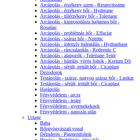
Arcápolás - érzékeny szem - Respectissime
Arcápolás - érzékeny bőr - Hydreane
Arcápolás - túlérzékeny bőr - Toleriane
Arcápolás - kipirosodásra hajlamos bőr -
Rosaliac
Arcápolás - problémás bőr - Effaclar
Arcápolás - száraz bőr - Nutritic
Arcápolás - intenzív hidratálás - Hydraphase
Arcápolás - ránctalanítás - Redermic C
Arcápolás - alapozók - Toleriane Teint
Arcápolás - hámlás, vörös foltok - Kerium DS
Arcápolás - sérült, irritált bőr - Cicaplast
Dezodorok
Testápolás - száraz, nagyon száraz bőr - Lipikar
Testápolás - sérült, irritált bőr - Cicaplast
Hajápolás
Fényvédelem - arcra
Fényvédelem - testre
Fényvédelem - gyermekeknek
Fényvédelem - napozás után
Uriage
Baba
Bőrgyógyászati vonal
Dépiderm - Pigmentfoltok
Hyséac - Problémás, zíros bőr