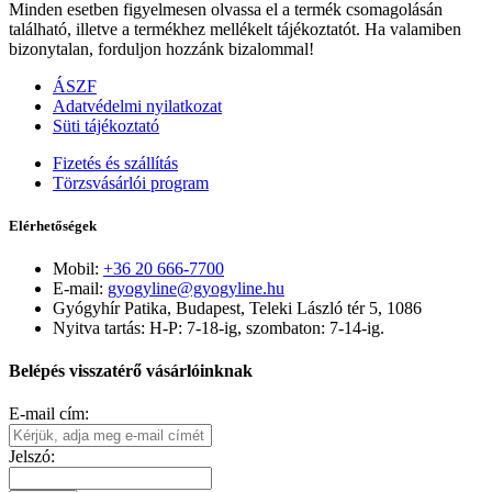
Minden esetben figyelmesen olvassa el a termék csomagolásán
található, illetve a termékhez mellékelt tájékoztatót. Ha valamiben
bizonytalan, forduljon hozzánk bizalommal!
ÁSZF
Adatvédelmi nyilatkozat
Süti tájékoztató
Fizetés és szállítás
Törzsvásárlói program
Elérhetőségek
Mobil:
+36 20 666-7700
E-mail:
gyogyline@gyogyline.hu
Gyógyhír Patika, Budapest, Teleki László tér 5, 1086
Nyitva tartás: H-P: 7-18-ig, szombaton: 7-14-ig.
Belépés visszatérő vásárlóinknak
E-mail cím:
Jelszó: