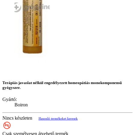
Terápiás javaslat nélkül engedélyezett homeopátiás monokomponensű
gyógyszer.
Gyártó:
Boiron
Nincs készleten
Hasonló termékeket keresek
Csak személyesen átvehető termék