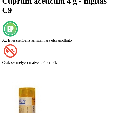
Cuprum aceticum 4 g - hígítás
C9
Az Egészségpénztári számlára elszámolható
Csak személyesen átvehető termék