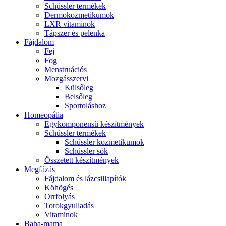
Schüssler termékek
Dermokozmetikumok
LXR vitaminok
Tápszer és pelenka
Fájdalom
Fej
Fog
Menstruációs
Mozgásszervi
Külsőleg
Belsőleg
Sportoláshoz
Homeopátia
Egykomponensű készítmények
Schüssler termékek
Schüssler kozmetikumok
Schüssler sók
Összetett készítmények
Megfázás
Fájdalom és lázcsillapítók
Köhögés
Orrfolyás
Torokgyulladás
Vitaminok
Baba-mama