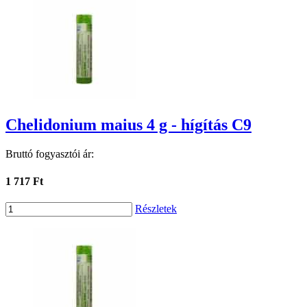
Chelidonium maius 4 g - hígítás C9
Bruttó fogyasztói ár:
1 717 Ft
Részletek