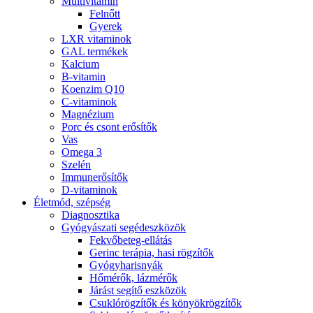
Multivitamin
Felnőtt
Gyerek
LXR vitaminok
GAL termékek
Kalcium
B-vitamin
Koenzim Q10
C-vitaminok
Magnézium
Porc és csont erősítők
Vas
Omega 3
Szelén
Immunerősítők
D-vitaminok
Életmód, szépség
Diagnosztika
Gyógyászati segédeszközök
Fekvőbeteg-ellátás
Gerinc terápia, hasi rögzítők
Gyógyharisnyák
Hőmérők, lázmérők
Járást segítő eszközök
Csuklórögzítők és könyökrögzítők