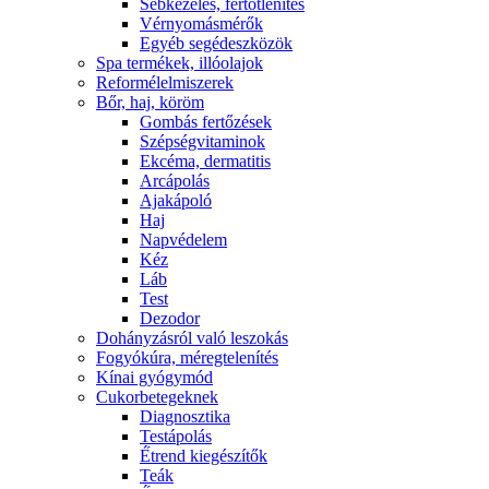
Sebkezelés, fertőtlenítés
Vérnyomásmérők
Egyéb segédeszközök
Spa termékek, illóolajok
Reformélelmiszerek
Bőr, haj, köröm
Gombás fertőzések
Szépségvitaminok
Ekcéma, dermatitis
Arcápolás
Ajakápoló
Haj
Napvédelem
Kéz
Láb
Test
Dezodor
Dohányzásról való leszokás
Fogyókúra, méregtelenítés
Kínai gyógymód
Cukorbetegeknek
Diagnosztika
Testápolás
É́trend kiegészítők
Teák