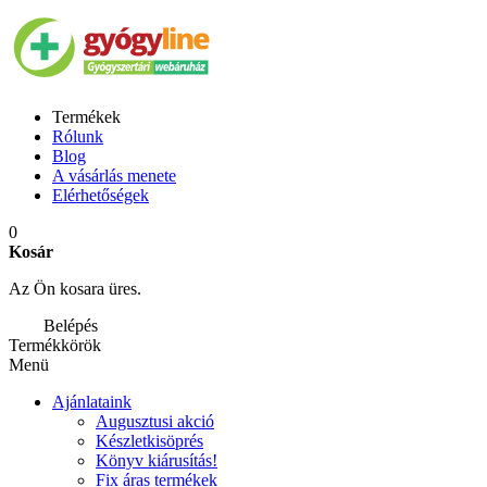
Termékek
Rólunk
Blog
A vásárlás menete
Elérhetőségek
0
Kosár
Az Ön kosara üres.
Belépés
Termékkörök
Menü
Ajánlataink
Augusztusi akció
Készletkisöprés
Könyv kiárusítás!
Fix áras termékek