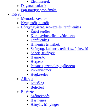
É́lelmiszerek
Daganatosoknak
Pajzsmirigy problémára
Egyéb
Memória zavarok
Nyugtatók, altatók
Bőrgyógyászat, sebkezelés, fertőtlenítes
É́gési sérülés
Koronavírus elleni védekezés
Fertőtlenítés
Higiéniás termékek
Szúnyog, kullancs, tetű riasztó, kezelő
Sebek, fekélyek
Hámosító
Herpesz
Pattanás, szemölcs, tyúkszem
Pikkelysömör
Hegkezelés
Allergia
Külsőleg
Belsőleg
Emésztés
Székrekedés
Hasmenés
Hányás, hányinger