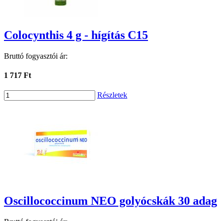
Colocynthis 4 g - hígítás C15
Bruttó fogyasztói ár:
1 717 Ft
Részletek
Oscillococcinum NEO golyócskák 30 adag