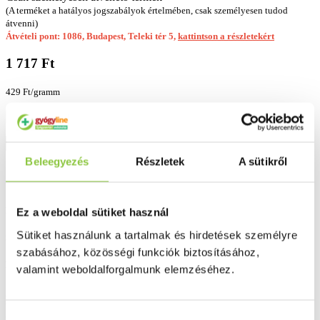
(A terméket a hatályos jogszabályok értelmében, csak személyesen tudod
átvenni)
Átvételi pont: 1086, Budapest, Teleki tér 5,
kattintson a részletekért
1 717 Ft
429 Ft/gramm
Kosárba
Beleegyezés
Részletek
A sütikről
Kívánságlistába
Részletes leírás
Ez a weboldal sütiket használ
Sütiket használunk a tartalmak és hirdetések személyre
Szállítási információk
szabásához, közösségi funkciók biztosításához,
Fizetési információk
valamint weboldalforgalmunk elemzéséhez.
A homeopátiás gyógyszerkísérletek során egy szer által produkált
tünetegyütest ( gyógyszerképet ) Repertóriumokban rögzítik -
Hozzájárulás
melynek tartalma ma is folyamatosan bővül. Mivel egy homeopátiás