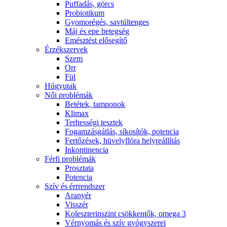
Puffadás, görcs
Probiotikum
Gyomorégés, savtúltenges
Máj és epe betegség
Emésztést elősegítő
Érzékszervek
Szem
Orr
Fül
Húgyutak
Női problémák
Betétek, tamponok
Klimax
Terhességi tesztek
Fogamzásgátlás, síkosítók, potencia
Fertőzések, hüvelyflóra helyreállítás
Inkontinencia
Férfi problémák
Prosztata
Potencia
Szív és érrrendszer
Aranyér
Visszér
Koleszterinszint csökkentők, omega 3
Vérnyomás és szív gyógyszerei