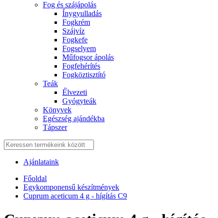
Fog és szájápolás
Í́nygyulladás
Fogkrém
Szájvíz
Fogkefe
Fogselyem
Műfogsor ápolás
Fogfehérítés
Fogköztisztító
Teák
É́lvezeti
Gyógyteák
Könyvek
Egészség ajándékba
Tápszer
Ajánlataink
Főoldal
Egykomponensű készítmények
Cuprum aceticum 4 g - hígítás C9