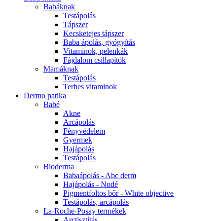
Babáknak
Testápolás
Tápszer
Kecsketejes tápszer
Baba ápolás, gyógyítás
Vitaminok, pelenkák
Fájdalom csillapítók
Mamáknak
Testápolás
Terhes vitaminok
Dermo patika
Babé
Akne
Arcápolás
Fényvédelem
Gyermek
Hajápolás
Testápolás
Bioderma
Babaápolás - Abc derm
Hajápolás - Nodé
Pigmentfoltos bőr - White objective
Testápolás, arcápolás
La-Roche-Posay termékek
Arctisztítás