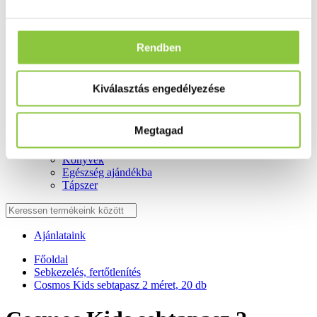
Fog és szájápolás
Í́nygyulladás
Fogkrém
Szájvíz
Rendben
Fogkefe
Fogselyem
Műfogsor ápolás
Kiválasztás engedélyezése
Fogfehérítés
Fogköztisztító
Teák
Megtagad
É́lvezeti
Gyógyteák
Könyvek
Egészség ajándékba
Tápszer
Ajánlataink
Főoldal
Sebkezelés, fertőtlenítés
Cosmos Kids sebtapasz 2 méret, 20 db