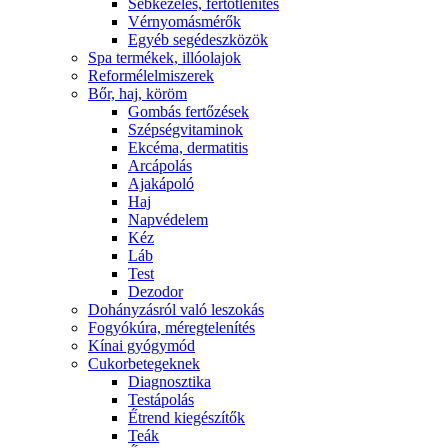
Sebkezelés, fertőtlenítés
Vérnyomásmérők
Egyéb segédeszközök
Spa termékek, illóolajok
Reformélelmiszerek
Bőr, haj, köröm
Gombás fertőzések
Szépségvitaminok
Ekcéma, dermatitis
Arcápolás
Ajakápoló
Haj
Napvédelem
Kéz
Láb
Test
Dezodor
Dohányzásról való leszokás
Fogyókúra, méregtelenítés
Kínai gyógymód
Cukorbetegeknek
Diagnosztika
Testápolás
É́trend kiegészítők
Teák