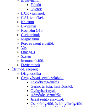
Multivitamin
Felnőtt
Gyerek
LXR vitaminok
GAL termékek
Kalcium
B-vitamin
Koenzim Q10
C-vitaminok
Magnézium
Porc és csont erősítők
Vas
Omega 3
Szelén
Immunerősítők
D-vitaminok
Életmód, szépség
Diagnosztika
Gyógyászati segédeszközök
Fekvőbeteg-ellátás
Gerinc terápia, hasi rögzítők
Gyógyharisnyák
Hőmérők, lázmérők
Járást segítő eszközök
Csuklórögzítők és könyökrögzítők