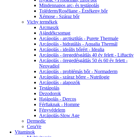
Mindennapos arc- és testápolás
Toléderm/Roséliane - Érzékeny bőr
Xémose - Száraz bőr
Vichy termékek
Arcmaszk
Ajándékcsomag
Arcápolás - arctisztítás - Purete Thermale
Arcápolás - hidratálás - Aqualia Thermál
Arcápolás - ideális bőrért - Idealia
Arcápolás - öregedésgátlás 40 év felett - Liftactiv
Arcápolás - öregedésgátlás 50 és 60 év felett -
Neovadiol
Arcápolás - problémás bőr - Normaderm
Arcápolás - száraz bőrre - Nutrilogie
Arcápolás - alapozók
Testápolás
Dezodorok
Hajápolás - Dercos
Férfiaknak - Homme
Fényvédelem
Arcápolás-Slow Age
Dermedic
CeraVe
Vitaminok