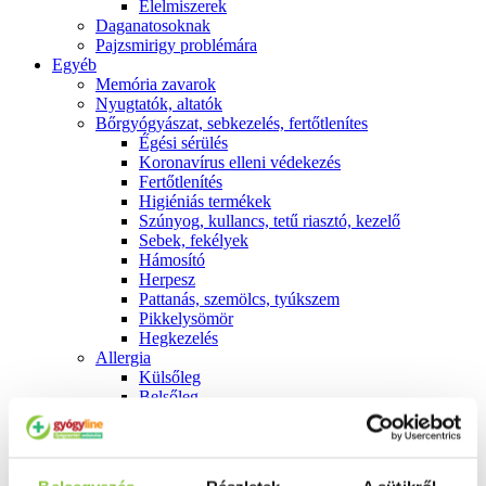
É́lelmiszerek
Daganatosoknak
Pajzsmirigy problémára
Egyéb
Memória zavarok
Nyugtatók, altatók
Bőrgyógyászat, sebkezelés, fertőtlenítes
É́gési sérülés
Koronavírus elleni védekezés
Fertőtlenítés
Higiéniás termékek
Szúnyog, kullancs, tetű riasztó, kezelő
Sebek, fekélyek
Hámosító
Herpesz
Pattanás, szemölcs, tyúkszem
Pikkelysömör
Hegkezelés
Allergia
Külsőleg
Belsőleg
Emésztés
Székrekedés
Hasmenés
Hányás, hányinger