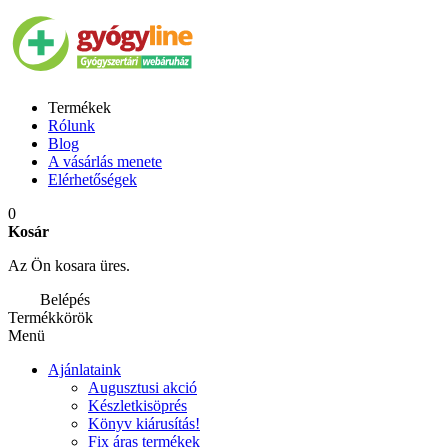
Termékek
Rólunk
Blog
A vásárlás menete
Elérhetőségek
0
Kosár
Az Ön kosara üres.
Belépés
Termékkörök
Menü
Ajánlataink
Augusztusi akció
Készletkisöprés
Könyv kiárusítás!
Fix áras termékek