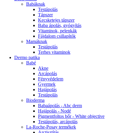
Babáknak
Testápolás
Tápszer
Kecsketejes tápszer
Baba ápolás, gyógyítás
Vitaminok, pelenkák
Fájdalom csillapítók
Mamáknak
Testápolás
Terhes vitaminok
Dermo patika
Babé
Akne
Arcápolás
Fényvédelem
Gyermek
Hajápolás
Testápolás
Bioderma
Babaápolás - Abc derm
Hajápolás - Nodé
Pigmentfoltos bőr - White objective
Testápolás, arcápolás
La-Roche-Posay termékek
Arctisztítás