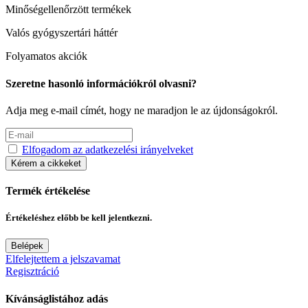
Minőségellenőrzött termékek
Valós gyógyszertári háttér
Folyamatos akciók
Szeretne hasonló információkról olvasni?
Adja meg e-mail címét, hogy ne maradjon le az újdonságokról.
Elfogadom az adatkezelési irányelveket
Kérem a cikkeket
Termék értékelése
Értékeléshez előbb be kell jelentkezni.
Belépek
Elfelejtettem a jelszavamat
Regisztráció
Kívánságlistához adás