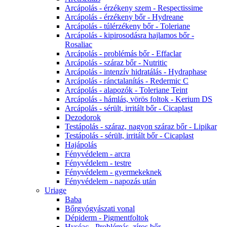
Arcápolás - érzékeny szem - Respectissime
Arcápolás - érzékeny bőr - Hydreane
Arcápolás - túlérzékeny bőr - Toleriane
Arcápolás - kipirosodásra hajlamos bőr -
Rosaliac
Arcápolás - problémás bőr - Effaclar
Arcápolás - száraz bőr - Nutritic
Arcápolás - intenzív hidratálás - Hydraphase
Arcápolás - ránctalanítás - Redermic C
Arcápolás - alapozók - Toleriane Teint
Arcápolás - hámlás, vörös foltok - Kerium DS
Arcápolás - sérült, irritált bőr - Cicaplast
Dezodorok
Testápolás - száraz, nagyon száraz bőr - Lipikar
Testápolás - sérült, irritált bőr - Cicaplast
Hajápolás
Fényvédelem - arcra
Fényvédelem - testre
Fényvédelem - gyermekeknek
Fényvédelem - napozás után
Uriage
Baba
Bőrgyógyászati vonal
Dépiderm - Pigmentfoltok
Hyséac - Problémás, zíros bőr