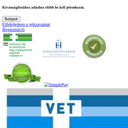
Kívánságlistához adáshoz előbb be kell jelentkezni.
Belépek
Elfelejtettem a jelszavamat
Regisztráció