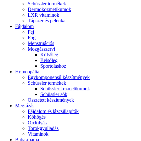
Schüssler termékek
Dermokozmetikumok
LXR vitaminok
Tápszer és pelenka
Fájdalom
Fej
Fog
Menstruációs
Mozgásszervi
Külsőleg
Belsőleg
Sportoláshoz
Homeopátia
Egykomponensű készítmények
Schüssler termékek
Schüssler kozmetikumok
Schüssler sók
Összetett készítmények
Megfázás
Fájdalom és lázcsillapítók
Köhögés
Orrfolyás
Torokgyulladás
Vitaminok
Baba-mama