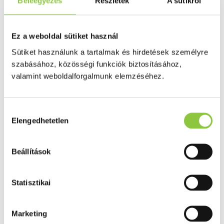
Beleegyezés
Részletek
A sütikről
Puffadás, görcs
Probiotikum
Gyomorégés, savtúltenges
Máj és epe betegség
Ez a weboldal sütiket használ
Emésztést elősegítő
Érzékszervek
Sütiket használunk a tartalmak és hirdetések személyre
Szem
szabásához, közösségi funkciók biztosításához,
Orr
valamint weboldalforgalmunk elemzéséhez.
Fül
Húgyutak
Női problémák
Betétek, tamponok
Hozzájárulás
Klimax
Elengedhetetlen
Terhességi tesztek
kiválasztása
Fogamzásgátlás, síkosítók, potencia
Fertőzések, hüvelyflóra helyreállítás
Inkontinencia
Beállítások
Férfi problémák
Prosztata
Potencia
Statisztikai
Szív és érrrendszer
Aranyér
Visszér
Koleszterinszint csökkentők, omega 3
Marketing
Vérnyomás és szív gyógyszerei