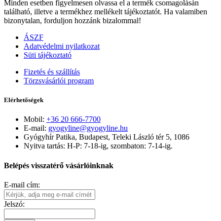
Minden esetben figyelmesen olvassa el a termék csomagolásán
található, illetve a termékhez mellékelt tájékoztatót. Ha valamiben
bizonytalan, forduljon hozzánk bizalommal!
ÁSZF
Adatvédelmi nyilatkozat
Süti tájékoztató
Fizetés és szállítás
Törzsvásárlói program
Elérhetőségek
Mobil:
+36 20 666-7700
E-mail:
gyogyline@gyogyline.hu
Gyógyhír Patika, Budapest, Teleki László tér 5, 1086
Nyitva tartás: H-P: 7-18-ig, szombaton: 7-14-ig.
Belépés visszatérő vásárlóinknak
E-mail cím:
Jelszó: