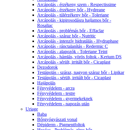
Arcápolás - érzékeny szem - Respectissime
Arcápolás - érzékeny bőr - Hydreane
Arcápolás - túlérzékeny bőr - Toleriane
Arcápolás - kipirosodásra hajlamos bőr -
Rosaliac
Arcápolás - problémás bőr - Effaclar
Arcápolás - száraz bőr - Nutritic
Arcápolás - intenzív hidratálás - Hydraphase
Arcápolás - ránctalanítás - Redermic C
Arcápolás - alapozók - Toleriane Teint
Arcápolás - hámlás, vörös foltok - Kerium DS
Arcápolás - sérült, irritált bőr - Cicaplast
Dezodorok
Testápolás - száraz, nagyon száraz bőr - Lipikar
Testápolás - sérült, irritált bőr - Cicaplast
Hajápolás
Fényvédelem - arcra
Fényvédelem - testre
Fényvédelem - gyermekeknek
Fényvédelem - napozás után
Uriage
Baba
Bőrgyógyászati vonal
Dépiderm - Pigmentfoltok
Hyséac - Problémás, zíros bőr