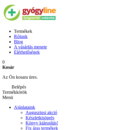
Termékek
Rólunk
Blog
A vásárlás menete
Elérhetőségek
0
Kosár
Az Ön kosara üres.
Belépés
Termékkörök
Menü
Ajánlataink
Augusztusi akció
Készletkisöprés
Könyv kiárusítás!
Fix áras termékek