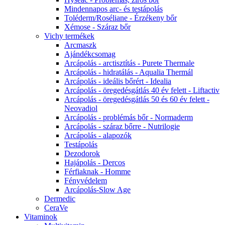
Mindennapos arc- és testápolás
Toléderm/Roséliane - Érzékeny bőr
Xémose - Száraz bőr
Vichy termékek
Arcmaszk
Ajándékcsomag
Arcápolás - arctisztítás - Purete Thermale
Arcápolás - hidratálás - Aqualia Thermál
Arcápolás - ideális bőrért - Idealia
Arcápolás - öregedésgátlás 40 év felett - Liftactiv
Arcápolás - öregedésgátlás 50 és 60 év felett -
Neovadiol
Arcápolás - problémás bőr - Normaderm
Arcápolás - száraz bőrre - Nutrilogie
Arcápolás - alapozók
Testápolás
Dezodorok
Hajápolás - Dercos
Férfiaknak - Homme
Fényvédelem
Arcápolás-Slow Age
Dermedic
CeraVe
Vitaminok