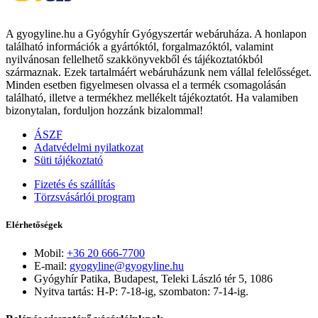
A gyogyline.hu a Gyógyhír Gyógyszertár webáruháza. A honlapon
található információk a gyártóktól, forgalmazóktól, valamint
nyilvánosan fellelhető szakkönyvekből és tájékoztatókból
származnak. Ezek tartalmáért webáruházunk nem vállal felelősséget.
Minden esetben figyelmesen olvassa el a termék csomagolásán
található, illetve a termékhez mellékelt tájékoztatót. Ha valamiben
bizonytalan, forduljon hozzánk bizalommal!
ÁSZF
Adatvédelmi nyilatkozat
Süti tájékoztató
Fizetés és szállítás
Törzsvásárlói program
Elérhetőségek
Mobil:
+36 20 666-7700
E-mail:
gyogyline@gyogyline.hu
Gyógyhír Patika, Budapest, Teleki László tér 5, 1086
Nyitva tartás: H-P: 7-18-ig, szombaton: 7-14-ig.