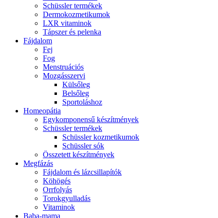
Schüssler termékek
Dermokozmetikumok
LXR vitaminok
Tápszer és pelenka
Fájdalom
Fej
Fog
Menstruációs
Mozgásszervi
Külsőleg
Belsőleg
Sportoláshoz
Homeopátia
Egykomponensű készítmények
Schüssler termékek
Schüssler kozmetikumok
Schüssler sók
Összetett készítmények
Megfázás
Fájdalom és lázcsillapítók
Köhögés
Orrfolyás
Torokgyulladás
Vitaminok
Baba-mama