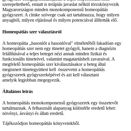
szerepeltethető, emiatt is terápiás javaslat nélkül törzskönyvezik
Magyarországon minden monokomponensű homeopátiás
gyógyszert. A címke szövege csak azt tartalmazza, hogy milyen
anyagból, milyen eljárással és milyen potenciával állították elő.
Homeopátiás szer választásról
A homeopátia „hasonlót a hasonlóval" elméletéből fakadóan egy
homeopátiás szer nem egy tünetet gyógyít, hanem a diagnózis
felállításával a teljes beteget nézi annak minden fizikai és
funkcionális tüneteivel, valamint magatartásbeli zavaraival. A
megfelelő homeopátiás szer kiválasztásakor a beteg által
megismert tünetegyüttest kell összevetni a homeopátiás
gyógyszerek gyógyszerképével és azt kell választani
amelyik legjobban megegyezik.
Általános leírás
A homeopátiás monokomponensű gyógyszerek egy összetevőt
tartalmaznak. A felhasznált alapanyag különféle eredetű lehet:
növényi, ásványi és állati eredetű.
Tájékozódjon homeopátiás könyveinkből.