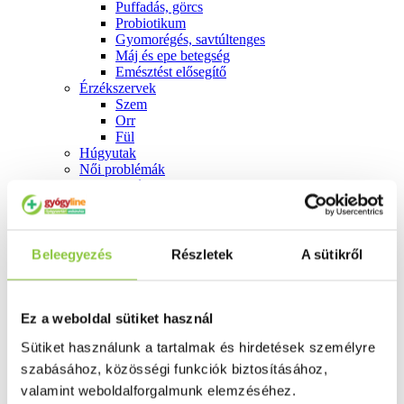
Puffadás, görcs
Probiotikum
Gyomorégés, savtúltenges
Máj és epe betegség
Emésztést elősegítő
Érzékszervek
Szem
Orr
Fül
Húgyutak
Női problémák
Betétek, tamponok
Klimax
Terhességi tesztek
Fogamzásgátlás, síkosítók, potencia
Fertőzések, hüvelyflóra helyreállítás
Beleegyezés
Részletek
A sütikről
Inkontinencia
Férfi problémák
Prosztata
Potencia
Ez a weboldal sütiket használ
Szív és érrrendszer
Sütiket használunk a tartalmak és hirdetések személyre
Aranyér
Visszér
szabásához, közösségi funkciók biztosításához,
Koleszterinszint csökkentők, omega 3
valamint weboldalforgalmunk elemzéséhez.
Vérnyomás és szív gyógyszerei