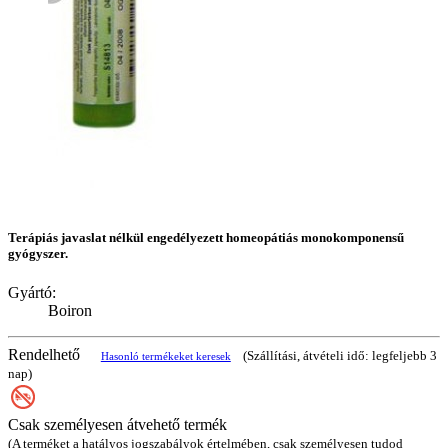
Terápiás javaslat nélkül engedélyezett homeopátiás monokomponensű
gyógyszer.
Gyártó:
Boiron
Rendelhető
(Szállítási, átvételi idő: legfeljebb 3
Hasonló termékeket keresek
nap)
Csak személyesen átvehető termék
(A terméket a hatályos jogszabályok értelmében, csak személyesen tudod