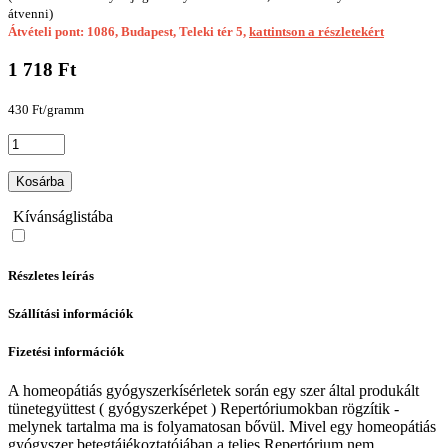
átvenni)
Átvételi pont: 1086, Budapest, Teleki tér 5,
kattintson a részletekért
1 718 Ft
430 Ft/gramm
Kosárba
Kívánságlistába
Részletes leírás
Szállítási információk
Fizetési információk
A homeopátiás gyógyszerkísérletek során egy szer által produkált
tünetegyüttest ( gyógyszerképet ) Repertóriumokban rögzítik -
melynek tartalma ma is folyamatosan bővül. Mivel egy homeopátiás
gyógyszer betegtájékoztatójában a teljes Repertórium nem