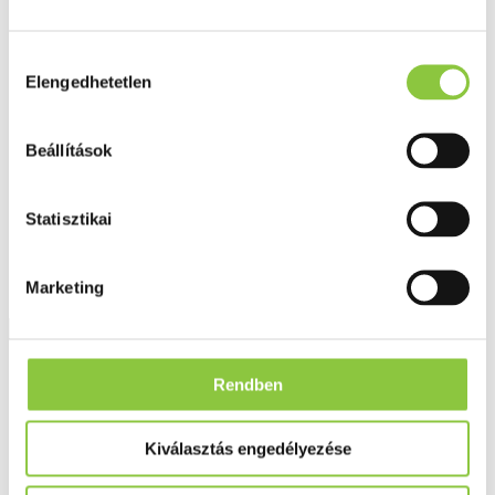
Fog és szájápolás
Í́nygyulladás
Fogkrém
Hozzájárulás
Szájvíz
Elengedhetetlen
kiválasztása
Fogkefe
Fogselyem
Műfogsor ápolás
Beállítások
Fogfehérítés
Fogköztisztító
Teák
É́lvezeti
Statisztikai
Gyógyteák
Könyvek
Egészség ajándékba
Marketing
Tápszer
Ajánlataink
Rendben
Főoldal
Egykomponensű készítmények
Colocynthis 4 g - hígítás C200
Kiválasztás engedélyezése