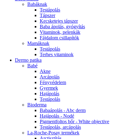
Babáknak
Testápolás
Tápszer
Kecsketejes tápszer
Baba ápolás, gyógyítás
Vitaminok, pelenkák
Fájdalom csillapítók
Mamáknak
Testápolás
Terhes vitaminok
Dermo patika
Babé
Akne
Arcápolás
Fényvédelem
Gyermek
Hajápolás
Testápolás
Bioderma
Babaápolás - Abc derm
Hajápolás - Nodé
Pigmentfoltos bőr - White objective
Testápolás, arcápolás
La-Roche-Posay termékek
Arctisztítás