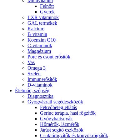
Multivitamin
Felnőtt
Gyerek
LXR vitaminok
GAL termékek
Kalcium
B-vitamin
Koenzim Q10
C-vitaminok
Magnézium
Porc és csont erősítők
Vas
Omega 3
Szelén
Immunerősítők
D-vitaminok
Életmód, szépség
Diagnosztika
Gyógyászati segédeszközök
Fekvőbeteg-ellátás
Gerinc terápia, hasi rögzítők
Gyógyharisnyák
Hőmérők, lázmérők
Járást segítő eszközök
Csuklórögzítők és könyökrögzítők