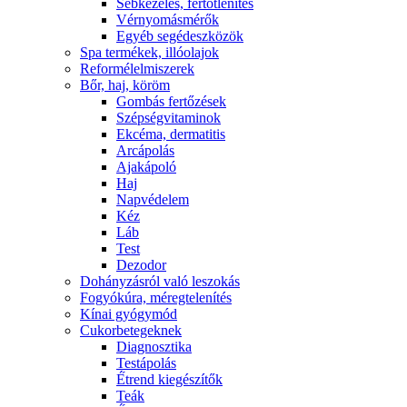
Sebkezelés, fertőtlenítés
Vérnyomásmérők
Egyéb segédeszközök
Spa termékek, illóolajok
Reformélelmiszerek
Bőr, haj, köröm
Gombás fertőzések
Szépségvitaminok
Ekcéma, dermatitis
Arcápolás
Ajakápoló
Haj
Napvédelem
Kéz
Láb
Test
Dezodor
Dohányzásról való leszokás
Fogyókúra, méregtelenítés
Kínai gyógymód
Cukorbetegeknek
Diagnosztika
Testápolás
É́trend kiegészítők
Teák