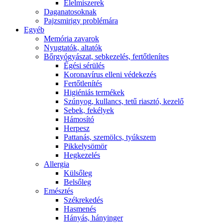
É́lelmiszerek
Daganatosoknak
Pajzsmirigy problémára
Egyéb
Memória zavarok
Nyugtatók, altatók
Bőrgyógyászat, sebkezelés, fertőtlenítes
É́gési sérülés
Koronavírus elleni védekezés
Fertőtlenítés
Higiéniás termékek
Szúnyog, kullancs, tetű riasztó, kezelő
Sebek, fekélyek
Hámosító
Herpesz
Pattanás, szemölcs, tyúkszem
Pikkelysömör
Hegkezelés
Allergia
Külsőleg
Belsőleg
Emésztés
Székrekedés
Hasmenés
Hányás, hányinger