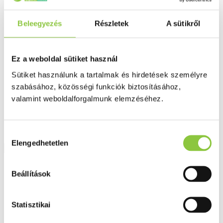
Fog és szájápolás
Í́nygyulladás
Fogkrém
Beleegyezés
Részletek
A sütikről
Szájvíz
Fogkefe
Fogselyem
Műfogsor ápolás
Ez a weboldal sütiket használ
Fogfehérítés
Sütiket használunk a tartalmak és hirdetések személyre
Fogköztisztító
Teák
szabásához, közösségi funkciók biztosításához,
É́lvezeti
valamint weboldalforgalmunk elemzéséhez.
Gyógyteák
Könyvek
Egészség ajándékba
Tápszer
Hozzájárulás
Elengedhetetlen
kiválasztása
Ajánlataink
Beállítások
Főoldal
Egykomponensű készítmények
Coffea tosta 4 g - hígítás C9
Statisztikai