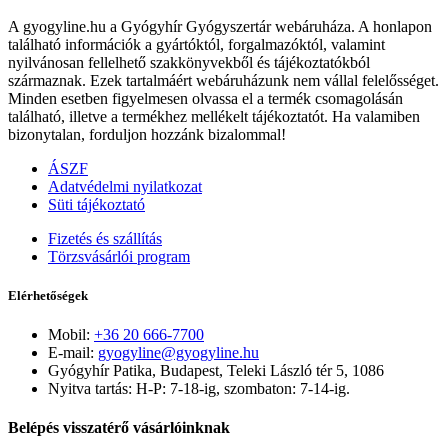
A gyogyline.hu a Gyógyhír Gyógyszertár webáruháza. A honlapon
található információk a gyártóktól, forgalmazóktól, valamint
nyilvánosan fellelhető szakkönyvekből és tájékoztatókból
származnak. Ezek tartalmáért webáruházunk nem vállal felelősséget.
Minden esetben figyelmesen olvassa el a termék csomagolásán
található, illetve a termékhez mellékelt tájékoztatót. Ha valamiben
bizonytalan, forduljon hozzánk bizalommal!
ÁSZF
Adatvédelmi nyilatkozat
Süti tájékoztató
Fizetés és szállítás
Törzsvásárlói program
Elérhetőségek
Mobil:
+36 20 666-7700
E-mail:
gyogyline@gyogyline.hu
Gyógyhír Patika, Budapest, Teleki László tér 5, 1086
Nyitva tartás: H-P: 7-18-ig, szombaton: 7-14-ig.
Belépés visszatérő vásárlóinknak