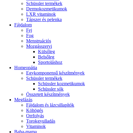
Schüssler termékek
Dermokozmetikumok
LXR vitaminok
Tápszer és pelenka
Fájdalom
Fej
Fog
Menstruációs
Mozgásszervi
Külsőleg
Belsőleg
Sportoláshoz
Homeopátia
Egykomponensű készítmények
Schüssler termékek
Schüssler kozmetikumok
Schüssler sók
Összetett készítmények
Megfázás
Fájdalom és lázcsillapítók
Köhögés
Orrfolyás
Torokgyulladás
Vitaminok
Baba-mama