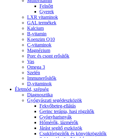
Multivitamin
Felnőtt
Gyerek
LXR vitaminok
GAL termékek
Kalcium
B-vitamin
Koenzim Q10
C-vitaminok
Magnézium
Porc és csont erősítők
Vas
Omega 3
Szelén
Immunerősítők
D-vitaminok
Életmód, szépség
Diagnosztika
Gyógyászati segédeszközök
Fekvőbeteg-ellátás
Gerinc terápia, hasi rögzítők
Gyógyharisnyák
Hőmérők, lázmérők
Járást segítő eszközök
Csuklórögzítők és könyökrögzítők