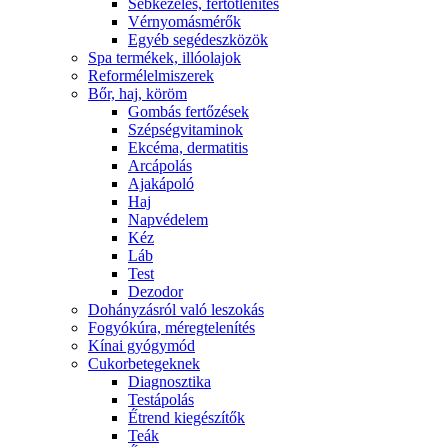
Sebkezelés, fertőtlenítés
Vérnyomásmérők
Egyéb segédeszközök
Spa termékek, illóolajok
Reformélelmiszerek
Bőr, haj, köröm
Gombás fertőzések
Szépségvitaminok
Ekcéma, dermatitis
Arcápolás
Ajakápoló
Haj
Napvédelem
Kéz
Láb
Test
Dezodor
Dohányzásról való leszokás
Fogyókúra, méregtelenítés
Kínai gyógymód
Cukorbetegeknek
Diagnosztika
Testápolás
É́trend kiegészítők
Teák