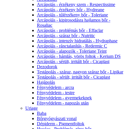
Arcápolás - érzékeny szem - Respectissime
Arcápolás - érzékeny bőr - Hydreane
Arcápolás - túlérzékeny bőr - Toleriane
Arcápolás - kipirosodásra hajlamos bőr -
Rosaliac
Arcápolás - problémás bőr - Effaclar
Arcápolás - száraz bőr - Nutritic
Arcápolás - intenzív hidratálás - Hydraphase
Arcápolás - ránctalanítás - Redermic C
Arcápolás - alapozók - Toleriane Teint
Arcápolás - hámlás, vörös foltok - Kerium DS
Arcápolás - sérült, irritált bőr - Cicaplast
Dezodorok
Testápolás - száraz, nagyon száraz bőr - Lipikar
Testápolás - sérült, irritált bőr - Cicaplast
Hajápolás
Fényvédelem - arcra
Fényvédelem - testre
Fényvédelem - gyermekeknek
Fényvédelem - napozás után
Uriage
Baba
Bőrgyógyászati vonal
Dépiderm - Pigmentfoltok
Hyséac - Problémás, zíros bőr