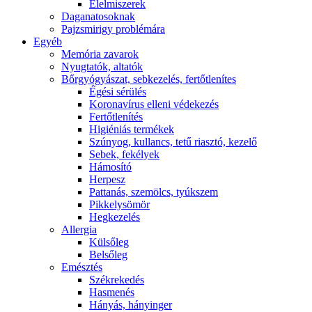
É́lelmiszerek
Daganatosoknak
Pajzsmirigy problémára
Egyéb
Memória zavarok
Nyugtatók, altatók
Bőrgyógyászat, sebkezelés, fertőtlenítes
É́gési sérülés
Koronavírus elleni védekezés
Fertőtlenítés
Higiéniás termékek
Szúnyog, kullancs, tetű riasztó, kezelő
Sebek, fekélyek
Hámosító
Herpesz
Pattanás, szemölcs, tyúkszem
Pikkelysömör
Hegkezelés
Allergia
Külsőleg
Belsőleg
Emésztés
Székrekedés
Hasmenés
Hányás, hányinger