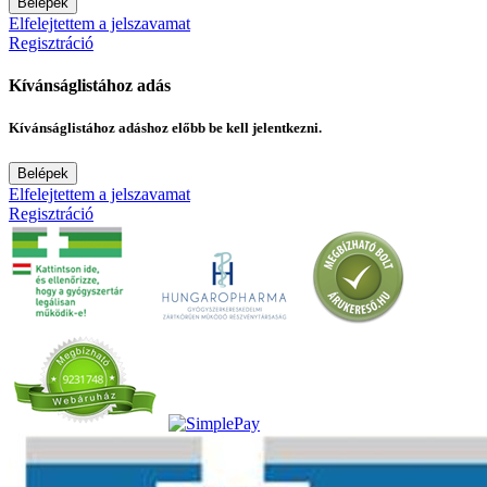
Belépek
Elfelejtettem a jelszavamat
Regisztráció
Kívánságlistához adás
Kívánságlistához adáshoz előbb be kell jelentkezni.
Belépek
Elfelejtettem a jelszavamat
Regisztráció