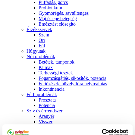
Puffadás, görcs
Probiotikum
Gyomorégés, savtúltenges
Máj és epe betegség
Emésztést elősegítő
Érzékszervek
Szem
Orr
Fül
Húgyutak
Női problémák
Betétek, tamponok
Klimax
Terhességi tesztek
Fogamzásgátlás, síkosítók, potencia
Fertőzések, hüvelyflóra helyreállítás
Inkontinencia
Férfi problémák
Prosztata
Potencia
Szív és érrrendszer
Aranyér
Visszér
Koleszterinszint csökkentők, omega 3
Vérnyomás és szív gyógyszerei