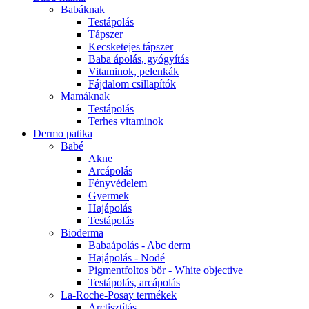
Babáknak
Testápolás
Tápszer
Kecsketejes tápszer
Baba ápolás, gyógyítás
Vitaminok, pelenkák
Fájdalom csillapítók
Mamáknak
Testápolás
Terhes vitaminok
Dermo patika
Babé
Akne
Arcápolás
Fényvédelem
Gyermek
Hajápolás
Testápolás
Bioderma
Babaápolás - Abc derm
Hajápolás - Nodé
Pigmentfoltos bőr - White objective
Testápolás, arcápolás
La-Roche-Posay termékek
Arctisztítás