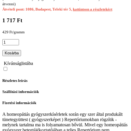
átvenni)
Átvételi pont: 1086, Budapest, Teleki tér 5,
kattintson a részletekért
1 717 Ft
429 Ft/gramm
Kosárba
Kívánságlistába
Részletes leírás
Szállítási információk
Fizetési információk
A homeopátiás gyógyszerkísérletek során egy szer által produkált
tünetegyüttest ( gyógyszerképet ) Repertóriumokban rögzítik -
melynek tartalma ma is folyamatosan bővül. Mivel egy homeopátiás
gyógyszer betegtájékoztatójában a teljes Repertórium nem