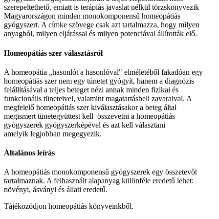
szerepeltethető, emiatt is terápiás javaslat nélkül törzskönyvezik
Magyarországon minden monokomponensű homeopátiás
gyógyszert. A címke szövege csak azt tartalmazza, hogy milyen
anyagból, milyen eljárással és milyen potenciával állították elő.
Homeopátiás szer választásról
A homeopátia „hasonlót a hasonlóval" elméletéből fakadóan egy
homeopátiás szer nem egy tünetet gyógyít, hanem a diagnózis
felállításával a teljes beteget nézi annak minden fizikai és
funkcionális tüneteivel, valamint magatartásbeli zavaraival. A
megfelelő homeopátiás szer kiválasztásakor a beteg által
megismert tünetegyüttest kell összevetni a homeopátiás
gyógyszerek gyógyszerképével és azt kell választani
amelyik legjobban megegyezik.
Általános leírás
A homeopátiás monokomponensű gyógyszerek egy összetevőt
tartalmaznak. A felhasznált alapanyag különféle eredetű lehet:
növényi, ásványi és állati eredetű.
Tájékozódjon homeopátiás könyveinkből.