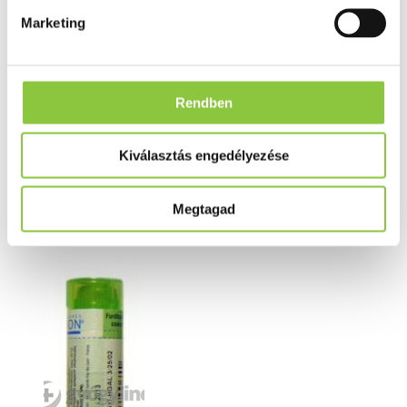
Coffea tosta 4 g - hígítás C9
Marketing
Rendben
Az Egészségpénztári számlára elszámolható
Kiválasztás engedélyezése
Csak személyesen átvehető termék
Megtagad