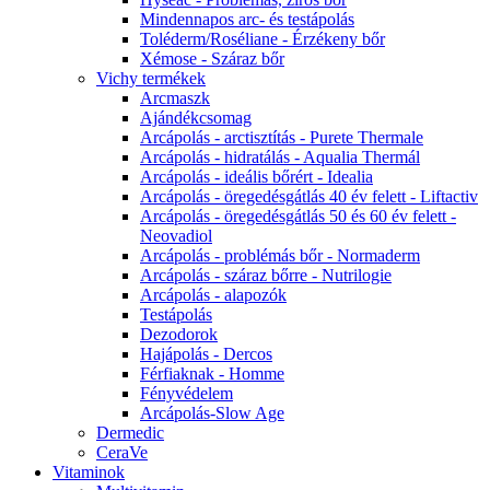
Mindennapos arc- és testápolás
Toléderm/Roséliane - Érzékeny bőr
Xémose - Száraz bőr
Vichy termékek
Arcmaszk
Ajándékcsomag
Arcápolás - arctisztítás - Purete Thermale
Arcápolás - hidratálás - Aqualia Thermál
Arcápolás - ideális bőrért - Idealia
Arcápolás - öregedésgátlás 40 év felett - Liftactiv
Arcápolás - öregedésgátlás 50 és 60 év felett -
Neovadiol
Arcápolás - problémás bőr - Normaderm
Arcápolás - száraz bőrre - Nutrilogie
Arcápolás - alapozók
Testápolás
Dezodorok
Hajápolás - Dercos
Férfiaknak - Homme
Fényvédelem
Arcápolás-Slow Age
Dermedic
CeraVe
Vitaminok