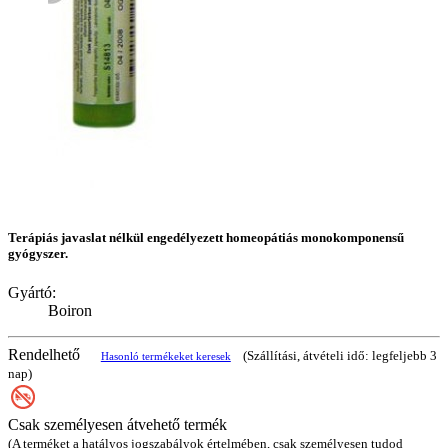
Terápiás javaslat nélkül engedélyezett homeopátiás monokomponensű
gyógyszer.
Gyártó:
Boiron
Rendelhető
(Szállítási, átvételi idő: legfeljebb 3
Hasonló termékeket keresek
nap)
Csak személyesen átvehető termék
(A terméket a hatályos jogszabályok értelmében, csak személyesen tudod