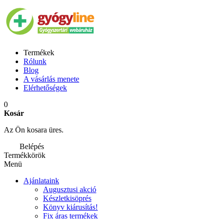
Termékek
Rólunk
Blog
A vásárlás menete
Elérhetőségek
0
Kosár
Az Ön kosara üres.
Belépés
Termékkörök
Menü
Ajánlataink
Augusztusi akció
Készletkisöprés
Könyv kiárusítás!
Fix áras termékek