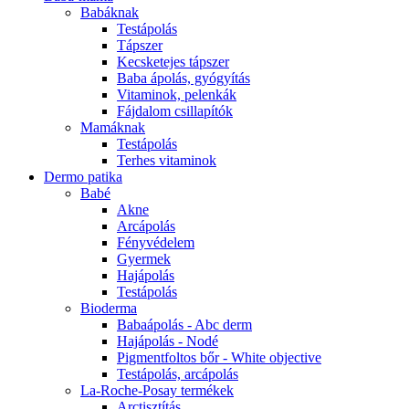
Babáknak
Testápolás
Tápszer
Kecsketejes tápszer
Baba ápolás, gyógyítás
Vitaminok, pelenkák
Fájdalom csillapítók
Mamáknak
Testápolás
Terhes vitaminok
Dermo patika
Babé
Akne
Arcápolás
Fényvédelem
Gyermek
Hajápolás
Testápolás
Bioderma
Babaápolás - Abc derm
Hajápolás - Nodé
Pigmentfoltos bőr - White objective
Testápolás, arcápolás
La-Roche-Posay termékek
Arctisztítás