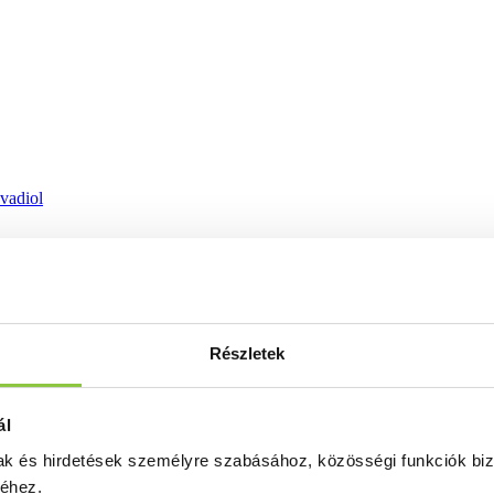
ovadiol
Részletek
ál
mak és hirdetések személyre szabásához, közösségi funkciók biz
séhez.