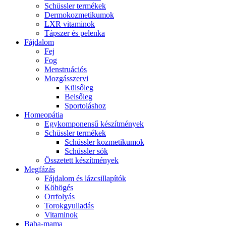
Schüssler termékek
Dermokozmetikumok
LXR vitaminok
Tápszer és pelenka
Fájdalom
Fej
Fog
Menstruációs
Mozgásszervi
Külsőleg
Belsőleg
Sportoláshoz
Homeopátia
Egykomponensű készítmények
Schüssler termékek
Schüssler kozmetikumok
Schüssler sók
Összetett készítmények
Megfázás
Fájdalom és lázcsillapítók
Köhögés
Orrfolyás
Torokgyulladás
Vitaminok
Baba-mama