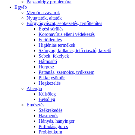
Pajzsmirigy problémára
Egyéb
Memória zavarok
Nyugtatók, altatók
Bőrgyógyászat, sebkezelés, fertőtlenítes
É́gési sérülés
Koronavírus elleni védekezés
Fertőtlenítés
Higiéniás termékek
Szúnyog, kullancs, tetű riasztó, kezelő
Sebek, fekélyek
Hámosító
Herpesz
Pattanás, szemölcs, tyúkszem
Pikkelysömör
Hegkezelés
Allergia
Külsőleg
Belsőleg
Emésztés
Székrekedés
Hasmenés
Hányás, hányinger
Puffadás, görcs
Probiotikum