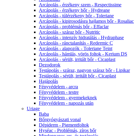
Arcápolás - érzékeny szem - Respectissime
Arcápolás - érzékeny bőr - Hydreane
Arcápolás - túlérzékeny bőr - Toleriane
Arcápolás - kipirosodásra hajlamos bőr - Rosaliac
Arcápolás - problémás bőr - Effaclar
Arcápolás - száraz bőr - Nutritic
Arcápolás - intenzív hidratálás - Hydraphase
Arcápolás - ránctalanítás - Redermic C
Arcápolás - alapozók - Toleriane Teint
Arcápolás - hámlás, vörös foltok - Kerium DS
Arcápolás - sérült, irritált bőr - Cicaplast
Dezodorok
Testápolás - száraz, nagyon száraz bőr - Lipikar
Testápolás - sérült, irritált bőr - Cicaplast
Hajápolás
Fényvédelem - arcra
Fényvédelem - testre
Fényvédelem - gyermekeknek
Fényvédelem - napozás után
Uriage
Baba
Bőrgyógyászati vonal
Dépiderm - Pigmentfoltok
Hyséac - Problémás, zíros bőr
Mindennapos arc- és testápolás