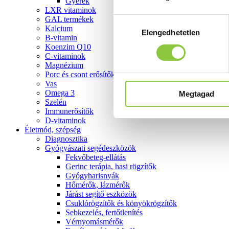
Gyerek
LXR vitaminok
GAL termékek
Hozzájárulás
Kalcium
Elengedhetetlen
kiválasztása
B-vitamin
Koenzim Q10
C-vitaminok
Magnézium
Porc és csont erősítők
Vas
Omega 3
Megtagad
Szelén
Immunerősítők
D-vitaminok
Életmód, szépség
Diagnosztika
Gyógyászati segédeszközök
Fekvőbeteg-ellátás
Gerinc terápia, hasi rögzítők
Gyógyharisnyák
Hőmérők, lázmérők
Járást segítő eszközök
Csuklórögzítők és könyökrögzítők
Sebkezelés, fertőtlenítés
Vérnyomásmérők