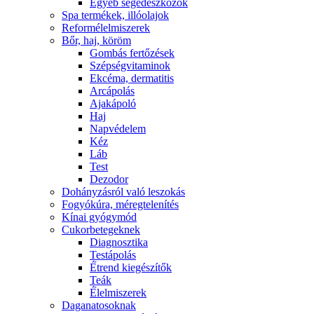
Egyéb segédeszközök
Spa termékek, illóolajok
Reformélelmiszerek
Bőr, haj, köröm
Gombás fertőzések
Szépségvitaminok
Ekcéma, dermatitis
Arcápolás
Ajakápoló
Haj
Napvédelem
Kéz
Láb
Test
Dezodor
Dohányzásról való leszokás
Fogyókúra, méregtelenítés
Kínai gyógymód
Cukorbetegeknek
Diagnosztika
Testápolás
É́trend kiegészítők
Teák
É́lelmiszerek
Daganatosoknak