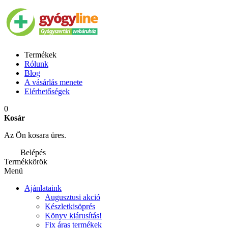
Termékek
Rólunk
Blog
A vásárlás menete
Elérhetőségek
0
Kosár
Az Ön kosara üres.
Belépés
Termékkörök
Menü
Ajánlataink
Augusztusi akció
Készletkisöprés
Könyv kiárusítás!
Fix áras termékek