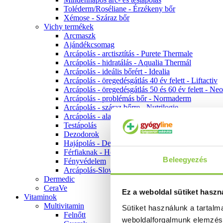
Toléderm/Roséliane - Érzékeny bőr
Xémose - Száraz bőr
Vichy termékek
Arcmaszk
Ajándékcsomag
Arcápolás - arctisztítás - Purete Thermale
Arcápolás - hidratálás - Aqualia Thermál
Arcápolás - ideális bőrért - Idealia
Arcápolás - öregedésgátlás 40 év felett - Liftactiv
Arcápolás - öregedésgátlás 50 és 60 év felett - Ne
Arcápolás - problémás bőr - Normaderm
Arcápolás - száraz bőrre - Nutrilogie
Arcápolás - alapozók
Testápolás
Dezodorok
Hajápolás - Dercos
Férfiaknak - Homme
Beleegyezés
Fényvédelem
Arcápolás-Slow Age
Dermedic
CeraVe
Ez a weboldal sütiket haszn
Vitaminok
Multivitamin
Sütiket használunk a tartal
Felnőtt
weboldalforgalmunk elemzé