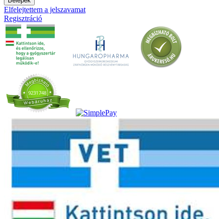
Belépek
Elfelejtettem a jelszavamat
Regisztráció