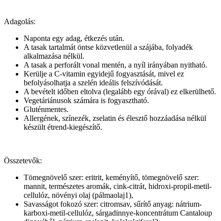
Adagolás:
Naponta egy adag, étkezés után.
A tasak tartalmát öntse közvetlenül a szájába, folyadék
alkalmazása nélkül.
A tasak a perforált vonal mentén, a nyíl irányában nyitható.
Kerülje a C-vitamin egyidejű fogyasztását, mivel ez
befolyásolhatja a szelén ideális felszívódását.
A bevételt időben eltolva (legalább egy órával) ez elkerülhető.
Vegetáriánusok számára is fogyasztható.
Gluténmentes.
Allergének, színezék, zselatin és élesztő hozzáadása nélkül
készült étrend-kiegészítő.
Összetevők:
Tömegnövelő szer: eritrit, keményítő, tömegnövelő szer:
mannit, természetes aromák, cink-citrát, hidroxi-propil-metil-
cellulóz, növényi olaj (pálmaolaj1),
Savasságot fokozó szer: citromsav, sűrítő anyag: nátrium-
karboxi-metil-cellulóz, sárgadinnye-koncentrátum Cantaloup