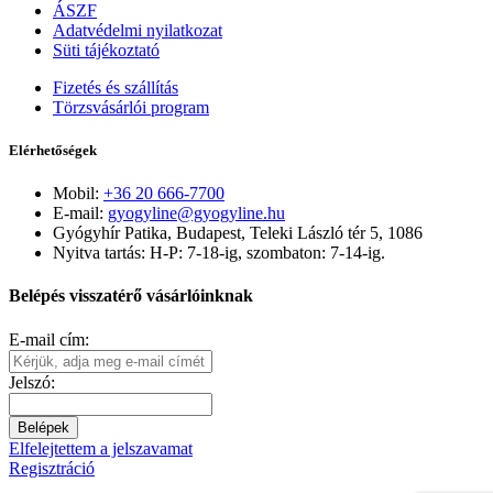
ÁSZF
Adatvédelmi nyilatkozat
Süti tájékoztató
Fizetés és szállítás
Törzsvásárlói program
Elérhetőségek
Mobil:
+36 20 666-7700
E-mail:
gyogyline@gyogyline.hu
Gyógyhír Patika, Budapest, Teleki László tér 5, 1086
Nyitva tartás: H-P: 7-18-ig, szombaton: 7-14-ig.
Belépés visszatérő vásárlóinknak
E-mail cím:
Jelszó:
Belépek
Elfelejtettem a jelszavamat
Regisztráció