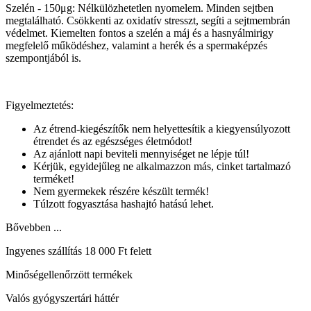
Szelén - 150μg: Nélkülözhetetlen nyomelem. Minden sejtben
megtalálható. Csökkenti az oxidatív stresszt, segíti a sejtmembrán
védelmet. Kiemelten fontos a szelén a máj és a hasnyálmirigy
megfelelő működéshez, valamint a herék és a spermaképzés
szempontjából is.
Figyelmeztetés:
Az étrend-kiegészítők nem helyettesítik a kiegyensúlyozott
étrendet és az egészséges életmódot!
Az ajánlott napi beviteli mennyiséget ne lépje túl!
Kérjük, egyidejűleg ne alkalmazzon más, cinket tartalmazó
terméket!
Nem gyermekek részére készült termék!
Túlzott fogyasztása hashajtó hatású lehet.
Bővebben ...
Ingyenes szállítás 18 000 Ft felett
Minőségellenőrzött termékek
Valós gyógyszertári háttér