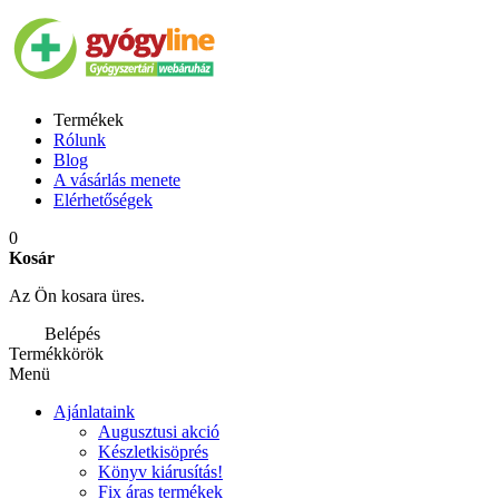
Termékek
Rólunk
Blog
A vásárlás menete
Elérhetőségek
0
Kosár
Az Ön kosara üres.
Belépés
Termékkörök
Menü
Ajánlataink
Augusztusi akció
Készletkisöprés
Könyv kiárusítás!
Fix áras termékek