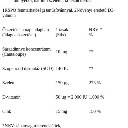
dinnyéből, nátrium-szelenit, kolekalciferol2
1RSPO fenntarhatósági tanúsítvánnyal, 2Növényi eredetű D3-
vitamin
Összetétel a napi adagban
1 tasak
NRV *
(átlagos összetétel)
(Stix)
%
Sárgadinnye koncentrátum
10 mg
**
(Cantaloupe)
Szuperoxid dismutáz (SOD)
140 IU
**
Szelén
150 µg
273 %
D-vitamin
50 µg = 2,000 IU
1,000 %
Cink
15 mg
150 %
*NRV: tápanyag referenciaérték,