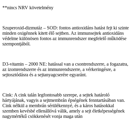
**nincs NRV követelmény
Szuperoxid-dizmutáz – SOD: fontos antioxidáns hatást fejt ki szinte
minden oxigénnek kitett élő sejtben. Az immunsejtek antioxidáns
védelme különösen fontos az immunrendszer megfelelő működése
szempontjából.
D3-vitamin – 2000 NE: hatással van a csontrendszerre, a fogazatra,
az izomrendszerre és az immunrendszerre, a vérkeringésre, a
sejtosztódásra és a sejtanyagcserére egyaránt.
Cink: A cink talán legfontosabb szerepe, a sejtek határoló
hártyájának, vagyis a sejtmembrán épségének fenntartásában van.
Cink nélkül a membrán sérülékennyé, és a káros hatásokkal
szemben kevésbé ellenállóvá válik, amely a sejt életképességének
nagymértékű csökkenését vonja maga után