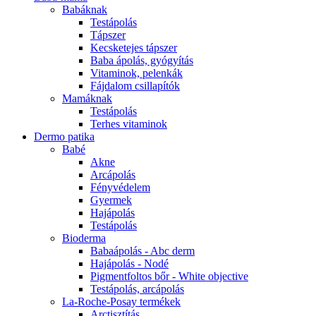
Babáknak
Testápolás
Tápszer
Kecsketejes tápszer
Baba ápolás, gyógyítás
Vitaminok, pelenkák
Fájdalom csillapítók
Mamáknak
Testápolás
Terhes vitaminok
Dermo patika
Babé
Akne
Arcápolás
Fényvédelem
Gyermek
Hajápolás
Testápolás
Bioderma
Babaápolás - Abc derm
Hajápolás - Nodé
Pigmentfoltos bőr - White objective
Testápolás, arcápolás
La-Roche-Posay termékek
Arctisztítás