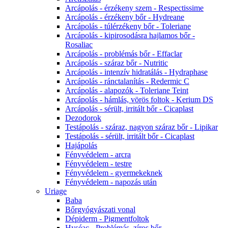
Arcápolás - érzékeny szem - Respectissime
Arcápolás - érzékeny bőr - Hydreane
Arcápolás - túlérzékeny bőr - Toleriane
Arcápolás - kipirosodásra hajlamos bőr -
Rosaliac
Arcápolás - problémás bőr - Effaclar
Arcápolás - száraz bőr - Nutritic
Arcápolás - intenzív hidratálás - Hydraphase
Arcápolás - ránctalanítás - Redermic C
Arcápolás - alapozók - Toleriane Teint
Arcápolás - hámlás, vörös foltok - Kerium DS
Arcápolás - sérült, irritált bőr - Cicaplast
Dezodorok
Testápolás - száraz, nagyon száraz bőr - Lipikar
Testápolás - sérült, irritált bőr - Cicaplast
Hajápolás
Fényvédelem - arcra
Fényvédelem - testre
Fényvédelem - gyermekeknek
Fényvédelem - napozás után
Uriage
Baba
Bőrgyógyászati vonal
Dépiderm - Pigmentfoltok
Hyséac - Problémás, zíros bőr