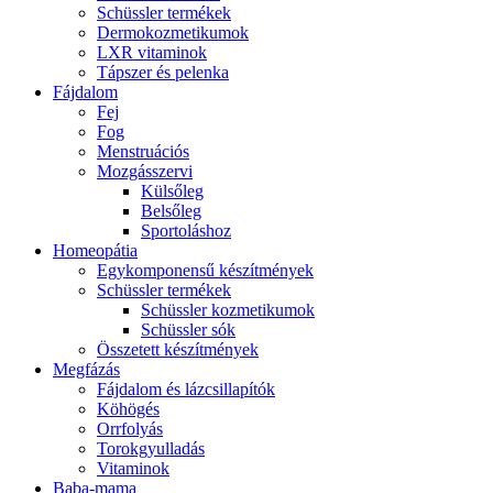
Schüssler termékek
Dermokozmetikumok
LXR vitaminok
Tápszer és pelenka
Fájdalom
Fej
Fog
Menstruációs
Mozgásszervi
Külsőleg
Belsőleg
Sportoláshoz
Homeopátia
Egykomponensű készítmények
Schüssler termékek
Schüssler kozmetikumok
Schüssler sók
Összetett készítmények
Megfázás
Fájdalom és lázcsillapítók
Köhögés
Orrfolyás
Torokgyulladás
Vitaminok
Baba-mama