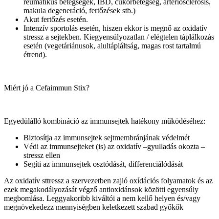
reumatikus betegségek, IBD, cukorbetegség, arteriosclerosis,
makula degeneráció, fertőzések stb.)
Akut fertőzés esetén.
Intenzív sportolás esetén, hiszen ekkor is megnő az oxidatív
stressz a sejtekben. Kiegyensúlyozatlan / elégtelen táplálkozás
esetén (vegetáriánusok, alultápláltság, magas rost tartalmú
étrend).
Miért jó a Cefaimmun Stix?
Egyedülálló kombináció az immunsejtek hatékony működéséhez:
Biztosítja az immunsejtek sejtmembránjának védelmét
Védi az immunsejteket (is) az oxidatív –gyulladás okozta –
stressz ellen
Segíti az immunsejtek osztódását, differenciálódását
Az oxidatív sttressz a szervezetben zajló oxídációs folyamatok és az
ezek megakodályozását végző antioxidánsok közötti egyensúly
megbomlása. Leggyakoribb kiváltói a nem kellő helyen és/vagy
megnövekedezz mennyiségben keletkezett szabad győkők