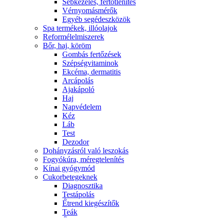
Sebkezelés, fertőtlenítés
Vérnyomásmérők
Egyéb segédeszközök
Spa termékek, illóolajok
Reformélelmiszerek
Bőr, haj, köröm
Gombás fertőzések
Szépségvitaminok
Ekcéma, dermatitis
Arcápolás
Ajakápoló
Haj
Napvédelem
Kéz
Láb
Test
Dezodor
Dohányzásról való leszokás
Fogyókúra, méregtelenítés
Kínai gyógymód
Cukorbetegeknek
Diagnosztika
Testápolás
É́trend kiegészítők
Teák