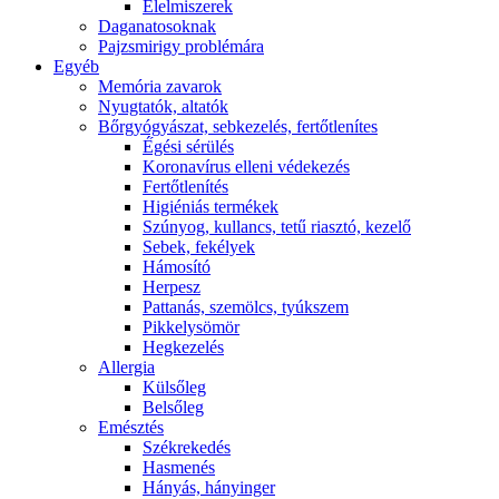
É́lelmiszerek
Daganatosoknak
Pajzsmirigy problémára
Egyéb
Memória zavarok
Nyugtatók, altatók
Bőrgyógyászat, sebkezelés, fertőtlenítes
É́gési sérülés
Koronavírus elleni védekezés
Fertőtlenítés
Higiéniás termékek
Szúnyog, kullancs, tetű riasztó, kezelő
Sebek, fekélyek
Hámosító
Herpesz
Pattanás, szemölcs, tyúkszem
Pikkelysömör
Hegkezelés
Allergia
Külsőleg
Belsőleg
Emésztés
Székrekedés
Hasmenés
Hányás, hányinger