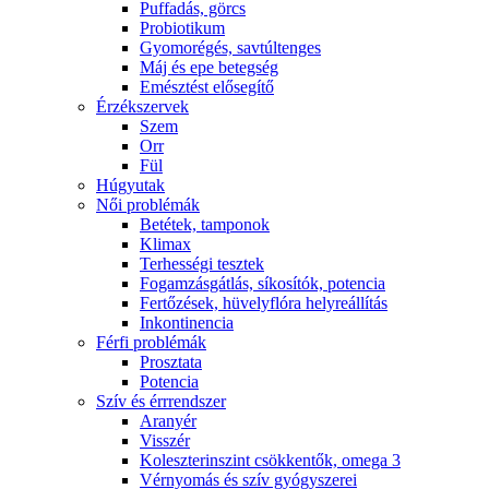
Puffadás, görcs
Probiotikum
Gyomorégés, savtúltenges
Máj és epe betegség
Emésztést elősegítő
Érzékszervek
Szem
Orr
Fül
Húgyutak
Női problémák
Betétek, tamponok
Klimax
Terhességi tesztek
Fogamzásgátlás, síkosítók, potencia
Fertőzések, hüvelyflóra helyreállítás
Inkontinencia
Férfi problémák
Prosztata
Potencia
Szív és érrrendszer
Aranyér
Visszér
Koleszterinszint csökkentők, omega 3
Vérnyomás és szív gyógyszerei