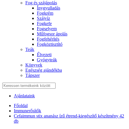
Fog és szájápolás
Í́nygyulladás
Fogkrém
Szájvíz
Fogkefe
Fogselyem
Műfogsor ápolás
Fogfehérítés
Fogköztisztító
Teák
É́lvezeti
Gyógyteák
Könyvek
Egészség ajándékba
Tápszer
Ajánlataink
Főoldal
Immunerősítők
Cefaimmun stix ananász ízű étrend-kiegészítő készítmény 42
db