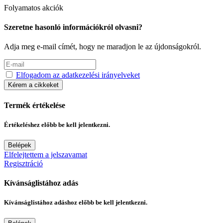
Folyamatos akciók
Szeretne hasonló információkról olvasni?
Adja meg e-mail címét, hogy ne maradjon le az újdonságokról.
Elfogadom az adatkezelési irányelveket
Kérem a cikkeket
Termék értékelése
Értékeléshez előbb be kell jelentkezni.
Belépek
Elfelejtettem a jelszavamat
Regisztráció
Kívánságlistához adás
Kívánságlistához adáshoz előbb be kell jelentkezni.