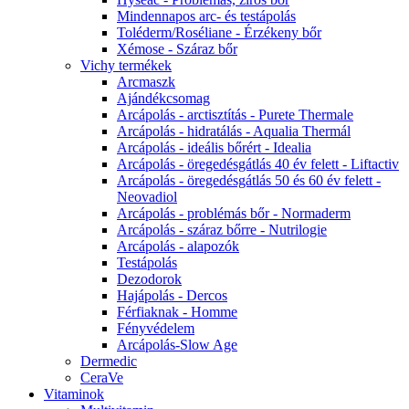
Mindennapos arc- és testápolás
Toléderm/Roséliane - Érzékeny bőr
Xémose - Száraz bőr
Vichy termékek
Arcmaszk
Ajándékcsomag
Arcápolás - arctisztítás - Purete Thermale
Arcápolás - hidratálás - Aqualia Thermál
Arcápolás - ideális bőrért - Idealia
Arcápolás - öregedésgátlás 40 év felett - Liftactiv
Arcápolás - öregedésgátlás 50 és 60 év felett -
Neovadiol
Arcápolás - problémás bőr - Normaderm
Arcápolás - száraz bőrre - Nutrilogie
Arcápolás - alapozók
Testápolás
Dezodorok
Hajápolás - Dercos
Férfiaknak - Homme
Fényvédelem
Arcápolás-Slow Age
Dermedic
CeraVe
Vitaminok