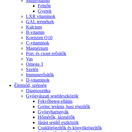
Multivitamin
Felnőtt
Gyerek
LXR vitaminok
GAL termékek
Kalcium
B-vitamin
Koenzim Q10
C-vitaminok
Magnézium
Porc és csont erősítők
Vas
Omega 3
Szelén
Immunerősítők
D-vitaminok
Életmód, szépség
Diagnosztika
Gyógyászati segédeszközök
Fekvőbeteg-ellátás
Gerinc terápia, hasi rögzítők
Gyógyharisnyák
Hőmérők, lázmérők
Járást segítő eszközök
Csuklórögzítők és könyökrögzítők