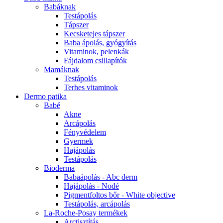
Babáknak
Testápolás
Tápszer
Kecsketejes tápszer
Baba ápolás, gyógyítás
Vitaminok, pelenkák
Fájdalom csillapítók
Mamáknak
Testápolás
Terhes vitaminok
Dermo patika
Babé
Akne
Arcápolás
Fényvédelem
Gyermek
Hajápolás
Testápolás
Bioderma
Babaápolás - Abc derm
Hajápolás - Nodé
Pigmentfoltos bőr - White objective
Testápolás, arcápolás
La-Roche-Posay termékek
Arctisztítás