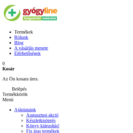
Termékek
Rólunk
Blog
A vásárlás menete
Elérhetőségek
0
Kosár
Az Ön kosara üres.
Belépés
Termékkörök
Menü
Ajánlataink
Augusztusi akció
Készletkisöprés
Könyv kiárusítás!
Fix áras termékek