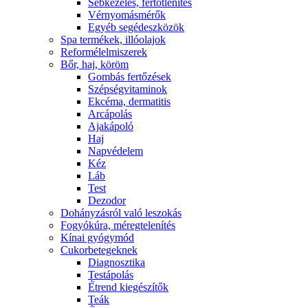
Sebkezelés, fertőtlenítés
Vérnyomásmérők
Egyéb segédeszközök
Spa termékek, illóolajok
Reformélelmiszerek
Bőr, haj, köröm
Gombás fertőzések
Szépségvitaminok
Ekcéma, dermatitis
Arcápolás
Ajakápoló
Haj
Napvédelem
Kéz
Láb
Test
Dezodor
Dohányzásról való leszokás
Fogyókúra, méregtelenítés
Kínai gyógymód
Cukorbetegeknek
Diagnosztika
Testápolás
É́trend kiegészítők
Teák