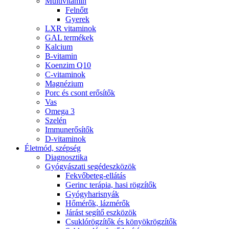
Multivitamin
Felnőtt
Gyerek
LXR vitaminok
GAL termékek
Kalcium
B-vitamin
Koenzim Q10
C-vitaminok
Magnézium
Porc és csont erősítők
Vas
Omega 3
Szelén
Immunerősítők
D-vitaminok
Életmód, szépség
Diagnosztika
Gyógyászati segédeszközök
Fekvőbeteg-ellátás
Gerinc terápia, hasi rögzítők
Gyógyharisnyák
Hőmérők, lázmérők
Járást segítő eszközök
Csuklórögzítők és könyökrögzítők