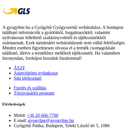
A gyogyline.hu a Gyógyhír Gyógyszertár webáruháza. A honlapon
található információk a gyártóktól, forgalmazóktól, valamint
nyilvánosan fellelhető szakkönyvekből és tájékoztatókból
származnak. Ezek tartalmáért webáruházunk nem vállal felelősséget.
Minden esetben figyelmesen olvassa el a termék csomagolásán
található, illetve a termékhez mellékelt tájékoztatót. Ha valamiben
bizonytalan, forduljon hozzánk bizalommal!
ÁSZF
Adatvédelmi nyilatkozat
Süti tájékoztató
Fizetés és szállítás
Törzsvásárlói program
Elérhetőségek
Mobil:
+36 20 666-7700
E-mail:
gyogyline@gyogyline.hu
Gyógyhír Patika, Budapest, Teleki László tér 5, 1086