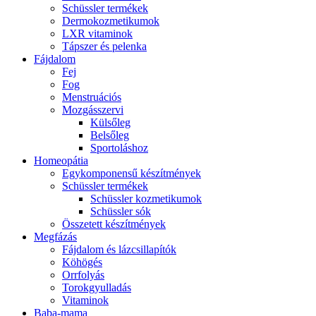
Schüssler termékek
Dermokozmetikumok
LXR vitaminok
Tápszer és pelenka
Fájdalom
Fej
Fog
Menstruációs
Mozgásszervi
Külsőleg
Belsőleg
Sportoláshoz
Homeopátia
Egykomponensű készítmények
Schüssler termékek
Schüssler kozmetikumok
Schüssler sók
Összetett készítmények
Megfázás
Fájdalom és lázcsillapítók
Köhögés
Orrfolyás
Torokgyulladás
Vitaminok
Baba-mama