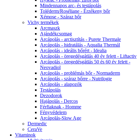
Mindennapos arc- és testápolás
Toléderm/Roséliane - Érzékeny bőr
Xémose - Száraz bőr
Vichy termékek
Arcmaszk
Ajándékcsomag
Arcápolás - arctisztítás - Purete Thermale
Arcápolás - hidratálás - Aqualia Thermál
Arcápolás - ideális bőrért - Idealia
Arcápolás - öregedésgátlás 40 év felett - Liftactiv
Arcápolás - öregedésgátlás 50 és 60 év felett -
Neovadiol
Arcápolás - problémás bőr - Normaderm
Arcápolás - száraz bőrre - Nutrilogie
Arcápolás - alapozók
Testápolás
Dezodorok
Hajápolás - Dercos
Férfiaknak - Homme
Fényvédelem
Arcápolás-Slow Age
Dermedic
CeraVe
Vitaminok