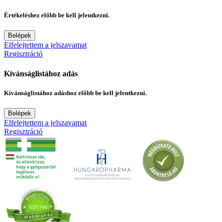
Értékeléshez előbb be kell jelentkezni.
Belépek
Elfelejtettem a jelszavamat
Regisztráció
Kívánságlistához adás
Kívánságlistához adáshoz előbb be kell jelentkezni.
Belépek
Elfelejtettem a jelszavamat
Regisztráció