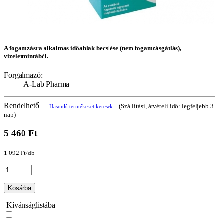
A fogamzásra alkalmas időablak becslése (nem fogamzásgátlás),
vizeletmintából.
Forgalmazó:
A-Lab Pharma
Rendelhető
(Szállítási, átvételi idő: legfeljebb 3
Hasonló termékeket keresek
nap)
5 460 Ft
1 092 Ft/db
Kosárba
Kívánságlistába