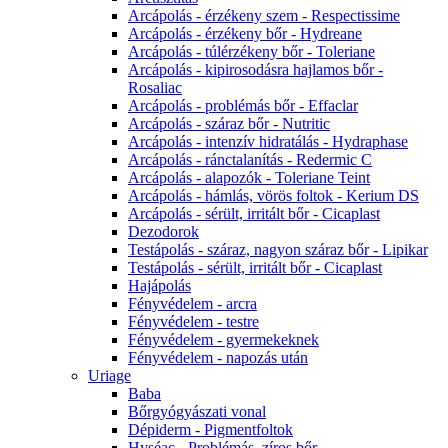
Arcápolás - érzékeny szem - Respectissime
Arcápolás - érzékeny bőr - Hydreane
Arcápolás - túlérzékeny bőr - Toleriane
Arcápolás - kipirosodásra hajlamos bőr -
Rosaliac
Arcápolás - problémás bőr - Effaclar
Arcápolás - száraz bőr - Nutritic
Arcápolás - intenzív hidratálás - Hydraphase
Arcápolás - ránctalanítás - Redermic C
Arcápolás - alapozók - Toleriane Teint
Arcápolás - hámlás, vörös foltok - Kerium DS
Arcápolás - sérült, irritált bőr - Cicaplast
Dezodorok
Testápolás - száraz, nagyon száraz bőr - Lipikar
Testápolás - sérült, irritált bőr - Cicaplast
Hajápolás
Fényvédelem - arcra
Fényvédelem - testre
Fényvédelem - gyermekeknek
Fényvédelem - napozás után
Uriage
Baba
Bőrgyógyászati vonal
Dépiderm - Pigmentfoltok
Hyséac - Problémás, zíros bőr