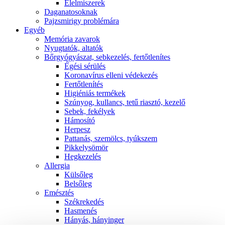
É́lelmiszerek
Daganatosoknak
Pajzsmirigy problémára
Egyéb
Memória zavarok
Nyugtatók, altatók
Bőrgyógyászat, sebkezelés, fertőtlenítes
É́gési sérülés
Koronavírus elleni védekezés
Fertőtlenítés
Higiéniás termékek
Szúnyog, kullancs, tetű riasztó, kezelő
Sebek, fekélyek
Hámosító
Herpesz
Pattanás, szemölcs, tyúkszem
Pikkelysömör
Hegkezelés
Allergia
Külsőleg
Belsőleg
Emésztés
Székrekedés
Hasmenés
Hányás, hányinger