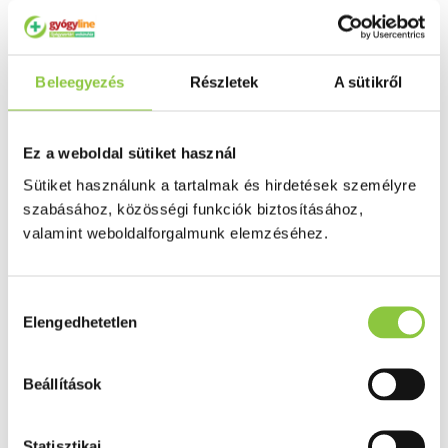
Puffadás, görcs
Probiotikum
Gyomorégés, savtúltenges
Máj és epe betegség
Emésztést elősegítő
Beleegyezés
Részletek
A sütikről
Érzékszervek
Szem
Orr
Fül
Ez a weboldal sütiket használ
Húgyutak
Sütiket használunk a tartalmak és hirdetések személyre
Női problémák
Betétek, tamponok
szabásához, közösségi funkciók biztosításához,
Klimax
valamint weboldalforgalmunk elemzéséhez.
Terhességi tesztek
Fogamzásgátlás, síkosítók, potencia
Fertőzések, hüvelyflóra helyreállítás
Inkontinencia
Hozzájárulás
Férfi problémák
Elengedhetetlen
kiválasztása
Prosztata
Potencia
Szív és érrrendszer
Beállítások
Aranyér
Visszér
Koleszterinszint csökkentők, omega 3
Vérnyomás és szív gyógyszerei
Statisztikai