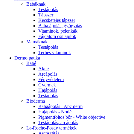
Babáknak
Testápolás
Tápszer
Kecsketejes tápszer
Baba ápolás, gyógyítás
Vitaminok, pelenkák
Fájdalom csillapítók
Mamáknak
Testápolás
Terhes vitaminok
Dermo patika
Babé
Akne
Arcápolás
Fényvédelem
Gyermek
Hajápolás
Testápolás
Bioderma
Babaápolás - Abc derm
Hajápolás - Nodé
Pigmentfoltos bőr - White objective
Testápolás, arcápolás
La-Roche-Posay termékek
Arctisztítás