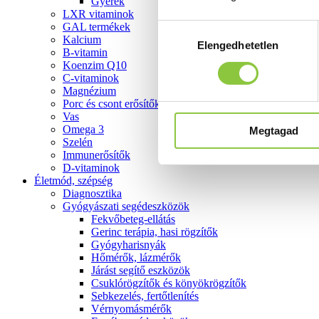
Gyerek
LXR vitaminok
GAL termékek
Hozzájárulás
Kalcium
Elengedhetetlen
kiválasztása
B-vitamin
Koenzim Q10
C-vitaminok
Magnézium
Porc és csont erősítők
Vas
Omega 3
Megtagad
Szelén
Immunerősítők
D-vitaminok
Életmód, szépség
Diagnosztika
Gyógyászati segédeszközök
Fekvőbeteg-ellátás
Gerinc terápia, hasi rögzítők
Gyógyharisnyák
Hőmérők, lázmérők
Járást segítő eszközök
Csuklórögzítők és könyökrögzítők
Sebkezelés, fertőtlenítés
Vérnyomásmérők