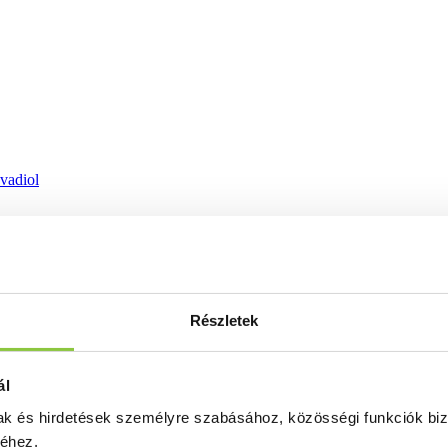
ovadiol
Részletek
ál
mak és hirdetések személyre szabásához, közösségi funkciók biz
séhez.