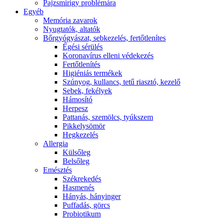
Pajzsmirigy problémára
Egyéb
Memória zavarok
Nyugtatók, altatók
Bőrgyógyászat, sebkezelés, fertőtlenítes
É́gési sérülés
Koronavírus elleni védekezés
Fertőtlenítés
Higiéniás termékek
Szúnyog, kullancs, tetű riasztó, kezelő
Sebek, fekélyek
Hámosító
Herpesz
Pattanás, szemölcs, tyúkszem
Pikkelysömör
Hegkezelés
Allergia
Külsőleg
Belsőleg
Emésztés
Székrekedés
Hasmenés
Hányás, hányinger
Puffadás, görcs
Probiotikum