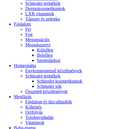
Schüssler termékek
Dermokozmetikumok
LXR vitaminok
Tápszer és pelenka
Fájdalom
Fej
Fog
Menstruációs
Mozgásszervi
Külsőleg
Belsőleg
Sportoláshoz
Homeopátia
Egykomponensű készítmények
Schüssler termékek
Schüssler kozmetikumok
Schüssler sók
Összetett készítmények
Megfázás
Fájdalom és lázcsillapítók
Köhögés
Orrfolyás
Torokgyulladás
Vitaminok
Baba-mama