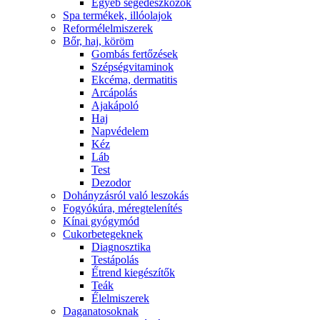
Egyéb segédeszközök
Spa termékek, illóolajok
Reformélelmiszerek
Bőr, haj, köröm
Gombás fertőzések
Szépségvitaminok
Ekcéma, dermatitis
Arcápolás
Ajakápoló
Haj
Napvédelem
Kéz
Láb
Test
Dezodor
Dohányzásról való leszokás
Fogyókúra, méregtelenítés
Kínai gyógymód
Cukorbetegeknek
Diagnosztika
Testápolás
É́trend kiegészítők
Teák
É́lelmiszerek
Daganatosoknak