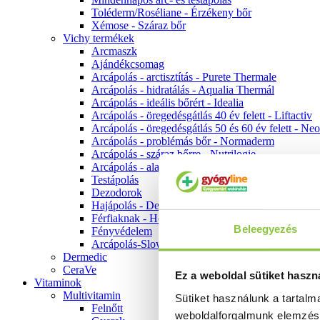
Toléderm/Roséliane - Érzékeny bőr
Xémose - Száraz bőr
Vichy termékek
Arcmaszk
Ajándékcsomag
Arcápolás - arctisztítás - Purete Thermale
Arcápolás - hidratálás - Aqualia Thermál
Arcápolás - ideális bőrért - Idealia
Arcápolás - öregedésgátlás 40 év felett - Liftactiv
Arcápolás - öregedésgátlás 50 és 60 év felett - Ne
Arcápolás - problémás bőr - Normaderm
Arcápolás - száraz bőrre - Nutrilogie
Arcápolás - alapozók
Testápolás
Dezodorok
Hajápolás - Dercos
Férfiaknak - Homme
Beleegyezés
Fényvédelem
Arcápolás-Slow Age
Dermedic
CeraVe
Ez a weboldal sütiket haszn
Vitaminok
Multivitamin
Sütiket használunk a tartal
Felnőtt
weboldalforgalmunk elemzé