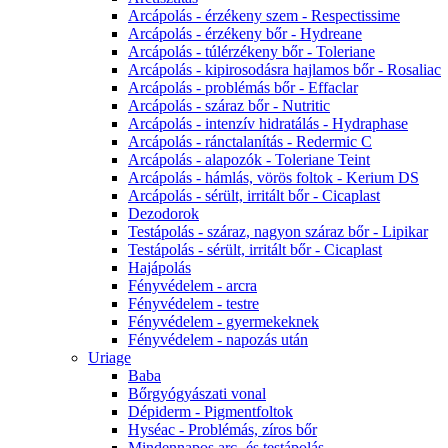
Arcápolás - érzékeny szem - Respectissime
Arcápolás - érzékeny bőr - Hydreane
Arcápolás - túlérzékeny bőr - Toleriane
Arcápolás - kipirosodásra hajlamos bőr - Rosaliac
Arcápolás - problémás bőr - Effaclar
Arcápolás - száraz bőr - Nutritic
Arcápolás - intenzív hidratálás - Hydraphase
Arcápolás - ránctalanítás - Redermic C
Arcápolás - alapozók - Toleriane Teint
Arcápolás - hámlás, vörös foltok - Kerium DS
Arcápolás - sérült, irritált bőr - Cicaplast
Dezodorok
Testápolás - száraz, nagyon száraz bőr - Lipikar
Testápolás - sérült, irritált bőr - Cicaplast
Hajápolás
Fényvédelem - arcra
Fényvédelem - testre
Fényvédelem - gyermekeknek
Fényvédelem - napozás után
Uriage
Baba
Bőrgyógyászati vonal
Dépiderm - Pigmentfoltok
Hyséac - Problémás, zíros bőr
Mindennapos arc- és testápolás