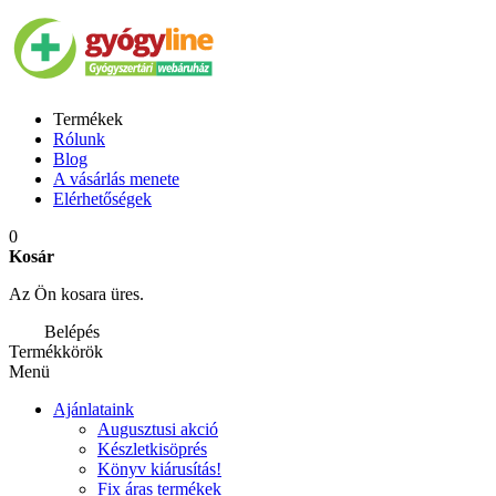
Termékek
Rólunk
Blog
A vásárlás menete
Elérhetőségek
0
Kosár
Az Ön kosara üres.
Belépés
Termékkörök
Menü
Ajánlataink
Augusztusi akció
Készletkisöprés
Könyv kiárusítás!
Fix áras termékek