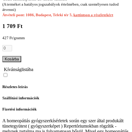
(A terméket a hatályos jogszabályok értelmében, csak személyesen tudod
átvenni)
Átvételi pont: 1086, Budapest, Teleki tér 5,
kattintson a részletekért
1 709 Ft
427 Ft/gramm
Kosárba
Kívánságlistába
Részletes leírás
Szállítási információk
Fizetési információk
A homeopátiás gyógyszerkísérletek során egy szer által produkált
tünetegyütest ( gyógyszerképet ) Repertóriumokban rögzítik -
melynek tartalma ma is folyamatosan bővül. Mivel egy homeopátiás