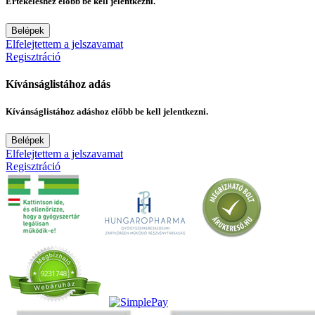
Értékeléshez előbb be kell jelentkezni.
Belépek
Elfelejtettem a jelszavamat
Regisztráció
Kívánságlistához adás
Kívánságlistához adáshoz előbb be kell jelentkezni.
Belépek
Elfelejtettem a jelszavamat
Regisztráció