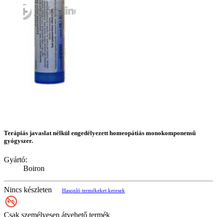
Terápiás javaslat nélkül engedélyezett homeopátiás monokomponensű
gyógyszer.
Gyártó:
Boiron
Nincs készleten
Hasonló termékeket keresek
Csak személyesen átvehető termék