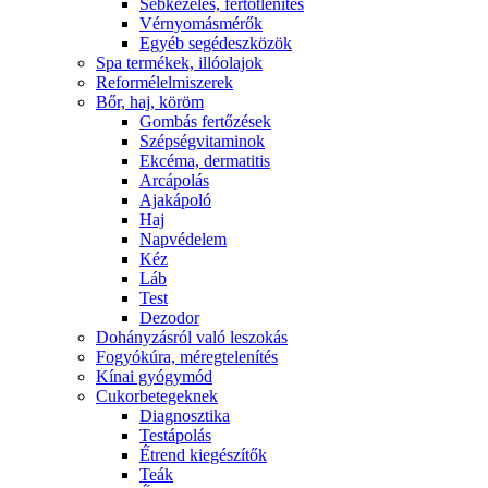
Sebkezelés, fertőtlenítés
Vérnyomásmérők
Egyéb segédeszközök
Spa termékek, illóolajok
Reformélelmiszerek
Bőr, haj, köröm
Gombás fertőzések
Szépségvitaminok
Ekcéma, dermatitis
Arcápolás
Ajakápoló
Haj
Napvédelem
Kéz
Láb
Test
Dezodor
Dohányzásról való leszokás
Fogyókúra, méregtelenítés
Kínai gyógymód
Cukorbetegeknek
Diagnosztika
Testápolás
É́trend kiegészítők
Teák