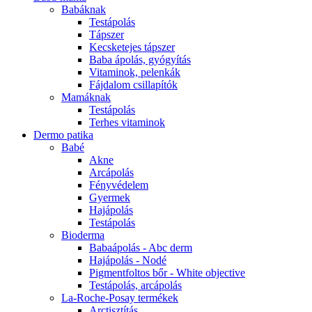
Babáknak
Testápolás
Tápszer
Kecsketejes tápszer
Baba ápolás, gyógyítás
Vitaminok, pelenkák
Fájdalom csillapítók
Mamáknak
Testápolás
Terhes vitaminok
Dermo patika
Babé
Akne
Arcápolás
Fényvédelem
Gyermek
Hajápolás
Testápolás
Bioderma
Babaápolás - Abc derm
Hajápolás - Nodé
Pigmentfoltos bőr - White objective
Testápolás, arcápolás
La-Roche-Posay termékek
Arctisztítás