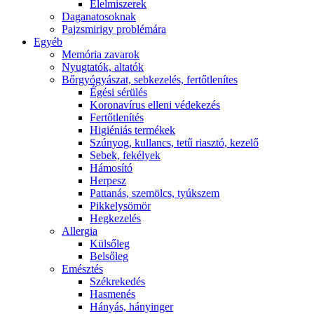
É́lelmiszerek
Daganatosoknak
Pajzsmirigy problémára
Egyéb
Memória zavarok
Nyugtatók, altatók
Bőrgyógyászat, sebkezelés, fertőtlenítes
É́gési sérülés
Koronavírus elleni védekezés
Fertőtlenítés
Higiéniás termékek
Szúnyog, kullancs, tetű riasztó, kezelő
Sebek, fekélyek
Hámosító
Herpesz
Pattanás, szemölcs, tyúkszem
Pikkelysömör
Hegkezelés
Allergia
Külsőleg
Belsőleg
Emésztés
Székrekedés
Hasmenés
Hányás, hányinger