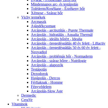
Mindennapos arc- és testápolás
Toléderm/Roséliane - Érzékeny bőr
Xémose - Száraz bőr
Vichy termékek
Arcmaszk
Ajándékcsomag
Arcápolás - arctisztítás - Purete Thermale
Arcápolás - hidratálás - Aqualia Thermál
Arcápolás - ideális bőrért - Idealia
Arcápolás - öregedésgátlás 40 év felett - Liftactiv
Arcápolás - öregedésgátlás 50 és 60 év felett -
Neovadiol
Arcápolás - problémás bőr - Normaderm
Arcápolás - száraz bőrre - Nutrilogie
Arcápolás - alapozók
Testápolás
Dezodorok
Hajápolás - Dercos
Férfiaknak - Homme
Fényvédelem
Arcápolás-Slow Age
Dermedic
CeraVe
Vitaminok