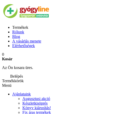
Termékek
Rólunk
Blog
A vásárlás menete
Elérhetőségek
0
Kosár
Az Ön kosara üres.
Belépés
Termékkörök
Menü
Ajánlataink
Augusztusi akció
Készletkisöprés
Könyv kiárusítás!
Fix áras termékek