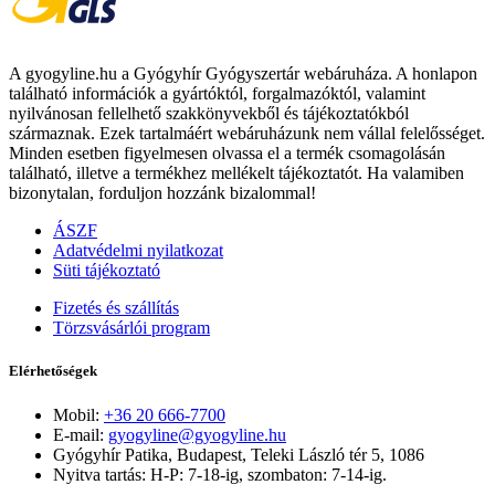
A gyogyline.hu a Gyógyhír Gyógyszertár webáruháza. A honlapon
található információk a gyártóktól, forgalmazóktól, valamint
nyilvánosan fellelhető szakkönyvekből és tájékoztatókból
származnak. Ezek tartalmáért webáruházunk nem vállal felelősséget.
Minden esetben figyelmesen olvassa el a termék csomagolásán
található, illetve a termékhez mellékelt tájékoztatót. Ha valamiben
bizonytalan, forduljon hozzánk bizalommal!
ÁSZF
Adatvédelmi nyilatkozat
Süti tájékoztató
Fizetés és szállítás
Törzsvásárlói program
Elérhetőségek
Mobil:
+36 20 666-7700
E-mail:
gyogyline@gyogyline.hu
Gyógyhír Patika, Budapest, Teleki László tér 5, 1086
Nyitva tartás: H-P: 7-18-ig, szombaton: 7-14-ig.