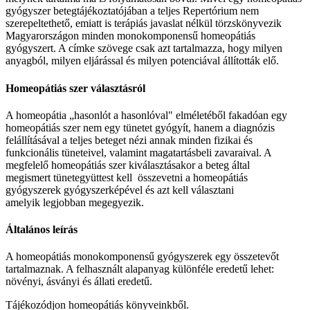
gyógyszer betegtájékoztatójában a teljes Repertórium nem
szerepeltethető, emiatt is terápiás javaslat nélkül törzskönyvezik
Magyarországon minden monokomponensű homeopátiás
gyógyszert. A címke szövege csak azt tartalmazza, hogy milyen
anyagból, milyen eljárással és milyen potenciával állították elő.
Homeopátiás szer választásról
A homeopátia „hasonlót a hasonlóval" elméletéből fakadóan egy
homeopátiás szer nem egy tünetet gyógyít, hanem a diagnózis
felállításával a teljes beteget nézi annak minden fizikai és
funkcionális tüneteivel, valamint magatartásbeli zavaraival. A
megfelelő homeopátiás szer kiválasztásakor a beteg által
megismert tünetegyüttest kell összevetni a homeopátiás
gyógyszerek gyógyszerképével és azt kell választani
amelyik legjobban megegyezik.
Általános leírás
A homeopátiás monokomponensű gyógyszerek egy összetevőt
tartalmaznak. A felhasznált alapanyag különféle eredetű lehet:
növényi, ásványi és állati eredetű.
Tájékozódjon homeopátiás könyveinkből.