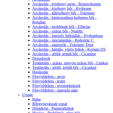
Arcápolás - érzékeny szem - Respectissime
Arcápolás - érzékeny bőr - Hydreane
Arcápolás - túlérzékeny bőr - Toleriane
Arcápolás - kipirosodásra hajlamos bőr -
Rosaliac
Arcápolás - problémás bőr - Effaclar
Arcápolás - száraz bőr - Nutritic
Arcápolás - intenzív hidratálás - Hydraphase
Arcápolás - ránctalanítás - Redermic C
Arcápolás - alapozók - Toleriane Teint
Arcápolás - hámlás, vörös foltok - Kerium DS
Arcápolás - sérült, irritált bőr - Cicaplast
Dezodorok
Testápolás - száraz, nagyon száraz bőr - Lipikar
Testápolás - sérült, irritált bőr - Cicaplast
Hajápolás
Fényvédelem - arcra
Fényvédelem - testre
Fényvédelem - gyermekeknek
Fényvédelem - napozás után
Uriage
Baba
Bőrgyógyászati vonal
Dépiderm - Pigmentfoltok
Hyséac - Problémás, zíros bőr