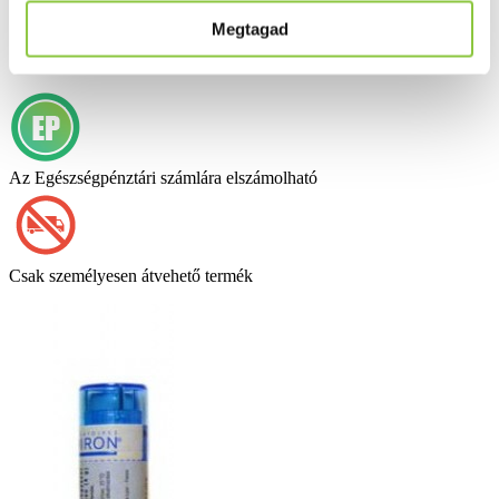
Calcarea sulfurica 4 g - hígítás
Megtagad
C9
Az Egészségpénztári számlára elszámolható
Csak személyesen átvehető termék