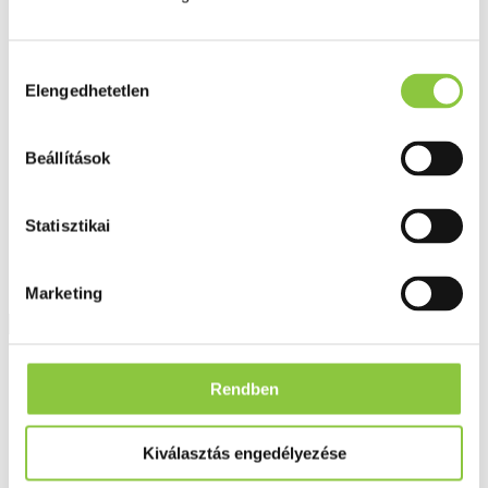
Fog és szájápolás
Í́nygyulladás
Fogkrém
Hozzájárulás
Szájvíz
Fogkefe
Elengedhetetlen
kiválasztása
Fogselyem
Műfogsor ápolás
Fogfehérítés
Beállítások
Fogköztisztító
Teák
É́lvezeti
Statisztikai
Gyógyteák
Könyvek
Egészség ajándékba
Tápszer
Marketing
Ajánlataink
Rendben
Főoldal
Egykomponensű készítmények
Calcarea sulfurica 4 g - hígítás C9
Kiválasztás engedélyezése