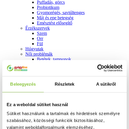
Puffadás, görcs
Probiotikum
Gyomorégés, savtúltenges
Máj és epe betegség
Emésztést elősegítő
Érzékszervek
Szem
Orr
Fül
Húgyutak
Női problémák
Betétek, tamponok
Klimax
Terhességi tesztek
Fogamzásgátlás, síkosítók, potencia
Fertőzések, hüvelyflóra helyreállítás
Beleegyezés
Részletek
A sütikről
Inkontinencia
Férfi problémák
Prosztata
Potencia
Ez a weboldal sütiket használ
Szív és érrrendszer
Aranyér
Sütiket használunk a tartalmak és hirdetések személyre
Visszér
szabásához, közösségi funkciók biztosításához,
Koleszterinszint csökkentők, omega 3
Vérnyomás és szív gyógyszerei
valamint weboldalforgalmunk elemzéséhez.