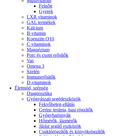
Multivitamin
Felnőtt
Gyerek
LXR vitaminok
GAL termékek
Kalcium
B-vitamin
Koenzim Q10
C-vitaminok
Magnézium
Porc és csont erősítők
Vas
Omega 3
Szelén
Immunerősítők
D-vitaminok
Életmód, szépség
Diagnosztika
Gyógyászati segédeszközök
Fekvőbeteg-ellátás
Gerinc terápia, hasi rögzítők
Gyógyharisnyák
Hőmérők, lázmérők
Járást segítő eszközök
Csuklórögzítők és könyökrögzítők