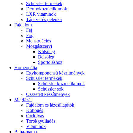
Schüssler termékek
Dermokozmetikumok
LXR vitaminok
Tápszer és pelenka
Fájdalom
Fej
Fog
Menstruációs
Mozgásszervi
Külsőleg
Belsőleg
Sportoláshoz
Homeopátia
Egykomponensű készítmények
Schüssler termékek
Schüssler kozmetikumok
Schüssler sók
Összetett készítmények
Megfázás
Fájdalom és lázcsillapítók
Köhögés
Orrfolyás
Torokgyulladás
Vitaminok
Baba-mama