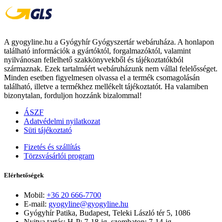
A gyogyline.hu a Gyógyhír Gyógyszertár webáruháza. A honlapon
található információk a gyártóktól, forgalmazóktól, valamint
nyilvánosan fellelhető szakkönyvekből és tájékoztatókból
származnak. Ezek tartalmáért webáruházunk nem vállal felelősséget.
Minden esetben figyelmesen olvassa el a termék csomagolásán
található, illetve a termékhez mellékelt tájékoztatót. Ha valamiben
bizonytalan, forduljon hozzánk bizalommal!
ÁSZF
Adatvédelmi nyilatkozat
Süti tájékoztató
Fizetés és szállítás
Törzsvásárlói program
Elérhetőségek
Mobil:
+36 20 666-7700
E-mail:
gyogyline@gyogyline.hu
Gyógyhír Patika, Budapest, Teleki László tér 5, 1086
Nyitva tartás: H-P: 7-18-ig, szombaton: 7-14-ig.