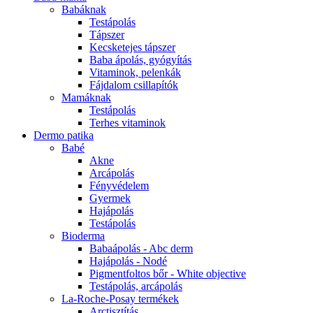
Babáknak
Testápolás
Tápszer
Kecsketejes tápszer
Baba ápolás, gyógyítás
Vitaminok, pelenkák
Fájdalom csillapítók
Mamáknak
Testápolás
Terhes vitaminok
Dermo patika
Babé
Akne
Arcápolás
Fényvédelem
Gyermek
Hajápolás
Testápolás
Bioderma
Babaápolás - Abc derm
Hajápolás - Nodé
Pigmentfoltos bőr - White objective
Testápolás, arcápolás
La-Roche-Posay termékek
Arctisztítás