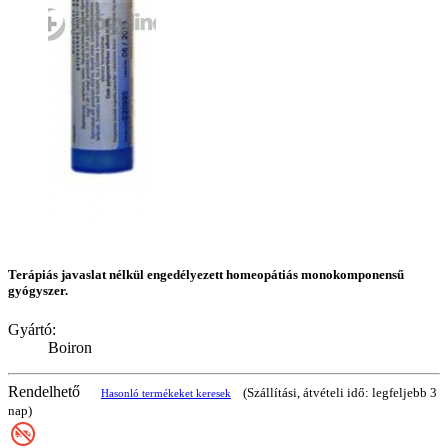
Terápiás javaslat nélkül engedélyezett homeopátiás monokomponensű
gyógyszer.
Gyártó:
Boiron
Rendelhető
(Szállítási, átvételi idő: legfeljebb 3
Hasonló termékeket keresek
nap)