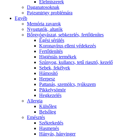
É́lelmiszerek
Daganatosoknak
Pajzsmirigy problémára
Egyéb
Memória zavarok
Nyugtatók, altatók
Bőrgyógyászat, sebkezelés, fertőtlenítes
É́gési sérülés
Koronavírus elleni védekezés
Fertőtlenítés
Higiéniás termékek
Szúnyog, kullancs, tetű riasztó, kezelő
Sebek, fekélyek
Hámosító
Herpesz
Pattanás, szemölcs, tyúkszem
Pikkelysömör
Hegkezelés
Allergia
Külsőleg
Belsőleg
Emésztés
Székrekedés
Hasmenés
Hányás, hányinger