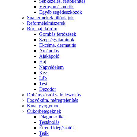
Sebkezelés, fertőtlenítés
Vérnyomásmérők
Egyéb segédeszközök
Spa termékek, illóolajok
Reformélelmiszerek
Bőr, haj, köröm
Gombás fertőzések
Szépségvitaminok
Ekcéma, dermatitis
Arcápolás
Ajakápoló
Haj
Napvédelem
Kéz
Láb
Test
Dezodor
Dohányzásról való leszokás
Fogyókúra, méregtelenítés
Kínai gyógymód
Cukorbetegeknek
Diagnosztika
Testápolás
É́trend kiegészítők
Teák