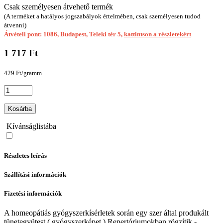
Csak személyesen átvehető termék
(A terméket a hatályos jogszabályok értelmében, csak személyesen tudod
átvenni)
Átvételi pont: 1086, Budapest, Teleki tér 5,
kattintson a részletekért
1 717 Ft
429 Ft/gramm
Kosárba
Kívánságlistába
Részletes leírás
Szállítási információk
Fizetési információk
A homeopátiás gyógyszerkísérletek során egy szer által produkált
tünetegyütest ( gyógyszerképet ) Repertóriumokban rögzítik -