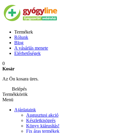
Termékek
Rólunk
Blog
A vásárlás menete
Elérhetőségek
0
Kosár
Az Ön kosara üres.
Belépés
Termékkörök
Menü
Ajánlataink
Augusztusi akció
Készletkisöprés
Könyv kiárusítás!
Fix áras termékek