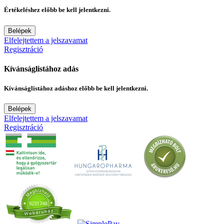
Értékeléshez előbb be kell jelentkezni.
Belépek
Elfelejtettem a jelszavamat
Regisztráció
Kívánságlistához adás
Kívánságlistához adáshoz előbb be kell jelentkezni.
Belépek
Elfelejtettem a jelszavamat
Regisztráció