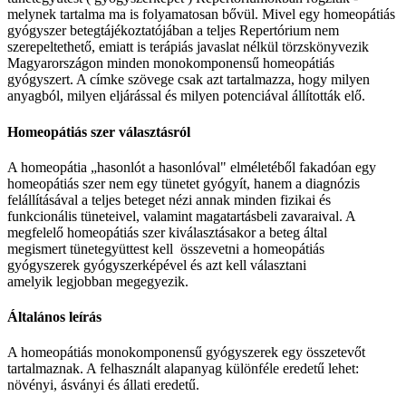
melynek tartalma ma is folyamatosan bővül. Mivel egy homeopátiás
gyógyszer betegtájékoztatójában a teljes Repertórium nem
szerepeltethető, emiatt is terápiás javaslat nélkül törzskönyvezik
Magyarországon minden monokomponensű homeopátiás
gyógyszert. A címke szövege csak azt tartalmazza, hogy milyen
anyagból, milyen eljárással és milyen potenciával állították elő.
Homeopátiás szer választásról
A homeopátia „hasonlót a hasonlóval" elméletéből fakadóan egy
homeopátiás szer nem egy tünetet gyógyít, hanem a diagnózis
felállításával a teljes beteget nézi annak minden fizikai és
funkcionális tüneteivel, valamint magatartásbeli zavaraival. A
megfelelő homeopátiás szer kiválasztásakor a beteg által
megismert tünetegyüttest kell összevetni a homeopátiás
gyógyszerek gyógyszerképével és azt kell választani
amelyik legjobban megegyezik.
Általános leírás
A homeopátiás monokomponensű gyógyszerek egy összetevőt
tartalmaznak. A felhasznált alapanyag különféle eredetű lehet:
növényi, ásványi és állati eredetű.