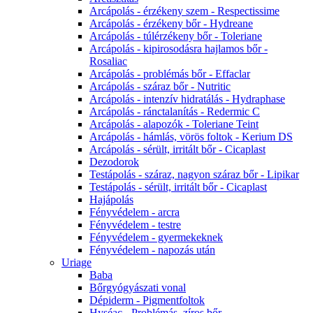
Arcápolás - érzékeny szem - Respectissime
Arcápolás - érzékeny bőr - Hydreane
Arcápolás - túlérzékeny bőr - Toleriane
Arcápolás - kipirosodásra hajlamos bőr -
Rosaliac
Arcápolás - problémás bőr - Effaclar
Arcápolás - száraz bőr - Nutritic
Arcápolás - intenzív hidratálás - Hydraphase
Arcápolás - ránctalanítás - Redermic C
Arcápolás - alapozók - Toleriane Teint
Arcápolás - hámlás, vörös foltok - Kerium DS
Arcápolás - sérült, irritált bőr - Cicaplast
Dezodorok
Testápolás - száraz, nagyon száraz bőr - Lipikar
Testápolás - sérült, irritált bőr - Cicaplast
Hajápolás
Fényvédelem - arcra
Fényvédelem - testre
Fényvédelem - gyermekeknek
Fényvédelem - napozás után
Uriage
Baba
Bőrgyógyászati vonal
Dépiderm - Pigmentfoltok
Hyséac - Problémás, zíros bőr