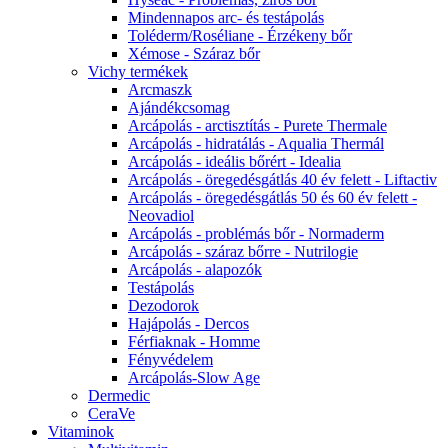
Mindennapos arc- és testápolás
Toléderm/Roséliane - Érzékeny bőr
Xémose - Száraz bőr
Vichy termékek
Arcmaszk
Ajándékcsomag
Arcápolás - arctisztítás - Purete Thermale
Arcápolás - hidratálás - Aqualia Thermál
Arcápolás - ideális bőrért - Idealia
Arcápolás - öregedésgátlás 40 év felett - Liftactiv
Arcápolás - öregedésgátlás 50 és 60 év felett -
Neovadiol
Arcápolás - problémás bőr - Normaderm
Arcápolás - száraz bőrre - Nutrilogie
Arcápolás - alapozók
Testápolás
Dezodorok
Hajápolás - Dercos
Férfiaknak - Homme
Fényvédelem
Arcápolás-Slow Age
Dermedic
CeraVe
Vitaminok