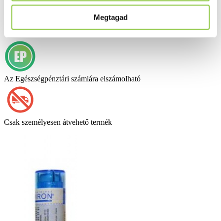
Calcarea sulfurica 4 g - hígítás
C30
Megtagad
Az Egészségpénztári számlára elszámolható
Csak személyesen átvehető termék