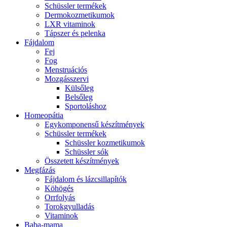
Schüssler termékek
Dermokozmetikumok
LXR vitaminok
Tápszer és pelenka
Fájdalom
Fej
Fog
Menstruációs
Mozgásszervi
Külsőleg
Belsőleg
Sportoláshoz
Homeopátia
Egykomponensű készítmények
Schüssler termékek
Schüssler kozmetikumok
Schüssler sók
Összetett készítmények
Megfázás
Fájdalom és lázcsillapítók
Köhögés
Orrfolyás
Torokgyulladás
Vitaminok
Baba-mama