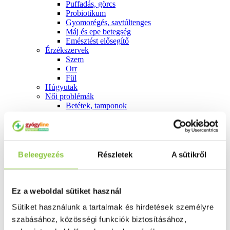
Puffadás, görcs
Probiotikum
Gyomorégés, savtúltenges
Máj és epe betegség
Emésztést elősegítő
Érzékszervek
Szem
Orr
Fül
Húgyutak
Női problémák
Betétek, tamponok
Klimax
Terhességi tesztek
Fogamzásgátlás, síkosítók, potencia
Fertőzések, hüvelyflóra helyreállítás
Inkontinencia
Beleegyezés
Részletek
A sütikről
Férfi problémák
Prosztata
Potencia
Szív és érrrendszer
Ez a weboldal sütiket használ
Aranyér
Sütiket használunk a tartalmak és hirdetések személyre
Visszér
Koleszterinszint csökkentők, omega 3
szabásához, közösségi funkciók biztosításához,
Vérnyomás és szív gyógyszerei