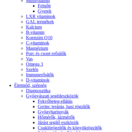
Multivitamin
Felnőtt
Gyerek
LXR vitaminok
GAL termékek
Kalcium
B-vitamin
Koenzim Q10
C-vitaminok
Magnézium
Porc és csont erősítők
Vas
Omega 3
Szelén
Immunerősítők
D-vitaminok
Életmód, szépség
Diagnosztika
Gyógyászati segédeszközök
Fekvőbeteg-ellátás
Gerinc terápia, hasi rögzítők
Gyógyharisnyák
Hőmérők, lázmérők
Járást segítő eszközök
Csuklórögzítők és könyökrögzítők