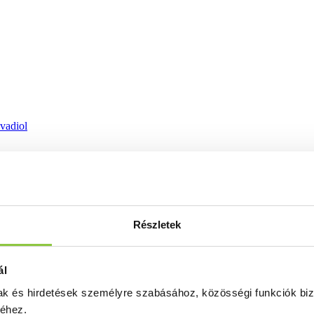
ovadiol
Részletek
ál
mak és hirdetések személyre szabásához, közösségi funkciók biz
séhez.