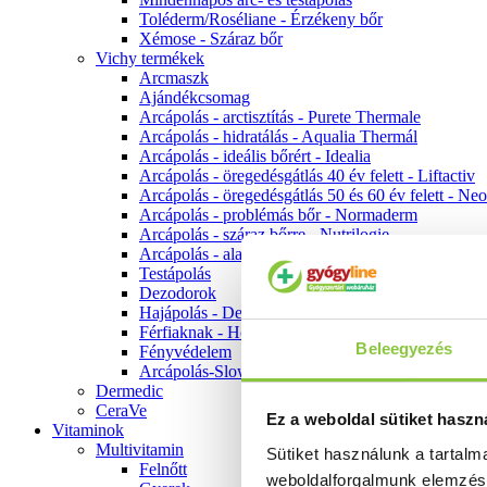
Toléderm/Roséliane - Érzékeny bőr
Xémose - Száraz bőr
Vichy termékek
Arcmaszk
Ajándékcsomag
Arcápolás - arctisztítás - Purete Thermale
Arcápolás - hidratálás - Aqualia Thermál
Arcápolás - ideális bőrért - Idealia
Arcápolás - öregedésgátlás 40 év felett - Liftactiv
Arcápolás - öregedésgátlás 50 és 60 év felett - Ne
Arcápolás - problémás bőr - Normaderm
Arcápolás - száraz bőrre - Nutrilogie
Arcápolás - alapozók
Testápolás
Dezodorok
Hajápolás - Dercos
Férfiaknak - Homme
Beleegyezés
Fényvédelem
Arcápolás-Slow Age
Dermedic
CeraVe
Ez a weboldal sütiket haszn
Vitaminok
Multivitamin
Sütiket használunk a tartal
Felnőtt
weboldalforgalmunk elemzé