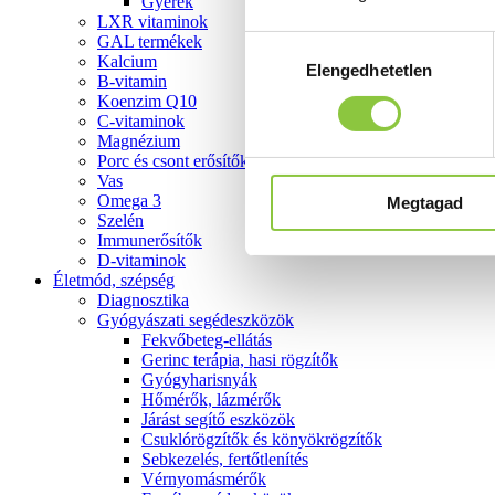
Gyerek
LXR vitaminok
GAL termékek
Hozzájárulás
Kalcium
Elengedhetetlen
kiválasztása
B-vitamin
Koenzim Q10
C-vitaminok
Magnézium
Porc és csont erősítők
Vas
Omega 3
Megtagad
Szelén
Immunerősítők
D-vitaminok
Életmód, szépség
Diagnosztika
Gyógyászati segédeszközök
Fekvőbeteg-ellátás
Gerinc terápia, hasi rögzítők
Gyógyharisnyák
Hőmérők, lázmérők
Járást segítő eszközök
Csuklórögzítők és könyökrögzítők
Sebkezelés, fertőtlenítés
Vérnyomásmérők