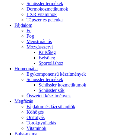
Schüssler termékek
Dermokozmetikumok
LXR vitaminok
Tápszer és pelenka
Fájdalom
Fej
Fog
Menstruációs
Mozgásszervi
Külsőleg
Belsőleg
Sportoláshoz
Homeopátia
Egykomponensű készítmények
Schüssler termékek
Schüssler kozmetikumok
Schüssler sók
Összetett készítmények
Megfázás
Fájdalom és lázcsillapítók
Köhögés
Orrfolyás
Torokgyulladás
Vitaminok
Baba-mama