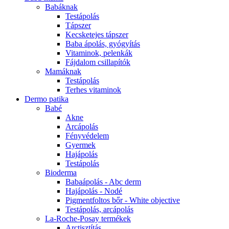
Babáknak
Testápolás
Tápszer
Kecsketejes tápszer
Baba ápolás, gyógyítás
Vitaminok, pelenkák
Fájdalom csillapítók
Mamáknak
Testápolás
Terhes vitaminok
Dermo patika
Babé
Akne
Arcápolás
Fényvédelem
Gyermek
Hajápolás
Testápolás
Bioderma
Babaápolás - Abc derm
Hajápolás - Nodé
Pigmentfoltos bőr - White objective
Testápolás, arcápolás
La-Roche-Posay termékek
Arctisztítás