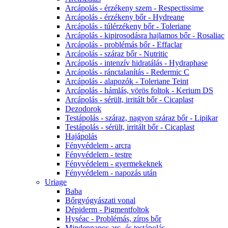
Arcápolás - érzékeny szem - Respectissime
Arcápolás - érzékeny bőr - Hydreane
Arcápolás - túlérzékeny bőr - Toleriane
Arcápolás - kipirosodásra hajlamos bőr - Rosaliac
Arcápolás - problémás bőr - Effaclar
Arcápolás - száraz bőr - Nutritic
Arcápolás - intenzív hidratálás - Hydraphase
Arcápolás - ránctalanítás - Redermic C
Arcápolás - alapozók - Toleriane Teint
Arcápolás - hámlás, vörös foltok - Kerium DS
Arcápolás - sérült, irritált bőr - Cicaplast
Dezodorok
Testápolás - száraz, nagyon száraz bőr - Lipikar
Testápolás - sérült, irritált bőr - Cicaplast
Hajápolás
Fényvédelem - arcra
Fényvédelem - testre
Fényvédelem - gyermekeknek
Fényvédelem - napozás után
Uriage
Baba
Bőrgyógyászati vonal
Dépiderm - Pigmentfoltok
Hyséac - Problémás, zíros bőr
Mindennapos arc- és testápolás