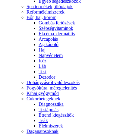
Egyéb segédeszközök
Spa termékek, illóolajok
Reformélelmiszerek
Bőr, haj, köröm
Gombás fertőzések
Szépségvitaminok
Ekcéma, dermatitis
Arcápolás
Ajakápoló
Haj
Napvédelem
Kéz
Láb
Test
Dezodor
Dohányzásról való leszokás
Fogyókúra, méregtelenítés
Kínai gyógymód
Cukorbetegeknek
Diagnosztika
Testápolás
É́trend kiegészítők
Teák
É́lelmiszerek
Daganatosoknak