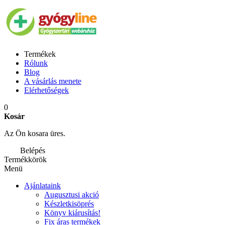
Termékek
Rólunk
Blog
A vásárlás menete
Elérhetőségek
0
Kosár
Az Ön kosara üres.
Belépés
Termékkörök
Menü
Ajánlataink
Augusztusi akció
Készletkisöprés
Könyv kiárusítás!
Fix áras termékek