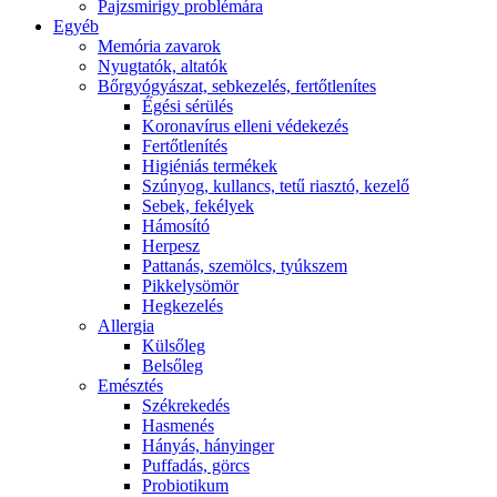
Pajzsmirigy problémára
Egyéb
Memória zavarok
Nyugtatók, altatók
Bőrgyógyászat, sebkezelés, fertőtlenítes
É́gési sérülés
Koronavírus elleni védekezés
Fertőtlenítés
Higiéniás termékek
Szúnyog, kullancs, tetű riasztó, kezelő
Sebek, fekélyek
Hámosító
Herpesz
Pattanás, szemölcs, tyúkszem
Pikkelysömör
Hegkezelés
Allergia
Külsőleg
Belsőleg
Emésztés
Székrekedés
Hasmenés
Hányás, hányinger
Puffadás, görcs
Probiotikum