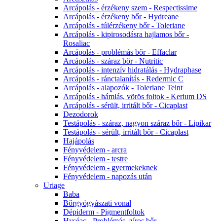
Arcápolás - érzékeny szem - Respectissime
Arcápolás - érzékeny bőr - Hydreane
Arcápolás - túlérzékeny bőr - Toleriane
Arcápolás - kipirosodásra hajlamos bőr -
Rosaliac
Arcápolás - problémás bőr - Effaclar
Arcápolás - száraz bőr - Nutritic
Arcápolás - intenzív hidratálás - Hydraphase
Arcápolás - ránctalanítás - Redermic C
Arcápolás - alapozók - Toleriane Teint
Arcápolás - hámlás, vörös foltok - Kerium DS
Arcápolás - sérült, irritált bőr - Cicaplast
Dezodorok
Testápolás - száraz, nagyon száraz bőr - Lipikar
Testápolás - sérült, irritált bőr - Cicaplast
Hajápolás
Fényvédelem - arcra
Fényvédelem - testre
Fényvédelem - gyermekeknek
Fényvédelem - napozás után
Uriage
Baba
Bőrgyógyászati vonal
Dépiderm - Pigmentfoltok
Hyséac - Problémás, zíros bőr