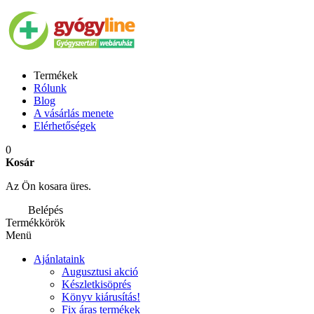
Termékek
Rólunk
Blog
A vásárlás menete
Elérhetőségek
0
Kosár
Az Ön kosara üres.
Belépés
Termékkörök
Menü
Ajánlataink
Augusztusi akció
Készletkisöprés
Könyv kiárusítás!
Fix áras termékek