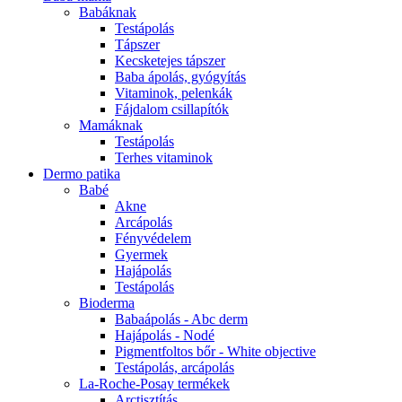
Babáknak
Testápolás
Tápszer
Kecsketejes tápszer
Baba ápolás, gyógyítás
Vitaminok, pelenkák
Fájdalom csillapítók
Mamáknak
Testápolás
Terhes vitaminok
Dermo patika
Babé
Akne
Arcápolás
Fényvédelem
Gyermek
Hajápolás
Testápolás
Bioderma
Babaápolás - Abc derm
Hajápolás - Nodé
Pigmentfoltos bőr - White objective
Testápolás, arcápolás
La-Roche-Posay termékek
Arctisztítás