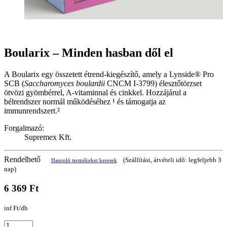
Boularix – Minden hasban dől el
A Boularix egy összetett étrend-kiegészítő, amely a Lynside® Pro
SCB (
Saccharomyces boulardii
CNCM I-3799) élesztőtörzset
ötvözi gyömbérrel, A-vitaminnal és cinkkel. Hozzájárul a
bélrendszer normál működéséhez ¹ és támogatja az
immunrendszert.²
Forgalmazó:
Supremex Kft.
Rendelhető
(Szállítási, átvételi idő: legfeljebb 3
Hasonló termékeket keresek
nap)
6 369 Ft
inf Ft/db