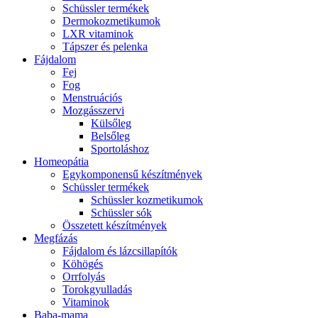
Schüssler termékek
Dermokozmetikumok
LXR vitaminok
Tápszer és pelenka
Fájdalom
Fej
Fog
Menstruációs
Mozgásszervi
Külsőleg
Belsőleg
Sportoláshoz
Homeopátia
Egykomponensű készítmények
Schüssler termékek
Schüssler kozmetikumok
Schüssler sók
Összetett készítmények
Megfázás
Fájdalom és lázcsillapítók
Köhögés
Orrfolyás
Torokgyulladás
Vitaminok
Baba-mama