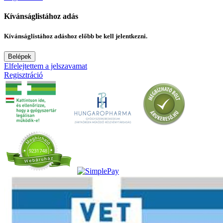
Kívánságlistához adás
Kívánságlistához adáshoz előbb be kell jelentkezni.
Belépek
Elfelejtettem a jelszavamat
Regisztráció