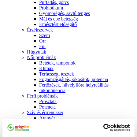
Puffadás, görcs
Probiotikum
Gyomorégés, savtúltenges
Máj és epe betegség
Emésztést elősegítő
Érzékszervek
Szem
Orr
Fül
Húgyutak
Női problémák
Betétek, tamponok
Klimax
Terhességi tesztek
Fogamzásgátlás, síkosítók, potencia
Fertőzések, hüvelyflóra helyreállítás
Inkontinencia
Férfi problémák
Prosztata
Potencia
Szív és érrrendszer
Aranyér
Visszér
Koleszterinszint csökkentők, omega 3
Vérnyomás és szív gyógyszerei