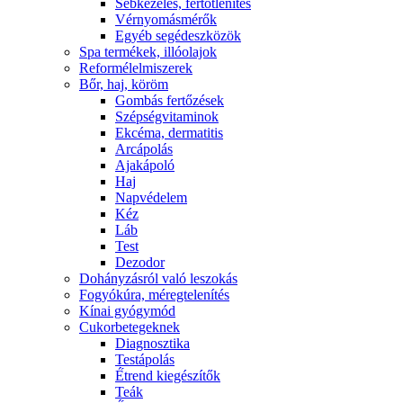
Sebkezelés, fertőtlenítés
Vérnyomásmérők
Egyéb segédeszközök
Spa termékek, illóolajok
Reformélelmiszerek
Bőr, haj, köröm
Gombás fertőzések
Szépségvitaminok
Ekcéma, dermatitis
Arcápolás
Ajakápoló
Haj
Napvédelem
Kéz
Láb
Test
Dezodor
Dohányzásról való leszokás
Fogyókúra, méregtelenítés
Kínai gyógymód
Cukorbetegeknek
Diagnosztika
Testápolás
É́trend kiegészítők
Teák