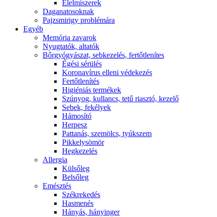
É́lelmiszerek
Daganatosoknak
Pajzsmirigy problémára
Egyéb
Memória zavarok
Nyugtatók, altatók
Bőrgyógyászat, sebkezelés, fertőtlenítes
É́gési sérülés
Koronavírus elleni védekezés
Fertőtlenítés
Higiéniás termékek
Szúnyog, kullancs, tetű riasztó, kezelő
Sebek, fekélyek
Hámosító
Herpesz
Pattanás, szemölcs, tyúkszem
Pikkelysömör
Hegkezelés
Allergia
Külsőleg
Belsőleg
Emésztés
Székrekedés
Hasmenés
Hányás, hányinger