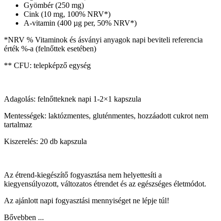
Gyömbér (250 mg)
Cink (10 mg, 100% NRV*)
A-vitamin (400 µg per, 50% NRV*)
*NRV % Vitaminok és ásványi anyagok napi beviteli referencia
érték %-a (felnőttek esetében)
** CFU: telepképző egység
Adagolás: felnőtteknek napi 1-2×1 kapszula
Mentességek: laktózmentes, gluténmentes, hozzáadott cukrot nem
tartalmaz
Kiszerelés: 20 db kapszula
Az étrend-kiegészítő fogyasztása nem helyettesíti a
kiegyensúlyozott, változatos étrendet és az egészséges életmódot.
Az ajánlott napi fogyasztási mennyiséget ne lépje túl!
Bővebben ...