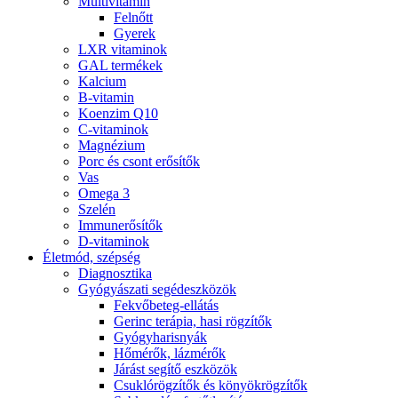
Multivitamin
Felnőtt
Gyerek
LXR vitaminok
GAL termékek
Kalcium
B-vitamin
Koenzim Q10
C-vitaminok
Magnézium
Porc és csont erősítők
Vas
Omega 3
Szelén
Immunerősítők
D-vitaminok
Életmód, szépség
Diagnosztika
Gyógyászati segédeszközök
Fekvőbeteg-ellátás
Gerinc terápia, hasi rögzítők
Gyógyharisnyák
Hőmérők, lázmérők
Járást segítő eszközök
Csuklórögzítők és könyökrögzítők