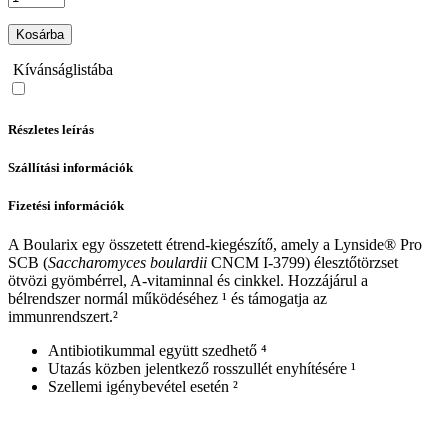
Kosárba
Kívánságlistába
Részletes leírás
Szállítási információk
Fizetési információk
A Boularix egy összetett étrend-kiegészítő, amely a Lynside® Pro
SCB (
Saccharomyces boulardii
CNCM I-3799) élesztőtörzset
ötvözi gyömbérrel, A-vitaminnal és cinkkel. Hozzájárul a
bélrendszer normál működéséhez ¹ és támogatja az
immunrendszert.²
Antibiotikummal együtt szedhető ⁴
Utazás közben jelentkező rosszullét enyhítésére ¹
Szellemi igénybevétel esetén ²