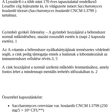
A Lynside®-t a több mint 170 éves tapasztalattal rendelkező
Lesaffre cég fejlesztette ki, és világszerte ismert
Saccharomyces
boulardii
törzset (
Saccharomyces boulardii
CNCM I-3799 )
tartalmaz.
Gyömbér gyökér őrlemény – A gyömbér hozzájárul a bélrendszer
normál működéséhez, utazási rosszullét esetén is (napi 2 kapszula
esetén). 1
Az A-vitamin a bélrendszer nyálkahártyájának természetes védelmét
segíti, a cink pedig támogatja ennek a hatásnak a kibontakozását az
immunrendszer erősítése révén.3, 5
A cink hozzájárul a normál szellemi működés fenntartásához, amely
fontos lehet a mindennapi mentális terhelés időszakában is. 2
Összetétel kapszulánként:
Saccharomyces cerevisiae var. boulardii CNCM I-3799 (250
mg/5 × 10⁹ CFU**)