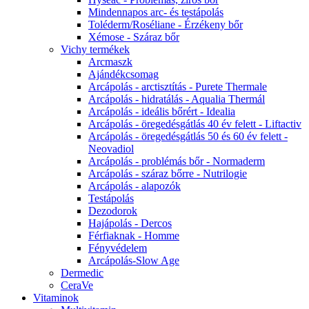
Mindennapos arc- és testápolás
Toléderm/Roséliane - Érzékeny bőr
Xémose - Száraz bőr
Vichy termékek
Arcmaszk
Ajándékcsomag
Arcápolás - arctisztítás - Purete Thermale
Arcápolás - hidratálás - Aqualia Thermál
Arcápolás - ideális bőrért - Idealia
Arcápolás - öregedésgátlás 40 év felett - Liftactiv
Arcápolás - öregedésgátlás 50 és 60 év felett -
Neovadiol
Arcápolás - problémás bőr - Normaderm
Arcápolás - száraz bőrre - Nutrilogie
Arcápolás - alapozók
Testápolás
Dezodorok
Hajápolás - Dercos
Férfiaknak - Homme
Fényvédelem
Arcápolás-Slow Age
Dermedic
CeraVe
Vitaminok