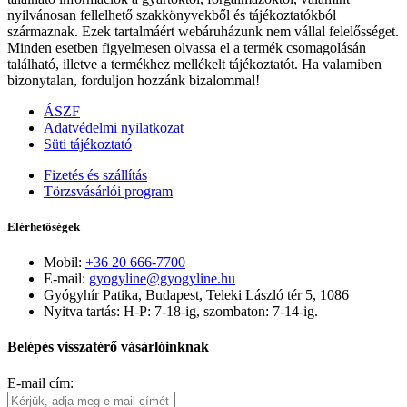
nyilvánosan fellelhető szakkönyvekből és tájékoztatókból
származnak. Ezek tartalmáért webáruházunk nem vállal felelősséget.
Minden esetben figyelmesen olvassa el a termék csomagolásán
található, illetve a termékhez mellékelt tájékoztatót. Ha valamiben
bizonytalan, forduljon hozzánk bizalommal!
ÁSZF
Adatvédelmi nyilatkozat
Süti tájékoztató
Fizetés és szállítás
Törzsvásárlói program
Elérhetőségek
Mobil:
+36 20 666-7700
E-mail:
gyogyline@gyogyline.hu
Gyógyhír Patika, Budapest, Teleki László tér 5, 1086
Nyitva tartás: H-P: 7-18-ig, szombaton: 7-14-ig.
Belépés visszatérő vásárlóinknak
E-mail cím: