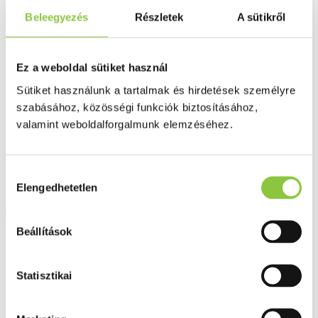
Fog és szájápolás
Beleegyezés
Részletek
A sütikről
Í́nygyulladás
Fogkrém
Szájvíz
Fogkefe
Ez a weboldal sütiket használ
Fogselyem
Műfogsor ápolás
Sütiket használunk a tartalmak és hirdetések személyre
Fogfehérítés
szabásához, közösségi funkciók biztosításához,
Fogköztisztító
Teák
valamint weboldalforgalmunk elemzéséhez.
É́lvezeti
Gyógyteák
Könyvek
Hozzájárulás
Egészség ajándékba
Tápszer
Elengedhetetlen
kiválasztása
Beállítások
Ajánlataink
Főoldal
Hasmenés
Statisztikai
Boularix étrend-kiegészítő kapszula 20 db