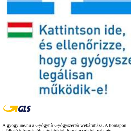
A gyogyline.hu a Gyógyhír Gyógyszertár webáruháza. A honlapon
található információk a gyártóktól, forgalmazóktól, valamint