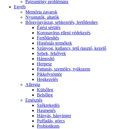
Pajzsmirigy problémára
Egyéb
Memória zavarok
Nyugtatók, altatók
Bőrgyógyászat, sebkezelés, fertőtlenítes
É́gési sérülés
Koronavírus elleni védekezés
Fertőtlenítés
Higiéniás termékek
Szúnyog, kullancs, tetű riasztó, kezelő
Sebek, fekélyek
Hámosító
Herpesz
Pattanás, szemölcs, tyúkszem
Pikkelysömör
Hegkezelés
Allergia
Külsőleg
Belsőleg
Emésztés
Székrekedés
Hasmenés
Hányás, hányinger
Puffadás, görcs
Probiotikum