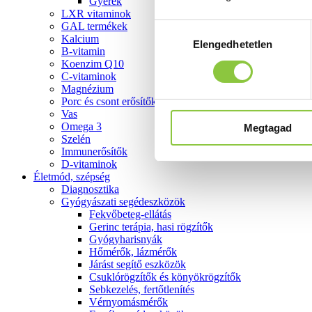
Gyerek
LXR vitaminok
GAL termékek
Hozzájárulás
Kalcium
Elengedhetetlen
kiválasztása
B-vitamin
Koenzim Q10
C-vitaminok
Magnézium
Porc és csont erősítők
Vas
Omega 3
Megtagad
Szelén
Immunerősítők
D-vitaminok
Életmód, szépség
Diagnosztika
Gyógyászati segédeszközök
Fekvőbeteg-ellátás
Gerinc terápia, hasi rögzítők
Gyógyharisnyák
Hőmérők, lázmérők
Járást segítő eszközök
Csuklórögzítők és könyökrögzítők
Sebkezelés, fertőtlenítés
Vérnyomásmérők