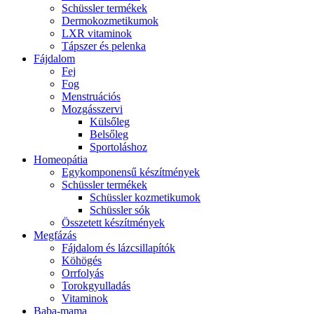
Schüssler termékek
Dermokozmetikumok
LXR vitaminok
Tápszer és pelenka
Fájdalom
Fej
Fog
Menstruációs
Mozgásszervi
Külsőleg
Belsőleg
Sportoláshoz
Homeopátia
Egykomponensű készítmények
Schüssler termékek
Schüssler kozmetikumok
Schüssler sók
Összetett készítmények
Megfázás
Fájdalom és lázcsillapítók
Köhögés
Orrfolyás
Torokgyulladás
Vitaminok
Baba-mama