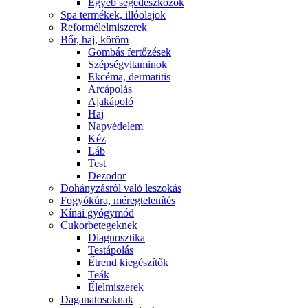
Egyéb segédeszközök
Spa termékek, illóolajok
Reformélelmiszerek
Bőr, haj, köröm
Gombás fertőzések
Szépségvitaminok
Ekcéma, dermatitis
Arcápolás
Ajakápoló
Haj
Napvédelem
Kéz
Láb
Test
Dezodor
Dohányzásról való leszokás
Fogyókúra, méregtelenítés
Kínai gyógymód
Cukorbetegeknek
Diagnosztika
Testápolás
É́trend kiegészítők
Teák
É́lelmiszerek
Daganatosoknak