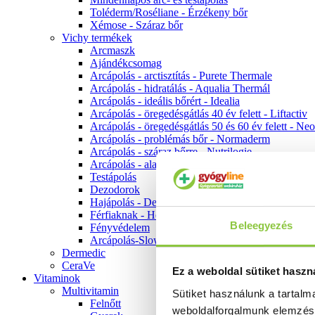
Toléderm/Roséliane - Érzékeny bőr
Xémose - Száraz bőr
Vichy termékek
Arcmaszk
Ajándékcsomag
Arcápolás - arctisztítás - Purete Thermale
Arcápolás - hidratálás - Aqualia Thermál
Arcápolás - ideális bőrért - Idealia
Arcápolás - öregedésgátlás 40 év felett - Liftactiv
Arcápolás - öregedésgátlás 50 és 60 év felett - Ne
Arcápolás - problémás bőr - Normaderm
Arcápolás - száraz bőrre - Nutrilogie
Arcápolás - alapozók
Testápolás
Dezodorok
Hajápolás - Dercos
Férfiaknak - Homme
Beleegyezés
Fényvédelem
Arcápolás-Slow Age
Dermedic
CeraVe
Ez a weboldal sütiket haszn
Vitaminok
Multivitamin
Sütiket használunk a tartal
Felnőtt
weboldalforgalmunk elemzé