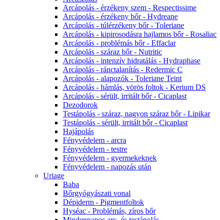
Arcápolás - érzékeny szem - Respectissime
Arcápolás - érzékeny bőr - Hydreane
Arcápolás - túlérzékeny bőr - Toleriane
Arcápolás - kipirosodásra hajlamos bőr - Rosaliac
Arcápolás - problémás bőr - Effaclar
Arcápolás - száraz bőr - Nutritic
Arcápolás - intenzív hidratálás - Hydraphase
Arcápolás - ránctalanítás - Redermic C
Arcápolás - alapozók - Toleriane Teint
Arcápolás - hámlás, vörös foltok - Kerium DS
Arcápolás - sérült, irritált bőr - Cicaplast
Dezodorok
Testápolás - száraz, nagyon száraz bőr - Lipikar
Testápolás - sérült, irritált bőr - Cicaplast
Hajápolás
Fényvédelem - arcra
Fényvédelem - testre
Fényvédelem - gyermekeknek
Fényvédelem - napozás után
Uriage
Baba
Bőrgyógyászati vonal
Dépiderm - Pigmentfoltok
Hyséac - Problémás, zíros bőr
Mindennapos arc- és testápolás