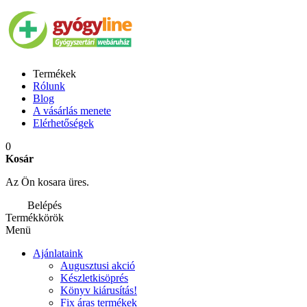
Termékek
Rólunk
Blog
A vásárlás menete
Elérhetőségek
0
Kosár
Az Ön kosara üres.
Belépés
Termékkörök
Menü
Ajánlataink
Augusztusi akció
Készletkisöprés
Könyv kiárusítás!
Fix áras termékek