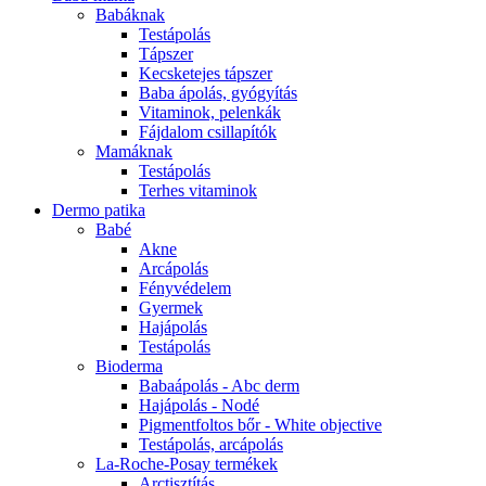
Babáknak
Testápolás
Tápszer
Kecsketejes tápszer
Baba ápolás, gyógyítás
Vitaminok, pelenkák
Fájdalom csillapítók
Mamáknak
Testápolás
Terhes vitaminok
Dermo patika
Babé
Akne
Arcápolás
Fényvédelem
Gyermek
Hajápolás
Testápolás
Bioderma
Babaápolás - Abc derm
Hajápolás - Nodé
Pigmentfoltos bőr - White objective
Testápolás, arcápolás
La-Roche-Posay termékek
Arctisztítás