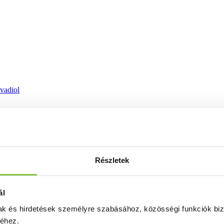
ovadiol
Részletek
ál
mak és hirdetések személyre szabásához, közösségi funkciók biz
séhez.