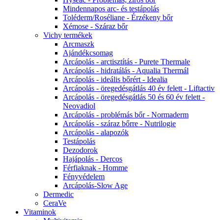
Mindennapos arc- és testápolás
Toléderm/Roséliane - Érzékeny bőr
Xémose - Száraz bőr
Vichy termékek
Arcmaszk
Ajándékcsomag
Arcápolás - arctisztítás - Purete Thermale
Arcápolás - hidratálás - Aqualia Thermál
Arcápolás - ideális bőrért - Idealia
Arcápolás - öregedésgátlás 40 év felett - Liftactiv
Arcápolás - öregedésgátlás 50 és 60 év felett -
Neovadiol
Arcápolás - problémás bőr - Normaderm
Arcápolás - száraz bőrre - Nutrilogie
Arcápolás - alapozók
Testápolás
Dezodorok
Hajápolás - Dercos
Férfiaknak - Homme
Fényvédelem
Arcápolás-Slow Age
Dermedic
CeraVe
Vitaminok