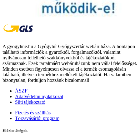
A gyogyline.hu a Gyógyhír Gyógyszertár webáruháza. A honlapon
található információk a gyártóktól, forgalmazóktól, valamint
nyilvánosan fellelhető szakkönyvekből és tájékoztatókból
származnak. Ezek tartalmáért webáruházunk nem vállal felelősséget.
Minden esetben figyelmesen olvassa el a termék csomagolásán
található, illetve a termékhez mellékelt tájékoztatót. Ha valamiben
bizonytalan, forduljon hozzánk bizalommal!
ÁSZF
Adatvédelmi nyilatkozat
Süti tájékoztató
Fizetés és szállítás
Törzsvásárlói program
Elérhetőségek