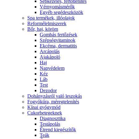
Sebkezelés, fertőtlenítés
Vérnyomásmérők
Egyéb segédeszközök
Spa termékek, illóolajok
Reformélelmiszerek
Bőr, haj, köröm
Gombás fertőzések
Szépségvitaminok
Ekcéma, dermatitis
Arcápolás
Ajakápoló
Haj
Napvédelem
Kéz
Láb
Test
Dezodor
Dohányzásról való leszokás
Fogyókúra, méregtelenítés
Kínai gyógymód
Cukorbetegeknek
Diagnosztika
Testápolás
É́trend kiegészítők
Teák