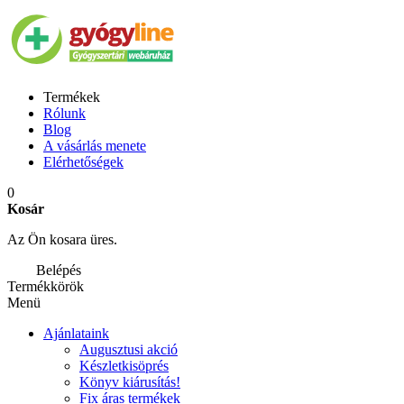
Termékek
Rólunk
Blog
A vásárlás menete
Elérhetőségek
0
Kosár
Az Ön kosara üres.
Belépés
Termékkörök
Menü
Ajánlataink
Augusztusi akció
Készletkisöprés
Könyv kiárusítás!
Fix áras termékek