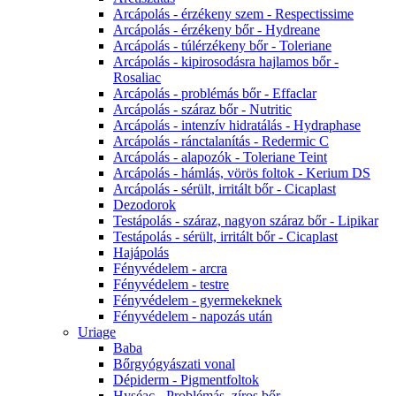
Arcápolás - érzékeny szem - Respectissime
Arcápolás - érzékeny bőr - Hydreane
Arcápolás - túlérzékeny bőr - Toleriane
Arcápolás - kipirosodásra hajlamos bőr -
Rosaliac
Arcápolás - problémás bőr - Effaclar
Arcápolás - száraz bőr - Nutritic
Arcápolás - intenzív hidratálás - Hydraphase
Arcápolás - ránctalanítás - Redermic C
Arcápolás - alapozók - Toleriane Teint
Arcápolás - hámlás, vörös foltok - Kerium DS
Arcápolás - sérült, irritált bőr - Cicaplast
Dezodorok
Testápolás - száraz, nagyon száraz bőr - Lipikar
Testápolás - sérült, irritált bőr - Cicaplast
Hajápolás
Fényvédelem - arcra
Fényvédelem - testre
Fényvédelem - gyermekeknek
Fényvédelem - napozás után
Uriage
Baba
Bőrgyógyászati vonal
Dépiderm - Pigmentfoltok
Hyséac - Problémás, zíros bőr