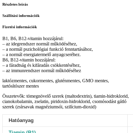
Részletes leírás
Szállítási információk
Fizetési információk
B1, B6, B12-vitamin hozzájárul:
– az idegrendszer normál működéséhez,
– a normál pszichológiai funkció fenntartásához,
– a normál energiatermelő anyagcseréhez.
B6, B12-vitamin hozzájárul:
– a fáradtság és kifáradás csökkentéséhez,
– az immunrendszer normál működéséhez
laktózmentes, cukormentes, gluténmentes, GMO mentes,
tartósítószer mentes
Összetevők: tömegnövelő szerek (maltodextrin), tiamin-hidroklorid,
cianokobalamin, zselatin, piridoxin-hidroklorid, csomósodást gátló
szerek (zsírsavak magnéziumsói, szilícium-dioxid)
Hatóanyag
Tiamin (B1)