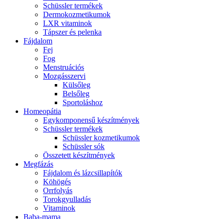
Schüssler termékek
Dermokozmetikumok
LXR vitaminok
Tápszer és pelenka
Fájdalom
Fej
Fog
Menstruációs
Mozgásszervi
Külsőleg
Belsőleg
Sportoláshoz
Homeopátia
Egykomponensű készítmények
Schüssler termékek
Schüssler kozmetikumok
Schüssler sók
Összetett készítmények
Megfázás
Fájdalom és lázcsillapítók
Köhögés
Orrfolyás
Torokgyulladás
Vitaminok
Baba-mama