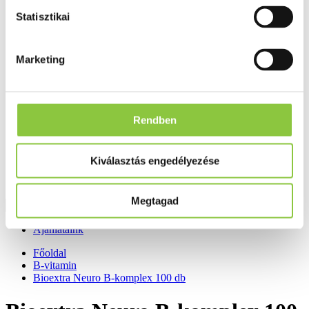
Fog és szájápolás
Statisztikai
Í́nygyulladás
Fogkrém
Szájvíz
Fogkefe
Marketing
Fogselyem
Műfogsor ápolás
Fogfehérítés
Fogköztisztító
Teák
Rendben
É́lvezeti
Gyógyteák
Könyvek
Kiválasztás engedélyezése
Egészség ajándékba
Tápszer
Megtagad
Ajánlataink
Főoldal
B-vitamin
Bioextra Neuro B-komplex 100 db