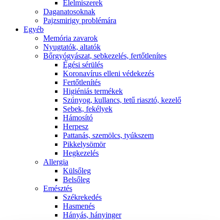
É́lelmiszerek
Daganatosoknak
Pajzsmirigy problémára
Egyéb
Memória zavarok
Nyugtatók, altatók
Bőrgyógyászat, sebkezelés, fertőtlenítes
É́gési sérülés
Koronavírus elleni védekezés
Fertőtlenítés
Higiéniás termékek
Szúnyog, kullancs, tetű riasztó, kezelő
Sebek, fekélyek
Hámosító
Herpesz
Pattanás, szemölcs, tyúkszem
Pikkelysömör
Hegkezelés
Allergia
Külsőleg
Belsőleg
Emésztés
Székrekedés
Hasmenés
Hányás, hányinger