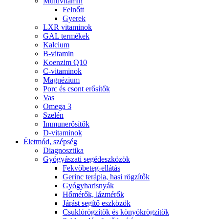
Multivitamin
Felnőtt
Gyerek
LXR vitaminok
GAL termékek
Kalcium
B-vitamin
Koenzim Q10
C-vitaminok
Magnézium
Porc és csont erősítők
Vas
Omega 3
Szelén
Immunerősítők
D-vitaminok
Életmód, szépség
Diagnosztika
Gyógyászati segédeszközök
Fekvőbeteg-ellátás
Gerinc terápia, hasi rögzítők
Gyógyharisnyák
Hőmérők, lázmérők
Járást segítő eszközök
Csuklórögzítők és könyökrögzítők