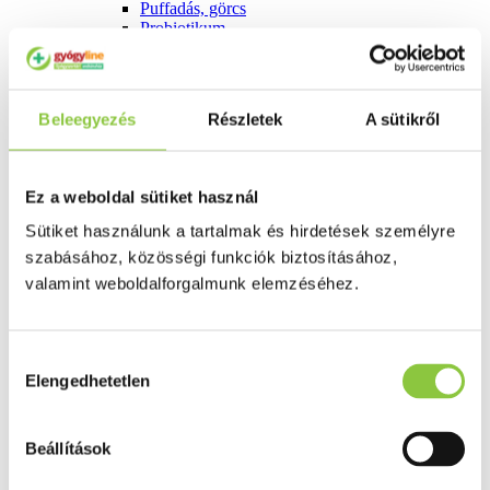
Puffadás, görcs
Probiotikum
Gyomorégés, savtúltenges
Máj és epe betegség
Emésztést elősegítő
Érzékszervek
Beleegyezés
Részletek
A sütikről
Szem
Orr
Fül
Húgyutak
Ez a weboldal sütiket használ
Női problémák
Betétek, tamponok
Sütiket használunk a tartalmak és hirdetések személyre
Klimax
szabásához, közösségi funkciók biztosításához,
Terhességi tesztek
valamint weboldalforgalmunk elemzéséhez.
Fogamzásgátlás, síkosítók, potencia
Fertőzések, hüvelyflóra helyreállítás
Inkontinencia
Férfi problémák
Hozzájárulás
Prosztata
Elengedhetetlen
Potencia
kiválasztása
Szív és érrrendszer
Aranyér
Visszér
Beállítások
Koleszterinszint csökkentők, omega 3
Vérnyomás és szív gyógyszerei