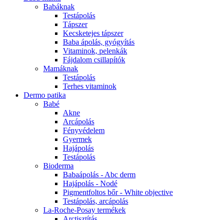
Babáknak
Testápolás
Tápszer
Kecsketejes tápszer
Baba ápolás, gyógyítás
Vitaminok, pelenkák
Fájdalom csillapítók
Mamáknak
Testápolás
Terhes vitaminok
Dermo patika
Babé
Akne
Arcápolás
Fényvédelem
Gyermek
Hajápolás
Testápolás
Bioderma
Babaápolás - Abc derm
Hajápolás - Nodé
Pigmentfoltos bőr - White objective
Testápolás, arcápolás
La-Roche-Posay termékek
Arctisztítás