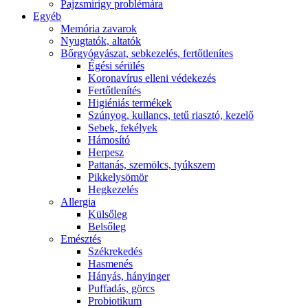
Pajzsmirigy problémára
Egyéb
Memória zavarok
Nyugtatók, altatók
Bőrgyógyászat, sebkezelés, fertőtlenítes
É́gési sérülés
Koronavírus elleni védekezés
Fertőtlenítés
Higiéniás termékek
Szúnyog, kullancs, tetű riasztó, kezelő
Sebek, fekélyek
Hámosító
Herpesz
Pattanás, szemölcs, tyúkszem
Pikkelysömör
Hegkezelés
Allergia
Külsőleg
Belsőleg
Emésztés
Székrekedés
Hasmenés
Hányás, hányinger
Puffadás, görcs
Probiotikum