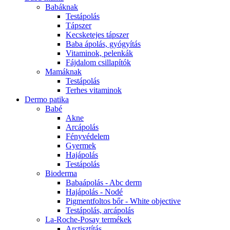
Babáknak
Testápolás
Tápszer
Kecsketejes tápszer
Baba ápolás, gyógyítás
Vitaminok, pelenkák
Fájdalom csillapítók
Mamáknak
Testápolás
Terhes vitaminok
Dermo patika
Babé
Akne
Arcápolás
Fényvédelem
Gyermek
Hajápolás
Testápolás
Bioderma
Babaápolás - Abc derm
Hajápolás - Nodé
Pigmentfoltos bőr - White objective
Testápolás, arcápolás
La-Roche-Posay termékek
Arctisztítás