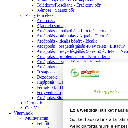
Toléderm/Roséliane - Érzékeny bőr
Xémose - Száraz bőr
Vichy termékek
Arcmaszk
Ajándékcsomag
Arcápolás - arctisztítás - Purete Thermale
Arcápolás - hidratálás - Aqualia Thermál
Arcápolás - ideális bőrért - Idealia
Arcápolás - öregedésgátlás 40 év felett - Liftactiv
Arcápolás - öregedésgátlás 50 és 60 év felett - Ne
Arcápolás - problémás bőr - Normaderm
Arcápolás - száraz bőrre - Nutrilogie
Arcápolás - alapozók
Testápolás
Dezodorok
Hajápolás - Dercos
Férfiaknak - Homme
Beleegyezés
Fényvédelem
Arcápolás-Slow Age
Dermedic
CeraVe
Ez a weboldal sütiket haszn
Vitaminok
Multivitamin
Sütiket használunk a tartal
Felnőtt
weboldalforgalmunk elemzé