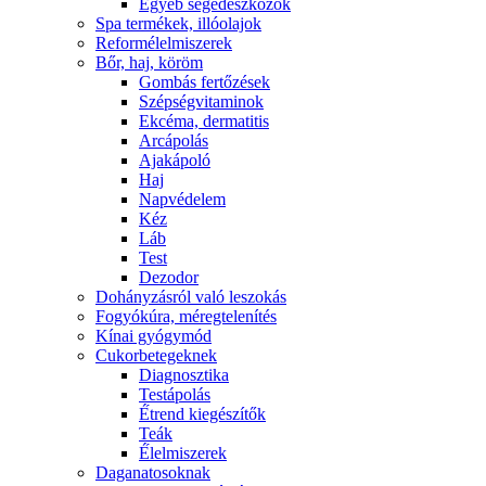
Egyéb segédeszközök
Spa termékek, illóolajok
Reformélelmiszerek
Bőr, haj, köröm
Gombás fertőzések
Szépségvitaminok
Ekcéma, dermatitis
Arcápolás
Ajakápoló
Haj
Napvédelem
Kéz
Láb
Test
Dezodor
Dohányzásról való leszokás
Fogyókúra, méregtelenítés
Kínai gyógymód
Cukorbetegeknek
Diagnosztika
Testápolás
É́trend kiegészítők
Teák
É́lelmiszerek
Daganatosoknak