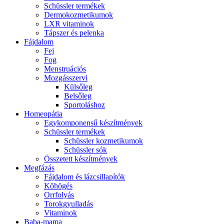
Schüssler termékek
Dermokozmetikumok
LXR vitaminok
Tápszer és pelenka
Fájdalom
Fej
Fog
Menstruációs
Mozgásszervi
Külsőleg
Belsőleg
Sportoláshoz
Homeopátia
Egykomponensű készítmények
Schüssler termékek
Schüssler kozmetikumok
Schüssler sók
Összetett készítmények
Megfázás
Fájdalom és lázcsillapítók
Köhögés
Orrfolyás
Torokgyulladás
Vitaminok
Baba-mama