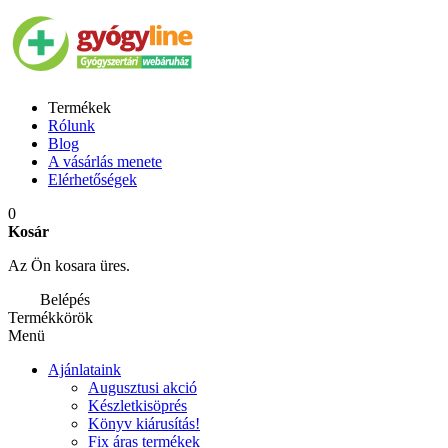
Termékek
Rólunk
Blog
A vásárlás menete
Elérhetőségek
0
Kosár
Az Ön kosara üres.
Belépés
Termékkörök
Menü
Ajánlataink
Augusztusi akció
Készletkisöprés
Könyv kiárusítás!
Fix áras termékek