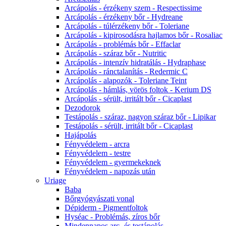
Arcápolás - érzékeny szem - Respectissime
Arcápolás - érzékeny bőr - Hydreane
Arcápolás - túlérzékeny bőr - Toleriane
Arcápolás - kipirosodásra hajlamos bőr - Rosaliac
Arcápolás - problémás bőr - Effaclar
Arcápolás - száraz bőr - Nutritic
Arcápolás - intenzív hidratálás - Hydraphase
Arcápolás - ránctalanítás - Redermic C
Arcápolás - alapozók - Toleriane Teint
Arcápolás - hámlás, vörös foltok - Kerium DS
Arcápolás - sérült, irritált bőr - Cicaplast
Dezodorok
Testápolás - száraz, nagyon száraz bőr - Lipikar
Testápolás - sérült, irritált bőr - Cicaplast
Hajápolás
Fényvédelem - arcra
Fényvédelem - testre
Fényvédelem - gyermekeknek
Fényvédelem - napozás után
Uriage
Baba
Bőrgyógyászati vonal
Dépiderm - Pigmentfoltok
Hyséac - Problémás, zíros bőr
Mindennapos arc- és testápolás