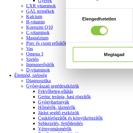
Gyerek
LXR vitaminok
GAL termékek
Hozzájárulás
Kalcium
Elengedhetetlen
kiválasztása
B-vitamin
Koenzim Q10
C-vitaminok
Magnézium
Porc és csont erősítők
Vas
Omega 3
Megtagad
Szelén
Immunerősítők
D-vitaminok
Életmód, szépség
Diagnosztika
Gyógyászati segédeszközök
Fekvőbeteg-ellátás
Gerinc terápia, hasi rögzítők
Gyógyharisnyák
Hőmérők, lázmérők
Járást segítő eszközök
Csuklórögzítők és könyökrögzítők
Sebkezelés, fertőtlenítés
Vérnyomásmérők