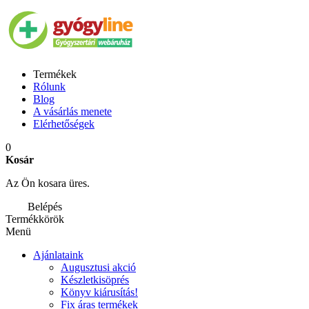
Termékek
Rólunk
Blog
A vásárlás menete
Elérhetőségek
0
Kosár
Az Ön kosara üres.
Belépés
Termékkörök
Menü
Ajánlataink
Augusztusi akció
Készletkisöprés
Könyv kiárusítás!
Fix áras termékek