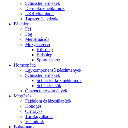
Schüssler termékek
Dermokozmetikumok
LXR vitaminok
Tápszer és pelenka
Fájdalom
Fej
Fog
Menstruációs
Mozgásszervi
Külsőleg
Belsőleg
Sportoláshoz
Homeopátia
Egykomponensű készítmények
Schüssler termékek
Schüssler kozmetikumok
Schüssler sók
Összetett készítmények
Megfázás
Fájdalom és lázcsillapítók
Köhögés
Orrfolyás
Torokgyulladás
Vitaminok
Baba-mama