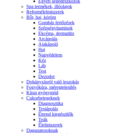
Egyéb segédeszközök
Spa termékek, illóolajok
Reformélelmiszerek
Bőr, haj, köröm
Gombás fertőzések
Szépségvitaminok
Ekcéma, dermatitis
Arcápolás
Ajakápoló
Haj
Napvédelem
Kéz
Láb
Test
Dezodor
Dohányzásról való leszokás
Fogyókúra, méregtelenítés
Kínai gyógymód
Cukorbetegeknek
Diagnosztika
Testápolás
É́trend kiegészítők
Teák
É́lelmiszerek
Daganatosoknak