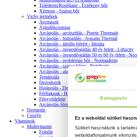
Toléderm/Roséliane - Érzékeny bőr
Xémose - Száraz bőr
Vichy termékek
Arcmaszk
Ajándékcsomag
Arcápolás - arctisztítás - Purete Thermale
Arcápolás - hidratálás - Aqualia Thermál
Arcápolás - ideális bőrért - Idealia
Arcápolás - öregedésgátlás 40 év felett - Liftactiv
Arcápolás - öregedésgátlás 50 és 60 év felett - Ne
Arcápolás - problémás bőr - Normaderm
Arcápolás - száraz bőrre - Nutrilogie
Arcápolás - alapozók
Testápolás
Dezodorok
Hajápolás - Dercos
Férfiaknak - Homme
Beleegyezés
Fényvédelem
Arcápolás-Slow Age
Dermedic
CeraVe
Ez a weboldal sütiket haszn
Vitaminok
Multivitamin
Sütiket használunk a tartal
Felnőtt
weboldalforgalmunk elemzé