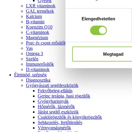
Gyerek
LXR vitaminok
GAL termékek
Hozzájárulás
Kalcium
Elengedhetetlen
kiválasztása
B-vitamin
Koenzim Q10
C-vitaminok
Magnézium
Porc és csont erősítők
Vas
Omega 3
Megtagad
Szelén
Immunerősítők
D-vitaminok
Életmód, szépség
Diagnosztika
Gyógyászati segédeszközök
Fekvőbeteg-ellátás
Gerinc terápia, hasi rögzítők
Gyógyharisnyák
Hőmérők, lázmérők
Járást segítő eszközök
Csuklórögzítők és könyökrögzítők
Sebkezelés, fertőtlenítés
Vérnyomásmérők