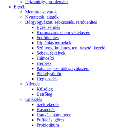
Pajzsmirigy problémára
Egyéb
Memória zavarok
Nyugtatók, altatók
Bőrgyógyászat, sebkezelés, fertőtlenítes
É́gési sérülés
Koronavírus elleni védekezés
Fertőtlenítés
Higiéniás termékek
Szúnyog, kullancs, tetű riasztó, kezelő
Sebek, fekélyek
Hámosító
Herpesz
Pattanás, szemölcs, tyúkszem
Pikkelysömör
Hegkezelés
Allergia
Külsőleg
Belsőleg
Emésztés
Székrekedés
Hasmenés
Hányás, hányinger
Puffadás, görcs
Probiotikum