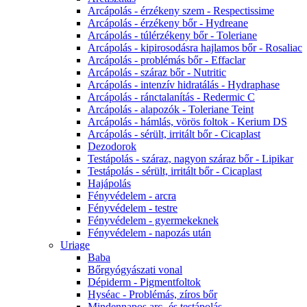
Arcápolás - érzékeny szem - Respectissime
Arcápolás - érzékeny bőr - Hydreane
Arcápolás - túlérzékeny bőr - Toleriane
Arcápolás - kipirosodásra hajlamos bőr - Rosaliac
Arcápolás - problémás bőr - Effaclar
Arcápolás - száraz bőr - Nutritic
Arcápolás - intenzív hidratálás - Hydraphase
Arcápolás - ránctalanítás - Redermic C
Arcápolás - alapozók - Toleriane Teint
Arcápolás - hámlás, vörös foltok - Kerium DS
Arcápolás - sérült, irritált bőr - Cicaplast
Dezodorok
Testápolás - száraz, nagyon száraz bőr - Lipikar
Testápolás - sérült, irritált bőr - Cicaplast
Hajápolás
Fényvédelem - arcra
Fényvédelem - testre
Fényvédelem - gyermekeknek
Fényvédelem - napozás után
Uriage
Baba
Bőrgyógyászati vonal
Dépiderm - Pigmentfoltok
Hyséac - Problémás, zíros bőr
Mindennapos arc- és testápolás