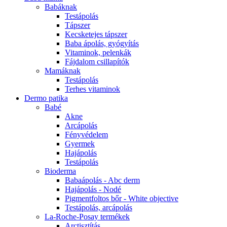
Babáknak
Testápolás
Tápszer
Kecsketejes tápszer
Baba ápolás, gyógyítás
Vitaminok, pelenkák
Fájdalom csillapítók
Mamáknak
Testápolás
Terhes vitaminok
Dermo patika
Babé
Akne
Arcápolás
Fényvédelem
Gyermek
Hajápolás
Testápolás
Bioderma
Babaápolás - Abc derm
Hajápolás - Nodé
Pigmentfoltos bőr - White objective
Testápolás, arcápolás
La-Roche-Posay termékek
Arctisztítás