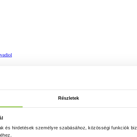
ovadiol
Részletek
ál
mak és hirdetések személyre szabásához, közösségi funkciók biz
séhez.