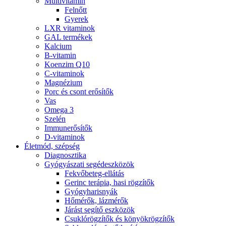
Multivitamin
Felnőtt
Gyerek
LXR vitaminok
GAL termékek
Kalcium
B-vitamin
Koenzim Q10
C-vitaminok
Magnézium
Porc és csont erősítők
Vas
Omega 3
Szelén
Immunerősítők
D-vitaminok
Életmód, szépség
Diagnosztika
Gyógyászati segédeszközök
Fekvőbeteg-ellátás
Gerinc terápia, hasi rögzítők
Gyógyharisnyák
Hőmérők, lázmérők
Járást segítő eszközök
Csuklórögzítők és könyökrögzítők