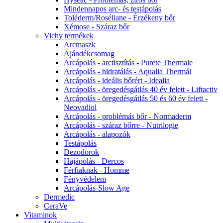
Mindennapos arc- és testápolás
Toléderm/Roséliane - Érzékeny bőr
Xémose - Száraz bőr
Vichy termékek
Arcmaszk
Ajándékcsomag
Arcápolás - arctisztítás - Purete Thermale
Arcápolás - hidratálás - Aqualia Thermál
Arcápolás - ideális bőrért - Idealia
Arcápolás - öregedésgátlás 40 év felett - Liftactiv
Arcápolás - öregedésgátlás 50 és 60 év felett -
Neovadiol
Arcápolás - problémás bőr - Normaderm
Arcápolás - száraz bőrre - Nutrilogie
Arcápolás - alapozók
Testápolás
Dezodorok
Hajápolás - Dercos
Férfiaknak - Homme
Fényvédelem
Arcápolás-Slow Age
Dermedic
CeraVe
Vitaminok