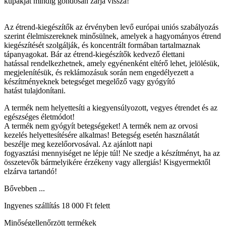
kupakját mindig gondosan zárja vissza!
Az étrend-kiegészítők az érvényben levő európai uniós szabályozás
szerint élelmiszereknek minősülnek, amelyek a hagyományos étrend
kiegészítését szolgálják, és koncentrált formában tartalmaznak
tápanyagokat. Bár az étrend-kiegészítők kedvező élettani
hatással rendelkezhetnek, amely egyénenként eltérő lehet, jelölésük,
megjelenítésük, és reklámozásuk során nem engedélyezett a
készítményeknek betegséget megelőző vagy gyógyító
hatást tulajdonítani.
A termék nem helyettesíti a kiegyensúlyozott, vegyes étrendet és az
egészséges életmódot!
A termék nem gyógyít betegségeket! A termék nem az orvosi
kezelés helyettesítésére alkalmas! Betegség esetén használatát
beszélje meg kezelőorvosával. Az ajánlott napi
fogyasztási mennyiséget ne lépje túl! Ne szedje a készítményt, ha az
összetevők bármelyikére érzékeny vagy allergiás! Kisgyermektől
elzárva tartandó!
Bővebben ...
Ingyenes szállítás 18 000 Ft felett
Minőségellenőrzött termékek