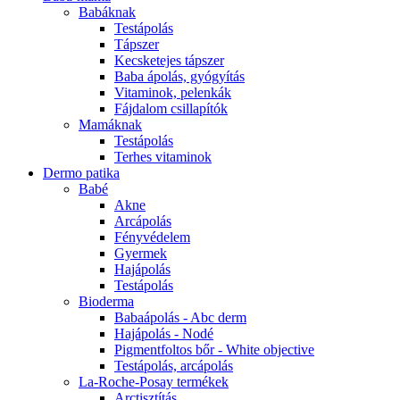
Babáknak
Testápolás
Tápszer
Kecsketejes tápszer
Baba ápolás, gyógyítás
Vitaminok, pelenkák
Fájdalom csillapítók
Mamáknak
Testápolás
Terhes vitaminok
Dermo patika
Babé
Akne
Arcápolás
Fényvédelem
Gyermek
Hajápolás
Testápolás
Bioderma
Babaápolás - Abc derm
Hajápolás - Nodé
Pigmentfoltos bőr - White objective
Testápolás, arcápolás
La-Roche-Posay termékek
Arctisztítás