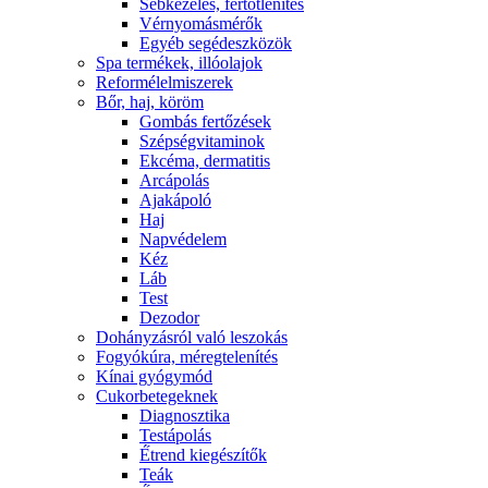
Sebkezelés, fertőtlenítés
Vérnyomásmérők
Egyéb segédeszközök
Spa termékek, illóolajok
Reformélelmiszerek
Bőr, haj, köröm
Gombás fertőzések
Szépségvitaminok
Ekcéma, dermatitis
Arcápolás
Ajakápoló
Haj
Napvédelem
Kéz
Láb
Test
Dezodor
Dohányzásról való leszokás
Fogyókúra, méregtelenítés
Kínai gyógymód
Cukorbetegeknek
Diagnosztika
Testápolás
É́trend kiegészítők
Teák