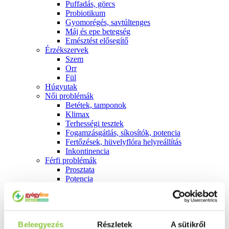
Puffadás, görcs
Probiotikum
Gyomorégés, savtúltenges
Máj és epe betegség
Emésztést elősegítő
Érzékszervek
Szem
Orr
Fül
Húgyutak
Női problémák
Betétek, tamponok
Klimax
Terhességi tesztek
Fogamzásgátlás, síkosítók, potencia
Fertőzések, hüvelyflóra helyreállítás
Inkontinencia
Férfi problémák
Prosztata
Potencia
Szív és érrrendszer
Aranyér
Visszér
Koleszterinszint csökkentők, omega 3
Beleegyezés
Részletek
A sütikről
Vérnyomás és szív gyógyszerei