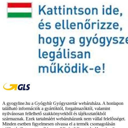
A gyogyline.hu a Gyógyhír Gyógyszertár webáruháza. A honlapon
található információk a gyártóktól, forgalmazóktól, valamint
nyilvánosan fellelhető szakkönyvekből és tájékoztatókból
származnak. Ezek tartalmáért webáruházunk nem vállal felelősséget.
Minden esetben figyelmesen olvassa el a termék csomagolásán