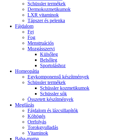
Schüssler termékek
Dermokozmetikumok
LXR vitaminok
Tápszer és pelenka
Fájdalom
Fej
Fog
Menstruációs
Mozgásszervi
Külsőleg
Belsőleg
Sportoláshoz
Homeopátia
Egykomponensű készítmények
Schüssler termékek
Schüssler kozmetikumok
Schüssler sók
Összetett készítmények
Megfázás
Fájdalom és lázcsillapítók
Köhögés
Orrfolyás
Torokgyulladás
Vitaminok
Baba-mama