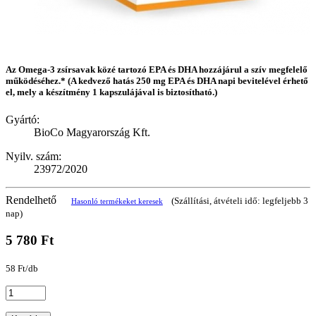
Az Omega-3 zsírsavak közé tartozó EPA és DHA hozzájárul a szív megfelelő
működéséhez.* (A kedvező hatás 250 mg EPA és DHA napi bevitelével érhető
el, mely a készítmény 1 kapszulájával is biztosítható.)
Gyártó:
BioCo Magyarország Kft.
Nyilv. szám:
23972/2020
Rendelhető
(Szállítási, átvételi idő: legfeljebb 3
Hasonló termékeket keresek
nap)
5 780 Ft
58 Ft/db