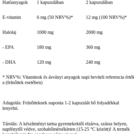
Hatóanyagok
1 kapszulában
2 kapszulában
E-vitamin
6 mg (50 NRV%)*
12 mg (100 NRV%)*
Halolaj
1000 mg
2000 mg
- EPA
180 mg
360 mg
- DHA
120 mg
240 mg
* NRV%: Vitaminok és ásványi anyagok napi beviteli referencia érté
a (felnőttek esetében)
Adagolás: Felnőtteknek naponta 1-2 kapszulát bő folyadékkal
lenyelni.
Tárolás: A készítményt tartsa gyermekektől elzárva, száraz helyen,
napfénytől védve, szobahőmérsékleten (15-25 °C között)! A termék