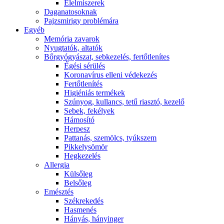
É́lelmiszerek
Daganatosoknak
Pajzsmirigy problémára
Egyéb
Memória zavarok
Nyugtatók, altatók
Bőrgyógyászat, sebkezelés, fertőtlenítes
É́gési sérülés
Koronavírus elleni védekezés
Fertőtlenítés
Higiéniás termékek
Szúnyog, kullancs, tetű riasztó, kezelő
Sebek, fekélyek
Hámosító
Herpesz
Pattanás, szemölcs, tyúkszem
Pikkelysömör
Hegkezelés
Allergia
Külsőleg
Belsőleg
Emésztés
Székrekedés
Hasmenés
Hányás, hányinger