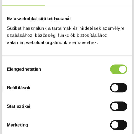
Fog és szájápolás
Í́nygyulladás
Fogkrém
Ez a weboldal sütiket használ
Szájvíz
Fogkefe
Sütiket használunk a tartalmak és hirdetések személyre
Fogselyem
szabásához, közösségi funkciók biztosításához,
Műfogsor ápolás
Fogfehérítés
valamint weboldalforgalmunk elemzéséhez.
Fogköztisztító
Teák
É́lvezeti
Gyógyteák
Hozzájárulás
Könyvek
Elengedhetetlen
kiválasztása
Egészség ajándékba
Tápszer
Beállítások
Ajánlataink
Statisztikai
Főoldal
Omega 3
BioCo Halolaj kapszula 1000 mg 100 db
Marketing