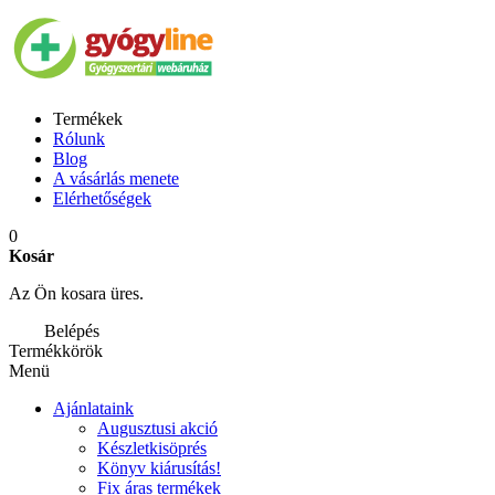
Termékek
Rólunk
Blog
A vásárlás menete
Elérhetőségek
0
Kosár
Az Ön kosara üres.
Belépés
Termékkörök
Menü
Ajánlataink
Augusztusi akció
Készletkisöprés
Könyv kiárusítás!
Fix áras termékek