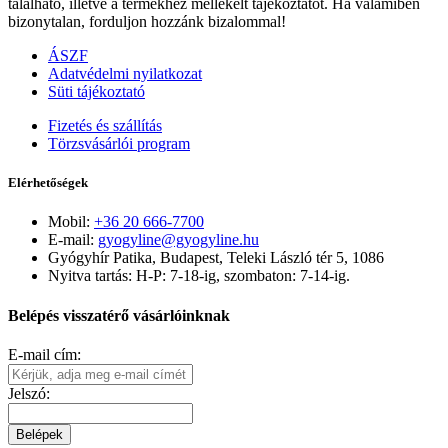
található, illetve a termékhez mellékelt tájékoztatót. Ha valamiben
bizonytalan, forduljon hozzánk bizalommal!
ÁSZF
Adatvédelmi nyilatkozat
Süti tájékoztató
Fizetés és szállítás
Törzsvásárlói program
Elérhetőségek
Mobil:
+36 20 666-7700
E-mail:
gyogyline@gyogyline.hu
Gyógyhír Patika, Budapest, Teleki László tér 5, 1086
Nyitva tartás: H-P: 7-18-ig, szombaton: 7-14-ig.
Belépés visszatérő vásárlóinknak
E-mail cím:
Jelszó:
Belépek