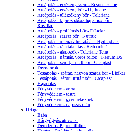
Arcápolás - érzékeny szem - Respectissime
Arcápolás - érzékeny bőr - Hydreane
Arcápolás - túlérzékeny bőr - Toleriane
Arcápolás - kipirosodásra hajlamos bőr -
Rosaliac
Arcápolás - problémás bőr - Effaclar
Arcápolás - száraz bőr - Nutritic
Arcápolás - intenzív hidratálás - Hydraphase
Arcápolás - ránctalanítás - Redermic C
Arcápolás - alapozók - Toleriane Teint
Arcápolás - hámlás, vörös foltok - Kerium DS
Arcápolás - sérült, irritált bőr - Cicaplast
Dezodorok
Testápolás - száraz, nagyon száraz bőr - Lipikar
Testápolás - sérült, irritált bőr - Cicaplast
Hajápolás
Fényvédelem - arcra
Fényvédelem - testre
Fényvédelem - gyermekeknek
Fényvédelem - napozás után
Uriage
Baba
Bőrgyógyászati vonal
Dépiderm - Pigmentfoltok
Hyséac - Problémás, zíros bőr