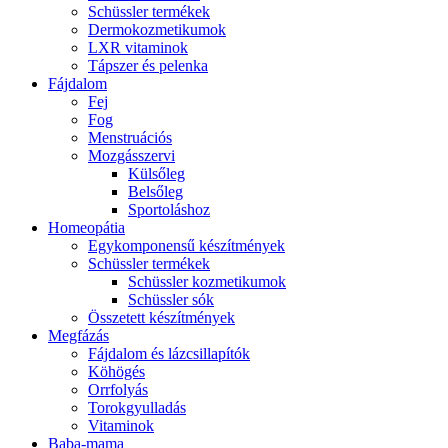
Schüssler termékek
Dermokozmetikumok
LXR vitaminok
Tápszer és pelenka
Fájdalom
Fej
Fog
Menstruációs
Mozgásszervi
Külsőleg
Belsőleg
Sportoláshoz
Homeopátia
Egykomponensű készítmények
Schüssler termékek
Schüssler kozmetikumok
Schüssler sók
Összetett készítmények
Megfázás
Fájdalom és lázcsillapítók
Köhögés
Orrfolyás
Torokgyulladás
Vitaminok
Baba-mama