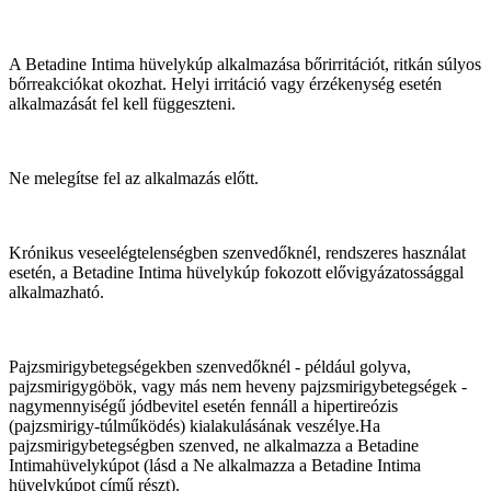
A Betadine Intima hüvelykúp alkalmazása bőrirritációt, ritkán súlyos
bőrreakciókat okozhat. Helyi irritáció vagy érzékenység esetén
alkalmazását fel kell függeszteni.
Ne melegítse fel az alkalmazás előtt.
Krónikus veseelégtelenségben szenvedőknél, rendszeres használat
esetén, a Betadine Intima hüvelykúp fokozott elővigyázatossággal
alkalmazható.
Pajzsmirigybetegségekben szenvedőknél ‑ például golyva,
pajzsmirigygöbök, vagy más nem heveny pajzsmirigybetegségek ‑
nagymennyiségű jódbevitel esetén fennáll a hipertireózis
(pajzsmirigy-túlműködés) kialakulásának veszélye.Ha
pajzsmirigybetegségben szenved, ne alkalmazza a Betadine
Intimahüvelykúpot (lásd a Ne alkalmazza a Betadine Intima
hüvelykúpot című részt).