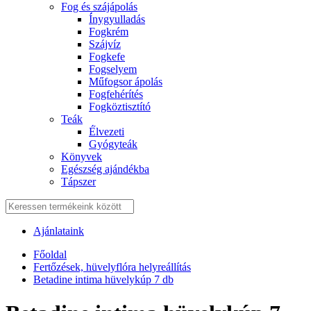
Fog és szájápolás
Í́nygyulladás
Fogkrém
Szájvíz
Fogkefe
Fogselyem
Műfogsor ápolás
Fogfehérítés
Fogköztisztító
Teák
É́lvezeti
Gyógyteák
Könyvek
Egészség ajándékba
Tápszer
Ajánlataink
Főoldal
Fertőzések, hüvelyflóra helyreállítás
Betadine intima hüvelykúp 7 db