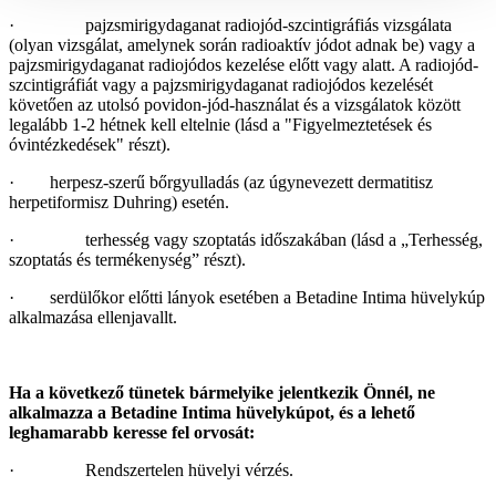
· pajzsmirigydaganat radiojód-szcintigráfiás vizsgálata
(olyan vizsgálat, amelynek során radioaktív jódot adnak be) vagy a
pajzsmirigydaganat radiojódos kezelése előtt vagy alatt. A radiojód-
szcintigráfiát vagy a pajzsmirigydaganat radiojódos kezelését
követően az utolsó povidon-jód-használat és a vizsgálatok között
legalább 1-2 hétnek kell eltelnie (lásd a "Figyelmeztetések és
óvintézkedések" részt).
· herpesz-szerű bőrgyulladás (az úgynevezett dermatitisz
herpetiformisz Duhring) esetén.
· terhesség vagy szoptatás időszakában (lásd a „Terhesség,
szoptatás és termékenység” részt).
· serdülőkor előtti lányok esetében a Betadine Intima hüvelykúp
alkalmazása ellenjavallt.
Ha a következő tünetek bármelyike jelentkezik Önnél, ne
alkalmazza a Betadine Intima hüvelykúpot, és a lehető
leghamarabb keresse fel orvosát:
· Rendszertelen hüvelyi vérzés.