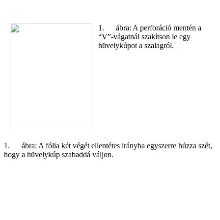
1.
ábra: A perforáció mentén a
“V”-vágatnál szakítson le egy
hüvelykúpot a szalagról.
1. ábra: A fólia két végét ellentétes irányba egyszerre húzza szét,
hogy a hüvelykúp szabaddá váljon.