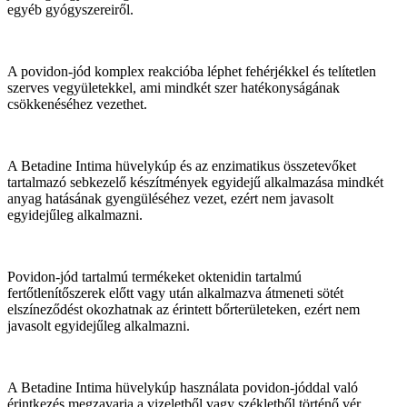
egyéb gyógyszereiről.
A povidon-jód komplex reakcióba léphet fehérjékkel és telítetlen
szerves vegyületekkel, ami mindkét szer hatékonyságának
csökkenéséhez vezethet.
A Betadine Intima hüvelykúp és az enzimatikus összetevőket
tartalmazó sebkezelő készítmények egyidejű alkalmazása mindkét
anyag hatásának gyengüléséhez vezet, ezért nem javasolt
egyidejűleg alkalmazni.
Povidon-jód tartalmú termékeket oktenidin tartalmú
fertőtlenítőszerek előtt vagy után alkalmazva átmeneti sötét
elszíneződést okozhatnak az érintett bőrterületeken, ezért nem
javasolt egyidejűleg alkalmazni.
A Betadine Intima hüvelykúp használata povidon-jóddal való
érintkezés megzavarja a vizeletből vagy székletből történő vér