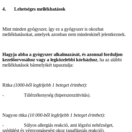
4. Lehetséges mellékhatások
Mint minden gyógyszer, így ez a gyógyszer is okozhat
mellékhatásokat, amelyek azonban nem mindenkinél jelentkeznek.
Hagyja abba a gyógyszer alkalmazását, és azonnal forduljon
kezelőorvosához vagy a legközelebbi kórházhoz
, ha az alábbi
mellékhatások bármelyikét tapasztalja:
Ritka
(1000-ből legfeljebb 1 beteget érinthet):
- Túlérzékenység (hiperszenzitivitás).
Nagyon ritka
(10 000-ből legfeljebb 1 beteget érinthet):
- Súlyos allergiás reakció, ami légzési nehézséget,
szédülést és vérnyomásesést okoz (anafilaxiás reakció).