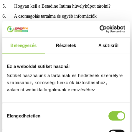
5. Hogyan kell a Betadine Intima hüvelykúpot tárolni?
6. A csomagolás tartalma és egyéb információk
Beleegyezés
Részletek
A sütikről
1. Milyen típusú gyógyszer a Betadine Intima hüvelykúp és
milyen betegségek esetén alkalmazható?
Ez a weboldal sütiket használ
Az elemi jód magas hatásfokú csíraölő szer, ami gyorsan elpusztítja
Sütiket használunk a tartalmak és hirdetések személyre
a baktériumokat, vírusokat és gombákat, valamint némelyik
protozoont (egysejtű élősködő).
szabásához, közösségi funkciók biztosításához,
valamint weboldalforgalmunk elemzéséhez.
Javallatok:
Akut és krónikus hüvelyi fertőzések − vegyes fertőzések,
nem specifikus fertőzések (
Gardnerella vaginalis
okozta bakteriális
Hozzájárulás
vaginózis), gombás fertőzések,
Trichomonas vaginalis
fertőzések
Elengedhetetlen
kiválasztása
esetén.
Antibiotikum- vagy szteroid-terápia után kialakuló hüvelyi