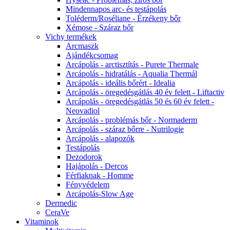
Mindennapos arc- és testápolás
Toléderm/Roséliane - Érzékeny bőr
Xémose - Száraz bőr
Vichy termékek
Arcmaszk
Ajándékcsomag
Arcápolás - arctisztítás - Purete Thermale
Arcápolás - hidratálás - Aqualia Thermál
Arcápolás - ideális bőrért - Idealia
Arcápolás - öregedésgátlás 40 év felett - Liftactiv
Arcápolás - öregedésgátlás 50 és 60 év felett -
Neovadiol
Arcápolás - problémás bőr - Normaderm
Arcápolás - száraz bőrre - Nutrilogie
Arcápolás - alapozók
Testápolás
Dezodorok
Hajápolás - Dercos
Férfiaknak - Homme
Fényvédelem
Arcápolás-Slow Age
Dermedic
CeraVe
Vitaminok