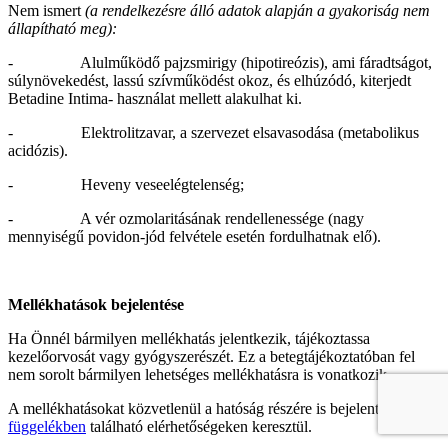
Nem ismert
(a rendelkezésre álló adatok alapján a gyakoriság nem
állapítható meg):
- Alulműködő pajzsmirigy (hipotireózis), ami fáradtságot,
súlynövekedést, lassú szívműködést okoz, és elhúzódó, kiterjedt
Betadine Intima- használat mellett alakulhat ki.
- Elektrolitzavar, a szervezet elsavasodása (metabolikus
acidózis).
- Heveny veseelégtelenség;
- A vér ozmolaritásának rendellenessége (nagy
mennyiségű povidon-jód felvétele esetén fordulhatnak elő).
Mellékhatások bejelentése
Ha Önnél bármilyen mellékhatás jelentkezik, tájékoztassa
kezelőorvosát vagy gyógyszerészét. Ez a betegtájékoztatóban fel
nem sorolt bármilyen lehetséges mellékhatásra is vonatkozik.
A mellékhatásokat közvetlenül a hatóság részére is bejelentheti az
V.
függelékben
található elérhetőségeken keresztül.