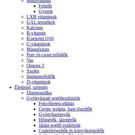
Multivitamin
Felnőtt
Gyerek
LXR vitaminok
GAL termékek
Kalcium
B-vitamin
Koenzim Q10
C-vitaminok
Magnézium
Porc és csont erősítők
Vas
Omega 3
Szelén
Immunerősítők
D-vitaminok
Életmód, szépség
Diagnosztika
Gyógyászati segédeszközök
Fekvőbeteg-ellátás
Gerinc terápia, hasi rögzítők
Gyógyharisnyák
Hőmérők, lázmérők
Járást segítő eszközök
Csuklórögzítők és könyökrögzítők