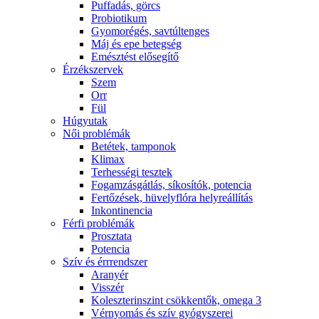
Puffadás, görcs
Probiotikum
Gyomorégés, savtúltenges
Máj és epe betegség
Emésztést elősegítő
Érzékszervek
Szem
Orr
Fül
Húgyutak
Női problémák
Betétek, tamponok
Klimax
Terhességi tesztek
Fogamzásgátlás, síkosítók, potencia
Fertőzések, hüvelyflóra helyreállítás
Inkontinencia
Férfi problémák
Prosztata
Potencia
Szív és érrrendszer
Aranyér
Visszér
Koleszterinszint csökkentők, omega 3
Vérnyomás és szív gyógyszerei