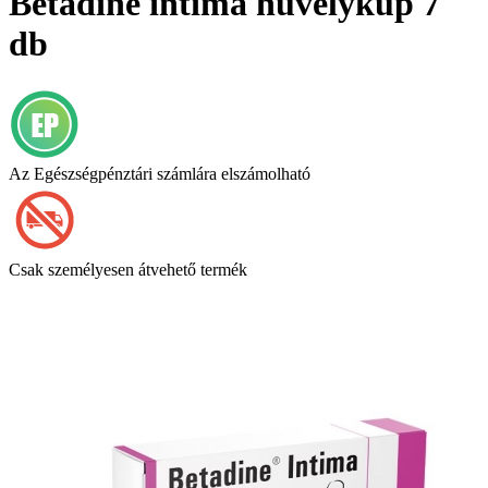
Betadine intima hüvelykúp 7
db
Az Egészségpénztári számlára elszámolható
Csak személyesen átvehető termék