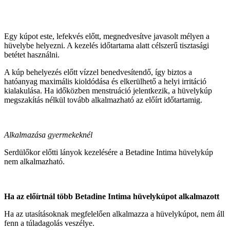
Egy kúpot este, lefekvés előtt, megnedvesítve javasolt mélyen a
hüvelybe helyezni. A kezelés időtartama alatt célszerű tisztasági
betétet használni.
A kúp behelyezés előtt vízzel benedvesítendő, így biztos a
hatóanyag maximális kioldódása és elkerülhető a helyi irritáció
kialakulása. Ha időközben menstruáció jelentkezik, a hüvelykúp
megszakítás nélkül tovább alkalmazható az előírt időtartamig.
Alkalmazása gyermekeknél
Serdülőkor előtti lányok kezelésére a Betadine Intima hüvelykúp
nem alkalmazható.
Ha az előírtnál több Betadine Intima hüvelykúpot alkalmazott
Ha az utasításoknak megfelelően alkalmazza a hüvelykúpot, nem áll
fenn a túladagolás veszélye.