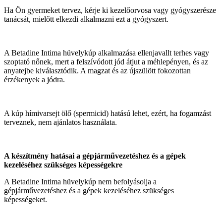
Ha Ön gyermeket tervez, kérje ki kezelőorvosa vagy gyógyszerésze
tanácsát, mielőtt elkezdi alkalmazni ezt a gyógyszert.
A Betadine Intima hüvelykúp alkalmazása ellenjavallt terhes vagy
szoptató nőnek, mert a felszívódott jód átjut a méhlepényen, és az
anyatejbe kiválasztódik. A magzat és az újszülött fokozottan
érzékenyek a jódra.
A kúp hímivarsejt ölő (spermicid) hatású lehet, ezért, ha fogamzást
terveznek, nem ajánlatos használata.
A készítmény hatásai a gépjárművezetéshez és a gépek
kezeléséhez szükséges képességekre
A Betadine Intima hüvelykúp nem befolyásolja a
gépjárművezetéshez és a gépek kezeléséhez szükséges
képességeket.