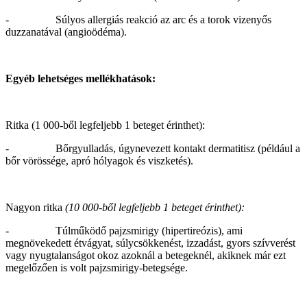
- Súlyos allergiás reakció az arc és a torok vizenyős
duzzanatával (angioödéma).
Egyéb lehetséges mellékhatások:
Ritka (1 000-ből legfeljebb 1 beteget érinthet):
- Bőrgyulladás, úgynevezett kontakt dermatitisz (például a
bőr vörössége, apró hólyagok és viszketés).
Nagyon ritka
(10 000-ből legfeljebb 1 beteget érinthet):
- Túlműködő pajzsmirigy (hipertireózis), ami
megnövekedett étvágyat, súlycsökkenést, izzadást, gyors szívverést
vagy nyugtalanságot okoz azoknál a betegeknél, akiknek már ezt
megelőzően is volt pajzsmirigy-betegsége.