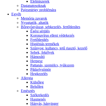
É́lelmiszerek
Daganatosoknak
Pajzsmirigy problémára
Egyéb
Memória zavarok
Nyugtatók, altatók
Bőrgyógyászat, sebkezelés, fertőtlenítes
É́gési sérülés
Koronavírus elleni védekezés
Fertőtlenítés
Higiéniás termékek
Szúnyog, kullancs, tetű riasztó, kezelő
Sebek, fekélyek
Hámosító
Herpesz
Pattanás, szemölcs, tyúkszem
Pikkelysömör
Hegkezelés
Allergia
Külsőleg
Belsőleg
Emésztés
Székrekedés
Hasmenés
Hányás, hányinger