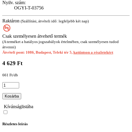
Nyilv. szám:
OGYI-T-03756
Raktáron
(Szállítási, átvételi idő: legfeljebb két nap)
Csak személyesen átvehető termék
(A terméket a hatályos jogszabályok értelmében, csak személyesen tudod
átvenni)
Átvételi pont: 1086, Budapest, Teleki tér 5,
kattintson a részletekért
4 629 Ft
661 Ft/db
Kosárba
Kívánságlistába
Részletes leírás