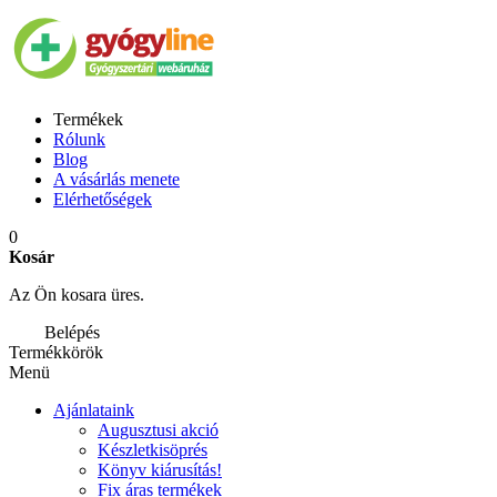
Termékek
Rólunk
Blog
A vásárlás menete
Elérhetőségek
0
Kosár
Az Ön kosara üres.
Belépés
Termékkörök
Menü
Ajánlataink
Augusztusi akció
Készletkisöprés
Könyv kiárusítás!
Fix áras termékek