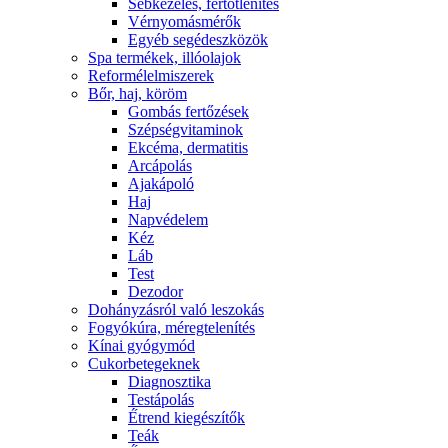
Sebkezelés, fertőtlenítés
Vérnyomásmérők
Egyéb segédeszközök
Spa termékek, illóolajok
Reformélelmiszerek
Bőr, haj, köröm
Gombás fertőzések
Szépségvitaminok
Ekcéma, dermatitis
Arcápolás
Ajakápoló
Haj
Napvédelem
Kéz
Láb
Test
Dezodor
Dohányzásról való leszokás
Fogyókúra, méregtelenítés
Kínai gyógymód
Cukorbetegeknek
Diagnosztika
Testápolás
É́trend kiegészítők
Teák