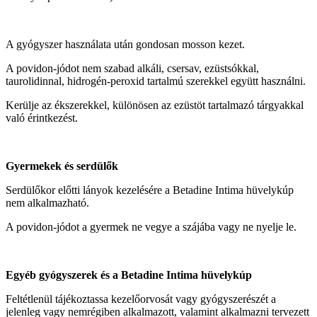
A gyógyszer használata után gondosan mosson kezet.
A povidon-jódot nem szabad alkáli, csersav, ezüstsókkal,
taurolidinnal, hidrogén-peroxid tartalmú szerekkel együtt használni.
Kerülje az ékszerekkel, különösen az ezüstöt tartalmazó tárgyakkal
való érintkezést.
Gyermekek és serdülők
Serdülőkor előtti lányok kezelésére a Betadine Intima hüvelykúp
nem alkalmazható.
A povidon-jódot a gyermek ne vegye a szájába vagy ne nyelje le.
Egyéb gyógyszerek és a Betadine Intima hüvelykúp
Feltétlenül tájékoztassa kezelőorvosát vagy gyógyszerészét a
jelenleg vagy nemrégiben alkalmazott, valamint alkalmazni tervezett