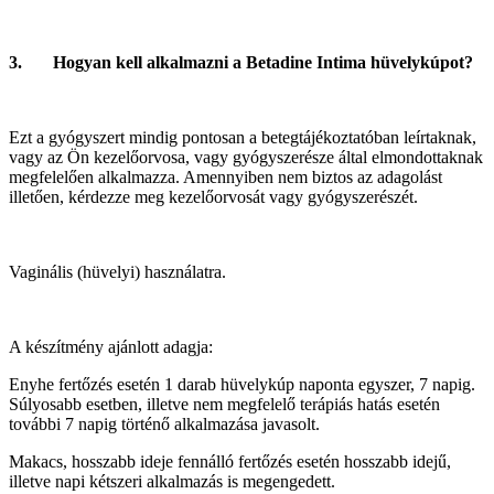
3. Hogyan kell alkalmazni a Betadine Intima hüvelykúpot?
Ezt a gyógyszert mindig pontosan a betegtájékoztatóban leírtaknak,
vagy az Ön kezelőorvosa, vagy gyógyszerésze által elmondottaknak
megfelelően alkalmazza. Amennyiben nem biztos az adagolást
illetően, kérdezze meg kezelőorvosát vagy gyógyszerészét.
Vaginális (hüvelyi) használatra.
A készítmény ajánlott adagja:
Enyhe fertőzés esetén 1 darab hüvelykúp naponta egyszer, 7 napig.
Súlyosabb esetben, illetve nem megfelelő terápiás hatás esetén
további 7 napig történő alkalmazása javasolt.
Makacs, hosszabb ideje fennálló fertőzés esetén hosszabb idejű,
illetve napi kétszeri alkalmazás is megengedett.