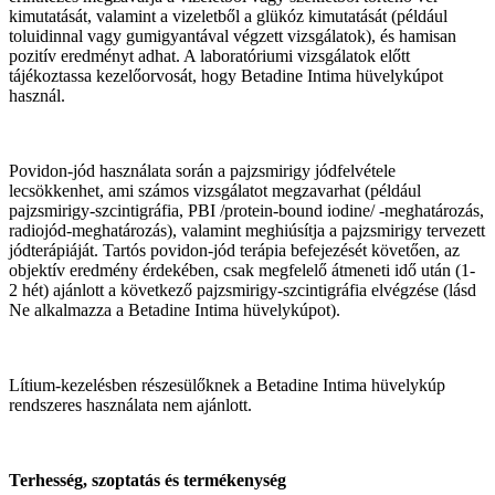
kimutatását, valamint a vizeletből a glükóz kimutatását (például
toluidinnal vagy gumigyantával végzett vizsgálatok), és hamisan
pozitív eredményt adhat. A laboratóriumi vizsgálatok előtt
tájékoztassa kezelőorvosát, hogy Betadine Intima hüvelykúpot
használ.
Povidon-jód használata során a pajzsmirigy jódfelvétele
lecsökkenhet, ami számos vizsgálatot megzavarhat (például
pajzsmirigy-szcintigráfia, PBI /protein-bound iodine/ -meghatározás,
radiojód-meghatározás), valamint meghiúsítja a pajzsmirigy tervezett
jódterápiáját. Tartós povidon-jód terápia befejezését követően, az
objektív eredmény érdekében, csak megfelelő átmeneti idő után (1-
2 hét) ajánlott a következő pajzsmirigy-szcintigráfia elvégzése (lásd
Ne alkalmazza a Betadine Intima hüvelykúpot).
Lítium-kezelésben részesülőknek a Betadine Intima hüvelykúp
rendszeres használata nem ajánlott.
Terhesség, szoptatás és termékenység