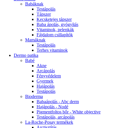
Babáknak
Testápolás
Tápszer
Kecsketejes tápszer
Baba ápolás, gyógyítás
Vitaminok, pelenkák
Fájdalom csillapítók
Mamáknak
Testápolás
Terhes vitaminok
Dermo patika
Babé
Akne
Arcápolás
Fényvédelem
Gyermek
Hajápolás
Testápolás
Bioderma
Babaápolás - Abc derm
Hajápolás - Nodé
Pigmentfoltos bőr - White objective
Testápolás, arcápolás
La-Roche-Posay termékek
Arctisztítás