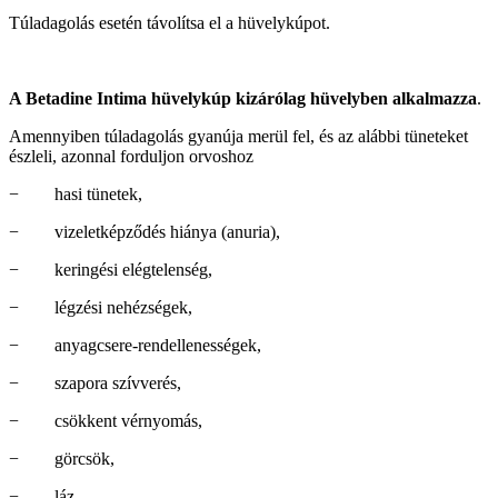
Túladagolás esetén távolítsa el a hüvelykúpot.
A Betadine Intima hüvelykúp kizárólag hüvelyben alkalmazza
.
Amennyiben túladagolás gyanúja merül fel, és az alábbi tüneteket
észleli, azonnal forduljon orvoshoz
− hasi tünetek,
− vizeletképződés hiánya (anuria),
− keringési elégtelenség,
− légzési nehézségek,
− anyagcsere-rendellenességek,
− szapora szívverés,
− csökkent vérnyomás,
− görcsök,
− láz
.