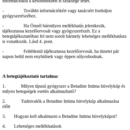
információkra a későbbiekben is szüksége lehet.
- További információkért vagy tanácsért forduljon
gyógyszerészéhez.
- Ha Önnél bármilyen mellékhatás jelentkezik,
tájékoztassa kezelőorvosát vagy gyógyszerészét. Ez a
betegtájékoztatóban fel nem sorolt bármely lehetséges mellékhatásra
is vonatkozik. Lásd 4. pont.
- Feltétlenül tájékoztassa kezelőorvosát, ha tünetei pár
napon belül nem enyhülnek vagy éppen súlyosbodnak.
A betegtájékoztató tartalma:
1. Milyen típusú gyógyszer a Betadine Intima hüvelykúp és
milyen betegségek esetén alkalmazható?
2. Tudnivalók a Betadine Intima hüvelykúp alkalmazása
előtt
3. Hogyan kell alkalmazni a Betadine Intima hüvelykúpot?
4. Lehetséges mellékhatások