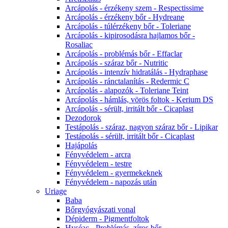
Arcápolás - érzékeny szem - Respectissime
Arcápolás - érzékeny bőr - Hydreane
Arcápolás - túlérzékeny bőr - Toleriane
Arcápolás - kipirosodásra hajlamos bőr -
Rosaliac
Arcápolás - problémás bőr - Effaclar
Arcápolás - száraz bőr - Nutritic
Arcápolás - intenzív hidratálás - Hydraphase
Arcápolás - ránctalanítás - Redermic C
Arcápolás - alapozók - Toleriane Teint
Arcápolás - hámlás, vörös foltok - Kerium DS
Arcápolás - sérült, irritált bőr - Cicaplast
Dezodorok
Testápolás - száraz, nagyon száraz bőr - Lipikar
Testápolás - sérült, irritált bőr - Cicaplast
Hajápolás
Fényvédelem - arcra
Fényvédelem - testre
Fényvédelem - gyermekeknek
Fényvédelem - napozás után
Uriage
Baba
Bőrgyógyászati vonal
Dépiderm - Pigmentfoltok
Hyséac - Problémás, zíros bőr