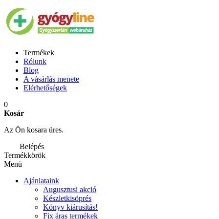
Termékek
Rólunk
Blog
A vásárlás menete
Elérhetőségek
0
Kosár
Az Ön kosara üres.
Belépés
Termékkörök
Menü
Ajánlataink
Augusztusi akció
Készletkisöprés
Könyv kiárusítás!
Fix áras termékek