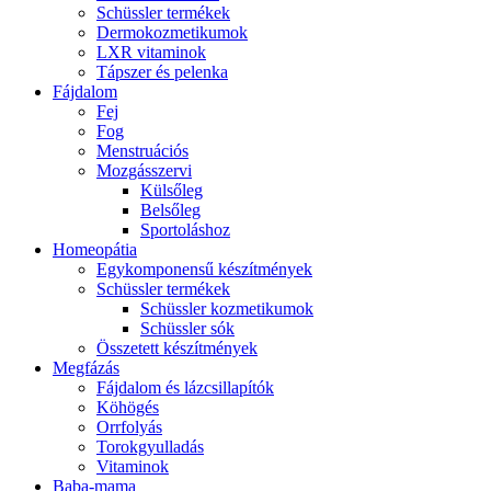
Schüssler termékek
Dermokozmetikumok
LXR vitaminok
Tápszer és pelenka
Fájdalom
Fej
Fog
Menstruációs
Mozgásszervi
Külsőleg
Belsőleg
Sportoláshoz
Homeopátia
Egykomponensű készítmények
Schüssler termékek
Schüssler kozmetikumok
Schüssler sók
Összetett készítmények
Megfázás
Fájdalom és lázcsillapítók
Köhögés
Orrfolyás
Torokgyulladás
Vitaminok
Baba-mama