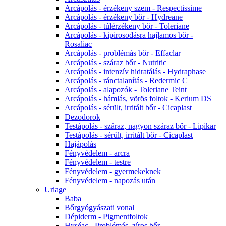
Arcápolás - érzékeny szem - Respectissime
Arcápolás - érzékeny bőr - Hydreane
Arcápolás - túlérzékeny bőr - Toleriane
Arcápolás - kipirosodásra hajlamos bőr -
Rosaliac
Arcápolás - problémás bőr - Effaclar
Arcápolás - száraz bőr - Nutritic
Arcápolás - intenzív hidratálás - Hydraphase
Arcápolás - ránctalanítás - Redermic C
Arcápolás - alapozók - Toleriane Teint
Arcápolás - hámlás, vörös foltok - Kerium DS
Arcápolás - sérült, irritált bőr - Cicaplast
Dezodorok
Testápolás - száraz, nagyon száraz bőr - Lipikar
Testápolás - sérült, irritált bőr - Cicaplast
Hajápolás
Fényvédelem - arcra
Fényvédelem - testre
Fényvédelem - gyermekeknek
Fényvédelem - napozás után
Uriage
Baba
Bőrgyógyászati vonal
Dépiderm - Pigmentfoltok
Hyséac - Problémás, zíros bőr