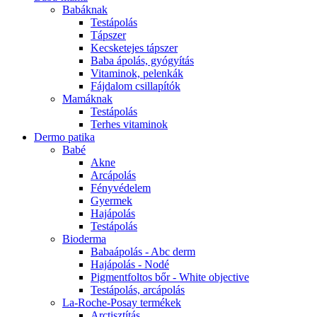
Babáknak
Testápolás
Tápszer
Kecsketejes tápszer
Baba ápolás, gyógyítás
Vitaminok, pelenkák
Fájdalom csillapítók
Mamáknak
Testápolás
Terhes vitaminok
Dermo patika
Babé
Akne
Arcápolás
Fényvédelem
Gyermek
Hajápolás
Testápolás
Bioderma
Babaápolás - Abc derm
Hajápolás - Nodé
Pigmentfoltos bőr - White objective
Testápolás, arcápolás
La-Roche-Posay termékek
Arctisztítás