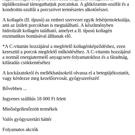
táplálkozással támogathatjuk porcainkat. A glükózamin-szulfát és a
kondroitin-szulfát a porcszövet természetes alkotórészei.
A kollagén (II. típusú) az emberi szervezet egyik fehérjemolekulája,
ami az ízületi porcokban is megtalálható. A készítményben
hidrolizált kollagén található, amelyet a II. típusú kollagén
enzimatikus bontásával állítanak elő.
*A C-vitamin hozzájárul a megfelelő kollagénképződéshez, ezen
keresztül a porcok megfelelő működéséhez. A C-vitamin hozzájárul
a normál energiatermelő anyagcsere-folyamatokhoz és a fáradtság,
kifáradás csökkentéséhez
A kockázatokról és mellékhatásokról olvassa el a betegtájékoztatót,
vagy kérdezze meg kezelőorvosát, gyógyszerészét!
Bővebben ...
Ingyenes szállítás 18 000 Ft felett
Minőségellenőrzött termékek
Valós gyógyszertári háttér
Folyamatos akciók