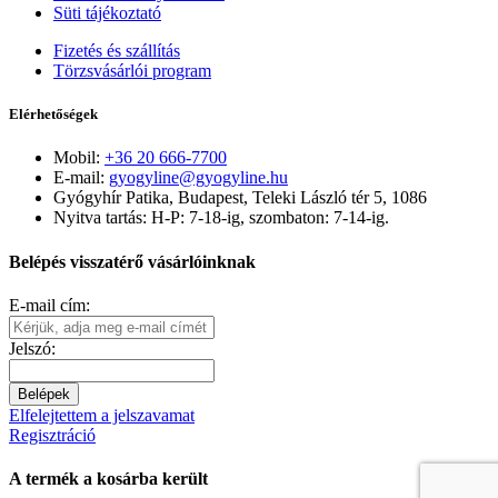
Süti tájékoztató
Fizetés és szállítás
Törzsvásárlói program
Elérhetőségek
Mobil:
+36 20 666-7700
E-mail:
gyogyline@gyogyline.hu
Gyógyhír Patika, Budapest, Teleki László tér 5, 1086
Nyitva tartás: H-P: 7-18-ig, szombaton: 7-14-ig.
Belépés visszatérő vásárlóinknak
E-mail cím:
Jelszó:
Belépek
Elfelejtettem a jelszavamat
Regisztráció
A termék a kosárba került