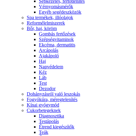
Sebkezelés, fertőtlenítés
Vérnyomásmérők
Egyéb segédeszközök
Spa termékek, illóolajok
Reformélelmiszerek
Bőr, haj, köröm
Gombás fertőzések
Szépségvitaminok
Ekcéma, dermatitis
Arcápolás
Ajakápoló
Haj
Napvédelem
Kéz
Láb
Test
Dezodor
Dohányzásról való leszokás
Fogyókúra, méregtelenítés
Kínai gyógymód
Cukorbetegeknek
Diagnosztika
Testápolás
É́trend kiegészítők
Teák