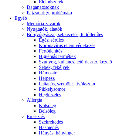
É́lelmiszerek
Daganatosoknak
Pajzsmirigy problémára
Egyéb
Memória zavarok
Nyugtatók, altatók
Bőrgyógyászat, sebkezelés, fertőtlenítes
É́gési sérülés
Koronavírus elleni védekezés
Fertőtlenítés
Higiéniás termékek
Szúnyog, kullancs, tetű riasztó, kezelő
Sebek, fekélyek
Hámosító
Herpesz
Pattanás, szemölcs, tyúkszem
Pikkelysömör
Hegkezelés
Allergia
Külsőleg
Belsőleg
Emésztés
Székrekedés
Hasmenés
Hányás, hányinger