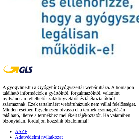
A gyogyline.hu a Gyógyhír Gyógyszertár webáruháza. A honlapon
található információk a gyártóktól, forgalmazóktól, valamint
nyilvánosan fellelhető szakkönyvekből és tájékoztatókból
származnak. Ezek tartalmáért webáruházunk nem vállal felelősséget.
Minden esetben figyelmesen olvassa el a termék csomagolásán
található, illetve a termékhez mellékelt tájékoztatót. Ha valamiben
bizonytalan, forduljon hozzánk bizalommal!
ÁSZF
Adatvédelmi nyilatkozat