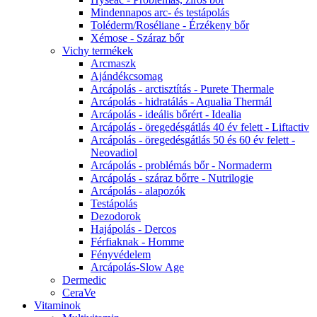
Mindennapos arc- és testápolás
Toléderm/Roséliane - Érzékeny bőr
Xémose - Száraz bőr
Vichy termékek
Arcmaszk
Ajándékcsomag
Arcápolás - arctisztítás - Purete Thermale
Arcápolás - hidratálás - Aqualia Thermál
Arcápolás - ideális bőrért - Idealia
Arcápolás - öregedésgátlás 40 év felett - Liftactiv
Arcápolás - öregedésgátlás 50 és 60 év felett -
Neovadiol
Arcápolás - problémás bőr - Normaderm
Arcápolás - száraz bőrre - Nutrilogie
Arcápolás - alapozók
Testápolás
Dezodorok
Hajápolás - Dercos
Férfiaknak - Homme
Fényvédelem
Arcápolás-Slow Age
Dermedic
CeraVe
Vitaminok