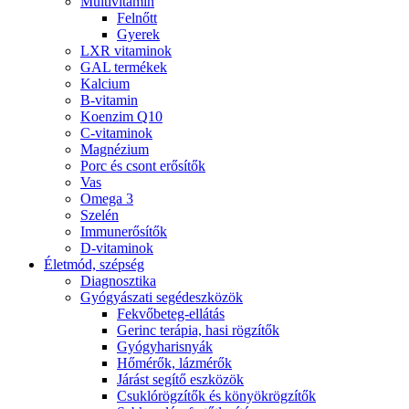
Multivitamin
Felnőtt
Gyerek
LXR vitaminok
GAL termékek
Kalcium
B-vitamin
Koenzim Q10
C-vitaminok
Magnézium
Porc és csont erősítők
Vas
Omega 3
Szelén
Immunerősítők
D-vitaminok
Életmód, szépség
Diagnosztika
Gyógyászati segédeszközök
Fekvőbeteg-ellátás
Gerinc terápia, hasi rögzítők
Gyógyharisnyák
Hőmérők, lázmérők
Járást segítő eszközök
Csuklórögzítők és könyökrögzítők