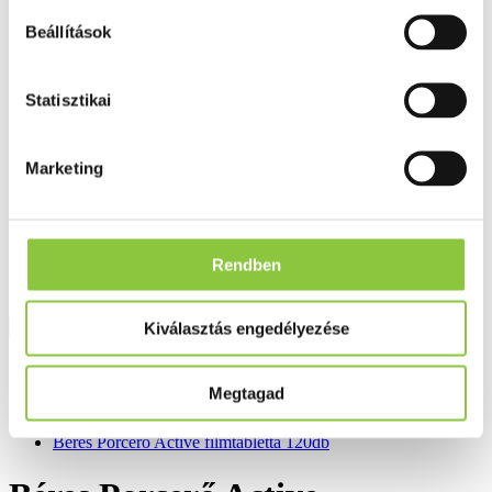
Fog és szájápolás
Í́nygyulladás
Beállítások
Fogkrém
Szájvíz
Fogkefe
Statisztikai
Fogselyem
Műfogsor ápolás
Fogfehérítés
Marketing
Fogköztisztító
Teák
É́lvezeti
Gyógyteák
Könyvek
Rendben
Egészség ajándékba
Tápszer
Kiválasztás engedélyezése
Ajánlataink
Megtagad
Főoldal
Porc és csont erősítők
Béres Porcerő Active filmtabletta 120db