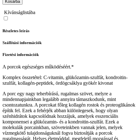
Kosárba
Kívánságlistába
Részletes leírás
Szállítási információk
Fizetési információk
A porcok egészséges működéséért.*
Komplex összetétel: C-vitamin, glükózamin-szulfát, kondroitin-
szulfát, kollagén-peptidek, ördögcsáklya gyökér kivonat
A porc egy nagy teherbírású, rugalmas szövet, melyre a
mindennapjainkban legalább annyira támaszkodunk, mint
csontozatunkra. A porcokat főleg kollagén rostok és proteoglikánok
építik fel. Ezek a fehérjék abban különlegesek, hogy olyan
szénhidrátok kapcsolódnak hozzájuk, amelyek esszenciális
komponensei a glükózamin- és a kondroitin-szulfát. Ezek a
molekulák porcainkban, szöveteinkben vannak jelen, melyek
vízmegkötő tulajdonságuknál fogva biztosítják a porcok
rugalmasságát. Helyes életmóddal, megfelelő mozgással és