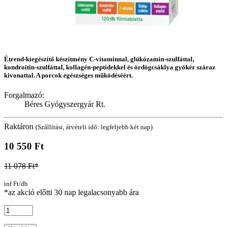
Étrend-kiegészítő készítmény C-vitaminnal, glükózamin-szulfáttal,
kondroitin-szulfáttal, kollagén-peptidekkel és ördögcsáklya gyökér száraz
kivonattal. A porcok egészséges működéséért.
Forgalmazó:
Béres Gyógyszergyár Rt.
Raktáron
(Szállítási, átvételi idő: legfeljebb két nap)
10 550 Ft
11 078 Ft*
inf Ft/db
*az akció előtti 30 nap legalacsonyabb ára