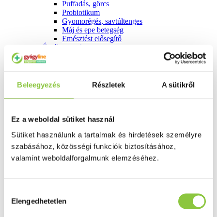
Puffadás, görcs
Probiotikum
Gyomorégés, savtúltenges
Máj és epe betegség
Emésztést elősegítő
Érzékszervek
Szem
Orr
Fül
Húgyutak
Beleegyezés
Részletek
A sütikről
Női problémák
Betétek, tamponok
Klimax
Terhességi tesztek
Ez a weboldal sütiket használ
Fogamzásgátlás, síkosítók, potencia
Sütiket használunk a tartalmak és hirdetések személyre
Fertőzések, hüvelyflóra helyreállítás
Inkontinencia
szabásához, közösségi funkciók biztosításához,
Férfi problémák
valamint weboldalforgalmunk elemzéséhez.
Prosztata
Potencia
Szív és érrrendszer
Aranyér
Hozzájárulás
Visszér
Elengedhetetlen
kiválasztása
Koleszterinszint csökkentők, omega 3
Vérnyomás és szív gyógyszerei