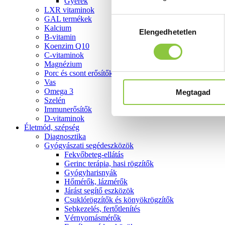
Gyerek
LXR vitaminok
GAL termékek
Hozzájárulás
Kalcium
Elengedhetetlen
kiválasztása
B-vitamin
Koenzim Q10
C-vitaminok
Magnézium
Porc és csont erősítők
Vas
Omega 3
Megtagad
Szelén
Immunerősítők
D-vitaminok
Életmód, szépség
Diagnosztika
Gyógyászati segédeszközök
Fekvőbeteg-ellátás
Gerinc terápia, hasi rögzítők
Gyógyharisnyák
Hőmérők, lázmérők
Járást segítő eszközök
Csuklórögzítők és könyökrögzítők
Sebkezelés, fertőtlenítés
Vérnyomásmérők