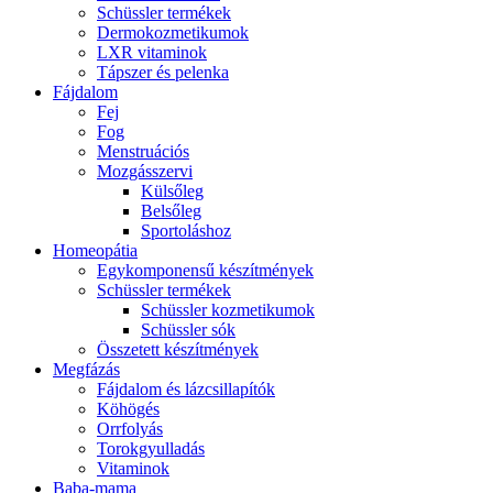
Schüssler termékek
Dermokozmetikumok
LXR vitaminok
Tápszer és pelenka
Fájdalom
Fej
Fog
Menstruációs
Mozgásszervi
Külsőleg
Belsőleg
Sportoláshoz
Homeopátia
Egykomponensű készítmények
Schüssler termékek
Schüssler kozmetikumok
Schüssler sók
Összetett készítmények
Megfázás
Fájdalom és lázcsillapítók
Köhögés
Orrfolyás
Torokgyulladás
Vitaminok
Baba-mama