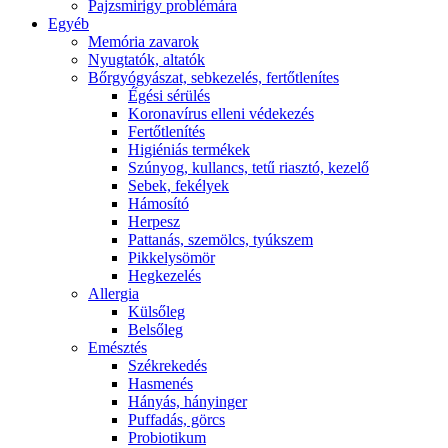
Pajzsmirigy problémára
Egyéb
Memória zavarok
Nyugtatók, altatók
Bőrgyógyászat, sebkezelés, fertőtlenítes
É́gési sérülés
Koronavírus elleni védekezés
Fertőtlenítés
Higiéniás termékek
Szúnyog, kullancs, tetű riasztó, kezelő
Sebek, fekélyek
Hámosító
Herpesz
Pattanás, szemölcs, tyúkszem
Pikkelysömör
Hegkezelés
Allergia
Külsőleg
Belsőleg
Emésztés
Székrekedés
Hasmenés
Hányás, hányinger
Puffadás, görcs
Probiotikum