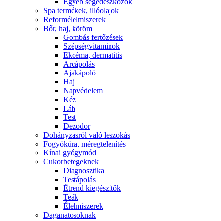
Egyéb segédeszközök
Spa termékek, illóolajok
Reformélelmiszerek
Bőr, haj, köröm
Gombás fertőzések
Szépségvitaminok
Ekcéma, dermatitis
Arcápolás
Ajakápoló
Haj
Napvédelem
Kéz
Láb
Test
Dezodor
Dohányzásról való leszokás
Fogyókúra, méregtelenítés
Kínai gyógymód
Cukorbetegeknek
Diagnosztika
Testápolás
É́trend kiegészítők
Teák
É́lelmiszerek
Daganatosoknak