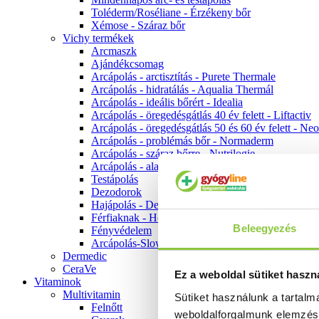
Toléderm/Roséliane - Érzékeny bőr
Xémose - Száraz bőr
Vichy termékek
Arcmaszk
Ajándékcsomag
Arcápolás - arctisztítás - Purete Thermale
Arcápolás - hidratálás - Aqualia Thermál
Arcápolás - ideális bőrért - Idealia
Arcápolás - öregedésgátlás 40 év felett - Liftactiv
Arcápolás - öregedésgátlás 50 és 60 év felett - Ne
Arcápolás - problémás bőr - Normaderm
Arcápolás - száraz bőrre - Nutrilogie
Arcápolás - alapozók
Testápolás
Dezodorok
Hajápolás - Dercos
Férfiaknak - Homme
Beleegyezés
Fényvédelem
Arcápolás-Slow Age
Dermedic
CeraVe
Ez a weboldal sütiket haszn
Vitaminok
Multivitamin
Sütiket használunk a tartal
Felnőtt
weboldalforgalmunk elemzé