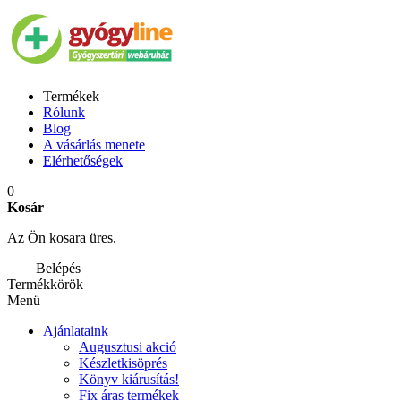
Termékek
Rólunk
Blog
A vásárlás menete
Elérhetőségek
0
Kosár
Az Ön kosara üres.
Belépés
Termékkörök
Menü
Ajánlataink
Augusztusi akció
Készletkisöprés
Könyv kiárusítás!
Fix áras termékek