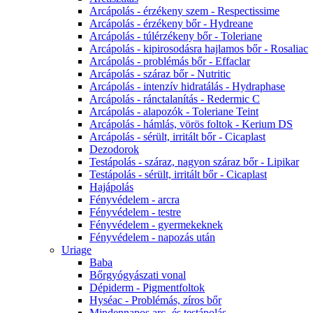
Arcápolás - érzékeny szem - Respectissime
Arcápolás - érzékeny bőr - Hydreane
Arcápolás - túlérzékeny bőr - Toleriane
Arcápolás - kipirosodásra hajlamos bőr - Rosaliac
Arcápolás - problémás bőr - Effaclar
Arcápolás - száraz bőr - Nutritic
Arcápolás - intenzív hidratálás - Hydraphase
Arcápolás - ránctalanítás - Redermic C
Arcápolás - alapozók - Toleriane Teint
Arcápolás - hámlás, vörös foltok - Kerium DS
Arcápolás - sérült, irritált bőr - Cicaplast
Dezodorok
Testápolás - száraz, nagyon száraz bőr - Lipikar
Testápolás - sérült, irritált bőr - Cicaplast
Hajápolás
Fényvédelem - arcra
Fényvédelem - testre
Fényvédelem - gyermekeknek
Fényvédelem - napozás után
Uriage
Baba
Bőrgyógyászati vonal
Dépiderm - Pigmentfoltok
Hyséac - Problémás, zíros bőr
Mindennapos arc- és testápolás