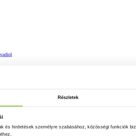
ovadiol
Részletek
ál
mak és hirdetések személyre szabásához, közösségi funkciók biz
séhez.