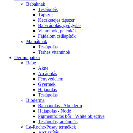
Babáknak
Testápolás
Tápszer
Kecsketejes tápszer
Baba ápolás, gyógyítás
Vitaminok, pelenkák
Fájdalom csillapítók
Mamáknak
Testápolás
Terhes vitaminok
Dermo patika
Babé
Akne
Arcápolás
Fényvédelem
Gyermek
Hajápolás
Testápolás
Bioderma
Babaápolás - Abc derm
Hajápolás - Nodé
Pigmentfoltos bőr - White objective
Testápolás, arcápolás
La-Roche-Posay termékek
Arctisztítás