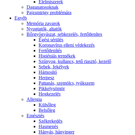
É́lelmiszerek
Daganatosoknak
Pajzsmirigy problémára
Egyéb
Memória zavarok
Nyugtatók, altatók
Bőrgyógyászat, sebkezelés, fertőtlenítes
É́gési sérülés
Koronavírus elleni védekezés
Fertőtlenítés
Higiéniás termékek
Szúnyog, kullancs, tetű riasztó, kezelő
Sebek, fekélyek
Hámosító
Herpesz
Pattanás, szemölcs, tyúkszem
Pikkelysömör
Hegkezelés
Allergia
Külsőleg
Belsőleg
Emésztés
Székrekedés
Hasmenés
Hányás, hányinger