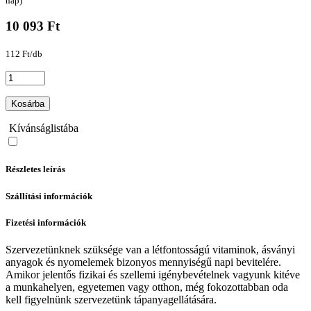
nap)
10 093 Ft
112 Ft/db
Kosárba
Kívánságlistába
Részletes leírás
Szállítási információk
Fizetési információk
Szervezetünknek szüksége van a létfontosságú vitaminok, ásványi
anyagok és nyomelemek bizonyos mennyiségű napi bevitelére.
Amikor jelentős fizikai és szellemi igénybevételnek vagyunk kitéve
a munkahelyen, egyetemen vagy otthon, még fokozottabban oda
kell figyelnünk szervezetünk tápanyagellátására.