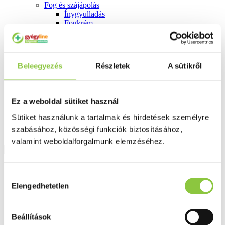
Fog és szájápolás
Í́nygyulladás
Fogkrém
Szájvíz
Fogkefe
Fogselyem
Műfogsor ápolás
Beleegyezés
Részletek
A sütikről
Fogfehérítés
Fogköztisztító
Teák
É́lvezeti
Ez a weboldal sütiket használ
Gyógyteák
Könyvek
Sütiket használunk a tartalmak és hirdetések személyre
Egészség ajándékba
szabásához, közösségi funkciók biztosításához,
Tápszer
valamint weboldalforgalmunk elemzéséhez.
Ajánlataink
Hozzájárulás
Főoldal
Elengedhetetlen
kiválasztása
Multivitamin
Béres Actival Energia ginzenggel és guaranával filmtabletta,
90 db
Beállítások