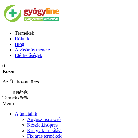
Termékek
Rólunk
Blog
A vásárlás menete
Elérhetőségek
0
Kosár
Az Ön kosara üres.
Belépés
Termékkörök
Menü
Ajánlataink
Augusztusi akció
Készletkisöprés
Könyv kiárusítás!
Fix áras termékek