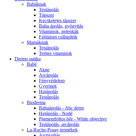
Babáknak
Testápolás
Tápszer
Kecsketejes tápszer
Baba ápolás, gyógyítás
Vitaminok, pelenkák
Fájdalom csillapítók
Mamáknak
Testápolás
Terhes vitaminok
Dermo patika
Babé
Akne
Arcápolás
Fényvédelem
Gyermek
Hajápolás
Testápolás
Bioderma
Babaápolás - Abc derm
Hajápolás - Nodé
Pigmentfoltos bőr - White objective
Testápolás, arcápolás
La-Roche-Posay termékek
Arctisztítás