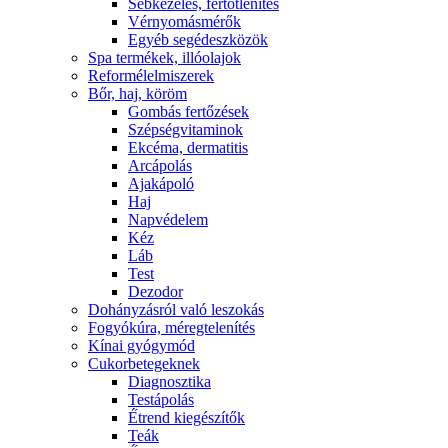
Sebkezelés, fertőtlenítés
Vérnyomásmérők
Egyéb segédeszközök
Spa termékek, illóolajok
Reformélelmiszerek
Bőr, haj, köröm
Gombás fertőzések
Szépségvitaminok
Ekcéma, dermatitis
Arcápolás
Ajakápoló
Haj
Napvédelem
Kéz
Láb
Test
Dezodor
Dohányzásról való leszokás
Fogyókúra, méregtelenítés
Kínai gyógymód
Cukorbetegeknek
Diagnosztika
Testápolás
É́trend kiegészítők
Teák