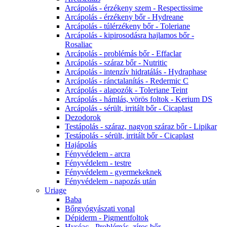
Arcápolás - érzékeny szem - Respectissime
Arcápolás - érzékeny bőr - Hydreane
Arcápolás - túlérzékeny bőr - Toleriane
Arcápolás - kipirosodásra hajlamos bőr -
Rosaliac
Arcápolás - problémás bőr - Effaclar
Arcápolás - száraz bőr - Nutritic
Arcápolás - intenzív hidratálás - Hydraphase
Arcápolás - ránctalanítás - Redermic C
Arcápolás - alapozók - Toleriane Teint
Arcápolás - hámlás, vörös foltok - Kerium DS
Arcápolás - sérült, irritált bőr - Cicaplast
Dezodorok
Testápolás - száraz, nagyon száraz bőr - Lipikar
Testápolás - sérült, irritált bőr - Cicaplast
Hajápolás
Fényvédelem - arcra
Fényvédelem - testre
Fényvédelem - gyermekeknek
Fényvédelem - napozás után
Uriage
Baba
Bőrgyógyászati vonal
Dépiderm - Pigmentfoltok
Hyséac - Problémás, zíros bőr