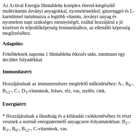
Az Actival Energia filmtabletta komplex étrend-kiegészítő
multivitamin ásványi anyagokkal, nyomelemekkel, ginzenggel és L-
karnitinnel tartalmazza a legtöbb vitamin, ásványi anyag és
nyomelem napi szükséges mennyiségét, ezáltal hozzájárul a jó
közérzet és teljesítőképesség fenntartásához, az ellenálló képesség
megőrzéséhez.
Adagolás:
Felnőtteknek naponta 1 filmtabletta étkezés után, minimum egy
deciliter folyadékkal.
Immunitásért:
Hozzájárulnak az immunrendszer megfelelő működéséhez: A-, B
-,
6
B
-, C-, D
-vitaminok, folsav, réz, vas, szelén, cink.
12
3
Energiáért:
* Hozzájárulnak a fáradtság és a kifáradás csökkentéséhez és részt
vesznek a normál energiatermelő anyagcsere-folyamatokban: B
-,
2
B
-, B
-, B
-, C-vitaminok, vas.
3
6
12