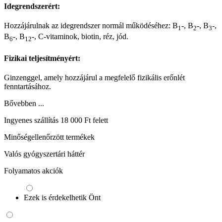
Idegrendszerért:
Hozzájárulnak az idegrendszer normál működéséhez: B
-, B
-, B
-,
1
2
3
B
-, B
-, C-vitaminok, biotin, réz, jód.
6
12
Fizikai teljesítményért:
Ginzenggel, amely hozzájárul a megfelelő fizikális erőnlét
fenntartásához.
Bővebben ...
Ingyenes szállítás 18 000 Ft felett
Minőségellenőrzött termékek
Valós gyógyszertári háttér
Folyamatos akciók
Ezek is érdekelhetik Önt