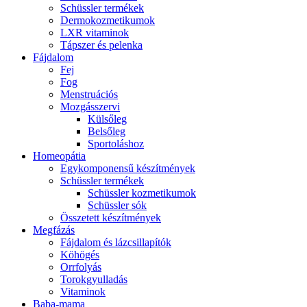
Schüssler termékek
Dermokozmetikumok
LXR vitaminok
Tápszer és pelenka
Fájdalom
Fej
Fog
Menstruációs
Mozgásszervi
Külsőleg
Belsőleg
Sportoláshoz
Homeopátia
Egykomponensű készítmények
Schüssler termékek
Schüssler kozmetikumok
Schüssler sók
Összetett készítmények
Megfázás
Fájdalom és lázcsillapítók
Köhögés
Orrfolyás
Torokgyulladás
Vitaminok
Baba-mama