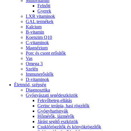
Multivitamin
Felnőtt
Gyerek
LXR vitaminok
GAL termékek
Kalcium
B-vitamin
Koenzim Q10
C-vitaminok
Magnézium
Porc és csont erősítők
Vas
Omega 3
Szelén
Immunerősítők
D-vitaminok
Életmód, szépség
Diagnosztika
Gyógyászati segédeszközök
Fekvőbeteg-ellátás
Gerinc terápia, hasi rögzítők
Gyógyharisnyák
Hőmérők, lázmérők
Járást segítő eszközök
Csuklórögzítők és könyökrögzítők