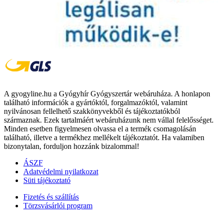
A gyogyline.hu a Gyógyhír Gyógyszertár webáruháza. A honlapon
található információk a gyártóktól, forgalmazóktól, valamint
nyilvánosan fellelhető szakkönyvekből és tájékoztatókból
származnak. Ezek tartalmáért webáruházunk nem vállal felelősséget.
Minden esetben figyelmesen olvassa el a termék csomagolásán
található, illetve a termékhez mellékelt tájékoztatót. Ha valamiben
bizonytalan, forduljon hozzánk bizalommal!
ÁSZF
Adatvédelmi nyilatkozat
Süti tájékoztató
Fizetés és szállítás
Törzsvásárlói program