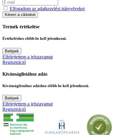
Elfogadom az adatkezelési irányelveket
Kérem a cikkeket
Termék értékelése
Értékeléshez előbb be kell jelentkezni.
Belépek
Elfelejtettem a jelszavamat
Regisztráció
Kívánságlistához adás
Kívánságlistához adáshoz előbb be kell jelentkezni.
Belépek
Elfelejtettem a jelszavamat
Regisztráció