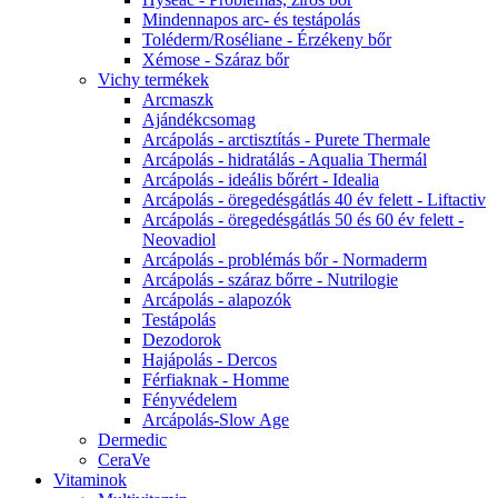
Mindennapos arc- és testápolás
Toléderm/Roséliane - Érzékeny bőr
Xémose - Száraz bőr
Vichy termékek
Arcmaszk
Ajándékcsomag
Arcápolás - arctisztítás - Purete Thermale
Arcápolás - hidratálás - Aqualia Thermál
Arcápolás - ideális bőrért - Idealia
Arcápolás - öregedésgátlás 40 év felett - Liftactiv
Arcápolás - öregedésgátlás 50 és 60 év felett -
Neovadiol
Arcápolás - problémás bőr - Normaderm
Arcápolás - száraz bőrre - Nutrilogie
Arcápolás - alapozók
Testápolás
Dezodorok
Hajápolás - Dercos
Férfiaknak - Homme
Fényvédelem
Arcápolás-Slow Age
Dermedic
CeraVe
Vitaminok