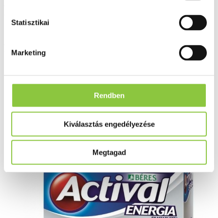
Béres Actival Energia
Statisztikai
ginzenggel és guaranával
filmtabletta, 90 db
Marketing
Rendben
Kiválasztás engedélyezése
Megtagad