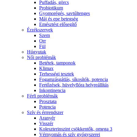
Puffadás, görcs
Probiotikum
Gyomorégés, savtúltenges
Máj és epe betegség
Emésztést elősegítő
Érzékszervek
Szem
Orr
Fül
Húgyutak
Női problémák
Betétek, tamponok
Klimax
Terhességi tesztek
Fogamzásgátlás, síkosítók, potencia
Fertőzések, hüvelyflóra helyreállítás
Inkontinencia
Férfi problémák
Prosztata
Potencia
Szív és érrrendszer
Aranyér
Visszér
Koleszterinszint csökkentők, omega 3
Vérnyomás és szív gyógyszerei