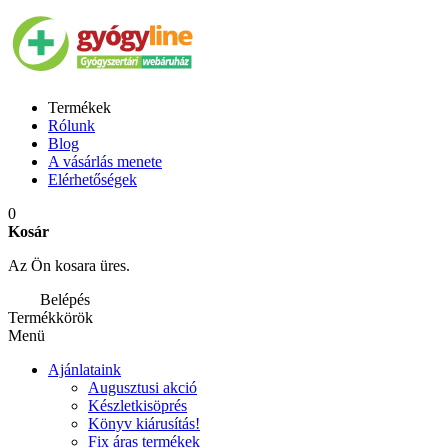
Termékek
Rólunk
Blog
A vásárlás menete
Elérhetőségek
0
Kosár
Az Ön kosara üres.
Belépés
Termékkörök
Menü
Ajánlataink
Augusztusi akció
Készletkisöprés
Könyv kiárusítás!
Fix áras termékek