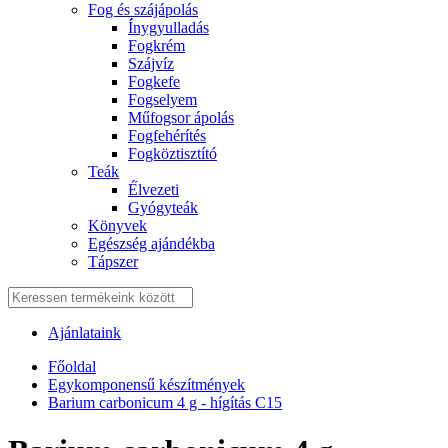
Fog és szájápolás
Í́nygyulladás
Fogkrém
Szájvíz
Fogkefe
Fogselyem
Műfogsor ápolás
Fogfehérítés
Fogköztisztító
Teák
É́lvezeti
Gyógyteák
Könyvek
Egészség ajándékba
Tápszer
Ajánlataink
Főoldal
Egykomponensű készítmények
Barium carbonicum 4 g - hígítás C15