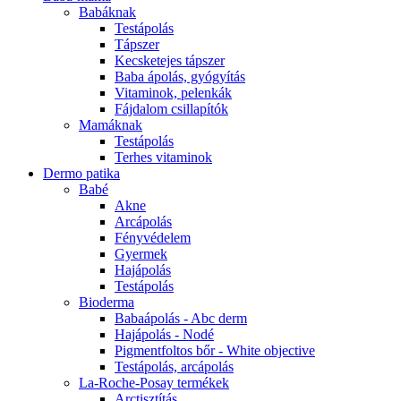
Babáknak
Testápolás
Tápszer
Kecsketejes tápszer
Baba ápolás, gyógyítás
Vitaminok, pelenkák
Fájdalom csillapítók
Mamáknak
Testápolás
Terhes vitaminok
Dermo patika
Babé
Akne
Arcápolás
Fényvédelem
Gyermek
Hajápolás
Testápolás
Bioderma
Babaápolás - Abc derm
Hajápolás - Nodé
Pigmentfoltos bőr - White objective
Testápolás, arcápolás
La-Roche-Posay termékek
Arctisztítás