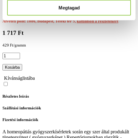
Csak személyesen átvehető termék
Megtagad
(A terméket a hatályos jogszabályok értelmében, csak személyesen tudod
átvenni)
Átvételi pont: 1086, Budapest, Teleki tér 5,
kattintson a részletekért
1 717 Ft
429 Ft/gramm
Kosárba
Kívánságlistába
Részletes leírás
Szállítási információk
Fizetési információk
A homeopátiás gyógyszerkísérletek során egy szer által produkált
tünetegyütest ( gyógyszerképet ) Repertóriumokban rögzítik -