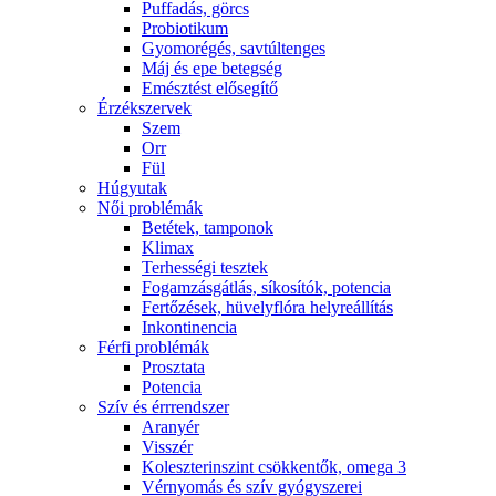
Puffadás, görcs
Probiotikum
Gyomorégés, savtúltenges
Máj és epe betegség
Emésztést elősegítő
Érzékszervek
Szem
Orr
Fül
Húgyutak
Női problémák
Betétek, tamponok
Klimax
Terhességi tesztek
Fogamzásgátlás, síkosítók, potencia
Fertőzések, hüvelyflóra helyreállítás
Inkontinencia
Férfi problémák
Prosztata
Potencia
Szív és érrrendszer
Aranyér
Visszér
Koleszterinszint csökkentők, omega 3
Vérnyomás és szív gyógyszerei