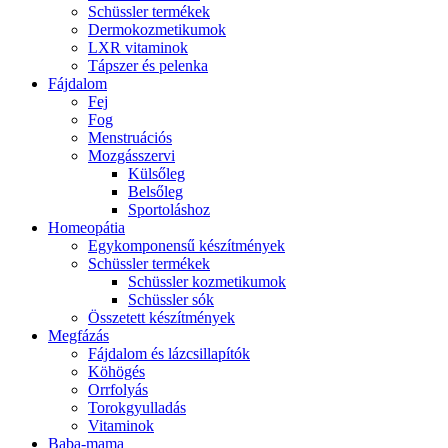
Schüssler termékek
Dermokozmetikumok
LXR vitaminok
Tápszer és pelenka
Fájdalom
Fej
Fog
Menstruációs
Mozgásszervi
Külsőleg
Belsőleg
Sportoláshoz
Homeopátia
Egykomponensű készítmények
Schüssler termékek
Schüssler kozmetikumok
Schüssler sók
Összetett készítmények
Megfázás
Fájdalom és lázcsillapítók
Köhögés
Orrfolyás
Torokgyulladás
Vitaminok
Baba-mama