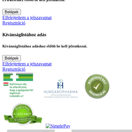
Belépek
Elfelejtettem a jelszavamat
Regisztráció
Kívánságlistához adás
Kívánságlistához adáshoz előbb be kell jelentkezni.
Belépek
Elfelejtettem a jelszavamat
Regisztráció