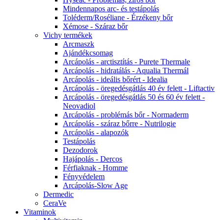
Mindennapos arc- és testápolás
Toléderm/Roséliane - Érzékeny bőr
Xémose - Száraz bőr
Vichy termékek
Arcmaszk
Ajándékcsomag
Arcápolás - arctisztítás - Purete Thermale
Arcápolás - hidratálás - Aqualia Thermál
Arcápolás - ideális bőrért - Idealia
Arcápolás - öregedésgátlás 40 év felett - Liftactiv
Arcápolás - öregedésgátlás 50 és 60 év felett -
Neovadiol
Arcápolás - problémás bőr - Normaderm
Arcápolás - száraz bőrre - Nutrilogie
Arcápolás - alapozók
Testápolás
Dezodorok
Hajápolás - Dercos
Férfiaknak - Homme
Fényvédelem
Arcápolás-Slow Age
Dermedic
CeraVe
Vitaminok