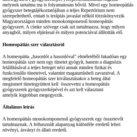
melynek tartalma ma is folyamatosan bővül. Mivel egy homeopátiás
gyógyszer betegtájékoztatójában a teljes Repertórium nem
szerepeltethető, emiatt is terápiás javaslat nélkül törzskönyvezik
Magyarországon minden monokomponensű homeopátiás
gyógyszert. A címke szövege csak azt tartalmazza, hogy milyen
anyagból, milyen eljárással és milyen potenciával állították elő.
Homeopátiás szer választásról
A homeopátia „hasonlót a hasonlóval" elméletéből fakadóan egy
homeopátiás szer nem egy tünetet gyógyít, hanem a diagnózis
felállításával a teljes beteget nézi annak minden fizikai és
funkcionális tüneteivel, valamint magatartásbeli zavaraival. A
megfelelő homeopátiás szer kiválasztásakor a beteg által
megismert tünetegyüttest kell összevetni a homeopátiás
gyógyszerek gyógyszerképével és azt kell választani
amelyik legjobban megegyezik.
Általános leírás
A homeopátiás monokomponensű gyógyszerek egy összetevőt
tartalmaznak. A felhasznált alapanyag különféle eredetű lehet:
növényi, ásványi és állati eredetű.