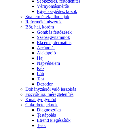
Sebkezelés, fertőtlenítés
Vérnyomásmérők
Egyéb segédeszközök
Spa termékek, illóolajok
Reformélelmiszerek
Bőr, haj, köröm
Gombás fertőzések
Szépségvitaminok
Ekcéma, dermatitis
Arcápolás
Ajakápoló
Haj
Napvédelem
Kéz
Láb
Test
Dezodor
Dohányzásról való leszokás
Fogyókúra, méregtelenítés
Kínai gyógymód
Cukorbetegeknek
Diagnosztika
Testápolás
É́trend kiegészítők
Teák