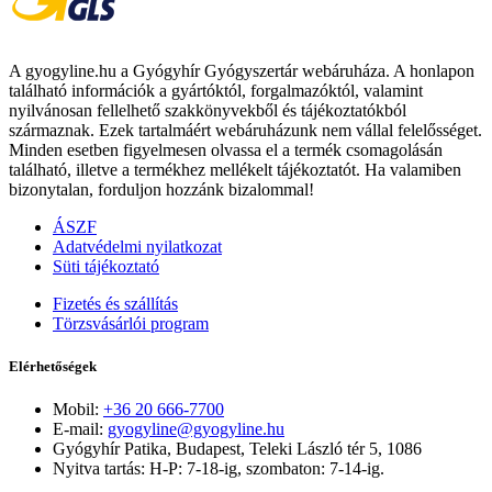
A gyogyline.hu a Gyógyhír Gyógyszertár webáruháza. A honlapon
található információk a gyártóktól, forgalmazóktól, valamint
nyilvánosan fellelhető szakkönyvekből és tájékoztatókból
származnak. Ezek tartalmáért webáruházunk nem vállal felelősséget.
Minden esetben figyelmesen olvassa el a termék csomagolásán
található, illetve a termékhez mellékelt tájékoztatót. Ha valamiben
bizonytalan, forduljon hozzánk bizalommal!
ÁSZF
Adatvédelmi nyilatkozat
Süti tájékoztató
Fizetés és szállítás
Törzsvásárlói program
Elérhetőségek
Mobil:
+36 20 666-7700
E-mail:
gyogyline@gyogyline.hu
Gyógyhír Patika, Budapest, Teleki László tér 5, 1086
Nyitva tartás: H-P: 7-18-ig, szombaton: 7-14-ig.