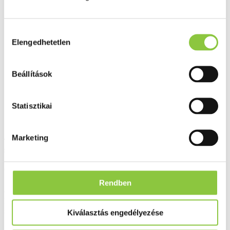
Hozzájárulás
Elengedhetetlen
kiválasztása
Beállítások
Statisztikai
Marketing
Terápiás javaslat nélkül engedélyezett homeopátiás monokomponensű
gyógyszer.
Gyártó:
Boiron
Rendben
Rendelhető
(Szállítási, átvételi idő: legfeljebb 3
Hasonló termékeket keresek
nap)
Kiválasztás engedélyezése