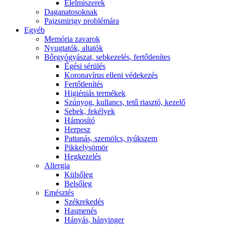
É́lelmiszerek
Daganatosoknak
Pajzsmirigy problémára
Egyéb
Memória zavarok
Nyugtatók, altatók
Bőrgyógyászat, sebkezelés, fertőtlenítes
É́gési sérülés
Koronavírus elleni védekezés
Fertőtlenítés
Higiéniás termékek
Szúnyog, kullancs, tetű riasztó, kezelő
Sebek, fekélyek
Hámosító
Herpesz
Pattanás, szemölcs, tyúkszem
Pikkelysömör
Hegkezelés
Allergia
Külsőleg
Belsőleg
Emésztés
Székrekedés
Hasmenés
Hányás, hányinger