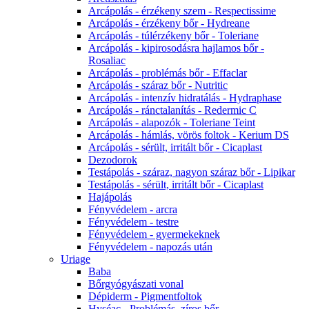
Arcápolás - érzékeny szem - Respectissime
Arcápolás - érzékeny bőr - Hydreane
Arcápolás - túlérzékeny bőr - Toleriane
Arcápolás - kipirosodásra hajlamos bőr -
Rosaliac
Arcápolás - problémás bőr - Effaclar
Arcápolás - száraz bőr - Nutritic
Arcápolás - intenzív hidratálás - Hydraphase
Arcápolás - ránctalanítás - Redermic C
Arcápolás - alapozók - Toleriane Teint
Arcápolás - hámlás, vörös foltok - Kerium DS
Arcápolás - sérült, irritált bőr - Cicaplast
Dezodorok
Testápolás - száraz, nagyon száraz bőr - Lipikar
Testápolás - sérült, irritált bőr - Cicaplast
Hajápolás
Fényvédelem - arcra
Fényvédelem - testre
Fényvédelem - gyermekeknek
Fényvédelem - napozás után
Uriage
Baba
Bőrgyógyászati vonal
Dépiderm - Pigmentfoltok
Hyséac - Problémás, zíros bőr