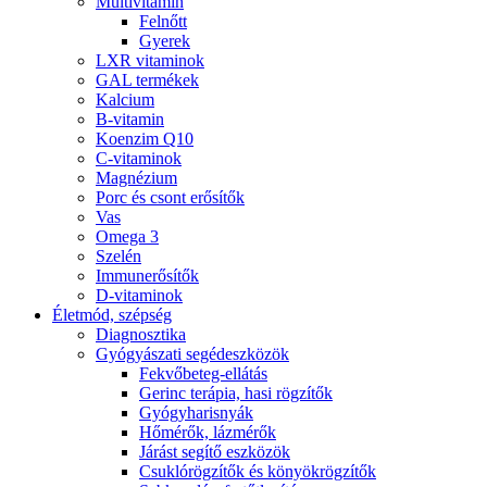
Multivitamin
Felnőtt
Gyerek
LXR vitaminok
GAL termékek
Kalcium
B-vitamin
Koenzim Q10
C-vitaminok
Magnézium
Porc és csont erősítők
Vas
Omega 3
Szelén
Immunerősítők
D-vitaminok
Életmód, szépség
Diagnosztika
Gyógyászati segédeszközök
Fekvőbeteg-ellátás
Gerinc terápia, hasi rögzítők
Gyógyharisnyák
Hőmérők, lázmérők
Járást segítő eszközök
Csuklórögzítők és könyökrögzítők