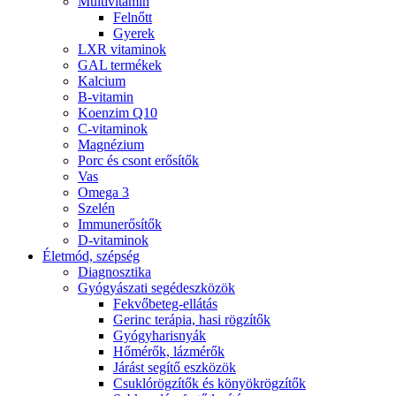
Multivitamin
Felnőtt
Gyerek
LXR vitaminok
GAL termékek
Kalcium
B-vitamin
Koenzim Q10
C-vitaminok
Magnézium
Porc és csont erősítők
Vas
Omega 3
Szelén
Immunerősítők
D-vitaminok
Életmód, szépség
Diagnosztika
Gyógyászati segédeszközök
Fekvőbeteg-ellátás
Gerinc terápia, hasi rögzítők
Gyógyharisnyák
Hőmérők, lázmérők
Járást segítő eszközök
Csuklórögzítők és könyökrögzítők