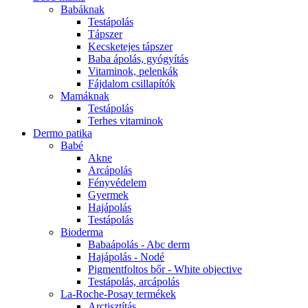
Babáknak
Testápolás
Tápszer
Kecsketejes tápszer
Baba ápolás, gyógyítás
Vitaminok, pelenkák
Fájdalom csillapítók
Mamáknak
Testápolás
Terhes vitaminok
Dermo patika
Babé
Akne
Arcápolás
Fényvédelem
Gyermek
Hajápolás
Testápolás
Bioderma
Babaápolás - Abc derm
Hajápolás - Nodé
Pigmentfoltos bőr - White objective
Testápolás, arcápolás
La-Roche-Posay termékek
Arctisztítás