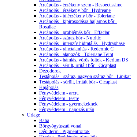
Arcápolás - érzékeny szem - Respectissime
Arcápolás - érzékeny bőr - Hydreane
Arcápolás - túlérzékeny bőr - Toleriane
Arcápolás - kipirosodásra hajlamos bőr -
Rosaliac
Arcápolás - problémás bőr - Effaclar
Arcápolás - száraz bőr - Nutritic
Arcápolás - intenzív hidratálás - Hydraphase
Arcápolás - ránctalanítás - Redermic C
Arcápolás - alapozók - Toleriane Teint
Arcápolás - hámlás, vörös foltok - Kerium DS
Arcápolás - sérült, irritált bőr - Cicaplast
Dezodorok
Testápolás - száraz, nagyon száraz bőr - Lipikar
Testápolás - sérült, irritált bőr - Cicaplast
Hajápolás
Fényvédelem - arcra
Fényvédelem - testre
Fényvédelem - gyermekeknek
Fényvédelem - napozás után
Uriage
Baba
Bőrgyógyászati vonal
Dépiderm - Pigmentfoltok
Hyséac - Problémás, zíros bőr