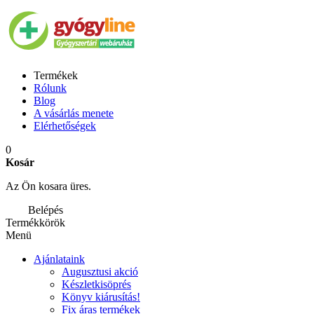
Termékek
Rólunk
Blog
A vásárlás menete
Elérhetőségek
0
Kosár
Az Ön kosara üres.
Belépés
Termékkörök
Menü
Ajánlataink
Augusztusi akció
Készletkisöprés
Könyv kiárusítás!
Fix áras termékek