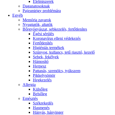
É́lelmiszerek
Daganatosoknak
Pajzsmirigy problémára
Egyéb
Memória zavarok
Nyugtatók, altatók
Bőrgyógyászat, sebkezelés, fertőtlenítes
É́gési sérülés
Koronavírus elleni védekezés
Fertőtlenítés
Higiéniás termékek
Szúnyog, kullancs, tetű riasztó, kezelő
Sebek, fekélyek
Hámosító
Herpesz
Pattanás, szemölcs, tyúkszem
Pikkelysömör
Hegkezelés
Allergia
Külsőleg
Belsőleg
Emésztés
Székrekedés
Hasmenés
Hányás, hányinger