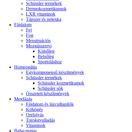
Schüssler termékek
Dermokozmetikumok
LXR vitaminok
Tápszer és pelenka
Fájdalom
Fej
Fog
Menstruációs
Mozgásszervi
Külsőleg
Belsőleg
Sportoláshoz
Homeopátia
Egykomponensű készítmények
Schüssler termékek
Schüssler kozmetikumok
Schüssler sók
Összetett készítmények
Megfázás
Fájdalom és lázcsillapítók
Köhögés
Orrfolyás
Torokgyulladás
Vitaminok
Baba-mama