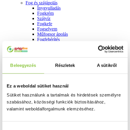
Fog és szájápolás
Í́nygyulladás
Fogkrém
Szájvíz
Fogkefe
Fogselyem
Műfogsor ápolás
Fogfehérítés
Fogköztisztító
Teák
É́lvezeti
Gyógyteák
Beleegyezés
Részletek
A sütikről
Könyvek
Egészség ajándékba
Tápszer
Ez a weboldal sütiket használ
Sütiket használunk a tartalmak és hirdetések személyre
Ajánlataink
szabásához, közösségi funkciók biztosításához,
Főoldal
valamint weboldalforgalmunk elemzéséhez.
Egykomponensű készítmények
Arsenicum iodatum 4 g - hígítás C9
Hozzájárulás