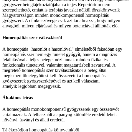
gyógyszer betegtájékoztatójában a teljes Repertórium nem
szerepeltethető, emiatt is terápiás javaslat nélkül törzskönyvezik
Magyarországon minden monokomponensű homeopátiás
gyógyszert. A címke szövege csak azt tartalmazza, hogy milyen
anyagból, milyen eljárással és milyen potenciával állították elő.
Homeopátiás szer választásról
A homeopátia „hasonlót a hasonlóval" elméletéből fakadóan egy
homeopátiás szer nem egy tünetet gyógyít, hanem a diagnózis
felállításával a teljes beteget nézi annak minden fizikai és
funkcionális tüneteivel, valamint magatartásbeli zavaraival. A
megfelelő homeopátiás szer kiválasztásakor a beteg által
megismert tünetegyüttest kell összevetni a homeopátiás
gyógyszerek gyógyszerképével és azt kell választani
amelyik legjobban megegyezik.
Általános leírás
A homeopátiás monokomponensű gyógyszerek egy összetevőt
tartalmaznak. A felhasznált alapanyag különféle eredetű lehet:
növényi, ásványi és állati eredetű.
Tájékozódjon homeopátiás könyveinkből.