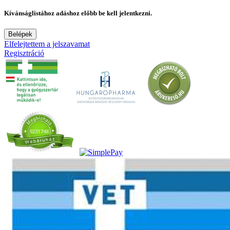
Kívánságlistához adáshoz előbb be kell jelentkezni.
Belépek
Elfelejtettem a jelszavamat
Regisztráció