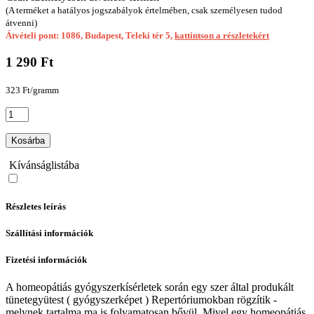
(A terméket a hatályos jogszabályok értelmében, csak személyesen tudod
átvenni)
Átvételi pont: 1086, Budapest, Teleki tér 5,
kattintson a részletekért
1 290 Ft
323 Ft/gramm
Kosárba
Kívánságlistába
Részletes leírás
Szállítási információk
Fizetési információk
A homeopátiás gyógyszerkísérletek során egy szer által produkált
tünetegyütest ( gyógyszerképet ) Repertóriumokban rögzítik -
melynek tartalma ma is folyamatosan bővül. Mivel egy homeopátiás