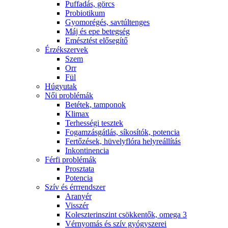
Puffadás, görcs
Probiotikum
Gyomorégés, savtúltenges
Máj és epe betegség
Emésztést elősegítő
Érzékszervek
Szem
Orr
Fül
Húgyutak
Női problémák
Betétek, tamponok
Klimax
Terhességi tesztek
Fogamzásgátlás, síkosítók, potencia
Fertőzések, hüvelyflóra helyreállítás
Inkontinencia
Férfi problémák
Prosztata
Potencia
Szív és érrrendszer
Aranyér
Visszér
Koleszterinszint csökkentők, omega 3
Vérnyomás és szív gyógyszerei