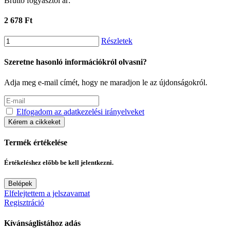
Bruttó fogyasztói ár:
2 678 Ft
Részletek
Szeretne hasonló információkról olvasni?
Adja meg e-mail címét, hogy ne maradjon le az újdonságokról.
Elfogadom az adatkezelési irányelveket
Kérem a cikkeket
Termék értékelése
Értékeléshez előbb be kell jelentkezni.
Belépek
Elfelejtettem a jelszavamat
Regisztráció
Kívánságlistához adás