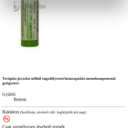
Terápiás javaslat nélkül engedélyezett homeopátiás monokomponensű
gyógyszer.
Gyártó:
Boiron
Raktáron
(Szállítási, átvételi idő: legfeljebb két nap)
Csak személyesen átvehető termék