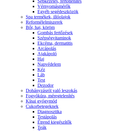
Sebkezelés, fertőtlenítés
Vérnyomásmérők
Egyéb segédeszközök
Spa termékek, illóolajok
Reformélelmiszerek
Bőr, haj, köröm
Gombás fertőzések
Szépségvitaminok
Ekcéma, dermatitis
Arcápolás
Ajakápoló
Haj
Napvédelem
Kéz
Láb
Test
Dezodor
Dohányzásról való leszokás
Fogyókúra, méregtelenítés
Kínai gyógymód
Cukorbetegeknek
Diagnosztika
Testápolás
É́trend kiegészítők
Teák