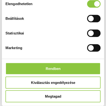
Arsenicum iodatum 4 g -
Elengedhetetlen
kiválasztása
hígítás C9
Beállítások
Statisztikai
Az Egészségpénztári számlára elszámolható
Marketing
Csak személyesen átvehető termék
Rendben
Kiválasztás engedélyezése
Megtagad