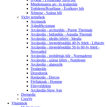
Mindennapos arc- és testápolás
Toléderm/Roséliane - Érzékeny bőr
Xémose - Száraz bőr
Vichy termékek
Arcmaszk
Ajándékcsomag
Arcápolás - arctisztítás - Purete Thermale
Arcápolás - hidratálás - Aqualia Thermál
Arcápolás - ideális bőrért - Idealia
Arcápolás - öregedésgátlás 40 év felett - Liftactiv
Arcápolás - öregedésgátlás 50 és 60 év felett -
Neovadiol
Arcápolás - problémás bőr - Normaderm
Arcápolás - száraz bőrre - Nutrilogie
Arcápolás - alapozók
Testápolás
Dezodorok
Hajápolás - Dercos
Férfiaknak - Homme
Fényvédelem
Arcápolás-Slow Age
Dermedic
CeraVe
Vitaminok