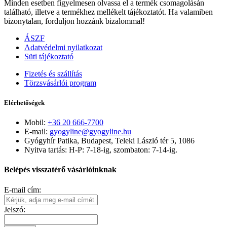
Minden esetben figyelmesen olvassa el a termék csomagolásán
található, illetve a termékhez mellékelt tájékoztatót. Ha valamiben
bizonytalan, forduljon hozzánk bizalommal!
ÁSZF
Adatvédelmi nyilatkozat
Süti tájékoztató
Fizetés és szállítás
Törzsvásárlói program
Elérhetőségek
Mobil:
+36 20 666-7700
E-mail:
gyogyline@gyogyline.hu
Gyógyhír Patika, Budapest, Teleki László tér 5, 1086
Nyitva tartás: H-P: 7-18-ig, szombaton: 7-14-ig.
Belépés visszatérő vásárlóinknak
E-mail cím:
Jelszó: