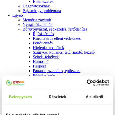
É́lelmiszerek
Daganatosoknak
Pajzsmirigy problémára
Egyéb
Memória zavarok
Nyugtatók, altatók
Bőrgyógyászat, sebkezelés, fertőtlenítes
É́gési sérülés
Koronavírus elleni védekezés
Fertőtlenítés
Higiéniás termékek
Szúnyog, kullancs, tetű riasztó, kezelő
Sebek, fekélyek
Hámosító
Herpesz
Pattanás, szemölcs, tyúkszem
Pikkelysömör
Hegkezelés
Allergia
Külsőleg
Belsőleg
Beleegyezés
Részletek
A sütikről
Emésztés
Székrekedés
Hasmenés
Hányás, hányinger