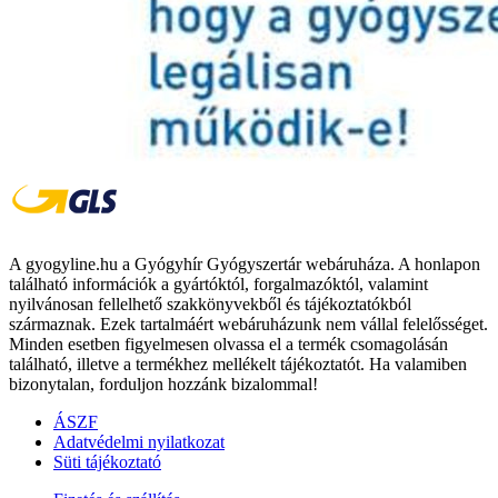
A gyogyline.hu a Gyógyhír Gyógyszertár webáruháza. A honlapon
található információk a gyártóktól, forgalmazóktól, valamint
nyilvánosan fellelhető szakkönyvekből és tájékoztatókból
származnak. Ezek tartalmáért webáruházunk nem vállal felelősséget.
Minden esetben figyelmesen olvassa el a termék csomagolásán
található, illetve a termékhez mellékelt tájékoztatót. Ha valamiben
bizonytalan, forduljon hozzánk bizalommal!
ÁSZF
Adatvédelmi nyilatkozat
Süti tájékoztató