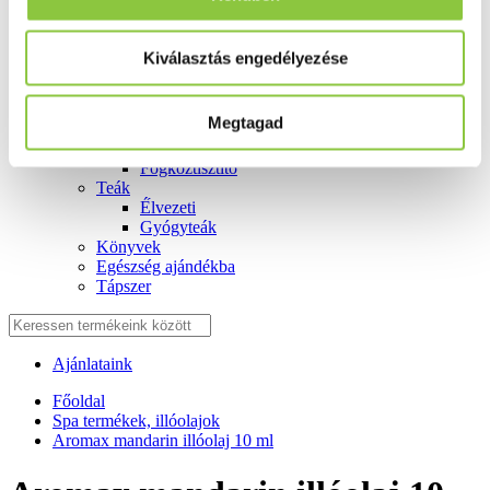
Fog és szájápolás
Í́nygyulladás
Fogkrém
Kiválasztás engedélyezése
Szájvíz
Fogkefe
Fogselyem
Megtagad
Műfogsor ápolás
Fogfehérítés
Fogköztisztító
Teák
É́lvezeti
Gyógyteák
Könyvek
Egészség ajándékba
Tápszer
Ajánlataink
Főoldal
Spa termékek, illóolajok
Aromax mandarin illóolaj 10 ml