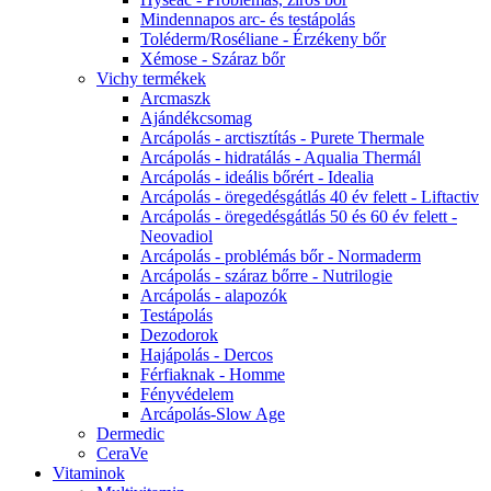
Mindennapos arc- és testápolás
Toléderm/Roséliane - Érzékeny bőr
Xémose - Száraz bőr
Vichy termékek
Arcmaszk
Ajándékcsomag
Arcápolás - arctisztítás - Purete Thermale
Arcápolás - hidratálás - Aqualia Thermál
Arcápolás - ideális bőrért - Idealia
Arcápolás - öregedésgátlás 40 év felett - Liftactiv
Arcápolás - öregedésgátlás 50 és 60 év felett -
Neovadiol
Arcápolás - problémás bőr - Normaderm
Arcápolás - száraz bőrre - Nutrilogie
Arcápolás - alapozók
Testápolás
Dezodorok
Hajápolás - Dercos
Férfiaknak - Homme
Fényvédelem
Arcápolás-Slow Age
Dermedic
CeraVe
Vitaminok