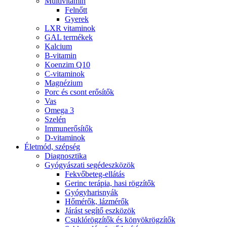
Multivitamin
Felnőtt
Gyerek
LXR vitaminok
GAL termékek
Kalcium
B-vitamin
Koenzim Q10
C-vitaminok
Magnézium
Porc és csont erősítők
Vas
Omega 3
Szelén
Immunerősítők
D-vitaminok
Életmód, szépség
Diagnosztika
Gyógyászati segédeszközök
Fekvőbeteg-ellátás
Gerinc terápia, hasi rögzítők
Gyógyharisnyák
Hőmérők, lázmérők
Járást segítő eszközök
Csuklórögzítők és könyökrögzítők