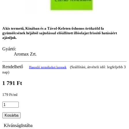
A kis termetű, Kínában és a Távol-Keleten őshonos örökzöld fa
gyümölcsének héjából sajtolással előállított illóolajat frissítő hatásáért
ajánljuk.
Gyártó:
Aromax Zrt.
Rendelhető
(Szállítási, átvételi idő: legfeljebb 3
Hasonló termékeket keresek
nap)
1 791 Ft
179 Ft/ml
Kosárba
Kívánságlistába