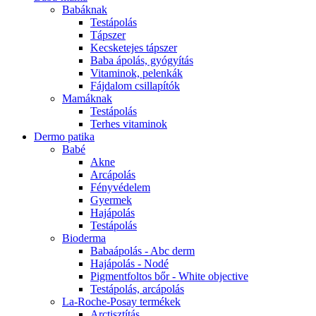
Babáknak
Testápolás
Tápszer
Kecsketejes tápszer
Baba ápolás, gyógyítás
Vitaminok, pelenkák
Fájdalom csillapítók
Mamáknak
Testápolás
Terhes vitaminok
Dermo patika
Babé
Akne
Arcápolás
Fényvédelem
Gyermek
Hajápolás
Testápolás
Bioderma
Babaápolás - Abc derm
Hajápolás - Nodé
Pigmentfoltos bőr - White objective
Testápolás, arcápolás
La-Roche-Posay termékek
Arctisztítás