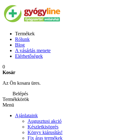
Termékek
Rólunk
Blog
A vásárlás menete
Elérhetőségek
0
Kosár
Az Ön kosara üres.
Belépés
Termékkörök
Menü
Ajánlataink
Augusztusi akció
Készletkisöprés
Könyv kiárusítás!
Fix áras termékek