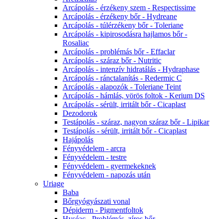
Arcápolás - érzékeny szem - Respectissime
Arcápolás - érzékeny bőr - Hydreane
Arcápolás - túlérzékeny bőr - Toleriane
Arcápolás - kipirosodásra hajlamos bőr -
Rosaliac
Arcápolás - problémás bőr - Effaclar
Arcápolás - száraz bőr - Nutritic
Arcápolás - intenzív hidratálás - Hydraphase
Arcápolás - ránctalanítás - Redermic C
Arcápolás - alapozók - Toleriane Teint
Arcápolás - hámlás, vörös foltok - Kerium DS
Arcápolás - sérült, irritált bőr - Cicaplast
Dezodorok
Testápolás - száraz, nagyon száraz bőr - Lipikar
Testápolás - sérült, irritált bőr - Cicaplast
Hajápolás
Fényvédelem - arcra
Fényvédelem - testre
Fényvédelem - gyermekeknek
Fényvédelem - napozás után
Uriage
Baba
Bőrgyógyászati vonal
Dépiderm - Pigmentfoltok
Hyséac - Problémás, zíros bőr