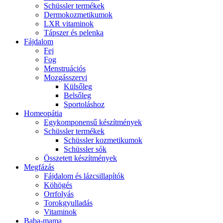
Schüssler termékek
Dermokozmetikumok
LXR vitaminok
Tápszer és pelenka
Fájdalom
Fej
Fog
Menstruációs
Mozgásszervi
Külsőleg
Belsőleg
Sportoláshoz
Homeopátia
Egykomponensű készítmények
Schüssler termékek
Schüssler kozmetikumok
Schüssler sók
Összetett készítmények
Megfázás
Fájdalom és lázcsillapítók
Köhögés
Orrfolyás
Torokgyulladás
Vitaminok
Baba-mama