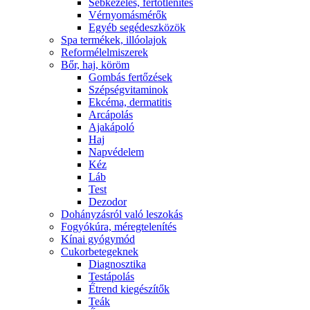
Sebkezelés, fertőtlenítés
Vérnyomásmérők
Egyéb segédeszközök
Spa termékek, illóolajok
Reformélelmiszerek
Bőr, haj, köröm
Gombás fertőzések
Szépségvitaminok
Ekcéma, dermatitis
Arcápolás
Ajakápoló
Haj
Napvédelem
Kéz
Láb
Test
Dezodor
Dohányzásról való leszokás
Fogyókúra, méregtelenítés
Kínai gyógymód
Cukorbetegeknek
Diagnosztika
Testápolás
É́trend kiegészítők
Teák