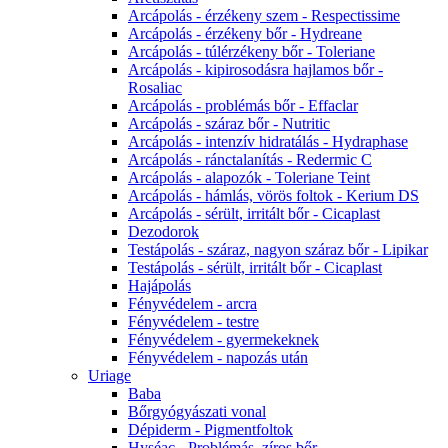
Arcápolás - érzékeny szem - Respectissime
Arcápolás - érzékeny bőr - Hydreane
Arcápolás - túlérzékeny bőr - Toleriane
Arcápolás - kipirosodásra hajlamos bőr -
Rosaliac
Arcápolás - problémás bőr - Effaclar
Arcápolás - száraz bőr - Nutritic
Arcápolás - intenzív hidratálás - Hydraphase
Arcápolás - ránctalanítás - Redermic C
Arcápolás - alapozók - Toleriane Teint
Arcápolás - hámlás, vörös foltok - Kerium DS
Arcápolás - sérült, irritált bőr - Cicaplast
Dezodorok
Testápolás - száraz, nagyon száraz bőr - Lipikar
Testápolás - sérült, irritált bőr - Cicaplast
Hajápolás
Fényvédelem - arcra
Fényvédelem - testre
Fényvédelem - gyermekeknek
Fényvédelem - napozás után
Uriage
Baba
Bőrgyógyászati vonal
Dépiderm - Pigmentfoltok
Hyséac - Problémás, zíros bőr