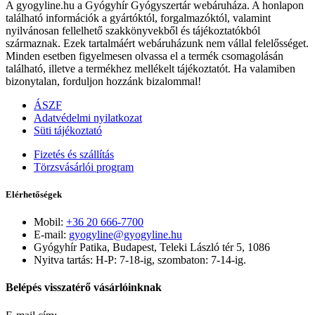
A gyogyline.hu a Gyógyhír Gyógyszertár webáruháza. A honlapon
található információk a gyártóktól, forgalmazóktól, valamint
nyilvánosan fellelhető szakkönyvekből és tájékoztatókból
származnak. Ezek tartalmáért webáruházunk nem vállal felelősséget.
Minden esetben figyelmesen olvassa el a termék csomagolásán
található, illetve a termékhez mellékelt tájékoztatót. Ha valamiben
bizonytalan, forduljon hozzánk bizalommal!
ÁSZF
Adatvédelmi nyilatkozat
Süti tájékoztató
Fizetés és szállítás
Törzsvásárlói program
Elérhetőségek
Mobil:
+36 20 666-7700
E-mail:
gyogyline@gyogyline.hu
Gyógyhír Patika, Budapest, Teleki László tér 5, 1086
Nyitva tartás: H-P: 7-18-ig, szombaton: 7-14-ig.
Belépés visszatérő vásárlóinknak