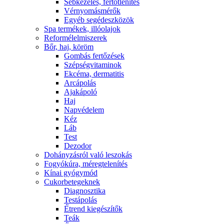
Sebkezelés, fertőtlenítés
Vérnyomásmérők
Egyéb segédeszközök
Spa termékek, illóolajok
Reformélelmiszerek
Bőr, haj, köröm
Gombás fertőzések
Szépségvitaminok
Ekcéma, dermatitis
Arcápolás
Ajakápoló
Haj
Napvédelem
Kéz
Láb
Test
Dezodor
Dohányzásról való leszokás
Fogyókúra, méregtelenítés
Kínai gyógymód
Cukorbetegeknek
Diagnosztika
Testápolás
É́trend kiegészítők
Teák