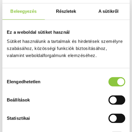
Fog és szájápolás
Í́nygyulladás
Beleegyezés
Részletek
A sütikről
Fogkrém
Szájvíz
Fogkefe
Fogselyem
Ez a weboldal sütiket használ
Műfogsor ápolás
Fogfehérítés
Sütiket használunk a tartalmak és hirdetések személyre
Fogköztisztító
szabásához, közösségi funkciók biztosításához,
Teák
valamint weboldalforgalmunk elemzéséhez.
É́lvezeti
Gyógyteák
Könyvek
Egészség ajándékba
Hozzájárulás
Tápszer
Elengedhetetlen
kiválasztása
Ajánlataink
Beállítások
Főoldal
Immunerősítők
Statisztikai
Supradyn Energy Gummies gumivitamin 60 db