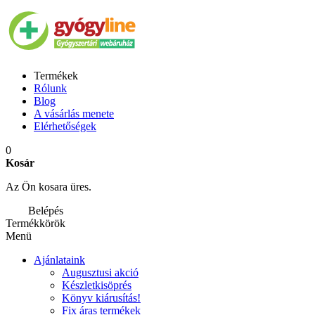
Termékek
Rólunk
Blog
A vásárlás menete
Elérhetőségek
0
Kosár
Az Ön kosara üres.
Belépés
Termékkörök
Menü
Ajánlataink
Augusztusi akció
Készletkisöprés
Könyv kiárusítás!
Fix áras termékek