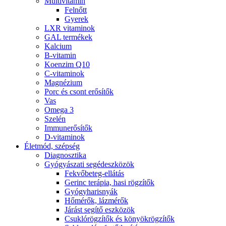
Multivitamin
Felnőtt
Gyerek
LXR vitaminok
GAL termékek
Kalcium
B-vitamin
Koenzim Q10
C-vitaminok
Magnézium
Porc és csont erősítők
Vas
Omega 3
Szelén
Immunerősítők
D-vitaminok
Életmód, szépség
Diagnosztika
Gyógyászati segédeszközök
Fekvőbeteg-ellátás
Gerinc terápia, hasi rögzítők
Gyógyharisnyák
Hőmérők, lázmérők
Járást segítő eszközök
Csuklórögzítők és könyökrögzítők