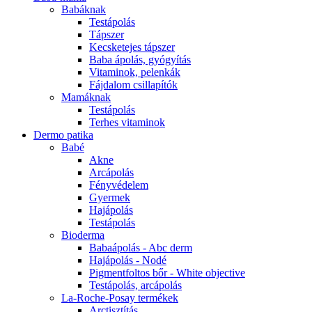
Babáknak
Testápolás
Tápszer
Kecsketejes tápszer
Baba ápolás, gyógyítás
Vitaminok, pelenkák
Fájdalom csillapítók
Mamáknak
Testápolás
Terhes vitaminok
Dermo patika
Babé
Akne
Arcápolás
Fényvédelem
Gyermek
Hajápolás
Testápolás
Bioderma
Babaápolás - Abc derm
Hajápolás - Nodé
Pigmentfoltos bőr - White objective
Testápolás, arcápolás
La-Roche-Posay termékek
Arctisztítás