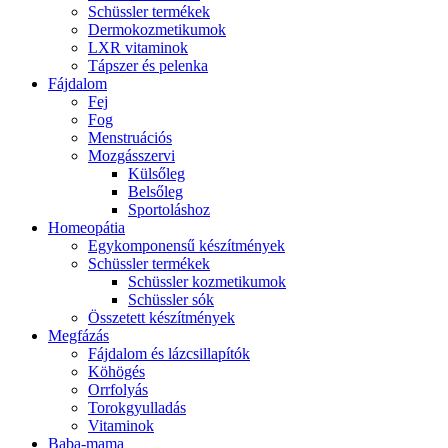
Schüssler termékek
Dermokozmetikumok
LXR vitaminok
Tápszer és pelenka
Fájdalom
Fej
Fog
Menstruációs
Mozgásszervi
Külsőleg
Belsőleg
Sportoláshoz
Homeopátia
Egykomponensű készítmények
Schüssler termékek
Schüssler kozmetikumok
Schüssler sók
Összetett készítmények
Megfázás
Fájdalom és lázcsillapítók
Köhögés
Orrfolyás
Torokgyulladás
Vitaminok
Baba-mama