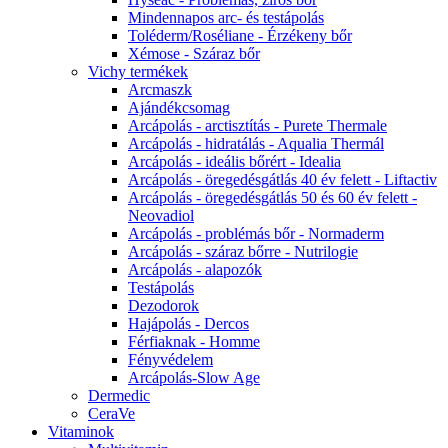
Mindennapos arc- és testápolás
Toléderm/Roséliane - Érzékeny bőr
Xémose - Száraz bőr
Vichy termékek
Arcmaszk
Ajándékcsomag
Arcápolás - arctisztítás - Purete Thermale
Arcápolás - hidratálás - Aqualia Thermál
Arcápolás - ideális bőrért - Idealia
Arcápolás - öregedésgátlás 40 év felett - Liftactiv
Arcápolás - öregedésgátlás 50 és 60 év felett -
Neovadiol
Arcápolás - problémás bőr - Normaderm
Arcápolás - száraz bőrre - Nutrilogie
Arcápolás - alapozók
Testápolás
Dezodorok
Hajápolás - Dercos
Férfiaknak - Homme
Fényvédelem
Arcápolás-Slow Age
Dermedic
CeraVe
Vitaminok