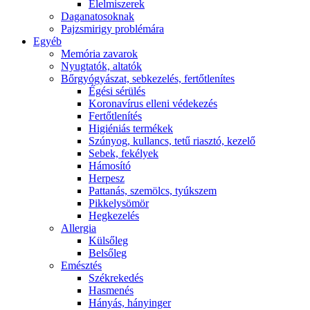
É́lelmiszerek
Daganatosoknak
Pajzsmirigy problémára
Egyéb
Memória zavarok
Nyugtatók, altatók
Bőrgyógyászat, sebkezelés, fertőtlenítes
É́gési sérülés
Koronavírus elleni védekezés
Fertőtlenítés
Higiéniás termékek
Szúnyog, kullancs, tetű riasztó, kezelő
Sebek, fekélyek
Hámosító
Herpesz
Pattanás, szemölcs, tyúkszem
Pikkelysömör
Hegkezelés
Allergia
Külsőleg
Belsőleg
Emésztés
Székrekedés
Hasmenés
Hányás, hányinger