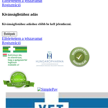
Elfelejtettem a jelszavamat
Regisztráció
Kívánságlistához adás
Kívánságlistához adáshoz előbb be kell jelentkezni.
Belépek
Elfelejtettem a jelszavamat
Regisztráció