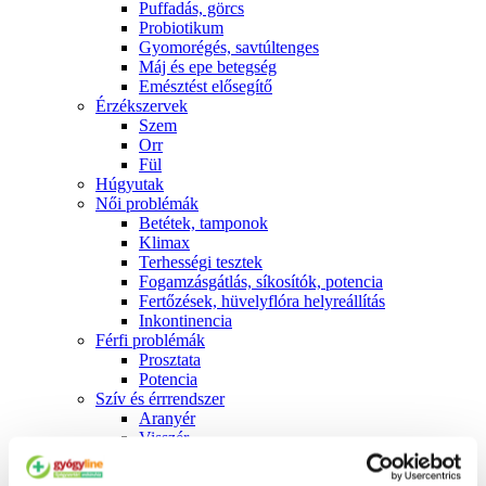
Puffadás, görcs
Probiotikum
Gyomorégés, savtúltenges
Máj és epe betegség
Emésztést elősegítő
Érzékszervek
Szem
Orr
Fül
Húgyutak
Női problémák
Betétek, tamponok
Klimax
Terhességi tesztek
Fogamzásgátlás, síkosítók, potencia
Fertőzések, hüvelyflóra helyreállítás
Inkontinencia
Férfi problémák
Prosztata
Potencia
Szív és érrrendszer
Aranyér
Visszér
Koleszterinszint csökkentők, omega 3
Vérnyomás és szív gyógyszerei