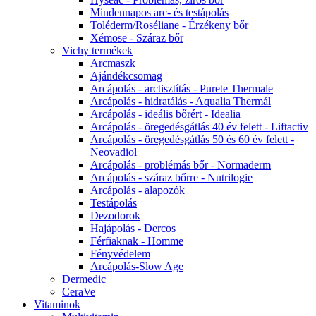
Mindennapos arc- és testápolás
Toléderm/Roséliane - Érzékeny bőr
Xémose - Száraz bőr
Vichy termékek
Arcmaszk
Ajándékcsomag
Arcápolás - arctisztítás - Purete Thermale
Arcápolás - hidratálás - Aqualia Thermál
Arcápolás - ideális bőrért - Idealia
Arcápolás - öregedésgátlás 40 év felett - Liftactiv
Arcápolás - öregedésgátlás 50 és 60 év felett -
Neovadiol
Arcápolás - problémás bőr - Normaderm
Arcápolás - száraz bőrre - Nutrilogie
Arcápolás - alapozók
Testápolás
Dezodorok
Hajápolás - Dercos
Férfiaknak - Homme
Fényvédelem
Arcápolás-Slow Age
Dermedic
CeraVe
Vitaminok