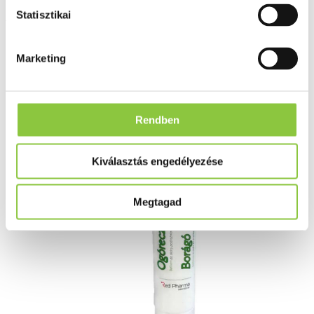
Calmapherol GLA Borágó
Statisztikai
balzsam 120 ml
Marketing
Rendben
Kiválasztás engedélyezése
Megtagad