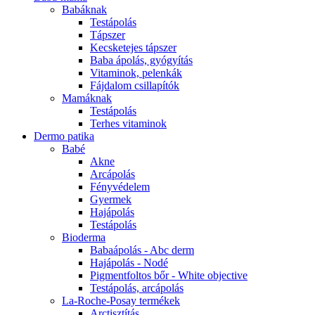
Babáknak
Testápolás
Tápszer
Kecsketejes tápszer
Baba ápolás, gyógyítás
Vitaminok, pelenkák
Fájdalom csillapítók
Mamáknak
Testápolás
Terhes vitaminok
Dermo patika
Babé
Akne
Arcápolás
Fényvédelem
Gyermek
Hajápolás
Testápolás
Bioderma
Babaápolás - Abc derm
Hajápolás - Nodé
Pigmentfoltos bőr - White objective
Testápolás, arcápolás
La-Roche-Posay termékek
Arctisztítás