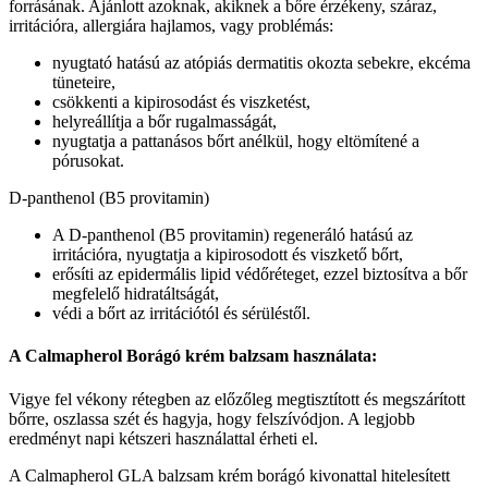
forrásának. Ajánlott azoknak, akiknek a bőre érzékeny, száraz,
irritációra, allergiára hajlamos, vagy problémás:
nyugtató hatású az atópiás dermatitis okozta sebekre, ekcéma
tüneteire,
csökkenti a kipirosodást és viszketést,
helyreállítja a bőr rugalmasságát,
nyugtatja a pattanásos bőrt anélkül, hogy eltömítené a
pórusokat.
D-panthenol (B5 provitamin)
A D-panthenol (B5 provitamin) regeneráló hatású az
irritációra, nyugtatja a kipirosodott és viszkető bőrt,
erősíti az epidermális lipid védőréteget, ezzel biztosítva a bőr
megfelelő hidratáltságát,
védi a bőrt az irritációtól és sérüléstől.
A Calmapherol Borágó krém balzsam használata:
Vigye fel vékony rétegben az előzőleg megtisztított és megszárított
bőrre, oszlassa szét és hagyja, hogy felszívódjon. A legjobb
eredményt napi kétszeri használattal érheti el.
A Calmapherol GLA balzsam krém borágó kivonattal hitelesített