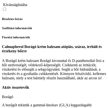
Kívánságlistába
Részletes leírás
Szállítási információk
Fizetési információk
Calmapherol Borágó krém balzsam atópiás, száraz, irritált és
érzékeny bőrre
A Borágó krém balzsam Borágó kivonattal és D-panthenollal őrzi a
bőr nedvességét, védekező-képességét. Csökkenti az irritációt,
viszketést és elősegíti a sebgyógyulást. Segíti a bőr hidratálását, a
viszketés és a gyulladás csökkentését. Könnyen felszívódó, kellemes
balzsam, mely a test bármely részén használható, akár az arcon is!
Aktív összetevők
Borágó
A borágót tekintik a gammal-linolsav (GLA) leggazdagabb