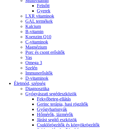
Multivitamin
Felnőtt
Gyerek
LXR vitaminok
GAL termékek
Kalcium
B-vitamin
Koenzim Q10
C-vitaminok
Magnézium
Porc és csont erősítők
Vas
Omega 3
Szelén
Immunerősítők
D-vitaminok
Életmód, szépség
Diagnosztika
Gyógyászati segédeszközök
Fekvőbeteg-ellátás
Gerinc terápia, hasi rögzítők
Gyógyharisnyák
Hőmérők, lázmérők
Járást segítő eszközök
Csuklórögzítők és könyökrögzítők