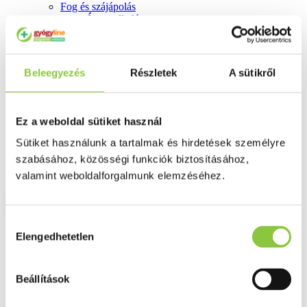
Fog és szájápolás
Í́nygyulladás
Fogkrém
Szájvíz
Fogkefe
Fogselyem
Beleegyezés
Részletek
A sütikről
Műfogsor ápolás
Fogfehérítés
Fogköztisztító
Teák
Ez a weboldal sütiket használ
É́lvezeti
Gyógyteák
Sütiket használunk a tartalmak és hirdetések személyre
Könyvek
szabásához, közösségi funkciók biztosításához,
Egészség ajándékba
valamint weboldalforgalmunk elemzéséhez.
Tápszer
Hozzájárulás
Ajánlataink
Elengedhetetlen
kiválasztása
Főoldal
Arcápolás
Calmapherol GLA Borágó balzsam 120 ml
Beállítások