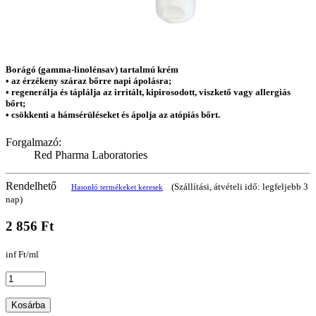
Borágó (gamma-linolénsav) tartalmú krém
• az érzékeny száraz bőrre napi ápolásra;
• regenerálja és táplálja az irritált, kipirosodott, viszkető vagy allergiás
bőrt;
• csökkenti a hámsérüléseket és ápolja az atópiás bőrt.
Forgalmazó:
Red Pharma Laboratories
Rendelhető
(Szállítási, átvételi idő: legfeljebb 3
Hasonló termékeket keresek
nap)
2 856 Ft
inf Ft/ml
Kosárba