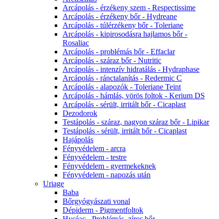
Arcápolás - érzékeny szem - Respectissime
Arcápolás - érzékeny bőr - Hydreane
Arcápolás - túlérzékeny bőr - Toleriane
Arcápolás - kipirosodásra hajlamos bőr -
Rosaliac
Arcápolás - problémás bőr - Effaclar
Arcápolás - száraz bőr - Nutritic
Arcápolás - intenzív hidratálás - Hydraphase
Arcápolás - ránctalanítás - Redermic C
Arcápolás - alapozók - Toleriane Teint
Arcápolás - hámlás, vörös foltok - Kerium DS
Arcápolás - sérült, irritált bőr - Cicaplast
Dezodorok
Testápolás - száraz, nagyon száraz bőr - Lipikar
Testápolás - sérült, irritált bőr - Cicaplast
Hajápolás
Fényvédelem - arcra
Fényvédelem - testre
Fényvédelem - gyermekeknek
Fényvédelem - napozás után
Uriage
Baba
Bőrgyógyászati vonal
Dépiderm - Pigmentfoltok
Hyséac - Problémás, zíros bőr