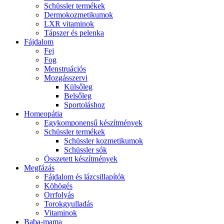
Schüssler termékek
Dermokozmetikumok
LXR vitaminok
Tápszer és pelenka
Fájdalom
Fej
Fog
Menstruációs
Mozgásszervi
Külsőleg
Belsőleg
Sportoláshoz
Homeopátia
Egykomponensű készítmények
Schüssler termékek
Schüssler kozmetikumok
Schüssler sók
Összetett készítmények
Megfázás
Fájdalom és lázcsillapítók
Köhögés
Orrfolyás
Torokgyulladás
Vitaminok
Baba-mama