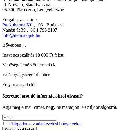
ul. Nowa 6, Stara Iwiczna
05-500 Piaseczno, Lengyelország
Forgalmazó partner
Puckpharma Kft.
, 1031 Budapest,
Nánási út 39.,+36 1 796 8197
info@dermatopik.hu
Bővebben ...
Ingyenes szállítás 18 000 Ft felett
Minőségellenőrzött termékek
Valós gyógyszertári háttér
Folyamatos akciók
Szeretne hasonló információkról olvasni?
Adja meg e-mail címét, hogy ne maradjon le az újdonságokról.
Elfogadom az adatkezelési irányelveket
Kérem a cikkeket