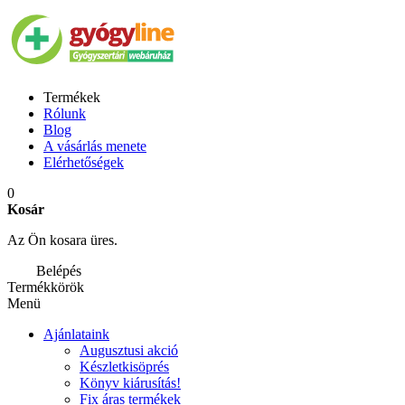
Termékek
Rólunk
Blog
A vásárlás menete
Elérhetőségek
0
Kosár
Az Ön kosara üres.
Belépés
Termékkörök
Menü
Ajánlataink
Augusztusi akció
Készletkisöprés
Könyv kiárusítás!
Fix áras termékek