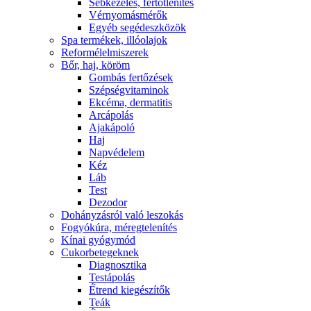
Sebkezelés, fertőtlenítés
Vérnyomásmérők
Egyéb segédeszközök
Spa termékek, illóolajok
Reformélelmiszerek
Bőr, haj, köröm
Gombás fertőzések
Szépségvitaminok
Ekcéma, dermatitis
Arcápolás
Ajakápoló
Haj
Napvédelem
Kéz
Láb
Test
Dezodor
Dohányzásról való leszokás
Fogyókúra, méregtelenítés
Kínai gyógymód
Cukorbetegeknek
Diagnosztika
Testápolás
É́trend kiegészítők
Teák