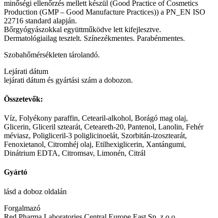
minőségi ellenőrzés mellett készül (Good Practice of Cosmetics
Production (GMP – Good Manufacture Practices)) a PN_EN ISO
22716 standard alapján.
Bőrgyógyászokkal együttműködve lett kifejlesztve.
Dermatológiailag tesztelt. Színezékmentes. Parabénmentes.
Szobahőmérsékleten tárolandó.
Lejárati dátum
lejárati dátum és gyártási szám a dobozon.
Összetevők:
Víz, Folyékony paraffin, Cetearil-alkohol, Borágó mag olaj,
Glicerin, Gliceril sztearát, Ceteareth-20, Pantenol, Lanolin, Fehér
méviasz, Poligliceril-3 poliglicinoelát, Szorbitán-izosztearát,
Fenoxietanol, Citromhéj olaj, Etilhexiglicerin, Xantángumi,
Dinátrium EDTA, Citromsav, Limonén, Citrál
Gyártó
lásd a doboz oldalán
Forgalmazó
Red Pharma Laboratories Central Europe East Sp. z o.o.