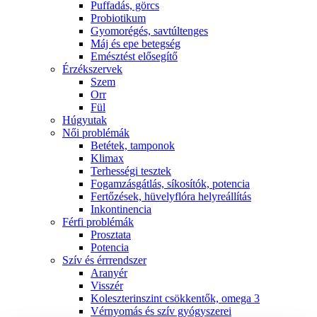
Puffadás, görcs
Probiotikum
Gyomorégés, savtúltenges
Máj és epe betegség
Emésztést elősegítő
Érzékszervek
Szem
Orr
Fül
Húgyutak
Női problémák
Betétek, tamponok
Klimax
Terhességi tesztek
Fogamzásgátlás, síkosítók, potencia
Fertőzések, hüvelyflóra helyreállítás
Inkontinencia
Férfi problémák
Prosztata
Potencia
Szív és érrrendszer
Aranyér
Visszér
Koleszterinszint csökkentők, omega 3
Vérnyomás és szív gyógyszerei