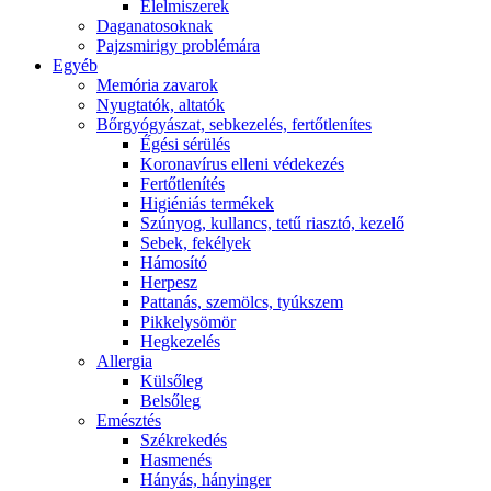
É́lelmiszerek
Daganatosoknak
Pajzsmirigy problémára
Egyéb
Memória zavarok
Nyugtatók, altatók
Bőrgyógyászat, sebkezelés, fertőtlenítes
É́gési sérülés
Koronavírus elleni védekezés
Fertőtlenítés
Higiéniás termékek
Szúnyog, kullancs, tetű riasztó, kezelő
Sebek, fekélyek
Hámosító
Herpesz
Pattanás, szemölcs, tyúkszem
Pikkelysömör
Hegkezelés
Allergia
Külsőleg
Belsőleg
Emésztés
Székrekedés
Hasmenés
Hányás, hányinger