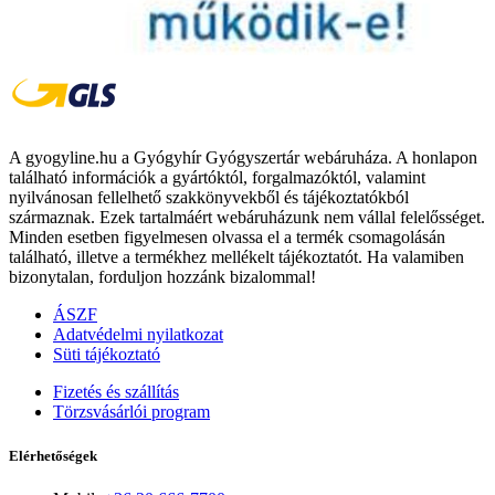
A gyogyline.hu a Gyógyhír Gyógyszertár webáruháza. A honlapon
található információk a gyártóktól, forgalmazóktól, valamint
nyilvánosan fellelhető szakkönyvekből és tájékoztatókból
származnak. Ezek tartalmáért webáruházunk nem vállal felelősséget.
Minden esetben figyelmesen olvassa el a termék csomagolásán
található, illetve a termékhez mellékelt tájékoztatót. Ha valamiben
bizonytalan, forduljon hozzánk bizalommal!
ÁSZF
Adatvédelmi nyilatkozat
Süti tájékoztató
Fizetés és szállítás
Törzsvásárlói program
Elérhetőségek