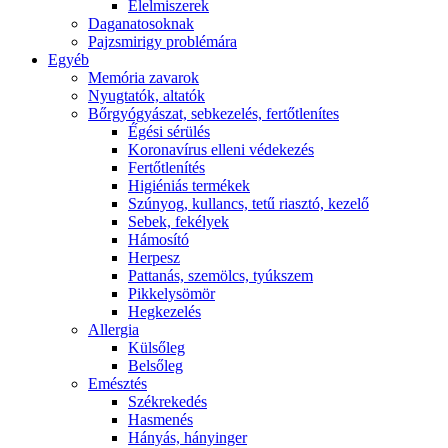
É́lelmiszerek
Daganatosoknak
Pajzsmirigy problémára
Egyéb
Memória zavarok
Nyugtatók, altatók
Bőrgyógyászat, sebkezelés, fertőtlenítes
É́gési sérülés
Koronavírus elleni védekezés
Fertőtlenítés
Higiéniás termékek
Szúnyog, kullancs, tetű riasztó, kezelő
Sebek, fekélyek
Hámosító
Herpesz
Pattanás, szemölcs, tyúkszem
Pikkelysömör
Hegkezelés
Allergia
Külsőleg
Belsőleg
Emésztés
Székrekedés
Hasmenés
Hányás, hányinger