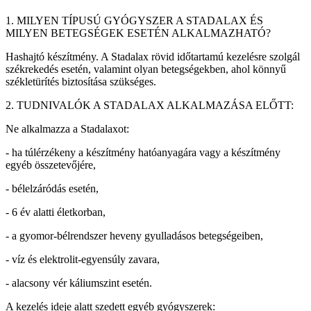
1. MILYEN TÍPUSÚ GYÓGYSZER A STADALAX ÉS
MILYEN BETEGSÉGEK ESETÉN ALKALMAZHATÓ?
Hashajtó készítmény. A Stadalax rövid időtartamú kezelésre szolgál
székrekedés esetén, valamint olyan betegségekben, ahol könnyű
székletürítés biztosítása szükséges.
2. TUDNIVALÓK A STADALAX ALKALMAZÁSA ELŐTT:
Ne alkalmazza a Stadalaxot:
- ha túlérzékeny a készítmény hatóanyagára vagy a készítmény
egyéb összetevőjére,
- bélelzáródás esetén,
- 6 év alatti életkorban,
- a gyomor-bélrendszer heveny gyulladásos betegségeiben,
- víz és elektrolit-egyensúly zavara,
- alacsony vér káliumszint esetén.
A kezelés ideje alatt szedett egyéb gyógyszerek: