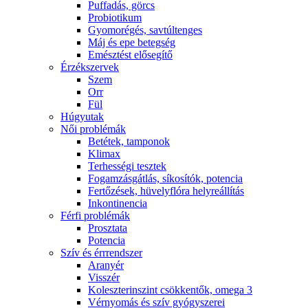
Puffadás, görcs
Probiotikum
Gyomorégés, savtúltenges
Máj és epe betegség
Emésztést elősegítő
Érzékszervek
Szem
Orr
Fül
Húgyutak
Női problémák
Betétek, tamponok
Klimax
Terhességi tesztek
Fogamzásgátlás, síkosítók, potencia
Fertőzések, hüvelyflóra helyreállítás
Inkontinencia
Férfi problémák
Prosztata
Potencia
Szív és érrrendszer
Aranyér
Visszér
Koleszterinszint csökkentők, omega 3
Vérnyomás és szív gyógyszerei