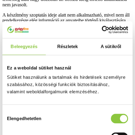
nem javasolt.
A készítmény szoptatás ideje alatt nem alkalmazható, mivel nem áll
rendelkezésre elég információ az anyatejbe történő kiválasztására
vonatkozólag.
A készítmény hatásai a gépjárművezetéshez és gépek kezeléséhez
szükséges képességekre
Beleegyezés
Részletek
A sütikről
A gépjárművezetéshez és gépek kezeléséhez szükséges
képességeket befolyásoló hatást nem észleltek.
Fontos információk a Stadalax egyes összetevőiről:
Ez a weboldal sütiket használ
Sütiket használunk a tartalmak és hirdetések személyre
Ez a gyógyszer glükózt, laktóz-monohidrátot és szacharózt
tartalmaz. Amennyiben kezelőorvosa már figyelmeztette Önt, hogy
szabásához, közösségi funkciók biztosításához,
bizonyos cukrokra érzékeny, keresse fel orvosát, mielőtt elkezdi
valamint weboldalforgalmunk elemzéséhez.
szedni ezt a gyógyszert.
3. HOGYAN KELL ALKALMAZNI A STADALAXOT?
Hozzájárulás
A Stadalaxot mindig a betegtájékoztatóban leírtak szerint szedje.
Elengedhetetlen
kiválasztása
Amennyiben nem biztos az adagolást illetően, kérdezze meg orvosát
vagy gyógyszerészét. Amennyiben a kezelőorvos másképp nem
rendeli, a készítmény szokásos adagja: