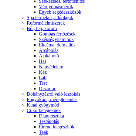
Sebkezelés, fertőtlenítés
Vérnyomásmérők
Egyéb segédeszközök
Spa termékek, illóolajok
Reformélelmiszerek
Bőr, haj, köröm
Gombás fertőzések
Szépségvitaminok
Ekcéma, dermatitis
Arcápolás
Ajakápoló
Haj
Napvédelem
Kéz
Láb
Test
Dezodor
Dohányzásról való leszokás
Fogyókúra, méregtelenítés
Kínai gyógymód
Cukorbetegeknek
Diagnosztika
Testápolás
É́trend kiegészítők
Teák