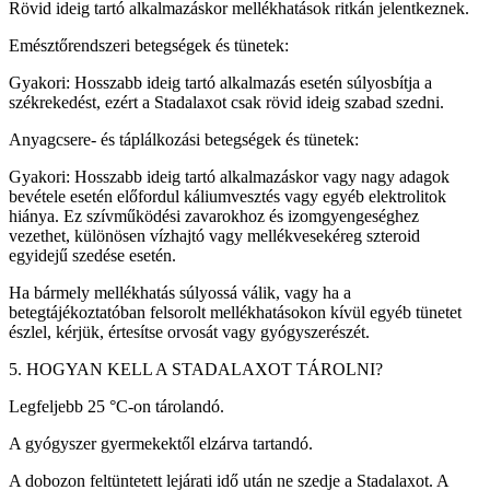
Rövid ideig tartó alkalmazáskor mellékhatások ritkán jelentkeznek.
Emésztőrendszeri betegségek és tünetek:
Gyakori: Hosszabb ideig tartó alkalmazás esetén súlyosbítja a
székrekedést, ezért a Stadalaxot csak rövid ideig szabad szedni.
Anyagcsere- és táplálkozási betegségek és tünetek:
Gyakori: Hosszabb ideig tartó alkalmazáskor vagy nagy adagok
bevétele esetén előfordul káliumvesztés vagy egyéb elektrolitok
hiánya. Ez szívműködési zavarokhoz és izomgyengeséghez
vezethet, különösen vízhajtó vagy mellékvesekéreg szteroid
egyidejű szedése esetén.
Ha bármely mellékhatás súlyossá válik, vagy ha a
betegtájékoztatóban felsorolt mellékhatásokon kívül egyéb tünetet
észlel, kérjük, értesítse orvosát vagy gyógyszerészét.
5. HOGYAN KELL A STADALAXOT TÁROLNI?
Legfeljebb 25 °C-on tárolandó.
A gyógyszer gyermekektől elzárva tartandó.
A dobozon feltüntetett lejárati idő után ne szedje a Stadalaxot. A