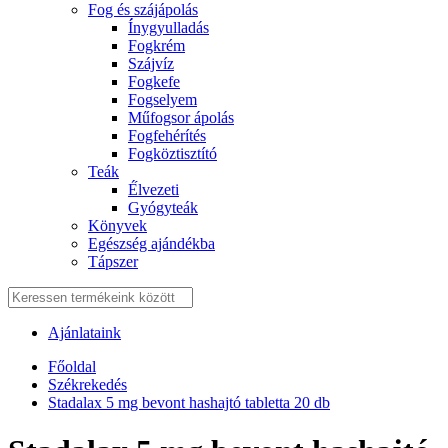
Fog és szájápolás
Í́nygyulladás
Fogkrém
Szájvíz
Fogkefe
Fogselyem
Műfogsor ápolás
Fogfehérítés
Fogköztisztító
Teák
É́lvezeti
Gyógyteák
Könyvek
Egészség ajándékba
Tápszer
Ajánlataink
Főoldal
Székrekedés
Stadalax 5 mg bevont hashajtó tabletta 20 db