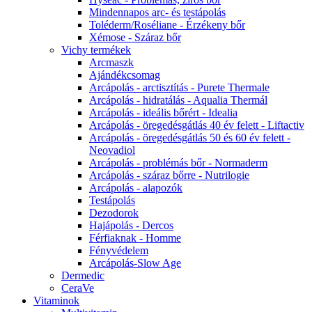
Mindennapos arc- és testápolás
Toléderm/Roséliane - Érzékeny bőr
Xémose - Száraz bőr
Vichy termékek
Arcmaszk
Ajándékcsomag
Arcápolás - arctisztítás - Purete Thermale
Arcápolás - hidratálás - Aqualia Thermál
Arcápolás - ideális bőrért - Idealia
Arcápolás - öregedésgátlás 40 év felett - Liftactiv
Arcápolás - öregedésgátlás 50 és 60 év felett -
Neovadiol
Arcápolás - problémás bőr - Normaderm
Arcápolás - száraz bőrre - Nutrilogie
Arcápolás - alapozók
Testápolás
Dezodorok
Hajápolás - Dercos
Férfiaknak - Homme
Fényvédelem
Arcápolás-Slow Age
Dermedic
CeraVe
Vitaminok