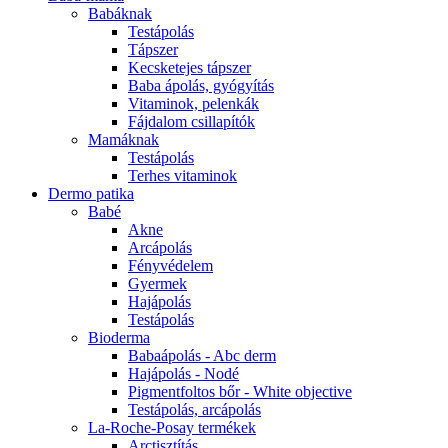
Babáknak
Testápolás
Tápszer
Kecsketejes tápszer
Baba ápolás, gyógyítás
Vitaminok, pelenkák
Fájdalom csillapítók
Mamáknak
Testápolás
Terhes vitaminok
Dermo patika
Babé
Akne
Arcápolás
Fényvédelem
Gyermek
Hajápolás
Testápolás
Bioderma
Babaápolás - Abc derm
Hajápolás - Nodé
Pigmentfoltos bőr - White objective
Testápolás, arcápolás
La-Roche-Posay termékek
Arctisztítás