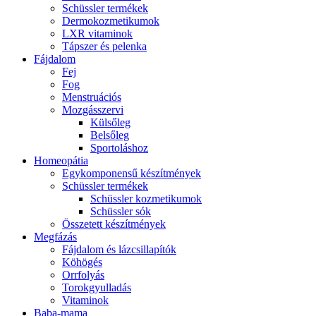
Schüssler termékek
Dermokozmetikumok
LXR vitaminok
Tápszer és pelenka
Fájdalom
Fej
Fog
Menstruációs
Mozgásszervi
Külsőleg
Belsőleg
Sportoláshoz
Homeopátia
Egykomponensű készítmények
Schüssler termékek
Schüssler kozmetikumok
Schüssler sók
Összetett készítmények
Megfázás
Fájdalom és lázcsillapítók
Köhögés
Orrfolyás
Torokgyulladás
Vitaminok
Baba-mama