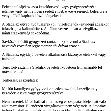
Feltétlenül tájékoztassa kezelőorvosát vagy gyógyszerészét a
jelenleg vagy nemrégiben szedett egyéb gyógyszereiről, beleértve a
vény nélkül kapható készítményeket is.
A Stadalax egyéb gyógyszerek (pl.: vizelethajtók) egyidejű adásakor
fokozhatja a káliumürítést. A káliumvesztés miatt a szívglikozidok
iránti érzékenység fokozódhat.
Savközömbösítő gyógyszert (antacidok) bevenni a Stadalax
bevételét követően leghamarabb fél órával szabad.
A Stadalax egyidejű bevétele alkalmazása bizonyos ételekkel vagy
italokkal
Tejet fogyasztani a Stadalax bevételét követően leghamarabb fél
órával szabad.
Terhesség és szoptatás:
Mielőtt bármilyen gyógyszert elkezdene szedni, beszélje meg
kezelőorvosával vagy gyógyszerészével.
Nem ismertek káros hatásai a terhesség és szoptatás ideje alatt való
alkalmazáskor. Ellenőrzött vizsgálatokat nem végeztek. A Stadalax
terhesség alatt nagy dózisban ill. hosszú ideig történő alkalmazása