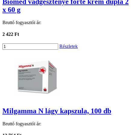
Biomed vadgesztenye forte krém dupla 2
x 60 g
Bruttó fogyasztói ár:
2 422 Ft
Részletek
Milgamma N lágy kapszula, 100 db
Bruttó fogyasztói ár: