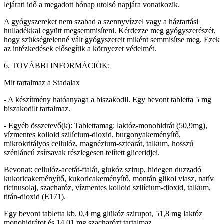
lejárati idő a megadott hónap utolsó napjára vonatkozik.
A gyógyszereket nem szabad a szennyvízzel vagy a háztartási
hulladékkal együtt megsemmisíteni. Kérdezze meg gyógyszerészét,
hogy szükségtelenné vált gyógyszereit miként semmisítse meg. Ezek
az intézkedések elősegítik a környezet védelmét.
6. TOVÁBBI INFORMÁCIÓK:
Mit tartalmaz a Stadalax
- A készítmény hatóanyaga a biszakodil. Egy bevont tabletta 5 mg
biszakodilt tartalmaz.
- Egyéb összetevő(k): Tablettamag: laktóz-monohidrát (50,9mg),
vízmentes kolloid szilícium-dioxid, burgonyakeményítő,
mikrokritályos cellulóz, magnézium-sztearát, talkum, hosszú
szénláncú zsírsavak részlegesen telített gliceridjei.
Bevonat: cellulóz-acetát-ftalát, glukóz szirup, hidegen duzzadó
kukoricakeményítő, kukoricakeményítő, montán glikol viasz, natív
ricinusolaj, szacharóz, vízmentes kolloid szilícium-dioxid, talkum,
titán-dioxid (E171).
Egy bevont tabletta kb. 0,4 mg glükóz szirupot, 51,8 mg laktóz
monohidrátot és 14,01 mg szacharózt tartalmaz.