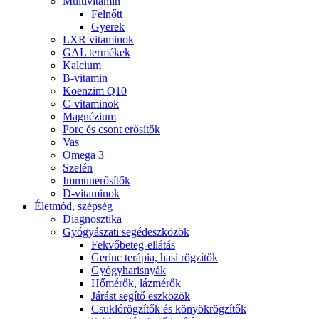
Multivitamin
Felnőtt
Gyerek
LXR vitaminok
GAL termékek
Kalcium
B-vitamin
Koenzim Q10
C-vitaminok
Magnézium
Porc és csont erősítők
Vas
Omega 3
Szelén
Immunerősítők
D-vitaminok
Életmód, szépség
Diagnosztika
Gyógyászati segédeszközök
Fekvőbeteg-ellátás
Gerinc terápia, hasi rögzítők
Gyógyharisnyák
Hőmérők, lázmérők
Járást segítő eszközök
Csuklórögzítők és könyökrögzítők