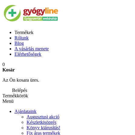
Termékek
Rólunk
Blog
A vásárlás menete
Elérhetőségek
0
Kosár
Az Ön kosara üres.
Belépés
Termékkörök
Menü
Ajánlataink
Augusztusi akció
Készletkisöprés
Könyv kiárusítás!
Fix áras termékek