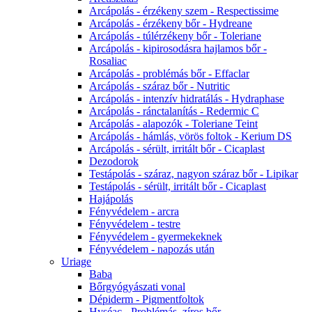
Arcápolás - érzékeny szem - Respectissime
Arcápolás - érzékeny bőr - Hydreane
Arcápolás - túlérzékeny bőr - Toleriane
Arcápolás - kipirosodásra hajlamos bőr -
Rosaliac
Arcápolás - problémás bőr - Effaclar
Arcápolás - száraz bőr - Nutritic
Arcápolás - intenzív hidratálás - Hydraphase
Arcápolás - ránctalanítás - Redermic C
Arcápolás - alapozók - Toleriane Teint
Arcápolás - hámlás, vörös foltok - Kerium DS
Arcápolás - sérült, irritált bőr - Cicaplast
Dezodorok
Testápolás - száraz, nagyon száraz bőr - Lipikar
Testápolás - sérült, irritált bőr - Cicaplast
Hajápolás
Fényvédelem - arcra
Fényvédelem - testre
Fényvédelem - gyermekeknek
Fényvédelem - napozás után
Uriage
Baba
Bőrgyógyászati vonal
Dépiderm - Pigmentfoltok
Hyséac - Problémás, zíros bőr