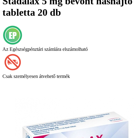
Stadalax 5 mg bevont hashajtó
tabletta 20 db
Az Egészségpénztári számlára elszámolható
Csak személyesen átvehető termék