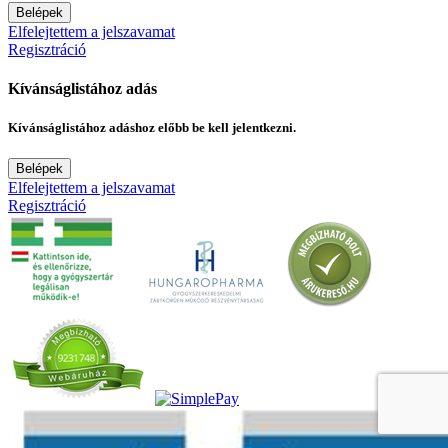
Belépek
Elfelejtettem a jelszavamat
Regisztráció
Kívánságlistához adás
Kívánságlistához adáshoz előbb be kell jelentkezni.
Belépek
Elfelejtettem a jelszavamat
Regisztráció