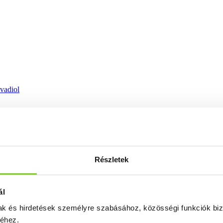
ovadiol
Részletek
ál
mak és hirdetések személyre szabásához, közösségi funkciók biz
séhez.