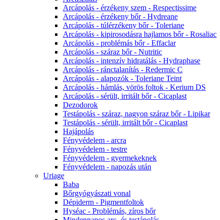
Arcápolás - érzékeny szem - Respectissime
Arcápolás - érzékeny bőr - Hydreane
Arcápolás - túlérzékeny bőr - Toleriane
Arcápolás - kipirosodásra hajlamos bőr - Rosaliac
Arcápolás - problémás bőr - Effaclar
Arcápolás - száraz bőr - Nutritic
Arcápolás - intenzív hidratálás - Hydraphase
Arcápolás - ránctalanítás - Redermic C
Arcápolás - alapozók - Toleriane Teint
Arcápolás - hámlás, vörös foltok - Kerium DS
Arcápolás - sérült, irritált bőr - Cicaplast
Dezodorok
Testápolás - száraz, nagyon száraz bőr - Lipikar
Testápolás - sérült, irritált bőr - Cicaplast
Hajápolás
Fényvédelem - arcra
Fényvédelem - testre
Fényvédelem - gyermekeknek
Fényvédelem - napozás után
Uriage
Baba
Bőrgyógyászati vonal
Dépiderm - Pigmentfoltok
Hyséac - Problémás, zíros bőr
Mindennapos arc- és testápolás