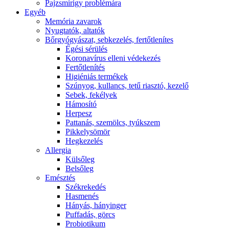
Pajzsmirigy problémára
Egyéb
Memória zavarok
Nyugtatók, altatók
Bőrgyógyászat, sebkezelés, fertőtlenítes
É́gési sérülés
Koronavírus elleni védekezés
Fertőtlenítés
Higiéniás termékek
Szúnyog, kullancs, tetű riasztó, kezelő
Sebek, fekélyek
Hámosító
Herpesz
Pattanás, szemölcs, tyúkszem
Pikkelysömör
Hegkezelés
Allergia
Külsőleg
Belsőleg
Emésztés
Székrekedés
Hasmenés
Hányás, hányinger
Puffadás, görcs
Probiotikum