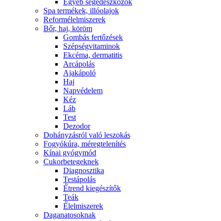
Egyéb segédeszközök
Spa termékek, illóolajok
Reformélelmiszerek
Bőr, haj, köröm
Gombás fertőzések
Szépségvitaminok
Ekcéma, dermatitis
Arcápolás
Ajakápoló
Haj
Napvédelem
Kéz
Láb
Test
Dezodor
Dohányzásról való leszokás
Fogyókúra, méregtelenítés
Kínai gyógymód
Cukorbetegeknek
Diagnosztika
Testápolás
É́trend kiegészítők
Teák
É́lelmiszerek
Daganatosoknak