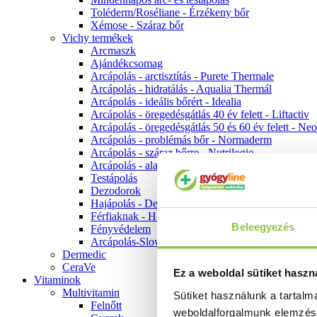
Toléderm/Roséliane - Érzékeny bőr
Xémose - Száraz bőr
Vichy termékek
Arcmaszk
Ajándékcsomag
Arcápolás - arctisztítás - Purete Thermale
Arcápolás - hidratálás - Aqualia Thermál
Arcápolás - ideális bőrért - Idealia
Arcápolás - öregedésgátlás 40 év felett - Liftactiv
Arcápolás - öregedésgátlás 50 és 60 év felett - Ne
Arcápolás - problémás bőr - Normaderm
Arcápolás - száraz bőrre - Nutrilogie
Arcápolás - alapozók
Testápolás
Dezodorok
Hajápolás - Dercos
Férfiaknak - Homme
Beleegyezés
Fényvédelem
Arcápolás-Slow Age
Dermedic
CeraVe
Ez a weboldal sütiket haszn
Vitaminok
Multivitamin
Sütiket használunk a tartal
Felnőtt
weboldalforgalmunk elemzé