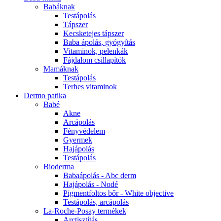
Babáknak
Testápolás
Tápszer
Kecsketejes tápszer
Baba ápolás, gyógyítás
Vitaminok, pelenkák
Fájdalom csillapítók
Mamáknak
Testápolás
Terhes vitaminok
Dermo patika
Babé
Akne
Arcápolás
Fényvédelem
Gyermek
Hajápolás
Testápolás
Bioderma
Babaápolás - Abc derm
Hajápolás - Nodé
Pigmentfoltos bőr - White objective
Testápolás, arcápolás
La-Roche-Posay termékek
Arctisztítás