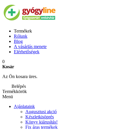
Termékek
Rólunk
Blog
A vásárlás menete
Elérhetőségek
0
Kosár
Az Ön kosara üres.
Belépés
Termékkörök
Menü
Ajánlataink
Augusztusi akció
Készletkisöprés
Könyv kiárusítás!
Fix áras termékek