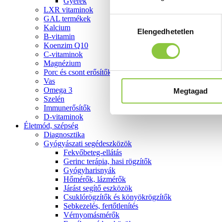
Gyerek
LXR vitaminok
GAL termékek
Hozzájárulás
Kalcium
Elengedhetetlen
kiválasztása
B-vitamin
Koenzim Q10
C-vitaminok
Magnézium
Porc és csont erősítők
Vas
Omega 3
Megtagad
Szelén
Immunerősítők
D-vitaminok
Életmód, szépség
Diagnosztika
Gyógyászati segédeszközök
Fekvőbeteg-ellátás
Gerinc terápia, hasi rögzítők
Gyógyharisnyák
Hőmérők, lázmérők
Járást segítő eszközök
Csuklórögzítők és könyökrögzítők
Sebkezelés, fertőtlenítés
Vérnyomásmérők