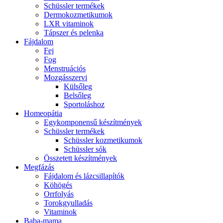
Schüssler termékek
Dermokozmetikumok
LXR vitaminok
Tápszer és pelenka
Fájdalom
Fej
Fog
Menstruációs
Mozgásszervi
Külsőleg
Belsőleg
Sportoláshoz
Homeopátia
Egykomponensű készítmények
Schüssler termékek
Schüssler kozmetikumok
Schüssler sók
Összetett készítmények
Megfázás
Fájdalom és lázcsillapítók
Köhögés
Orrfolyás
Torokgyulladás
Vitaminok
Baba-mama