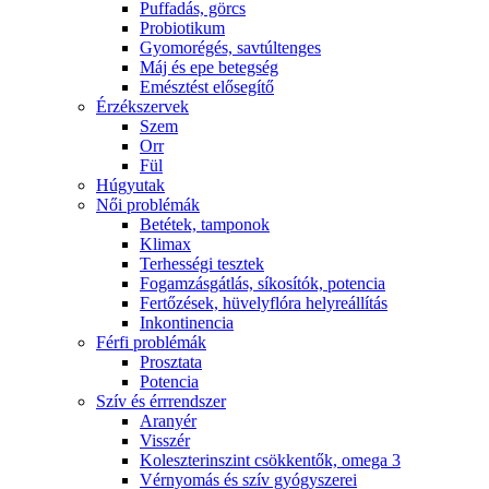
Puffadás, görcs
Probiotikum
Gyomorégés, savtúltenges
Máj és epe betegség
Emésztést elősegítő
Érzékszervek
Szem
Orr
Fül
Húgyutak
Női problémák
Betétek, tamponok
Klimax
Terhességi tesztek
Fogamzásgátlás, síkosítók, potencia
Fertőzések, hüvelyflóra helyreállítás
Inkontinencia
Férfi problémák
Prosztata
Potencia
Szív és érrrendszer
Aranyér
Visszér
Koleszterinszint csökkentők, omega 3
Vérnyomás és szív gyógyszerei