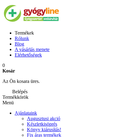
Termékek
Rólunk
Blog
A vásárlás menete
Elérhetőségek
0
Kosár
Az Ön kosara üres.
Belépés
Termékkörök
Menü
Ajánlataink
Augusztusi akció
Készletkisöprés
Könyv kiárusítás!
Fix áras termékek