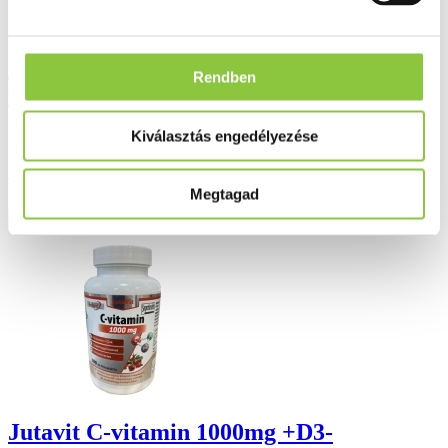
Panadol rapid extra fájdalomcsillapító
Rendben
filmtabletta 24 db
Kiválasztás engedélyezése
Bruttó fogyasztói ár:
4 091 Ft
Megtagad
Részletek
Jutavit C-vitamin 1000mg +D3-