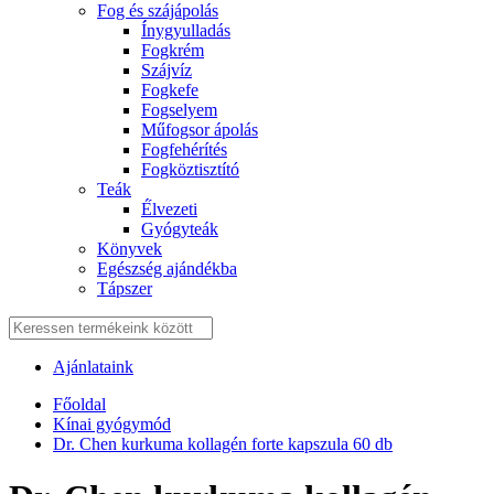
Fog és szájápolás
Í́nygyulladás
Fogkrém
Szájvíz
Fogkefe
Fogselyem
Műfogsor ápolás
Fogfehérítés
Fogköztisztító
Teák
É́lvezeti
Gyógyteák
Könyvek
Egészség ajándékba
Tápszer
Ajánlataink
Főoldal
Kínai gyógymód
Dr. Chen kurkuma kollagén forte kapszula 60 db