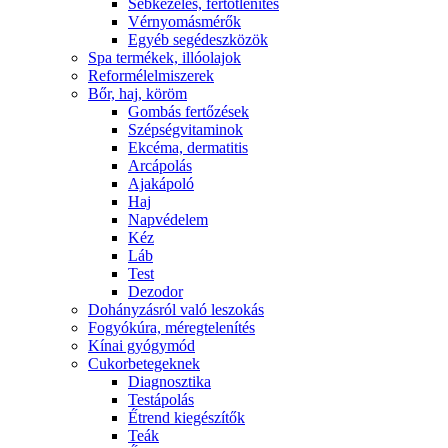
Sebkezelés, fertőtlenítés
Vérnyomásmérők
Egyéb segédeszközök
Spa termékek, illóolajok
Reformélelmiszerek
Bőr, haj, köröm
Gombás fertőzések
Szépségvitaminok
Ekcéma, dermatitis
Arcápolás
Ajakápoló
Haj
Napvédelem
Kéz
Láb
Test
Dezodor
Dohányzásról való leszokás
Fogyókúra, méregtelenítés
Kínai gyógymód
Cukorbetegeknek
Diagnosztika
Testápolás
É́trend kiegészítők
Teák