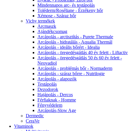
Mindennapos arc- és testápolás
Toléderm/Roséliane - Érzékeny bőr
Xémose - Száraz bőr
Vichy termékek
Arcmaszk
Ajándékcsomag
Arcápolás - arctisztítás - Purete Thermale
Arcápolás - hidratálás - Aqualia Thermál
Arcápolás - ideális bőrért - Idealia
Arcápolás - öregedésgátlás 40 év felett - Liftactiv
Arcápolás - öregedésgátlás 50 és 60 év felett -
Neovadiol
Arcápolás - problémás bőr - Normaderm
Arcápolás - száraz bőrre - Nutrilogie
Arcápolás - alapozók
Testápolás
Dezodorok
Hajápolás - Dercos
Férfiaknak - Homme
Fényvédelem
Arcápolás-Slow Age
Dermedic
CeraVe
Vitaminok