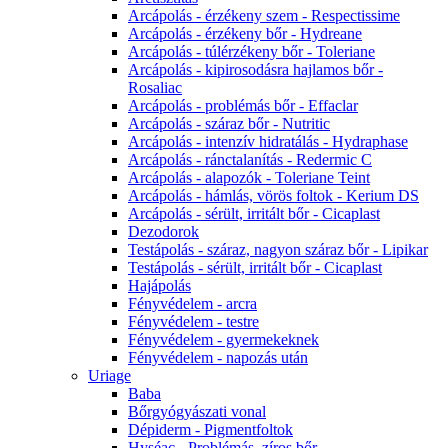
Arcápolás - érzékeny szem - Respectissime
Arcápolás - érzékeny bőr - Hydreane
Arcápolás - túlérzékeny bőr - Toleriane
Arcápolás - kipirosodásra hajlamos bőr -
Rosaliac
Arcápolás - problémás bőr - Effaclar
Arcápolás - száraz bőr - Nutritic
Arcápolás - intenzív hidratálás - Hydraphase
Arcápolás - ránctalanítás - Redermic C
Arcápolás - alapozók - Toleriane Teint
Arcápolás - hámlás, vörös foltok - Kerium DS
Arcápolás - sérült, irritált bőr - Cicaplast
Dezodorok
Testápolás - száraz, nagyon száraz bőr - Lipikar
Testápolás - sérült, irritált bőr - Cicaplast
Hajápolás
Fényvédelem - arcra
Fényvédelem - testre
Fényvédelem - gyermekeknek
Fényvédelem - napozás után
Uriage
Baba
Bőrgyógyászati vonal
Dépiderm - Pigmentfoltok
Hyséac - Problémás, zíros bőr