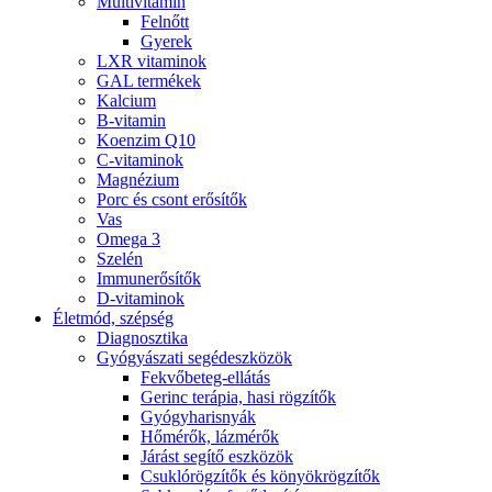
Multivitamin
Felnőtt
Gyerek
LXR vitaminok
GAL termékek
Kalcium
B-vitamin
Koenzim Q10
C-vitaminok
Magnézium
Porc és csont erősítők
Vas
Omega 3
Szelén
Immunerősítők
D-vitaminok
Életmód, szépség
Diagnosztika
Gyógyászati segédeszközök
Fekvőbeteg-ellátás
Gerinc terápia, hasi rögzítők
Gyógyharisnyák
Hőmérők, lázmérők
Járást segítő eszközök
Csuklórögzítők és könyökrögzítők