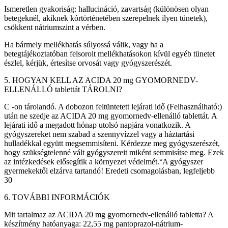
Ismeretlen gyakoriság: hallucináció, zavartság (különösen olyan
betegeknél, akiknek kórtörténetében szerepelnek ilyen tünetek),
csökkent nátriumszint a vérben.
Ha bármely mellékhatás súlyossá válik, vagy ha a
betegtájékoztatóban felsorolt mellékhatásokon kívül egyéb tünetet
észlel, kérjük, értesítse orvosát vagy gyógyszerészét.
5. HOGYAN KELL AZ ACIDA 20 mg GYOMORNEDV-
ELLENÁLLÓ tablettát TÁROLNI?
C -on tárolandó. A dobozon feltüntetett lejárati idő (Felhasználható:)
után ne szedje az ACIDA 20 mg gyomornedv-ellenálló tablettát. A
lejárati idő a megadott hónap utolsó napjára vonatkozik. A
gyógyszereket nem szabad a szennyvízzel vagy a háztartási
hulladékkal együtt megsemmisíteni. Kérdezze meg gyógyszerészét,
hogy szükségtelenné vált gyógyszereit miként semmisítse meg. Ezek
az intézkedések elősegítik a környezet védelmét.°A gyógyszer
gyermekektől elzárva tartandó! Eredeti csomagolásban, legfeljebb
30
6. TOVÁBBI INFORMÁCIÓK
Mit tartalmaz az ACIDA 20 mg gyomornedv-ellenálló tabletta? A
készítmény hatóanyaga: 22,55 mg pantoprazol-nátrium-