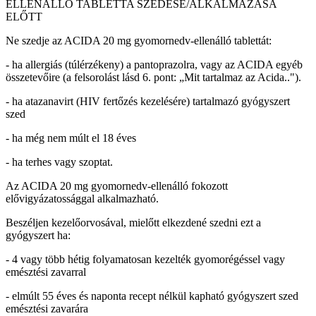
ELLENÁLLÓ TABLETTA SZEDÉSE/ALKALMAZÁSA
ELŐTT
Ne szedje az ACIDA 20 mg gyomornedv-ellenálló tablettát:
- ha allergiás (túlérzékeny) a pantoprazolra, vagy az ACIDA egyéb
összetevőire (a felsorolást lásd 6. pont: „Mit tartalmaz az Acida..").
- ha atazanavirt (HIV fertőzés kezelésére) tartalmazó gyógyszert
szed
- ha még nem múlt el 18 éves
- ha terhes vagy szoptat.
Az ACIDA 20 mg gyomornedv-ellenálló fokozott
elővigyázatossággal alkalmazható.
Beszéljen kezelőorvosával, mielőtt elkezdené szedni ezt a
gyógyszert ha:
- 4 vagy több hétig folyamatosan kezelték gyomorégéssel vagy
emésztési zavarral
- elmúlt 55 éves és naponta recept nélkül kapható gyógyszert szed
emésztési zavarára