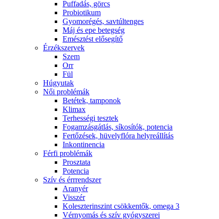
Puffadás, görcs
Probiotikum
Gyomorégés, savtúltenges
Máj és epe betegség
Emésztést elősegítő
Érzékszervek
Szem
Orr
Fül
Húgyutak
Női problémák
Betétek, tamponok
Klimax
Terhességi tesztek
Fogamzásgátlás, síkosítók, potencia
Fertőzések, hüvelyflóra helyreállítás
Inkontinencia
Férfi problémák
Prosztata
Potencia
Szív és érrrendszer
Aranyér
Visszér
Koleszterinszint csökkentők, omega 3
Vérnyomás és szív gyógyszerei