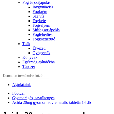
Fog és szájápolás
Í́nygyulladás
Fogkrém
Szájvíz
Fogkefe
Fogselyem
Műfogsor ápolás
Fogfehérítés
Fogköztisztító
Teák
É́lvezeti
Gyógyteák
Könyvek
Egészség ajándékba
Tápszer
Ajánlataink
Főoldal
Gyomorégés, savtúltenges
Acida 20mg gyomornedv-ellenálló tabletta 14 db