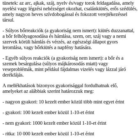
tünetek: az arc, ajkak, száj, nyelv és/vagy torok feldagadása, amely
nyelési vagy légzési nehézséget okozhat, csalánkiütés, erős szédülés,
amely nagyon heves szívdobogással és fokozott verejtékezéssel
társul.
- Súlyos bőrreakciók (a gyakoriság nem ismert): kiütés duzzanattal,
a bőr felhólyagosodása és hámlása, szem, orr, száj vagy a nemi
szervek körüli hámlás és vérzés, az egészségi állapot gyors
leromlása, vagy bőrkiütés a napfény hatására.
- Egyéb súlyos reakciók (a gyakoriság nem ismert): a bőr és a
szemek besárgulása (súlyos májkárosodás miatt) vagy
veseproblémák, mint például fájdalmas vizelés vagy lázzal járó
derékfájás.
A mellékhatások bizonyos gyakorisággal fordulhatnak elő,
amelyeket az alábbiak szerint határozzuk meg:
- nagyon gyakori: 10 kezelt ember közül több mint egyet érint
- gyakori: 100 kezelt ember közül 1-10-et érint
- nem gyakori: 1000 kezelt ember közül 1-10-et érint
- ritka: 10 000 kezelt ember közül 1-10-et érint