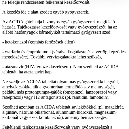
ne feledje rendszeresen felkeresni kezelőorvosát.
A kezelés ideje alatt szedett egyéb gyógyszerek.
Az ACIDA gátolhatja bizonyos egyéb gyógyszerek megfelelő
hatását. Tájékoztassa kezelőorvosát vagy gyógyszerészét, ha az
alábbi hatóanyagok bármelyikét tartalmazó gyógyszert szed:
- ketokonazol (gombás fertőzések ellen)
- warfarin és fenprokumon (véralvadásgátlásra és a vérrög képződés
megelőzésére). További vérvizsgálatokra lehet szükség
- atazanavir (HIV-fertőzés kezelésére). Nem szedheti az ACIDA
tablettát, ha atazanavirt kap.
Ne szedje az ACIDA tablettát olyan más gyógyszerekkel együtt,
amelyek csökkentik a gyomorban termelődő sav mennyiségét,
például más protonpumpa-gátlók (omeprazol, lanzoprazol vagy
rabeprazol) vagy H2-antagonisták (pl. ranitidin, famotidin).
Szedheti azonban az ACIDA tablettát savlekötőkkel (pl. magaldrát,
alginsav, nátrium-bikarbonát, alumínium-hidroxid, magnézium-
karbonát vagy ezek kombinációi), amennyiben szükséges.
Feltétlenül tájékoztassa kezelőorvosát vagy gyógyszerészét a