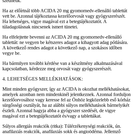
szedhetik.
Ha az előírtnál több ACIDA 20 mg gyomornedv-ellenálló tablettát
vett be. Azonnal tájékoztassa kezelőorvosát vagy gyógyszerészét.
Ha lehetséges, vigye magával ezt a betegtájékoztatót. A
túladagolásnak nincsenek ismert tünetei.
Ha elfelejtette bevenni az ACIDA 20 mg gyomornedv-ellenálló
tablettát: ne vegyen be kétszeres adagot a kihagyott adag pótlására.
A következő rendes adagot a következő nap, a szokásos időben
vegye be.
Ha bármilyen további kérdése van a készítmény alkalmazásával
kapcsolatban, kérdezze meg orvosát vagy gyógyszerészét.
4. LEHETSÉGES MELLÉKHATÁSOK:
Mint minden gyógyszer, így az ACIDA is okozhat mellékhatásokat,
amelyek azonban nem mindenkinél jelentkeznek. Azonnal forduljon
kezelőorvosához vagy keresse fel az Önhöz legközelebb eső kórház
sürgősségi osztályát, ha az alábbi súlyos mellékhatások bármelyikét
észleli. Azonnal hagyja abba a gyógyszer szedését, de vigye
magával ezt a betegtájékoztatót és/vagy a tablettákat.
Súlyos allergiás reakciók (ritka): Túlérzékenységi reakciók, ún.
anafilaxiás reakciók, anafilaxiás sokk és angioödéma. Jellemző