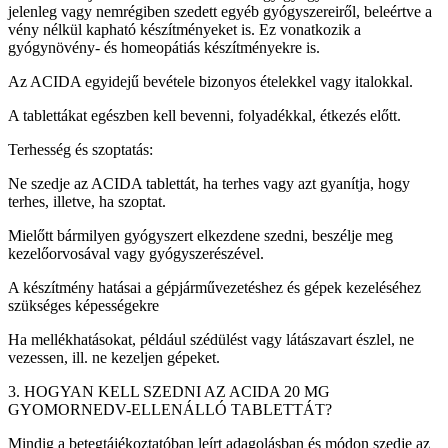
jelenleg vagy nemrégiben szedett egyéb gyógyszereiről, beleértve a
vény nélkül kapható készítményeket is. Ez vonatkozik a
gyógynövény- és homeopátiás készítményekre is.
Az ACIDA egyidejű bevétele bizonyos ételekkel vagy italokkal.
A tablettákat egészben kell bevenni, folyadékkal, étkezés előtt.
Terhesség és szoptatás:
Ne szedje az ACIDA tablettát, ha terhes vagy azt gyanítja, hogy
terhes, illetve, ha szoptat.
Mielőtt bármilyen gyógyszert elkezdene szedni, beszélje meg
kezelőorvosával vagy gyógyszerészével.
A készítmény hatásai a gépjárművezetéshez és gépek kezeléséhez
szükséges képességekre
Ha mellékhatásokat, például szédülést vagy látászavart észlel, ne
vezessen, ill. ne kezeljen gépeket.
3. HOGYAN KELL SZEDNI AZ ACIDA 20 MG
GYOMORNEDV-ELLENÁLLÓ TABLETTÁT?
Mindig a betegtájékoztatóban leírt adagolásban és módon szedje az