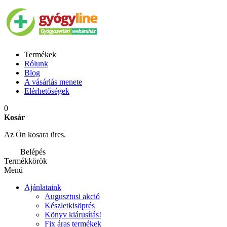
Termékek
Rólunk
Blog
A vásárlás menete
Elérhetőségek
0
Kosár
Az Ön kosara üres.
Belépés
Termékkörök
Menü
Ajánlataink
Augusztusi akció
Készletkisöprés
Könyv kiárusítás!
Fix áras termékek