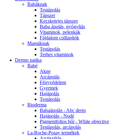
Babáknak
Testápolás
Tápszer
Kecsketejes tápszer
Baba ápolás, gyógyítás
Vitaminok, pelenkák
Fájdalom csillapítók
Mamáknak
Testápolás
Terhes vitaminok
Dermo patika
Babé
Akne
Arcápolás
Fényvédelem
Gyermek
Hajápolás
Testápolás
Bioderma
Babaápolás - Abc derm
Hajápolás - Nodé
Pigmentfoltos bőr - White objective
Testápolás, arcápolás
La-Roche-Posay termékek
Arctisztítás