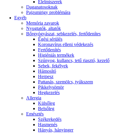
É́lelmiszerek
Daganatosoknak
Pajzsmirigy problémára
Egyéb
Memória zavarok
Nyugtatók, altatók
Bőrgyógyászat, sebkezelés, fertőtlenítes
É́gési sérülés
Koronavírus elleni védekezés
Fertőtlenítés
Higiéniás termékek
Szúnyog, kullancs, tetű riasztó, kezelő
Sebek, fekélyek
Hámosító
Herpesz
Pattanás, szemölcs, tyúkszem
Pikkelysömör
Hegkezelés
Allergia
Külsőleg
Belsőleg
Emésztés
Székrekedés
Hasmenés
Hányás, hányinger