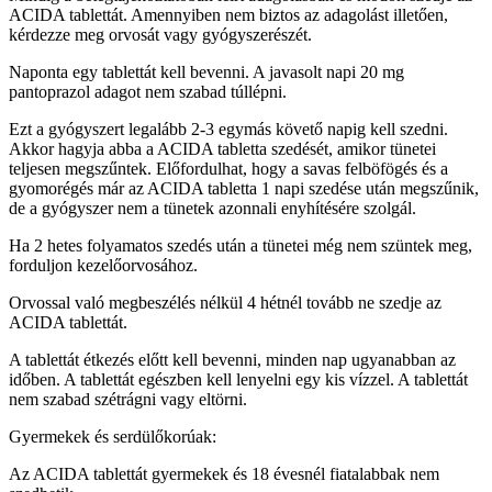
ACIDA tablettát. Amennyiben nem biztos az adagolást illetően,
kérdezze meg orvosát vagy gyógyszerészét.
Naponta egy tablettát kell bevenni. A javasolt napi 20 mg
pantoprazol adagot nem szabad túllépni.
Ezt a gyógyszert legalább 2-3 egymás követő napig kell szedni.
Akkor hagyja abba a ACIDA tabletta szedését, amikor tünetei
teljesen megszűntek. Előfordulhat, hogy a savas felböfögés és a
gyomorégés már az ACIDA tabletta 1 napi szedése után megszűnik,
de a gyógyszer nem a tünetek azonnali enyhítésére szolgál.
Ha 2 hetes folyamatos szedés után a tünetei még nem szüntek meg,
forduljon kezelőorvosához.
Orvossal való megbeszélés nélkül 4 hétnél tovább ne szedje az
ACIDA tablettát.
A tablettát étkezés előtt kell bevenni, minden nap ugyanabban az
időben. A tablettát egészben kell lenyelni egy kis vízzel. A tablettát
nem szabad szétrágni vagy eltörni.
Gyermekek és serdülőkorúak:
Az ACIDA tablettát gyermekek és 18 évesnél fiatalabbak nem