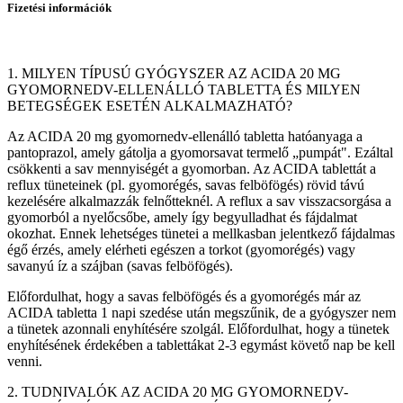
Fizetési információk
1. MILYEN TÍPUSÚ GYÓGYSZER AZ ACIDA 20 MG
GYOMORNEDV-ELLENÁLLÓ TABLETTA ÉS MILYEN
BETEGSÉGEK ESETÉN ALKALMAZHATÓ?
Az ACIDA 20 mg gyomornedv-ellenálló tabletta hatóanyaga a
pantoprazol, amely gátolja a gyomorsavat termelő „pumpát". Ezáltal
csökkenti a sav mennyiségét a gyomorban. Az ACIDA tablettát a
reflux tüneteinek (pl. gyomorégés, savas felböfögés) rövid távú
kezelésére alkalmazzák felnőtteknél. A reflux a sav visszacsorgása a
gyomorból a nyelőcsőbe, amely így begyulladhat és fájdalmat
okozhat. Ennek lehetséges tünetei a mellkasban jelentkező fájdalmas
égő érzés, amely elérheti egészen a torkot (gyomorégés) vagy
savanyú íz a szájban (savas felböfögés).
Előfordulhat, hogy a savas felböfögés és a gyomorégés már az
ACIDA tabletta 1 napi szedése után megszűnik, de a gyógyszer nem
a tünetek azonnali enyhítésére szolgál. Előfordulhat, hogy a tünetek
enyhítésének érdekében a tablettákat 2-3 egymást követő nap be kell
venni.
2. TUDNIVALÓK AZ ACIDA 20 MG GYOMORNEDV-