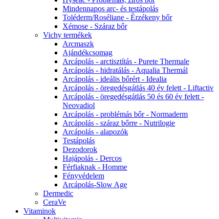
Mindennapos arc- és testápolás
Toléderm/Roséliane - Érzékeny bőr
Xémose - Száraz bőr
Vichy termékek
Arcmaszk
Ajándékcsomag
Arcápolás - arctisztítás - Purete Thermale
Arcápolás - hidratálás - Aqualia Thermál
Arcápolás - ideális bőrért - Idealia
Arcápolás - öregedésgátlás 40 év felett - Liftactiv
Arcápolás - öregedésgátlás 50 és 60 év felett -
Neovadiol
Arcápolás - problémás bőr - Normaderm
Arcápolás - száraz bőrre - Nutrilogie
Arcápolás - alapozók
Testápolás
Dezodorok
Hajápolás - Dercos
Férfiaknak - Homme
Fényvédelem
Arcápolás-Slow Age
Dermedic
CeraVe
Vitaminok