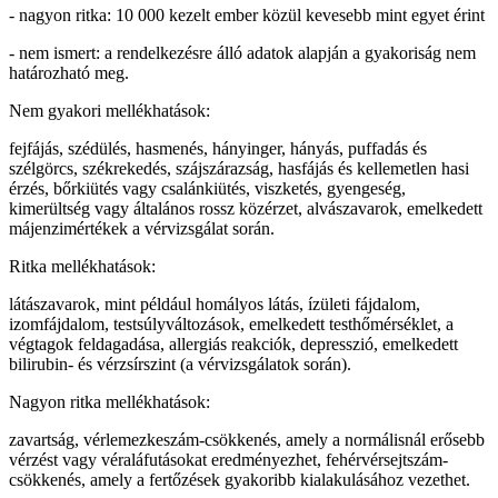
- nagyon ritka: 10 000 kezelt ember közül kevesebb mint egyet érint
- nem ismert: a rendelkezésre álló adatok alapján a gyakoriság nem
határozható meg.
Nem gyakori mellékhatások:
fejfájás, szédülés, hasmenés, hányinger, hányás, puffadás és
szélgörcs, székrekedés, szájszárazság, hasfájás és kellemetlen hasi
érzés, bőrkiütés vagy csalánkiütés, viszketés, gyengeség,
kimerültség vagy általános rossz közérzet, alvászavarok, emelkedett
májenzimértékek a vérvizsgálat során.
Ritka mellékhatások:
látászavarok, mint például homályos látás, ízületi fájdalom,
izomfájdalom, testsúlyváltozások, emelkedett testhőmérséklet, a
végtagok feldagadása, allergiás reakciók, depresszió, emelkedett
bilirubin- és vérzsírszint (a vérvizsgálatok során).
Nagyon ritka mellékhatások:
zavartság, vérlemezkeszám-csökkenés, amely a normálisnál erősebb
vérzést vagy véraláfutásokat eredményezhet, fehérvérsejtszám-
csökkenés, amely a fertőzések gyakoribb kialakulásához vezethet.