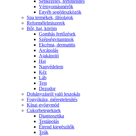
Sebkezelés, fertőtlenítés
Vérnyomásmérők
Egyéb segédeszközök
Spa termékek, illóolajok
Reformélelmiszerek
Bőr, haj, köröm
Gombás fertőzések
Szépségvitaminok
Ekcéma, dermatitis
Arcápolás
Ajakápoló
Haj
Napvédelem
Kéz
Láb
Test
Dezodor
Dohányzásról való leszokás
Fogyókúra, méregtelenítés
Kínai gyógymód
Cukorbetegeknek
Diagnosztika
Testápolás
É́trend kiegészítők
Teák