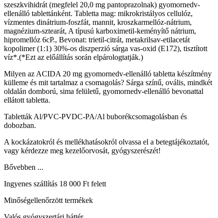
szeszkvihidrát (megfelel 20,0 mg pantoprazolnak) gyomornedv-
ellenálló tablettánként. Tabletta mag: mikrokristályos cellulóz,
vízmentes dinátrium-foszfát, mannit, kroszkarmellóz-nátrium,
magnézium-sztearát, A típusú karboximetil-keményítő nátrium,
hipromellóz 6cP., Bevonat: trietil-citrát, metakrilsav-etilacetát
kopolimer (1:1) 30%-os diszperzió sárga vas-oxid (E172), tisztított
víz*.(*Ezt az előállítás során elpárologtatják.)
Milyen az ACIDA 20 mg gyomornedv-ellenálló tabletta készítmény
külleme és mit tartalmaz a csomagolás? Sárga színű, ovális, mindkét
oldalán domború, sima felületű, gyomornedv-ellenálló bevonattal
ellátott tabletta.
Tabletták Al/PVC-PVDC-PA/Al buborékcsomagolásban és
dobozban.
A kockázatokról és mellékhatásokról olvassa el a betegtájékoztatót,
vagy kérdezze meg kezelőorvosát, gyógyszerészét!
Bővebben ...
Ingyenes szállítás 18 000 Ft felett
Minőségellenőrzött termékek
Valós gyógyszertári háttér