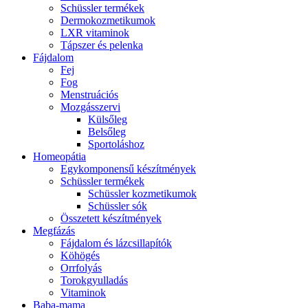
Schüssler termékek
Dermokozmetikumok
LXR vitaminok
Tápszer és pelenka
Fájdalom
Fej
Fog
Menstruációs
Mozgásszervi
Külsőleg
Belsőleg
Sportoláshoz
Homeopátia
Egykomponensű készítmények
Schüssler termékek
Schüssler kozmetikumok
Schüssler sók
Összetett készítmények
Megfázás
Fájdalom és lázcsillapítók
Köhögés
Orrfolyás
Torokgyulladás
Vitaminok
Baba-mama