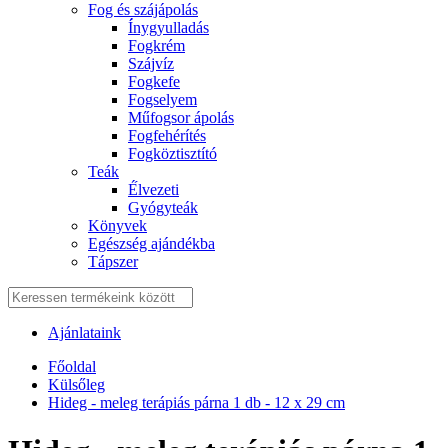
Fog és szájápolás
Í́nygyulladás
Fogkrém
Szájvíz
Fogkefe
Fogselyem
Műfogsor ápolás
Fogfehérítés
Fogköztisztító
Teák
É́lvezeti
Gyógyteák
Könyvek
Egészség ajándékba
Tápszer
Ajánlataink
Főoldal
Külsőleg
Hideg - meleg terápiás párna 1 db - 12 x 29 cm