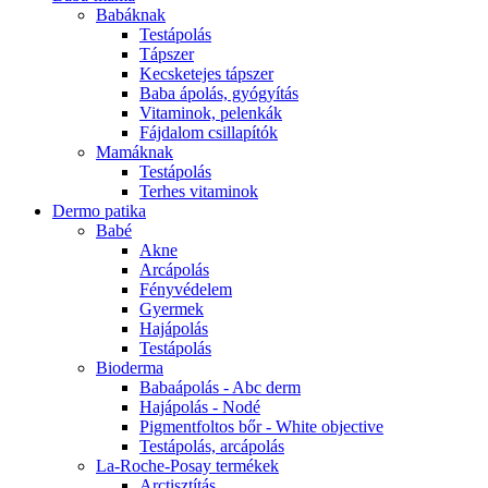
Babáknak
Testápolás
Tápszer
Kecsketejes tápszer
Baba ápolás, gyógyítás
Vitaminok, pelenkák
Fájdalom csillapítók
Mamáknak
Testápolás
Terhes vitaminok
Dermo patika
Babé
Akne
Arcápolás
Fényvédelem
Gyermek
Hajápolás
Testápolás
Bioderma
Babaápolás - Abc derm
Hajápolás - Nodé
Pigmentfoltos bőr - White objective
Testápolás, arcápolás
La-Roche-Posay termékek
Arctisztítás