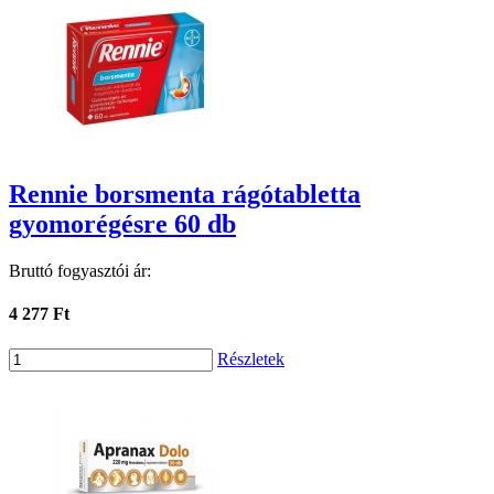
Rennie borsmenta rágótabletta
gyomorégésre 60 db
Bruttó fogyasztói ár:
4 277 Ft
Részletek