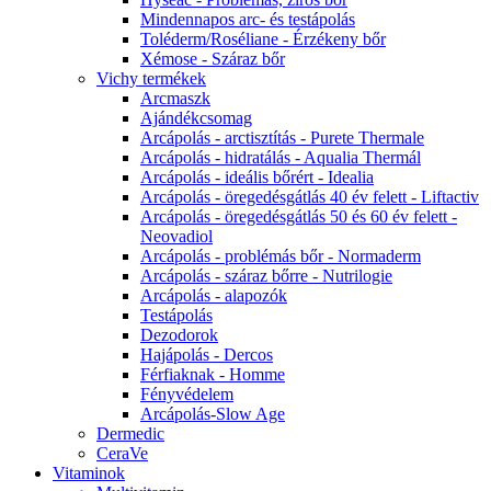
Mindennapos arc- és testápolás
Toléderm/Roséliane - Érzékeny bőr
Xémose - Száraz bőr
Vichy termékek
Arcmaszk
Ajándékcsomag
Arcápolás - arctisztítás - Purete Thermale
Arcápolás - hidratálás - Aqualia Thermál
Arcápolás - ideális bőrért - Idealia
Arcápolás - öregedésgátlás 40 év felett - Liftactiv
Arcápolás - öregedésgátlás 50 és 60 év felett -
Neovadiol
Arcápolás - problémás bőr - Normaderm
Arcápolás - száraz bőrre - Nutrilogie
Arcápolás - alapozók
Testápolás
Dezodorok
Hajápolás - Dercos
Férfiaknak - Homme
Fényvédelem
Arcápolás-Slow Age
Dermedic
CeraVe
Vitaminok