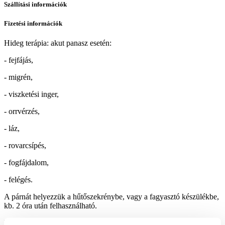
Szállítási információk
Fizetési információk
Hideg terápia: akut panasz esetén:
- fejfájás,
- migrén,
- viszketési inger,
- orrvérzés,
- láz,
- rovarcsípés,
- fogfájdalom,
- felégés.
A párnát helyezzük a hűtőszekrénybe, vagy a fagyasztó készülékbe,
kb. 2 óra után felhasználható.
Meleg terápia: krónikus panasz esetén: