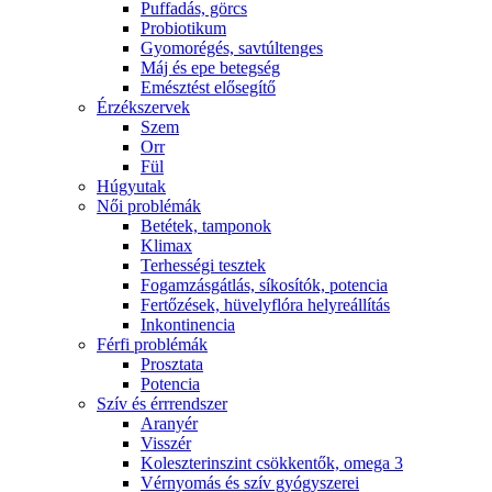
Puffadás, görcs
Probiotikum
Gyomorégés, savtúltenges
Máj és epe betegség
Emésztést elősegítő
Érzékszervek
Szem
Orr
Fül
Húgyutak
Női problémák
Betétek, tamponok
Klimax
Terhességi tesztek
Fogamzásgátlás, síkosítók, potencia
Fertőzések, hüvelyflóra helyreállítás
Inkontinencia
Férfi problémák
Prosztata
Potencia
Szív és érrrendszer
Aranyér
Visszér
Koleszterinszint csökkentők, omega 3
Vérnyomás és szív gyógyszerei