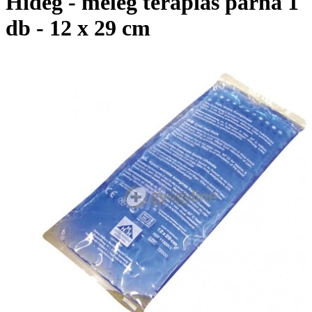
Hideg - meleg terápiás párna 1
db - 12 x 29 cm