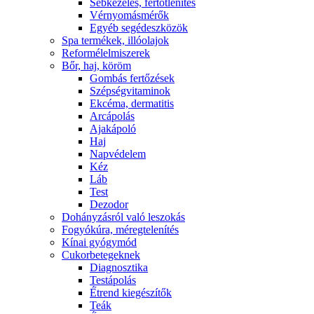
Sebkezelés, fertőtlenítés
Vérnyomásmérők
Egyéb segédeszközök
Spa termékek, illóolajok
Reformélelmiszerek
Bőr, haj, köröm
Gombás fertőzések
Szépségvitaminok
Ekcéma, dermatitis
Arcápolás
Ajakápoló
Haj
Napvédelem
Kéz
Láb
Test
Dezodor
Dohányzásról való leszokás
Fogyókúra, méregtelenítés
Kínai gyógymód
Cukorbetegeknek
Diagnosztika
Testápolás
É́trend kiegészítők
Teák