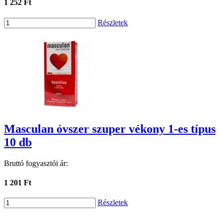
1 252 Ft
Részletek
Masculan óvszer szuper vékony 1-es típus
10 db
Bruttó fogyasztói ár:
1 201 Ft
Részletek