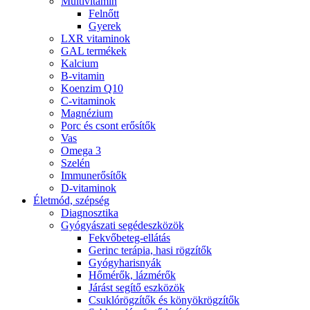
Multivitamin
Felnőtt
Gyerek
LXR vitaminok
GAL termékek
Kalcium
B-vitamin
Koenzim Q10
C-vitaminok
Magnézium
Porc és csont erősítők
Vas
Omega 3
Szelén
Immunerősítők
D-vitaminok
Életmód, szépség
Diagnosztika
Gyógyászati segédeszközök
Fekvőbeteg-ellátás
Gerinc terápia, hasi rögzítők
Gyógyharisnyák
Hőmérők, lázmérők
Járást segítő eszközök
Csuklórögzítők és könyökrögzítők