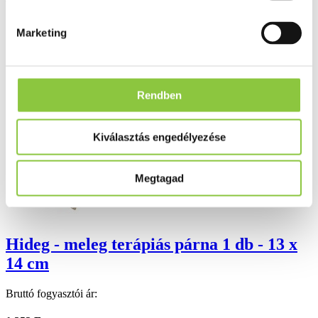
Valós gyógyszertári háttér
Folyamatos akciók
Marketing
Ezek is érdekelhetik Önt
Rendben
Kiválasztás engedélyezése
Megtagad
Hideg - meleg terápiás párna 1 db - 13 x
14 cm
Bruttó fogyasztói ár: