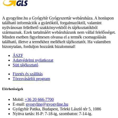
A gyogyline.hu a Gyógyhír Gyógyszertár webáruháza. A honlapon
található információk a gyártóktól, forgalmazóktól, valamint
nyilvánosan fellelhető szakkönyvekből és tájékoztatókból
származnak. Ezek tartalmáért webáruházunk nem vállal felelősséget.
Minden esetben figyelmesen olvassa el a termék csomagolásán
található, illetve a termékhez mellékelt tájékoztatót. Ha valamiben
bizonytalan, forduljon hozzánk bizalommal!
ÁSZF
Adatvédelmi nyilatkozat
Süti tájékoztató
Fizetés és szállítás
Törzsvásárlói program
Elérhetőségek
Mobil:
+36 20 666-7700
E-mail:
gyogyline@gyogyline.hu
Gyógyhír Patika, Budapest, Teleki László tér 5, 1086
Nyitva tartás: H-P: 7-18-ig, szombaton: 7-14-ig.