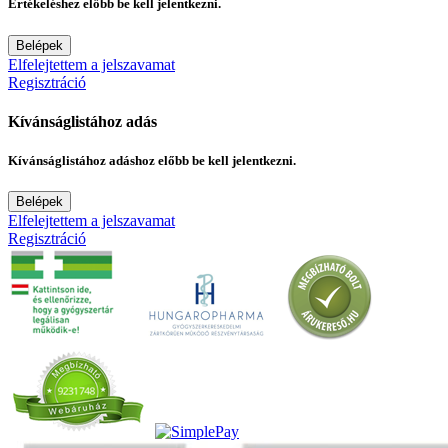
Értékeléshez előbb be kell jelentkezni.
Belépek
Elfelejtettem a jelszavamat
Regisztráció
Kívánságlistához adás
Kívánságlistához adáshoz előbb be kell jelentkezni.
Belépek
Elfelejtettem a jelszavamat
Regisztráció