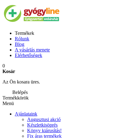
Termékek
Rólunk
Blog
A vásárlás menete
Elérhetőségek
0
Kosár
Az Ön kosara üres.
Belépés
Termékkörök
Menü
Ajánlataink
Augusztusi akció
Készletkisöprés
Könyv kiárusítás!
Fix áras termékek