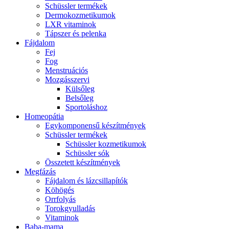
Schüssler termékek
Dermokozmetikumok
LXR vitaminok
Tápszer és pelenka
Fájdalom
Fej
Fog
Menstruációs
Mozgásszervi
Külsőleg
Belsőleg
Sportoláshoz
Homeopátia
Egykomponensű készítmények
Schüssler termékek
Schüssler kozmetikumok
Schüssler sók
Összetett készítmények
Megfázás
Fájdalom és lázcsillapítók
Köhögés
Orrfolyás
Torokgyulladás
Vitaminok
Baba-mama