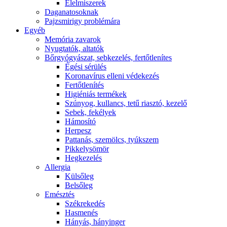
É́lelmiszerek
Daganatosoknak
Pajzsmirigy problémára
Egyéb
Memória zavarok
Nyugtatók, altatók
Bőrgyógyászat, sebkezelés, fertőtlenítes
É́gési sérülés
Koronavírus elleni védekezés
Fertőtlenítés
Higiéniás termékek
Szúnyog, kullancs, tetű riasztó, kezelő
Sebek, fekélyek
Hámosító
Herpesz
Pattanás, szemölcs, tyúkszem
Pikkelysömör
Hegkezelés
Allergia
Külsőleg
Belsőleg
Emésztés
Székrekedés
Hasmenés
Hányás, hányinger