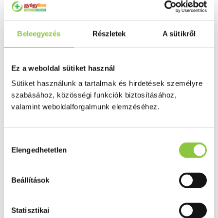
- izomláz,
- megerőltetés,
Beleegyezés
Részletek
A sütikről
- görcs,
- reuma,
Ez a weboldal sütiket használ
- lumbágó,
Sütiket használunk a tartalmak és hirdetések személyre
szabásához, közösségi funkciók biztosításához,
- menstruációs panasz.
valamint weboldalforgalmunk elemzéséhez.
A párnát helyezzük forró vízbe 8-10 percre, vagy 1 percre
mikrohullámú sütőbe 180 w teljesítmény beállításával.
Ne forralja a párnát vízben!
Hozzájárulás
Elengedhetetlen
kiválasztása
Kontraindikáció: nem ismert!
Bővebben ...
Beállítások
Ingyenes szállítás 18 000 Ft felett
Minőségellenőrzött termékek
Statisztikai