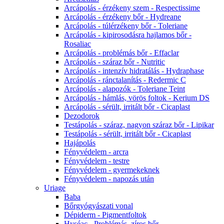
Arcápolás - érzékeny szem - Respectissime
Arcápolás - érzékeny bőr - Hydreane
Arcápolás - túlérzékeny bőr - Toleriane
Arcápolás - kipirosodásra hajlamos bőr -
Rosaliac
Arcápolás - problémás bőr - Effaclar
Arcápolás - száraz bőr - Nutritic
Arcápolás - intenzív hidratálás - Hydraphase
Arcápolás - ránctalanítás - Redermic C
Arcápolás - alapozók - Toleriane Teint
Arcápolás - hámlás, vörös foltok - Kerium DS
Arcápolás - sérült, irritált bőr - Cicaplast
Dezodorok
Testápolás - száraz, nagyon száraz bőr - Lipikar
Testápolás - sérült, irritált bőr - Cicaplast
Hajápolás
Fényvédelem - arcra
Fényvédelem - testre
Fényvédelem - gyermekeknek
Fényvédelem - napozás után
Uriage
Baba
Bőrgyógyászati vonal
Dépiderm - Pigmentfoltok
Hyséac - Problémás, zíros bőr