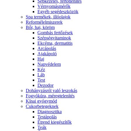
Sebkezelés, fertőtlenítés
Vérnyomásmérők
Egyéb segédeszközök
Spa termékek, illóolajok
Reformélelmiszerek
Bőr, haj, köröm
Gombás fertőzések
Szépségvitaminok
Ekcéma, dermatitis
Arcápolás
Ajakápoló
Haj
Napvédelem
Kéz
Láb
Test
Dezodor
Dohányzásról való leszokás
Fogyókúra, méregtelenítés
Kínai gyógymód
Cukorbetegeknek
Diagnosztika
Testápolás
É́trend kiegészítők
Teák