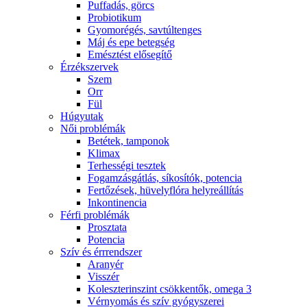
Puffadás, görcs
Probiotikum
Gyomorégés, savtúltenges
Máj és epe betegség
Emésztést elősegítő
Érzékszervek
Szem
Orr
Fül
Húgyutak
Női problémák
Betétek, tamponok
Klimax
Terhességi tesztek
Fogamzásgátlás, síkosítók, potencia
Fertőzések, hüvelyflóra helyreállítás
Inkontinencia
Férfi problémák
Prosztata
Potencia
Szív és érrrendszer
Aranyér
Visszér
Koleszterinszint csökkentők, omega 3
Vérnyomás és szív gyógyszerei