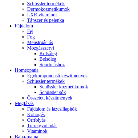
Schüssler termékek
Dermokozmetikumok
LXR vitaminok
Tápszer és pelenka
Fájdalom
Fej
Fog
Menstruációs
Mozgásszervi
Külsőleg
Belsőleg
Sportoláshoz
Homeopátia
Egykomponensű készítmények
Schüssler termékek
Schüssler kozmetikumok
Schüssler sók
Összetett készítmények
Megfázás
Fájdalom és lázcsillapítók
Köhögés
Orrfolyás
Torokgyulladás
Vitaminok
Baba-mama