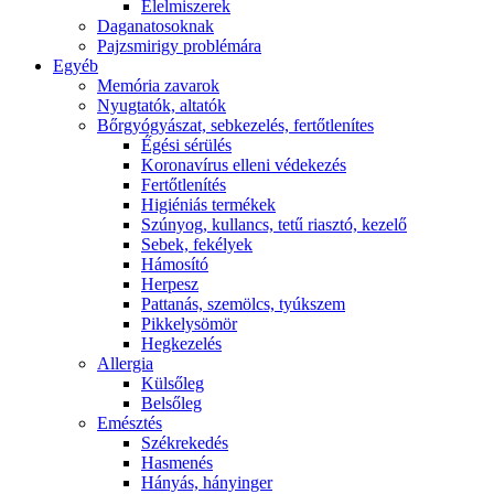
É́lelmiszerek
Daganatosoknak
Pajzsmirigy problémára
Egyéb
Memória zavarok
Nyugtatók, altatók
Bőrgyógyászat, sebkezelés, fertőtlenítes
É́gési sérülés
Koronavírus elleni védekezés
Fertőtlenítés
Higiéniás termékek
Szúnyog, kullancs, tetű riasztó, kezelő
Sebek, fekélyek
Hámosító
Herpesz
Pattanás, szemölcs, tyúkszem
Pikkelysömör
Hegkezelés
Allergia
Külsőleg
Belsőleg
Emésztés
Székrekedés
Hasmenés
Hányás, hányinger