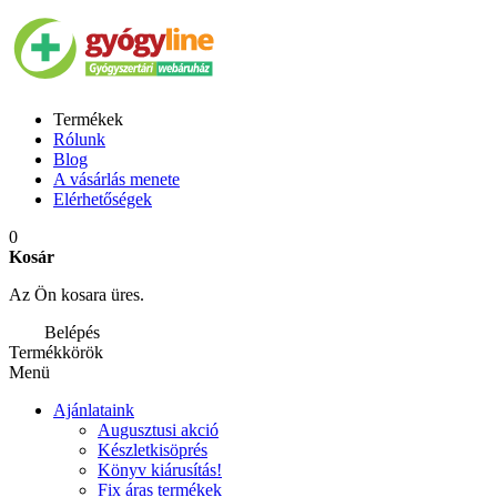
Termékek
Rólunk
Blog
A vásárlás menete
Elérhetőségek
0
Kosár
Az Ön kosara üres.
Belépés
Termékkörök
Menü
Ajánlataink
Augusztusi akció
Készletkisöprés
Könyv kiárusítás!
Fix áras termékek