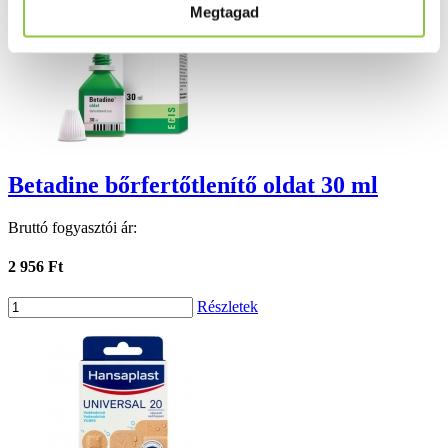
Megtagad
Betadine bőrfertőtlenítő oldat 30 ml
Bruttó fogyasztói ár:
2 956 Ft
Részletek