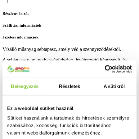
Részletes leírás
Szállítási információk
Fizetési információk
Vízálló műanyag sebtapasz, amely véd a szennyeződésektől.
A sebtapasz nagy nedvességfelszívó, légáteresztő képességű, és
kiválóan illeszkedik a testfelszín csaknem minden részéhez.
Kiszerelés: 20 db.
Beleegyezés
Részletek
A sütikről
Bővebben ...
Ingyenes szállítás 18 000 Ft felett
Minőségellenőrzött termékek
Ez a weboldal sütiket használ
Sütiket használunk a tartalmak és hirdetések személyre
Valós gyógyszertári háttér
szabásához, közösségi funkciók biztosításához,
Folyamatos akciók
valamint weboldalforgalmunk elemzéséhez.