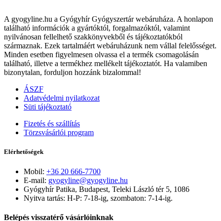
A gyogyline.hu a Gyógyhír Gyógyszertár webáruháza. A honlapon
található információk a gyártóktól, forgalmazóktól, valamint
nyilvánosan fellelhető szakkönyvekből és tájékoztatókból
származnak. Ezek tartalmáért webáruházunk nem vállal felelősséget.
Minden esetben figyelmesen olvassa el a termék csomagolásán
található, illetve a termékhez mellékelt tájékoztatót. Ha valamiben
bizonytalan, forduljon hozzánk bizalommal!
ÁSZF
Adatvédelmi nyilatkozat
Süti tájékoztató
Fizetés és szállítás
Törzsvásárlói program
Elérhetőségek
Mobil:
+36 20 666-7700
E-mail:
gyogyline@gyogyline.hu
Gyógyhír Patika, Budapest, Teleki László tér 5, 1086
Nyitva tartás: H-P: 7-18-ig, szombaton: 7-14-ig.
Belépés visszatérő vásárlóinknak