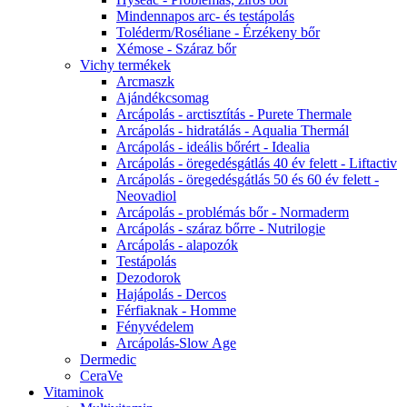
Mindennapos arc- és testápolás
Toléderm/Roséliane - Érzékeny bőr
Xémose - Száraz bőr
Vichy termékek
Arcmaszk
Ajándékcsomag
Arcápolás - arctisztítás - Purete Thermale
Arcápolás - hidratálás - Aqualia Thermál
Arcápolás - ideális bőrért - Idealia
Arcápolás - öregedésgátlás 40 év felett - Liftactiv
Arcápolás - öregedésgátlás 50 és 60 év felett -
Neovadiol
Arcápolás - problémás bőr - Normaderm
Arcápolás - száraz bőrre - Nutrilogie
Arcápolás - alapozók
Testápolás
Dezodorok
Hajápolás - Dercos
Férfiaknak - Homme
Fényvédelem
Arcápolás-Slow Age
Dermedic
CeraVe
Vitaminok