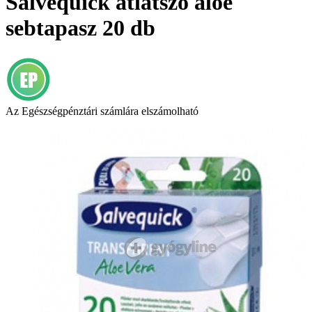
Salvequick átlátszó aloe
sebtapasz 20 db
Az Egészségpénztári számlára elszámolható