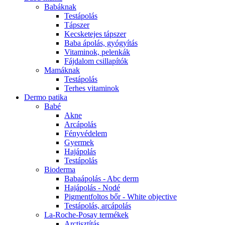
Babáknak
Testápolás
Tápszer
Kecsketejes tápszer
Baba ápolás, gyógyítás
Vitaminok, pelenkák
Fájdalom csillapítók
Mamáknak
Testápolás
Terhes vitaminok
Dermo patika
Babé
Akne
Arcápolás
Fényvédelem
Gyermek
Hajápolás
Testápolás
Bioderma
Babaápolás - Abc derm
Hajápolás - Nodé
Pigmentfoltos bőr - White objective
Testápolás, arcápolás
La-Roche-Posay termékek
Arctisztítás