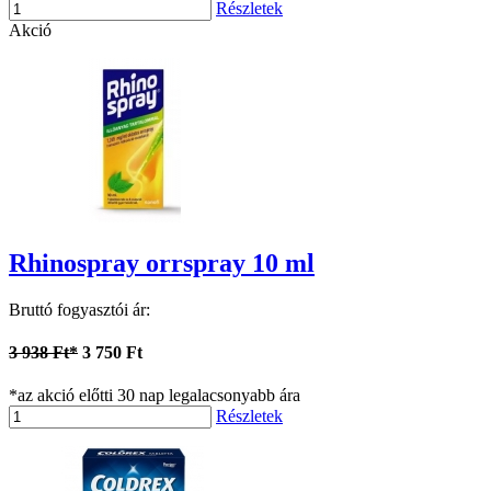
Részletek
Akció
Rhinospray orrspray 10 ml
Bruttó fogyasztói ár:
3 938 Ft*
3 750 Ft
*az akció előtti 30 nap legalacsonyabb ára
Részletek