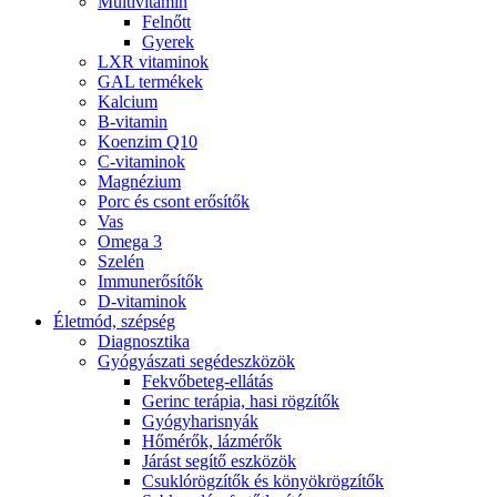
Multivitamin
Felnőtt
Gyerek
LXR vitaminok
GAL termékek
Kalcium
B-vitamin
Koenzim Q10
C-vitaminok
Magnézium
Porc és csont erősítők
Vas
Omega 3
Szelén
Immunerősítők
D-vitaminok
Életmód, szépség
Diagnosztika
Gyógyászati segédeszközök
Fekvőbeteg-ellátás
Gerinc terápia, hasi rögzítők
Gyógyharisnyák
Hőmérők, lázmérők
Járást segítő eszközök
Csuklórögzítők és könyökrögzítők