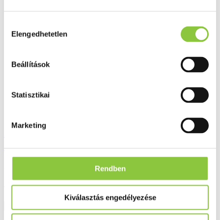
Ezek is érdekelhetik Önt
Hozzájárulás
Elengedhetetlen
kiválasztása
Beállítások
Statisztikai
Marketing
Algoflex Forte dolo 400 mg filmtabletta,
20 db
Bruttó fogyasztói ár:
Rendben
4 117 Ft
Kiválasztás engedélyezése
Részletek