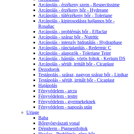
Arcápolás - érzékeny szem - Respectissime
Arcápolás - érzékeny bőr - Hydreane
Arcápolás - túlérzékeny bőr - Toleriane
Arcápolás - kipirosodásra hajlamos bőr -
Rosaliac
Arcápolás - problémás bőr - Effaclar
Arcápolás - száraz bőr - Nutritic
Arcápolás - intenzív hidratálás - Hydraphase
Arcápolás - ránctalanítás - Redermic C
Arcápolás - alapozók - Toleriane Teint
Arcápolás - hámlás, vörös foltok - Kerium DS
Arcápolás - sérült, irritált bőr - Cicaplast
Dezodorok
Testápolás - száraz, nagyon száraz bőr - Lipikar
Testápolás - sérült, irritált bőr - Cicaplast
Hajápolás
Fényvédelem - arcra
Fényvédelem - testre
Fényvédelem - gyermekeknek
Fényvédelem - napozás után
Uriage
Baba
Bőrgyógyászati vonal
Dépiderm - Pigmentfoltok
Hyséac - Problémás, zíros bőr