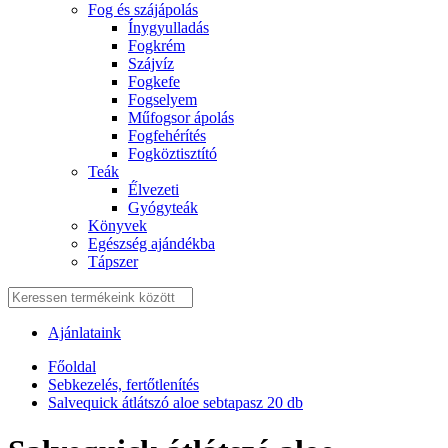
Fog és szájápolás
Í́nygyulladás
Fogkrém
Szájvíz
Fogkefe
Fogselyem
Műfogsor ápolás
Fogfehérítés
Fogköztisztító
Teák
É́lvezeti
Gyógyteák
Könyvek
Egészség ajándékba
Tápszer
Ajánlataink
Főoldal
Sebkezelés, fertőtlenítés
Salvequick átlátszó aloe sebtapasz 20 db