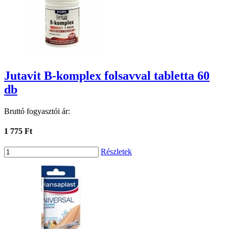
Jutavit B-komplex folsavval tabletta 60
db
Bruttó fogyasztói ár:
1 775 Ft
Részletek