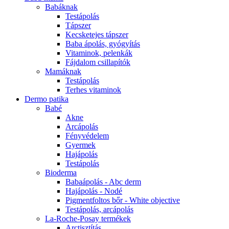
Babáknak
Testápolás
Tápszer
Kecsketejes tápszer
Baba ápolás, gyógyítás
Vitaminok, pelenkák
Fájdalom csillapítók
Mamáknak
Testápolás
Terhes vitaminok
Dermo patika
Babé
Akne
Arcápolás
Fényvédelem
Gyermek
Hajápolás
Testápolás
Bioderma
Babaápolás - Abc derm
Hajápolás - Nodé
Pigmentfoltos bőr - White objective
Testápolás, arcápolás
La-Roche-Posay termékek
Arctisztítás