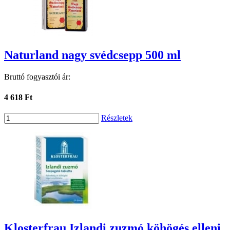
Naturland nagy svédcsepp 500 ml
Bruttó fogyasztói ár:
4 618 Ft
Részletek
Klosterfrau Izlandi zuzmó köhögés elleni