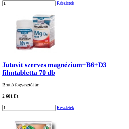
Részletek
Jutavit szerves magnézium+B6+D3
filmtabletta 70 db
Bruttó fogyasztói ár:
2 681 Ft
Részletek