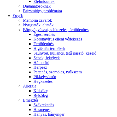
É́lelmiszerek
Daganatosoknak
Pajzsmirigy problémára
Egyéb
Memória zavarok
Nyugtatók, altatók
Bőrgyógyászat, sebkezelés, fertőtlenítes
É́gési sérülés
Koronavírus elleni védekezés
Fertőtlenítés
Higiéniás termékek
Szúnyog, kullancs, tetű riasztó, kezelő
Sebek, fekélyek
Hámosító
Herpesz
Pattanás, szemölcs, tyúkszem
Pikkelysömör
Hegkezelés
Allergia
Külsőleg
Belsőleg
Emésztés
Székrekedés
Hasmenés
Hányás, hányinger