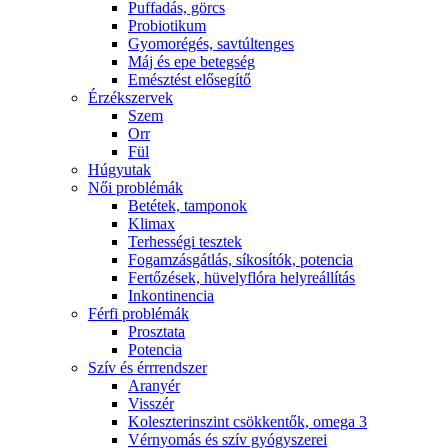
Puffadás, görcs
Probiotikum
Gyomorégés, savtúltenges
Máj és epe betegség
Emésztést elősegítő
Érzékszervek
Szem
Orr
Fül
Húgyutak
Női problémák
Betétek, tamponok
Klimax
Terhességi tesztek
Fogamzásgátlás, síkosítók, potencia
Fertőzések, hüvelyflóra helyreállítás
Inkontinencia
Férfi problémák
Prosztata
Potencia
Szív és érrrendszer
Aranyér
Visszér
Koleszterinszint csökkentők, omega 3
Vérnyomás és szív gyógyszerei