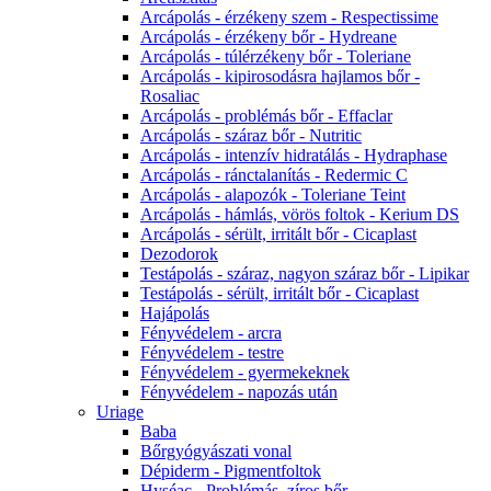
Arcápolás - érzékeny szem - Respectissime
Arcápolás - érzékeny bőr - Hydreane
Arcápolás - túlérzékeny bőr - Toleriane
Arcápolás - kipirosodásra hajlamos bőr -
Rosaliac
Arcápolás - problémás bőr - Effaclar
Arcápolás - száraz bőr - Nutritic
Arcápolás - intenzív hidratálás - Hydraphase
Arcápolás - ránctalanítás - Redermic C
Arcápolás - alapozók - Toleriane Teint
Arcápolás - hámlás, vörös foltok - Kerium DS
Arcápolás - sérült, irritált bőr - Cicaplast
Dezodorok
Testápolás - száraz, nagyon száraz bőr - Lipikar
Testápolás - sérült, irritált bőr - Cicaplast
Hajápolás
Fényvédelem - arcra
Fényvédelem - testre
Fényvédelem - gyermekeknek
Fényvédelem - napozás után
Uriage
Baba
Bőrgyógyászati vonal
Dépiderm - Pigmentfoltok
Hyséac - Problémás, zíros bőr