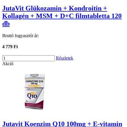
JutaVit Glükozamin + Kondroitin +
Kollagén + MSM + D+C filmtabletta 120
db
Bruttó fogyasztói ár:
4 779 Ft
Részletek
Akció
Jutavit Koenzim Q10 100mg + E-vitamin