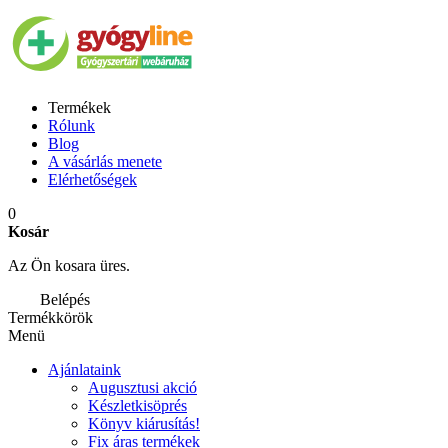
Termékek
Rólunk
Blog
A vásárlás menete
Elérhetőségek
0
Kosár
Az Ön kosara üres.
Belépés
Termékkörök
Menü
Ajánlataink
Augusztusi akció
Készletkisöprés
Könyv kiárusítás!
Fix áras termékek