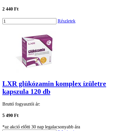
2 440 Ft
Részletek
LXR glükózamin komplex ízületre
kapszula 120 db
Bruttó fogyasztói ár:
5 490 Ft
*az akció előtti 30 nap legalacsonyabb ára