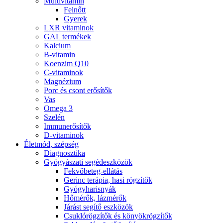
Multivitamin
Felnőtt
Gyerek
LXR vitaminok
GAL termékek
Kalcium
B-vitamin
Koenzim Q10
C-vitaminok
Magnézium
Porc és csont erősítők
Vas
Omega 3
Szelén
Immunerősítők
D-vitaminok
Életmód, szépség
Diagnosztika
Gyógyászati segédeszközök
Fekvőbeteg-ellátás
Gerinc terápia, hasi rögzítők
Gyógyharisnyák
Hőmérők, lázmérők
Járást segítő eszközök
Csuklórögzítők és könyökrögzítők