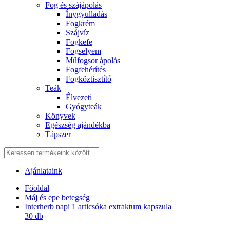
Fog és szájápolás
Í́nygyulladás
Fogkrém
Szájvíz
Fogkefe
Fogselyem
Műfogsor ápolás
Fogfehérítés
Fogköztisztító
Teák
É́lvezeti
Gyógyteák
Könyvek
Egészség ajándékba
Tápszer
Ajánlataink
Főoldal
Máj és epe betegség
Interherb napi 1 articsóka extraktum kapszula
30 db