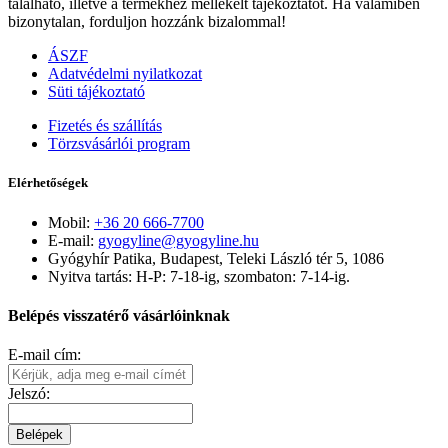
található, illetve a termékhez mellékelt tájékoztatót. Ha valamiben
bizonytalan, forduljon hozzánk bizalommal!
ÁSZF
Adatvédelmi nyilatkozat
Süti tájékoztató
Fizetés és szállítás
Törzsvásárlói program
Elérhetőségek
Mobil:
+36 20 666-7700
E-mail:
gyogyline@gyogyline.hu
Gyógyhír Patika, Budapest, Teleki László tér 5, 1086
Nyitva tartás: H-P: 7-18-ig, szombaton: 7-14-ig.
Belépés visszatérő vásárlóinknak
E-mail cím:
Jelszó:
Belépek