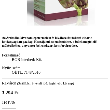
Az Articsóka kivonata epetermelést és kiválasztást fokozó cinarin
hatóanyagban gazdag. Hozzájárul az emésztéshez, a belek megfelelő
működéséhez, a gyomor-bélrendszeri komfortérzethez.
Forgalmazó:
BGB Interherb Kft.
Nyilv. szám:
OÉTI.: 7148/2010.
Raktáron
(Szállítási, átvételi idő: legfeljebb két nap)
3 294 Ft
110 Ft/db