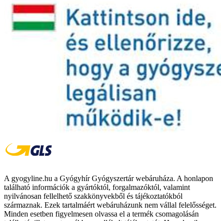
A gyogyline.hu a Gyógyhír Gyógyszertár webáruháza. A honlapon
található információk a gyártóktól, forgalmazóktól, valamint
nyilvánosan fellelhető szakkönyvekből és tájékoztatókból
származnak. Ezek tartalmáért webáruházunk nem vállal felelősséget.
Minden esetben figyelmesen olvassa el a termék csomagolásán