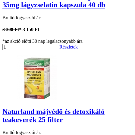
35mg lágyzselatin kapszula 40 db
Bruttó fogyasztói ár:
3 308 Ft*
3 150 Ft
*az akció előtti 30 nap legalacsonyabb ára
Részletek
Naturland májvédő és detoxikáló
teakeverék 25 filter
Bruttó fogyasztói ár: