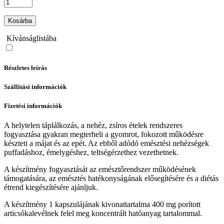
Kosárba
Kívánságlistába
Részletes leírás
Szállítási információk
Fizetési információk
A helytelen táplálkozás, a nehéz, zsíros ételek rendszeres
fogyasztása gyakran megterheli a gyomrot, fokozott működésre
készteti a májat és az epét. Az ebből adódó emésztési nehézségek
puffadáshoz, émelygéshez, teltségérzethez vezethetnek.
A készítmény fogyasztását az emésztőrendszer működésének
támogatására, az emésztés hatékonyságának elősegítésére és a diétás
étrend kiegészítésére ajánljuk.
A készítmény 1 kapszulájának kivonattartalma 400 mg porított
articsókalevélnek felel meg koncentrált hatóanyag tartalommal.