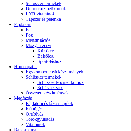
Schüssler termékek
Dermokozmetikumok
LXR vitaminok
Tápszer és pelenka
Fájdalom
Fej
Fog
Menstruációs
Mozgásszervi
Külsőleg
Belsőleg
Sportoláshoz
Homeopátia
Egykomponensű készítmények
Schüssler termékek
Schüssler kozmetikumok
Schüssler sók
Összetett készítmények
Megfázás
Fájdalom és lázcsillapítók
Köhögés
Orrfolyás
Torokgyulladás
Vitaminok
Baba-mama