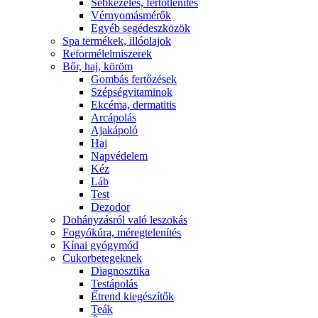
Sebkezelés, fertőtlenítés
Vérnyomásmérők
Egyéb segédeszközök
Spa termékek, illóolajok
Reformélelmiszerek
Bőr, haj, köröm
Gombás fertőzések
Szépségvitaminok
Ekcéma, dermatitis
Arcápolás
Ajakápoló
Haj
Napvédelem
Kéz
Láb
Test
Dezodor
Dohányzásról való leszokás
Fogyókúra, méregtelenítés
Kínai gyógymód
Cukorbetegeknek
Diagnosztika
Testápolás
É́trend kiegészítők
Teák