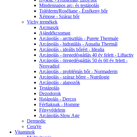
Mindennapos arc- és testápolás
Toléderm/Roséliane - Érzékeny bőr
Xémose - Száraz bőr
Vichy termékek
Arcmaszk
Ajándékcsomag
Arcápolás - arctisztítás - Purete Thermale
Arcápolás - hidratálás - Aqualia Thermál
Arcápolás - ideális bőrért - Idealia
Arcápolás - öregedésgátlás 40 év felett - Liftactiv
Arcápolás - öregedésgátlás 50 és 60 év felett -
Neovadiol
Arcápolás - problémás bőr - Normaderm
Arcápolás - száraz bőrre - Nutrilogie
Arcápolás - alapozók
Testápolás
Dezodorok
Hajápolás - Dercos
Férfiaknak - Homme
Fényvédelem
Arcápolás-Slow Age
Dermedic
CeraVe
Vitaminok