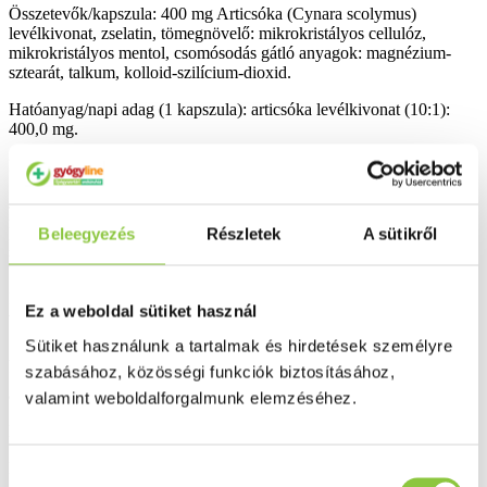
Összetevők/kapszula: 400 mg Articsóka (Cynara scolymus)
levélkivonat, zselatin, tömegnövelő: mikrokristályos cellulóz,
mikrokristályos mentol, csomósodás gátló anyagok: magnézium-
sztearát, talkum, kolloid-szilícium-dioxid.
Hatóanyag/napi adag (1 kapszula): articsóka levélkivonat (10:1):
400,0 mg.
Ebből cinarin: 20,0 mg.
Javasolt fogyasztás: napi 1 kapszula. Lehetőség szerint ebéd után,
rágás nélkül nyelje le. Rendszeresen előforduló enyhe emésztési
Beleegyezés
Részletek
A sütikről
panaszok esetén 2-3 hónapos kúraszerű fogyasztása javasolt. Egy
hónap elteltével a kúra ismét folytatható.
Figyelmeztetés: epeköves és epekőképződésre hajlamosak, fészkes-
Ez a weboldal sütiket használ
virágzatúakra érzékenyek számára nem ajánlott!
Sütiket használunk a tartalmak és hirdetések személyre
Az ajánlott napi adagot ne lépje túl! Az étrend-kiegészítő
szabásához, közösségi funkciók biztosításához,
fogyasztása nem helyettesíti a kiegyensúlyozott vegyes étrendet és
az egészséges életmódot. Gyermekektől elzárva tartandó!
valamint weboldalforgalmunk elemzéséhez.
Kiszerelés: 30 db.
Bővebben ...
Hozzájárulás