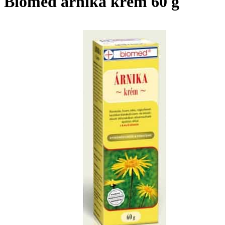
Biomed árnika krém 60 g