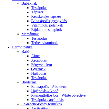
Babáknak
Testápolás
Tápszer
Kecsketejes tápszer
Baba ápolás, gyógyítás
Vitaminok, pelenkák
Fájdalom csillapítók
Mamáknak
Testápolás
Terhes vitaminok
Dermo patika
Babé
Akne
Arcápolás
Fényvédelem
Gyermek
Hajápolás
Testápolás
Bioderma
Babaápolás - Abc derm
Hajápolás - Nodé
Pigmentfoltos bőr - White objective
Testápolás, arcápolás
La-Roche-Posay termékek
Arctisztítás