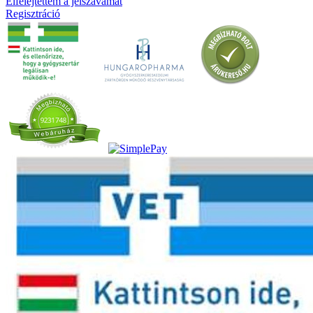
Elfelejtettem a jelszavamat
Regisztráció