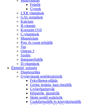
Multivitamin
Felnőtt
Gyerek
LXR vitaminok
GAL termékek
Kalcium
B-vitamin
Koenzim Q10
C-vitaminok
Magnézium
Porc és csont erősítők
Vas
Omega 3
Szelén
Immunerősítők
D-vitaminok
Életmód, szépség
Diagnosztika
Gyógyászati segédeszközök
Fekvőbeteg-ellátás
Gerinc terápia, hasi rögzítők
Gyógyharisnyák
Hőmérők, lázmérők
Járást segítő eszközök
Csuklórögzítők és könyökrögzítők