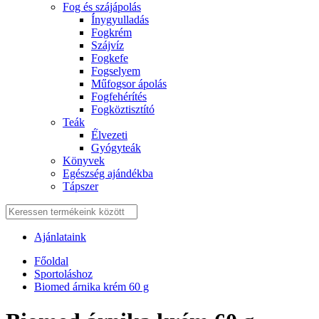
Fog és szájápolás
Í́nygyulladás
Fogkrém
Szájvíz
Fogkefe
Fogselyem
Műfogsor ápolás
Fogfehérítés
Fogköztisztító
Teák
É́lvezeti
Gyógyteák
Könyvek
Egészség ajándékba
Tápszer
Ajánlataink
Főoldal
Sportoláshoz
Biomed árnika krém 60 g