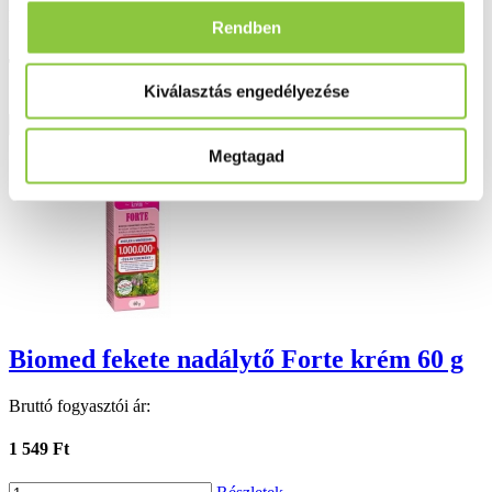
Bruttó fogyasztói ár:
Rendben
4 673 Ft*
4 450 Ft
Kiválasztás engedélyezése
*az akció előtti 30 nap legalacsonyabb ára
Részletek
Megtagad
Biomed fekete nadálytő Forte krém 60 g
Bruttó fogyasztói ár:
1 549 Ft