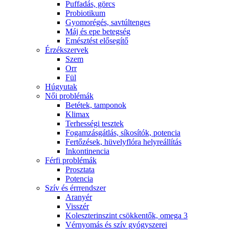
Puffadás, görcs
Probiotikum
Gyomorégés, savtúltenges
Máj és epe betegség
Emésztést elősegítő
Érzékszervek
Szem
Orr
Fül
Húgyutak
Női problémák
Betétek, tamponok
Klimax
Terhességi tesztek
Fogamzásgátlás, síkosítók, potencia
Fertőzések, hüvelyflóra helyreállítás
Inkontinencia
Férfi problémák
Prosztata
Potencia
Szív és érrrendszer
Aranyér
Visszér
Koleszterinszint csökkentők, omega 3
Vérnyomás és szív gyógyszerei