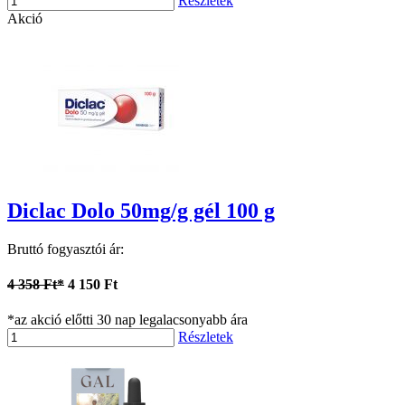
Részletek
Akció
Diclac Dolo 50mg/g gél 100 g
Bruttó fogyasztói ár:
4 358 Ft*
4 150 Ft
*az akció előtti 30 nap legalacsonyabb ára
Részletek