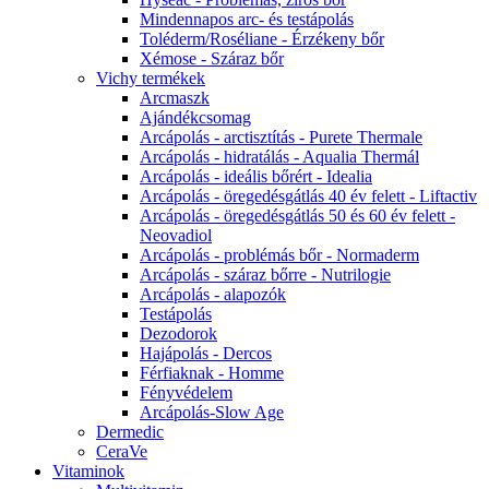
Mindennapos arc- és testápolás
Toléderm/Roséliane - Érzékeny bőr
Xémose - Száraz bőr
Vichy termékek
Arcmaszk
Ajándékcsomag
Arcápolás - arctisztítás - Purete Thermale
Arcápolás - hidratálás - Aqualia Thermál
Arcápolás - ideális bőrért - Idealia
Arcápolás - öregedésgátlás 40 év felett - Liftactiv
Arcápolás - öregedésgátlás 50 és 60 év felett -
Neovadiol
Arcápolás - problémás bőr - Normaderm
Arcápolás - száraz bőrre - Nutrilogie
Arcápolás - alapozók
Testápolás
Dezodorok
Hajápolás - Dercos
Férfiaknak - Homme
Fényvédelem
Arcápolás-Slow Age
Dermedic
CeraVe
Vitaminok