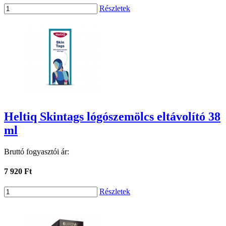
Részletek
Heltiq Skintags lógószemölcs eltávolító 38
ml
Bruttó fogyasztói ár:
7 920 Ft
Részletek