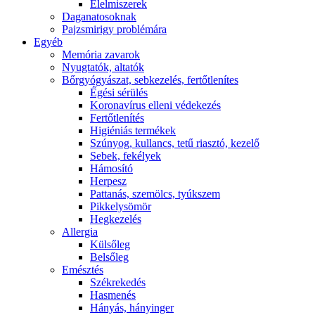
É́lelmiszerek
Daganatosoknak
Pajzsmirigy problémára
Egyéb
Memória zavarok
Nyugtatók, altatók
Bőrgyógyászat, sebkezelés, fertőtlenítes
É́gési sérülés
Koronavírus elleni védekezés
Fertőtlenítés
Higiéniás termékek
Szúnyog, kullancs, tetű riasztó, kezelő
Sebek, fekélyek
Hámosító
Herpesz
Pattanás, szemölcs, tyúkszem
Pikkelysömör
Hegkezelés
Allergia
Külsőleg
Belsőleg
Emésztés
Székrekedés
Hasmenés
Hányás, hányinger