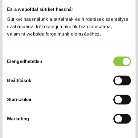
Minőségellenőrzött termékek
Ez a weboldal sütiket használ
Valós gyógyszertári háttér
Sütiket használunk a tartalmak és hirdetések személyre
Folyamatos akciók
szabásához, közösségi funkciók biztosításához,
valamint weboldalforgalmunk elemzéséhez.
Ezek is érdekelhetik Önt
Hozzájárulás
Akció
Elengedhetetlen
kiválasztása
Beállítások
Statisztikai
Marketing
Algoflex Forte dolo 400 mg filmtabletta,
30 db