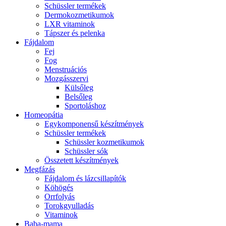
Schüssler termékek
Dermokozmetikumok
LXR vitaminok
Tápszer és pelenka
Fájdalom
Fej
Fog
Menstruációs
Mozgásszervi
Külsőleg
Belsőleg
Sportoláshoz
Homeopátia
Egykomponensű készítmények
Schüssler termékek
Schüssler kozmetikumok
Schüssler sók
Összetett készítmények
Megfázás
Fájdalom és lázcsillapítók
Köhögés
Orrfolyás
Torokgyulladás
Vitaminok
Baba-mama