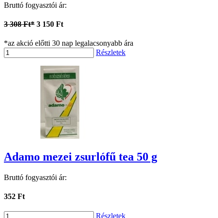
Bruttó fogyasztói ár:
3 308 Ft*
3 150 Ft
*az akció előtti 30 nap legalacsonyabb ára
Részletek
Adamo mezei zsurlófű tea 50 g
Bruttó fogyasztói ár:
352 Ft
Részletek