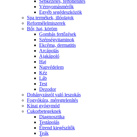
Sebkezelés, fertőtlenítés
Vérnyomásmérők
Egyéb segédeszközök
Spa termékek, illóolajok
Reformélelmiszerek
Bőr, haj, köröm
Gombás fertőzések
Szépségvitaminok
Ekcéma, dermatitis
Arcápolás
Ajakápoló
Haj
Napvédelem
Kéz
Láb
Test
Dezodor
Dohányzásról való leszokás
Fogyókúra, méregtelenítés
Kínai gyógymód
Cukorbetegeknek
Diagnosztika
Testápolás
É́trend kiegészítők
Teák