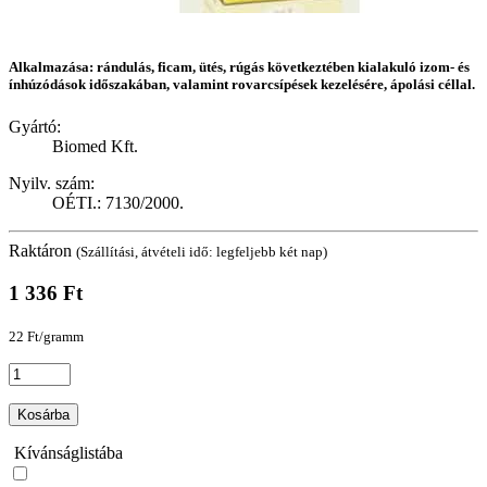
Alkalmazása: rándulás, ficam, ütés, rúgás következtében kialakuló izom- és
ínhúzódások időszakában, valamint rovarcsípések kezelésére, ápolási céllal.
Gyártó:
Biomed Kft.
Nyilv. szám:
OÉTI.: 7130/2000.
Raktáron
(Szállítási, átvételi idő: legfeljebb két nap)
1 336 Ft
22 Ft/gramm
Kosárba
Kívánságlistába