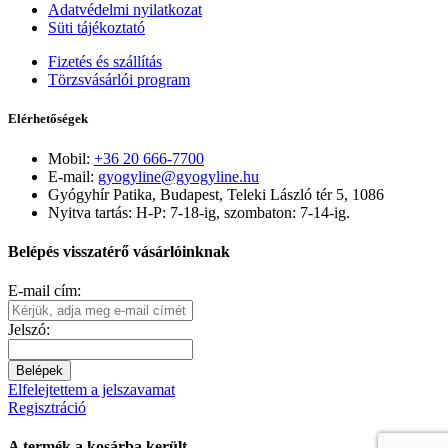
Adatvédelmi nyilatkozat
Süti tájékoztató
Fizetés és szállítás
Törzsvásárlói program
Elérhetőségek
Mobil:
+36 20 666-7700
E-mail:
gyogyline@gyogyline.hu
Gyógyhír Patika, Budapest, Teleki László tér 5, 1086
Nyitva tartás: H-P: 7-18-ig, szombaton: 7-14-ig.
Belépés visszatérő vásárlóinknak
E-mail cím:
Jelszó:
Belépek
Elfelejtettem a jelszavamat
Regisztráció
A termék a kosárba került