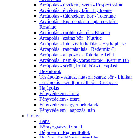
Arcápolás - érzékeny szem - Respectissime
Arcápolás - érzékeny bőr - Hydreane
Arcápolás - túlérzékeny bőr - Toleriane
Arcápolás - kipirosodásra hajlamos bőr -
Rosaliac
Arcápolás - problémás bőr - Effaclar
Arcápolás - száraz bőr - Nutritic
Arcápolás - intenzív hidratálás - Hydraphase
Arcápolás - ránctalanítás - Redermic C
Arcápolás - alapozók - Toleriane Teint
Arcápolás - hámlás, vörös foltok - Kerium DS
Arcápolás - sérült, irritált bőr - Cicaplast
Dezodorok
Testápolás - száraz, nagyon száraz bőr - Lipikar
Testápolás - sérült, irritált bőr - Cicaplast
Hajápolás
Fényvédelem - arcra
Fényvédelem - testre
Fényvédelem - gyermekeknek
Fényvédelem - napozás után
Uriage
Baba
Bőrgyógyászati vonal
Dépiderm - Pigmentfoltok
Hyséac - Problémás, zíros bőr