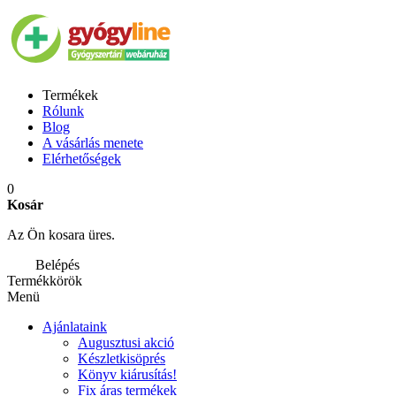
Termékek
Rólunk
Blog
A vásárlás menete
Elérhetőségek
0
Kosár
Az Ön kosara üres.
Belépés
Termékkörök
Menü
Ajánlataink
Augusztusi akció
Készletkisöprés
Könyv kiárusítás!
Fix áras termékek