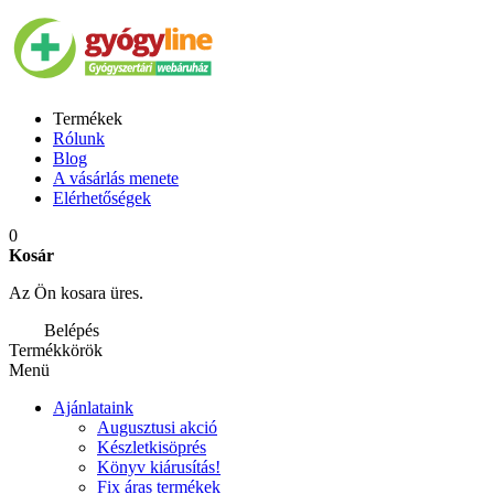
Termékek
Rólunk
Blog
A vásárlás menete
Elérhetőségek
0
Kosár
Az Ön kosara üres.
Belépés
Termékkörök
Menü
Ajánlataink
Augusztusi akció
Készletkisöprés
Könyv kiárusítás!
Fix áras termékek