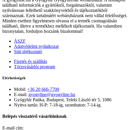
található információk a gyártóktól, forgalmazóktól, valamint
nyilvánosan fellelhető szakkönyvekből és tájékoztatókból
származnak. Ezek tartalmáért webáruházunk nem vállal felelősséget.
Minden esetben figyelmesen olvassa el a termék csomagolásán
található, illetve a termékhez mellékelt tájékoztatót. Ha valamiben
bizonytalan, forduljon hozzánk bizalommal!
ÁSZF
Adatvédelmi nyilatkozat
Süti tájékoztató
Fizetés és szállítás
Törzsvásárlói program
Elérhetőségek
Mobil:
+36 20 666-7700
E-mail:
gyogyline@gyogyline.hu
Gyógyhír Patika, Budapest, Teleki László tér 5, 1086
Nyitva tartás: H-P: 7-18-ig, szombaton: 7-14-ig.
Belépés visszatérő vásárlóinknak
E-mail cím: