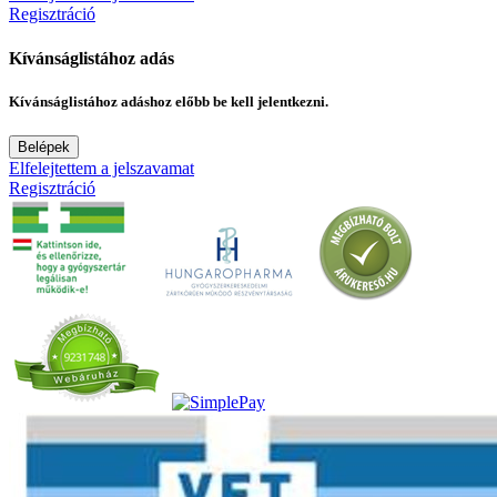
Regisztráció
Kívánságlistához adás
Kívánságlistához adáshoz előbb be kell jelentkezni.
Belépek
Elfelejtettem a jelszavamat
Regisztráció