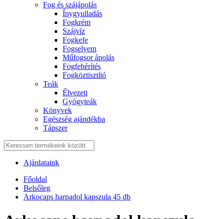
Fog és szájápolás
Í́nygyulladás
Fogkrém
Szájvíz
Fogkefe
Fogselyem
Műfogsor ápolás
Fogfehérítés
Fogköztisztító
Teák
É́lvezeti
Gyógyteák
Könyvek
Egészség ajándékba
Tápszer
Ajánlataink
Főoldal
Belsőleg
Arkocaps harpadol kapszula 45 db