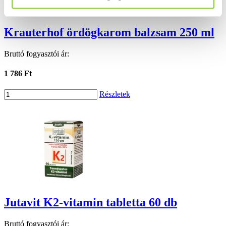
Krauterhof ördögkarom balzsam 250 ml
Bruttó fogyasztói ár:
1 786 Ft
Részletek
Jutavit K2-vitamin tabletta 60 db
Bruttó fogyasztói ár: