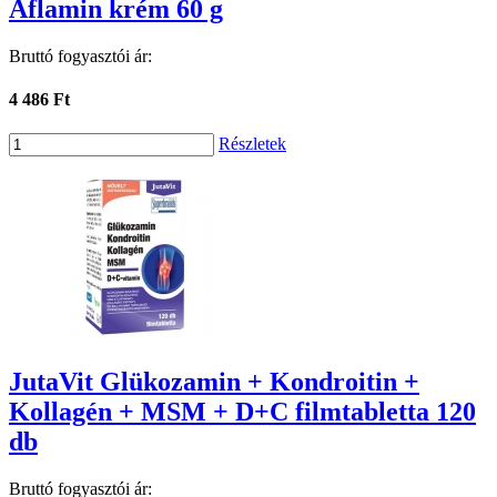
Aflamin krém 60 g
Bruttó fogyasztói ár:
4 486 Ft
Részletek
JutaVit Glükozamin + Kondroitin +
Kollagén + MSM + D+C filmtabletta 120
db
Bruttó fogyasztói ár: