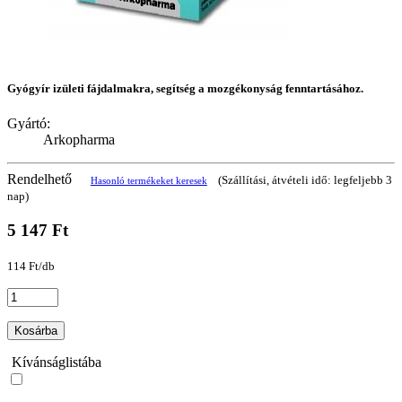
Gyógyír izületi fájdalmakra, segítség a mozgékonyság fenntartásához.
Gyártó:
Arkopharma
Rendelhető
(Szállítási, átvételi idő: legfeljebb 3
Hasonló termékeket keresek
nap)
5 147 Ft
114 Ft/db
Kosárba
Kívánságlistába