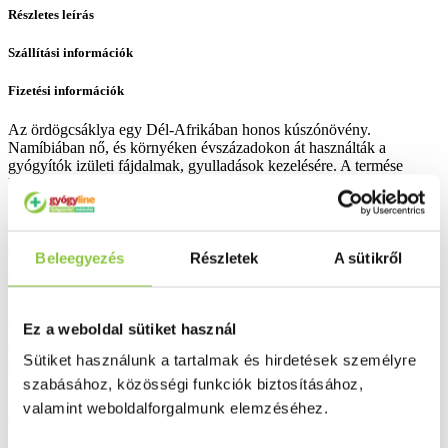
Részletes leírás
Szállítási információk
Fizetési információk
Az ördögcsáklya egy Dél-Afrikában honos kúszónövény.
Namíbiában nő, és környéken évszázadokon át használták a
gyógyítók izületi fájdalmak, gyulladások kezelésére. A termése
kampós formájú, innen kapta a nevét, azonban gyógyhatása miatt a
növény másodlagos gyökerét használjuk. Ezek gazdagok
glucoiridoidokban, különösen pedig harpagosidban.
Gyulladáscsökkentő hatással bírnak, ezáltal jó alternatív
Beleegyezés
Részletek
A sütikről
gyógymódot nyújtnak a reuma és az izületi gyulladások kezelésére.
Egyrészt csillapítják fájdalmat és a gyulladást, és ezzel javítják az
izületek mozgékonyságát. Sportolók szintén gyakran, sikerrel
használják az intenzív edzésből adódó ín- és izomfájdalmak
Ez a weboldal sütiket használ
enyhítésére. Mivel a harpagosid segít a húgysav kiválasztásában,
Sütiket használunk a tartalmak és hirdetések személyre
ezért köszvényes tünetek enyhítésére is alkalmazható. A fent leírt
hatásokat több klinikai kutatás bizonyította.
szabásához, közösségi funkciók biztosításához,
valamint weboldalforgalmunk elemzéséhez.
Ajánlható: rheuma, artritis, kiegészítő gyógyszerelésként a
rheumatoid, arthritis kezelésében, köszvény