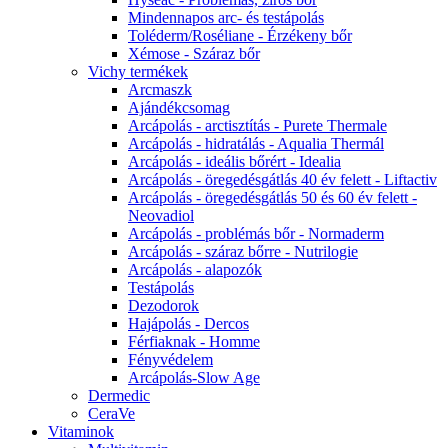
Mindennapos arc- és testápolás
Toléderm/Roséliane - Érzékeny bőr
Xémose - Száraz bőr
Vichy termékek
Arcmaszk
Ajándékcsomag
Arcápolás - arctisztítás - Purete Thermale
Arcápolás - hidratálás - Aqualia Thermál
Arcápolás - ideális bőrért - Idealia
Arcápolás - öregedésgátlás 40 év felett - Liftactiv
Arcápolás - öregedésgátlás 50 és 60 év felett -
Neovadiol
Arcápolás - problémás bőr - Normaderm
Arcápolás - száraz bőrre - Nutrilogie
Arcápolás - alapozók
Testápolás
Dezodorok
Hajápolás - Dercos
Férfiaknak - Homme
Fényvédelem
Arcápolás-Slow Age
Dermedic
CeraVe
Vitaminok