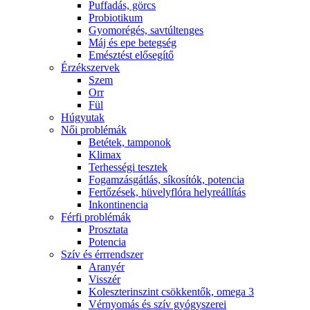
Puffadás, görcs
Probiotikum
Gyomorégés, savtúltenges
Máj és epe betegség
Emésztést elősegítő
Érzékszervek
Szem
Orr
Fül
Húgyutak
Női problémák
Betétek, tamponok
Klimax
Terhességi tesztek
Fogamzásgátlás, síkosítók, potencia
Fertőzések, hüvelyflóra helyreállítás
Inkontinencia
Férfi problémák
Prosztata
Potencia
Szív és érrrendszer
Aranyér
Visszér
Koleszterinszint csökkentők, omega 3
Vérnyomás és szív gyógyszerei