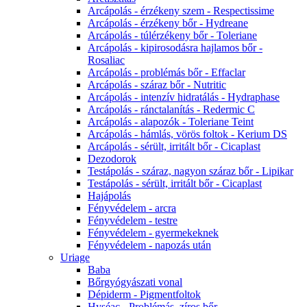
Arcápolás - érzékeny szem - Respectissime
Arcápolás - érzékeny bőr - Hydreane
Arcápolás - túlérzékeny bőr - Toleriane
Arcápolás - kipirosodásra hajlamos bőr -
Rosaliac
Arcápolás - problémás bőr - Effaclar
Arcápolás - száraz bőr - Nutritic
Arcápolás - intenzív hidratálás - Hydraphase
Arcápolás - ránctalanítás - Redermic C
Arcápolás - alapozók - Toleriane Teint
Arcápolás - hámlás, vörös foltok - Kerium DS
Arcápolás - sérült, irritált bőr - Cicaplast
Dezodorok
Testápolás - száraz, nagyon száraz bőr - Lipikar
Testápolás - sérült, irritált bőr - Cicaplast
Hajápolás
Fényvédelem - arcra
Fényvédelem - testre
Fényvédelem - gyermekeknek
Fényvédelem - napozás után
Uriage
Baba
Bőrgyógyászati vonal
Dépiderm - Pigmentfoltok
Hyséac - Problémás, zíros bőr