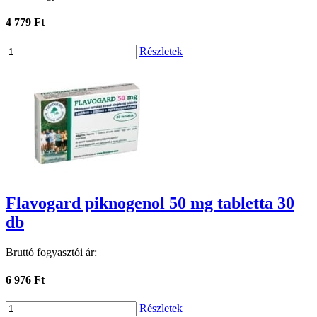
4 779 Ft
Részletek
Flavogard piknogenol 50 mg tabletta 30
db
Bruttó fogyasztói ár:
6 976 Ft
Részletek