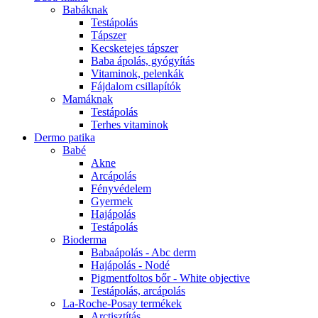
Babáknak
Testápolás
Tápszer
Kecsketejes tápszer
Baba ápolás, gyógyítás
Vitaminok, pelenkák
Fájdalom csillapítók
Mamáknak
Testápolás
Terhes vitaminok
Dermo patika
Babé
Akne
Arcápolás
Fényvédelem
Gyermek
Hajápolás
Testápolás
Bioderma
Babaápolás - Abc derm
Hajápolás - Nodé
Pigmentfoltos bőr - White objective
Testápolás, arcápolás
La-Roche-Posay termékek
Arctisztítás