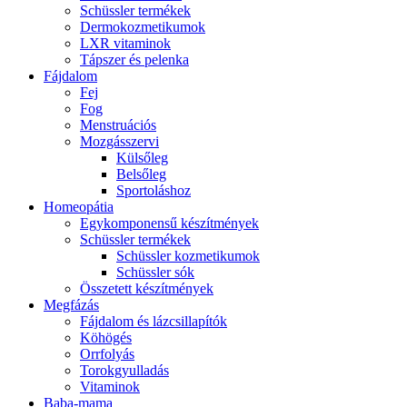
Schüssler termékek
Dermokozmetikumok
LXR vitaminok
Tápszer és pelenka
Fájdalom
Fej
Fog
Menstruációs
Mozgásszervi
Külsőleg
Belsőleg
Sportoláshoz
Homeopátia
Egykomponensű készítmények
Schüssler termékek
Schüssler kozmetikumok
Schüssler sók
Összetett készítmények
Megfázás
Fájdalom és lázcsillapítók
Köhögés
Orrfolyás
Torokgyulladás
Vitaminok
Baba-mama