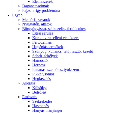
É́lelmiszerek
Daganatosoknak
Pajzsmirigy problémára
Egyéb
Memória zavarok
Nyugtatók, altatók
Bőrgyógyászat, sebkezelés, fertőtlenítes
É́gési sérülés
Koronavírus elleni védekezés
Fertőtlenítés
Higiéniás termékek
Szúnyog, kullancs, tetű riasztó, kezelő
Sebek, fekélyek
Hámosító
Herpesz
Pattanás, szemölcs, tyúkszem
Pikkelysömör
Hegkezelés
Allergia
Külsőleg
Belsőleg
Emésztés
Székrekedés
Hasmenés
Hányás, hányinger