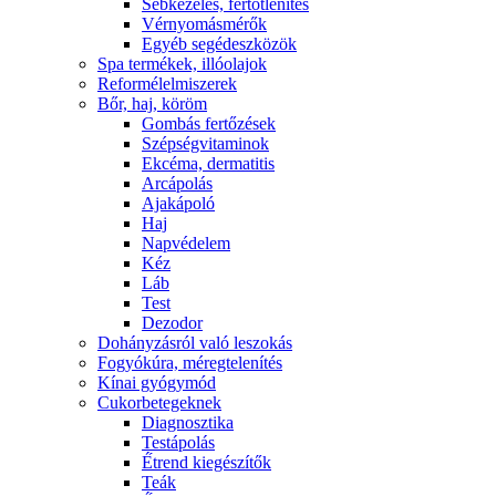
Sebkezelés, fertőtlenítés
Vérnyomásmérők
Egyéb segédeszközök
Spa termékek, illóolajok
Reformélelmiszerek
Bőr, haj, köröm
Gombás fertőzések
Szépségvitaminok
Ekcéma, dermatitis
Arcápolás
Ajakápoló
Haj
Napvédelem
Kéz
Láb
Test
Dezodor
Dohányzásról való leszokás
Fogyókúra, méregtelenítés
Kínai gyógymód
Cukorbetegeknek
Diagnosztika
Testápolás
É́trend kiegészítők
Teák