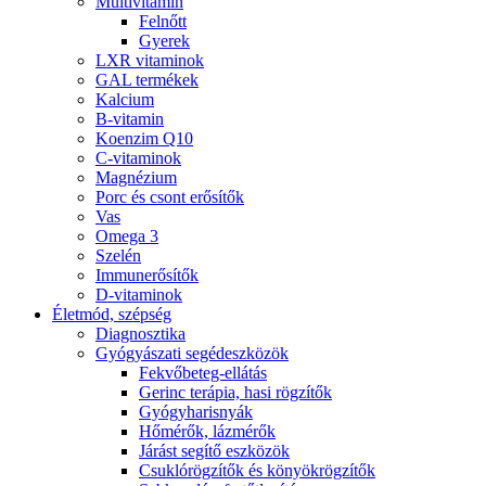
Multivitamin
Felnőtt
Gyerek
LXR vitaminok
GAL termékek
Kalcium
B-vitamin
Koenzim Q10
C-vitaminok
Magnézium
Porc és csont erősítők
Vas
Omega 3
Szelén
Immunerősítők
D-vitaminok
Életmód, szépség
Diagnosztika
Gyógyászati segédeszközök
Fekvőbeteg-ellátás
Gerinc terápia, hasi rögzítők
Gyógyharisnyák
Hőmérők, lázmérők
Járást segítő eszközök
Csuklórögzítők és könyökrögzítők