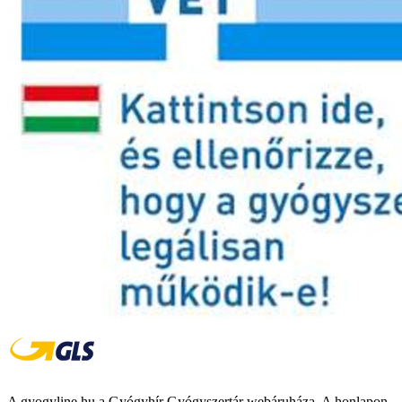
A gyogyline.hu a Gyógyhír Gyógyszertár webáruháza. A honlapon