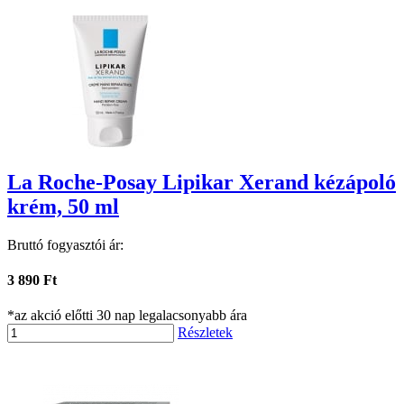
La Roche-Posay Lipikar Xerand kézápoló
krém, 50 ml
Bruttó fogyasztói ár:
3 890 Ft
*az akció előtti 30 nap legalacsonyabb ára
Részletek