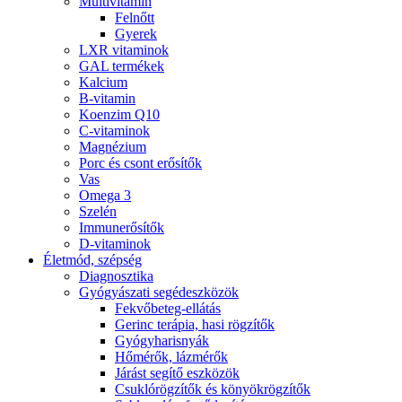
Multivitamin
Felnőtt
Gyerek
LXR vitaminok
GAL termékek
Kalcium
B-vitamin
Koenzim Q10
C-vitaminok
Magnézium
Porc és csont erősítők
Vas
Omega 3
Szelén
Immunerősítők
D-vitaminok
Életmód, szépség
Diagnosztika
Gyógyászati segédeszközök
Fekvőbeteg-ellátás
Gerinc terápia, hasi rögzítők
Gyógyharisnyák
Hőmérők, lázmérők
Járást segítő eszközök
Csuklórögzítők és könyökrögzítők