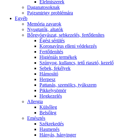
É́lelmiszerek
Daganatosoknak
Pajzsmirigy problémára
Egyéb
Memória zavarok
Nyugtatók, altatók
Bőrgyógyászat, sebkezelés, fertőtlenítes
É́gési sérülés
Koronavírus elleni védekezés
Fertőtlenítés
Higiéniás termékek
Szúnyog, kullancs, tetű riasztó, kezelő
Sebek, fekélyek
Hámosító
Herpesz
Pattanás, szemölcs, tyúkszem
Pikkelysömör
Hegkezelés
Allergia
Külsőleg
Belsőleg
Emésztés
Székrekedés
Hasmenés
Hányás, hányinger