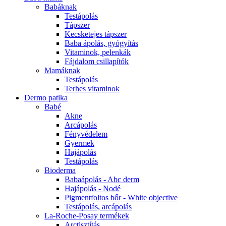
Babáknak
Testápolás
Tápszer
Kecsketejes tápszer
Baba ápolás, gyógyítás
Vitaminok, pelenkák
Fájdalom csillapítók
Mamáknak
Testápolás
Terhes vitaminok
Dermo patika
Babé
Akne
Arcápolás
Fényvédelem
Gyermek
Hajápolás
Testápolás
Bioderma
Babaápolás - Abc derm
Hajápolás - Nodé
Pigmentfoltos bőr - White objective
Testápolás, arcápolás
La-Roche-Posay termékek
Arctisztítás