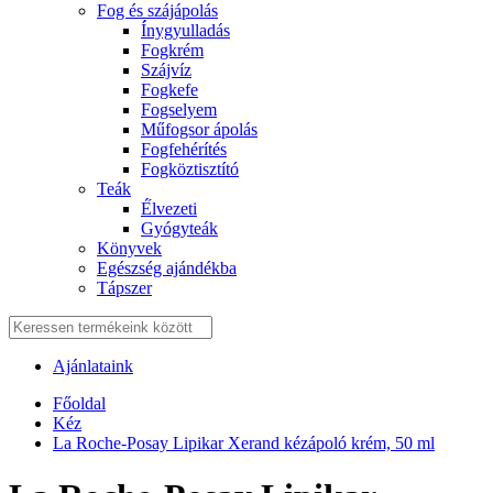
Fog és szájápolás
Í́nygyulladás
Fogkrém
Szájvíz
Fogkefe
Fogselyem
Műfogsor ápolás
Fogfehérítés
Fogköztisztító
Teák
É́lvezeti
Gyógyteák
Könyvek
Egészség ajándékba
Tápszer
Ajánlataink
Főoldal
Kéz
La Roche-Posay Lipikar Xerand kézápoló krém, 50 ml