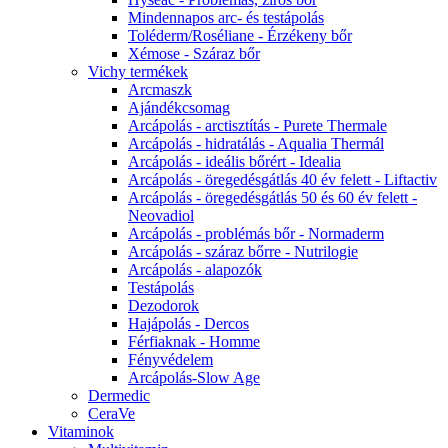
Mindennapos arc- és testápolás
Toléderm/Roséliane - Érzékeny bőr
Xémose - Száraz bőr
Vichy termékek
Arcmaszk
Ajándékcsomag
Arcápolás - arctisztítás - Purete Thermale
Arcápolás - hidratálás - Aqualia Thermál
Arcápolás - ideális bőrért - Idealia
Arcápolás - öregedésgátlás 40 év felett - Liftactiv
Arcápolás - öregedésgátlás 50 és 60 év felett -
Neovadiol
Arcápolás - problémás bőr - Normaderm
Arcápolás - száraz bőrre - Nutrilogie
Arcápolás - alapozók
Testápolás
Dezodorok
Hajápolás - Dercos
Férfiaknak - Homme
Fényvédelem
Arcápolás-Slow Age
Dermedic
CeraVe
Vitaminok