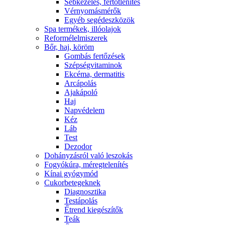
Sebkezelés, fertőtlenítés
Vérnyomásmérők
Egyéb segédeszközök
Spa termékek, illóolajok
Reformélelmiszerek
Bőr, haj, köröm
Gombás fertőzések
Szépségvitaminok
Ekcéma, dermatitis
Arcápolás
Ajakápoló
Haj
Napvédelem
Kéz
Láb
Test
Dezodor
Dohányzásról való leszokás
Fogyókúra, méregtelenítés
Kínai gyógymód
Cukorbetegeknek
Diagnosztika
Testápolás
É́trend kiegészítők
Teák