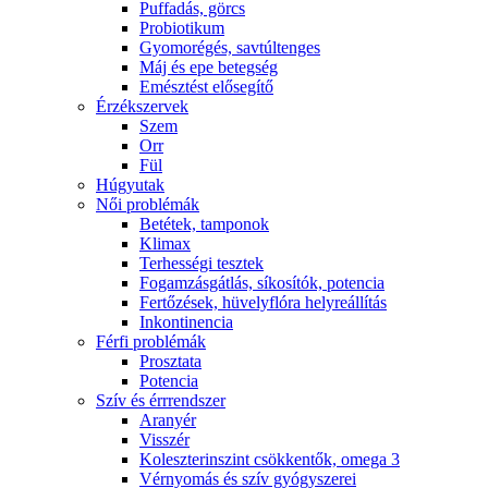
Puffadás, görcs
Probiotikum
Gyomorégés, savtúltenges
Máj és epe betegség
Emésztést elősegítő
Érzékszervek
Szem
Orr
Fül
Húgyutak
Női problémák
Betétek, tamponok
Klimax
Terhességi tesztek
Fogamzásgátlás, síkosítók, potencia
Fertőzések, hüvelyflóra helyreállítás
Inkontinencia
Férfi problémák
Prosztata
Potencia
Szív és érrrendszer
Aranyér
Visszér
Koleszterinszint csökkentők, omega 3
Vérnyomás és szív gyógyszerei