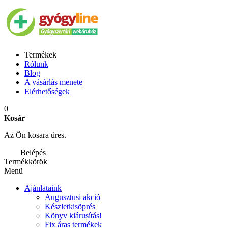
Termékek
Rólunk
Blog
A vásárlás menete
Elérhetőségek
0
Kosár
Az Ön kosara üres.
Belépés
Termékkörök
Menü
Ajánlataink
Augusztusi akció
Készletkisöprés
Könyv kiárusítás!
Fix áras termékek