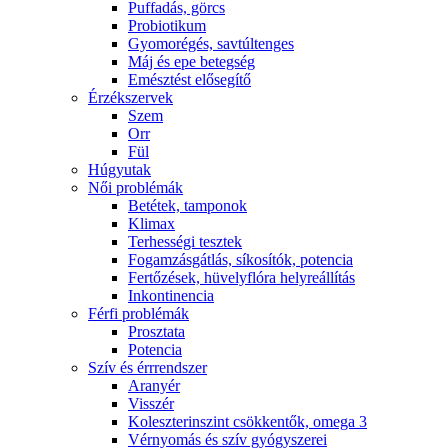
Puffadás, görcs
Probiotikum
Gyomorégés, savtúltenges
Máj és epe betegség
Emésztést elősegítő
Érzékszervek
Szem
Orr
Fül
Húgyutak
Női problémák
Betétek, tamponok
Klimax
Terhességi tesztek
Fogamzásgátlás, síkosítók, potencia
Fertőzések, hüvelyflóra helyreállítás
Inkontinencia
Férfi problémák
Prosztata
Potencia
Szív és érrrendszer
Aranyér
Visszér
Koleszterinszint csökkentők, omega 3
Vérnyomás és szív gyógyszerei