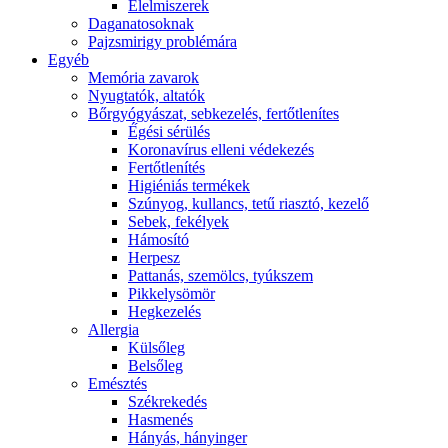
É́lelmiszerek
Daganatosoknak
Pajzsmirigy problémára
Egyéb
Memória zavarok
Nyugtatók, altatók
Bőrgyógyászat, sebkezelés, fertőtlenítes
É́gési sérülés
Koronavírus elleni védekezés
Fertőtlenítés
Higiéniás termékek
Szúnyog, kullancs, tetű riasztó, kezelő
Sebek, fekélyek
Hámosító
Herpesz
Pattanás, szemölcs, tyúkszem
Pikkelysömör
Hegkezelés
Allergia
Külsőleg
Belsőleg
Emésztés
Székrekedés
Hasmenés
Hányás, hányinger