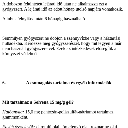
A dobozon feltüntetett lejárati idő után ne alkalmazza ezt a
gyógyszert. A lejárati idő az adott hónap utolsó napjára vonatkozik.
A tubus felnyitása után 6 hónapig használható.
Semmilyen gyógyszert ne dobjon a szennyvízbe vagy a háztartási
hulladékba. Kérdezze meg gyógyszerészét, hogy mit tegyen a már
nem használt gyógyszereivel. Ezek az intézkedések elősegítik a
környezet védelmét.
6.
A csomagolás tartalma és egyéb információk
Mit tartalmaz a Solvena 15 mg/g gél?
Hatóanyag:
15,0 mg pentozán-poliszulfát-nátriumot tartalmaz
grammonként.
Egyéb összetevők:
citromfű olaj, törpefenyő olaj, rozmaring olaj,