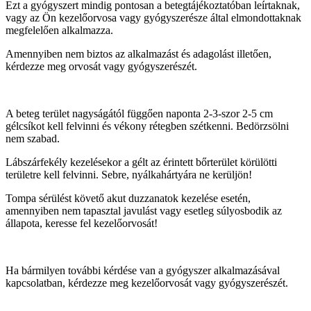
Ezt a gyógyszert mindig pontosan a betegtájékoztatóban leírtaknak,
vagy az Ön kezelőorvosa vagy gyógyszerésze által elmondottaknak
megfelelően alkalmazza.
Amennyiben nem biztos az alkalmazást és adagolást illetően,
kérdezze meg orvosát vagy gyógyszerészét.
A beteg terület nagyságától függően naponta 2-3-szor 2-
5 cm
gélcsíkot kell felvinni és vékony rétegben szétkenni. Bedörzsölni
nem szabad.
Lábszárfekély kezelésekor a gélt az érintett bőrterület körülötti
területre kell felvinni. Sebre, nyálkahártyára ne kerüljön!
Tompa sérülést követő akut duzzanatok kezelése esetén,
amennyiben nem tapasztal javulást vagy esetleg súlyosbodik az
állapota, keresse fel kezelőorvosát!
Ha bármilyen további kérdése van a gyógyszer alkalmazásával
kapcsolatban, kérdezze meg kezelőorvosát vagy gyógyszerészét.