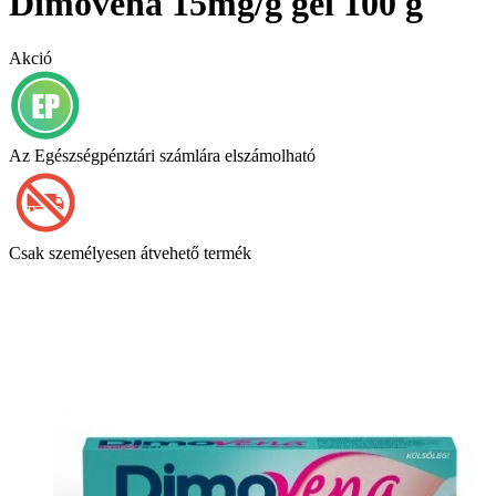
Dimovena 15mg/g gél 100 g
Akció
Az Egészségpénztári számlára elszámolható
Csak személyesen átvehető termék