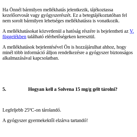
Ha Önnél bármilyen mellékhatás jelentkezik, tájékoztassa
kezelőorvosát vagy gyógyszerészét. Ez a betegtájékoztatóban fel
nem sorolt bármilyen lehetséges mellékhatásra is vonatkozik.
A mellékhatásokat közvetlenül a hatóság részére is bejelentheti az
V.
függelékben
található elérhetőségeken keresztül.
A mellékhatások bejelentésével Ön is hozzájárulhat ahhoz, hogy
minél több információ álljon rendelkezésre a gyógyszer biztonságos
alkalmazásával kapcsolatban.
5.
Hogyan kell a Solvena 15 mg/g gélt tárolni?
Legfeljebb 25ºC-on tárolandó.
A gyógyszer gyermekektől elzárva tartandó!