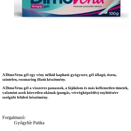
A DimoVena gél egy vény nélkül kapható gyógyszer, gél állagú, tiszta,
színtelen, rozmaring illatú készítmény.
A DimoVena gél a visszeres panaszok, a fájdalom és más kellemetlen tünetek,
valamint azok közvetlen okának (pangás, vérrögképződés) enyhítésére
szolgáló felületi készítmény.
Forgalmazó:
Gyógyhír Patika