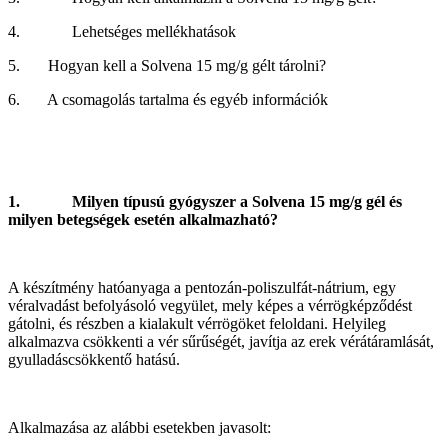
4. Lehetséges mellékhatások
5. Hogyan kell a Solvena 15 mg/g gélt tárolni?
6. A csomagolás tartalma és egyéb információk
1.
Milyen típusú gyógyszer a Solvena 15 mg/g gél és
milyen betegségek esetén alkalmazható?
A készítmény hatóanyaga a pentozán-poliszulfát-nátrium, egy
véralvadást befolyásoló vegyület, mely képes a vérrögképződést
gátolni, és részben a kialakult vérrögöket feloldani. Helyileg
alkalmazva csökkenti a vér sűrűségét, javítja az erek vérátáramlását,
gyulladáscsökkentő hatású.
Alkalmazása az alábbi esetekben javasolt: