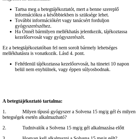
Tartsa meg a betegtájékoztatót, mert a benne szereplő
információkra a későbbiekben is szüksége lehet.
További információkért vagy tanácsért forduljon
gyógyszerészéhez.
Ha Önnél bármilyen mellékhatás jelentkezik, tájékoztassa
kezelőorvosát vagy gyógyszerészét.
Ez a betegtájékoztatóban fel nem sorolt bármely lehetséges
mellékhatásra is vonatkozik. Lásd 4. pont.
Feltétlenül tájékoztassa kezelőorvosát, ha tünetei 10 napon
belül nem enyhülnek, vagy éppen súlyosbodnak.
A betegtájékoztató tartalma:
1. Milyen típusú gyógyszer a Solvena 15 mg/g gél és milyen
betegségek esetén alkalmazható?
2. Tudnivalók a Solvena 15 mg/g gél alkalmazása előtt
3. Hogyan kell alkalmazni a Solvena 15 mg/g gélt?