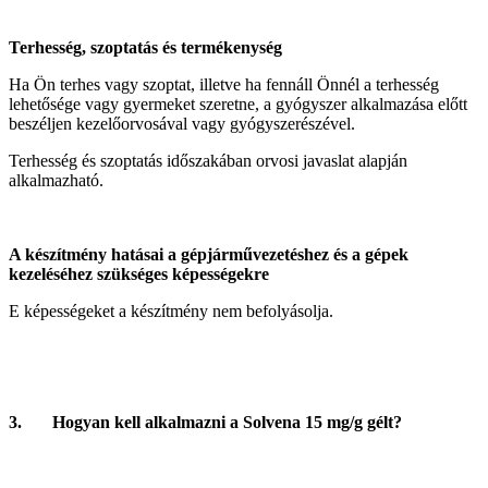
Terhesség, szoptatás és termékenység
Ha Ön terhes vagy szoptat, illetve ha fennáll Önnél a terhesség
lehetősége vagy gyermeket szeretne, a gyógyszer alkalmazása előtt
beszéljen kezelőorvosával vagy gyógyszerészével.
Terhesség és szoptatás időszakában orvosi javaslat alapján
alkalmazható.
A készítmény hatásai a gépjárművezetéshez és a gépek
kezeléséhez szükséges képességekre
E képességeket a készítmény nem befolyásolja.
3. Hogyan kell alkalmazni a Solvena 15 mg/g gélt?