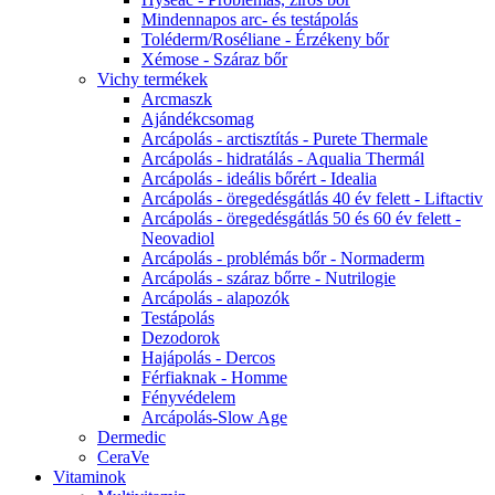
Mindennapos arc- és testápolás
Toléderm/Roséliane - Érzékeny bőr
Xémose - Száraz bőr
Vichy termékek
Arcmaszk
Ajándékcsomag
Arcápolás - arctisztítás - Purete Thermale
Arcápolás - hidratálás - Aqualia Thermál
Arcápolás - ideális bőrért - Idealia
Arcápolás - öregedésgátlás 40 év felett - Liftactiv
Arcápolás - öregedésgátlás 50 és 60 év felett -
Neovadiol
Arcápolás - problémás bőr - Normaderm
Arcápolás - száraz bőrre - Nutrilogie
Arcápolás - alapozók
Testápolás
Dezodorok
Hajápolás - Dercos
Férfiaknak - Homme
Fényvédelem
Arcápolás-Slow Age
Dermedic
CeraVe
Vitaminok