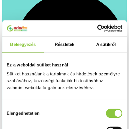
Beleegyezés
Részletek
A sütikről
Ez a weboldal sütiket használ
Sütiket használunk a tartalmak és hirdetések személyre
szabásához, közösségi funkciók biztosításához,
valamint weboldalforgalmunk elemzéséhez.
Hozzájárulás
Nincs ismert gyógyszer-kölcsönhatása más
Elengedhetetlen
szerekkel, így széleskörűen
kiválasztása
használható, krónikus gyógyszerszedőknek is.