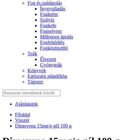
Fog és szájápolás
Í́nygyulladás
Fogkrém
Szájvíz
Fogkefe
Fogselyem
Műfogsor ápolás
Fogfehérítés
Fogköztisztító
Teák
É́lvezeti
Gyógyteák
Könyvek
Egészség ajándékba
Tápszer
Ajánlataink
Főoldal
Visszér
Dimovena 15mg/g gél 100 g