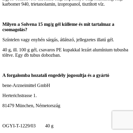
karbomer 940, trietanolamin, izopropanol, tisztított víz.
Milyen a Solvena 15 mg/g gél külleme és mit tartalmaz a
csomagolás?
Színtelen vagy enyhén sárgás, átlátszó, jellegzetes illatú gél.
40 g
, ill. 100 g gél, csavaros PE kupakkal lezárt alumínium tubusba
töltve. Egy db tubus dobozban.
A forgalomba hozatali engedély jogosultja és a gyártó
bene-Arzneimittel GmbH
Herterichstrasse 1.
81479 München, Németország
OGYI-T-1229/03
40 g