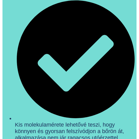
Kis molekulamérete lehetővé teszi, hogy
könnyen és gyorsan felszívódjon a bőrön át,
alkalmazása nem jár ragacsos utóérzettel.