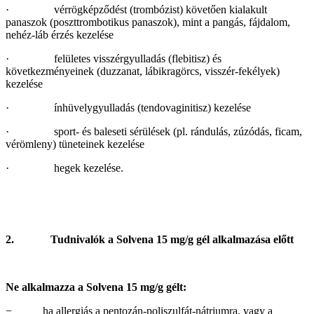
· vérrögképződést (trombózist) követően kialakult
panaszok (poszttrombotikus panaszok), mint a pangás, fájdalom,
nehéz-láb érzés kezelése
· felületes visszérgyulladás (flebitisz) és
következményeinek (duzzanat, lábikragörcs, visszér-fekélyek)
kezelése
· ínhüvelygyulladás (tendovaginitisz) kezelése
· sport- és baleseti sérülések (pl. rándulás, zúzódás, ficam,
vérömleny) tüneteinek kezelése
· hegek kezelése.
2.
Tudnivalók a Solvena 15 mg/g gél alkalmazása előtt
Ne alkalmazza
a Solvena 15 mg/g gélt
:
− ha allergiás a pentozán-poliszulfát-nátriumra, vagy a