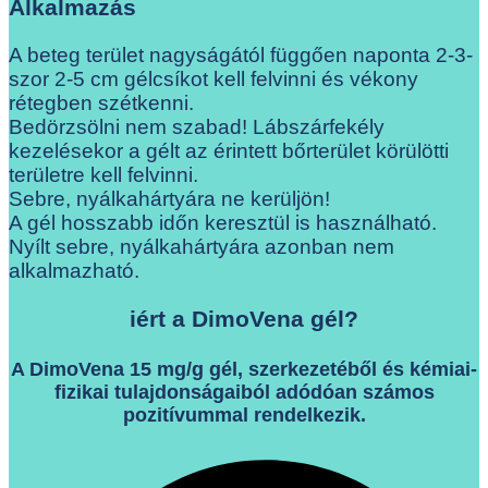
Alkalmazás
A beteg terület nagyságától függően naponta 2-3-
szor 2-5 cm gélcsíkot kell felvinni és vékony
rétegben szétkenni.
Bedörzsölni nem szabad! Lábszárfekély
kezelésekor a gélt az érintett bőrterület körülötti
területre kell felvinni.
Sebre, nyálkahártyára ne kerüljön!
A gél hosszabb időn keresztül is használható.
Nyílt sebre, nyálkahártyára azonban nem
alkalmazható.
iért a DimoVena gél?
A DimoVena 15 mg/g gél, szerkezetéből és kémiai-
fizikai tulajdonságaiból adódóan számos
pozitívummal rendelkezik.