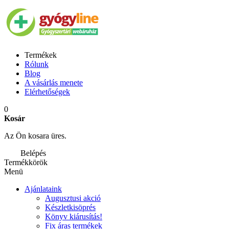
Termékek
Rólunk
Blog
A vásárlás menete
Elérhetőségek
0
Kosár
Az Ön kosara üres.
Belépés
Termékkörök
Menü
Ajánlataink
Augusztusi akció
Készletkisöprés
Könyv kiárusítás!
Fix áras termékek