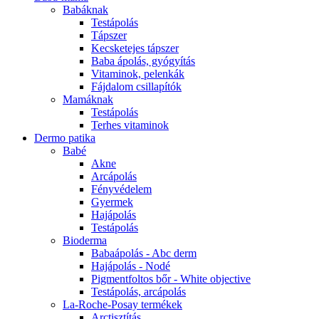
Babáknak
Testápolás
Tápszer
Kecsketejes tápszer
Baba ápolás, gyógyítás
Vitaminok, pelenkák
Fájdalom csillapítók
Mamáknak
Testápolás
Terhes vitaminok
Dermo patika
Babé
Akne
Arcápolás
Fényvédelem
Gyermek
Hajápolás
Testápolás
Bioderma
Babaápolás - Abc derm
Hajápolás - Nodé
Pigmentfoltos bőr - White objective
Testápolás, arcápolás
La-Roche-Posay termékek
Arctisztítás