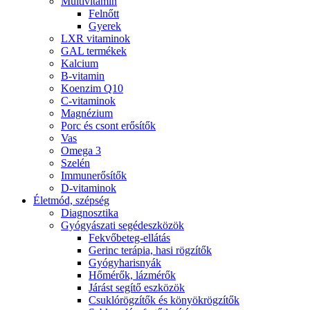
Multivitamin
Felnőtt
Gyerek
LXR vitaminok
GAL termékek
Kalcium
B-vitamin
Koenzim Q10
C-vitaminok
Magnézium
Porc és csont erősítők
Vas
Omega 3
Szelén
Immunerősítők
D-vitaminok
Életmód, szépség
Diagnosztika
Gyógyászati segédeszközök
Fekvőbeteg-ellátás
Gerinc terápia, hasi rögzítők
Gyógyharisnyák
Hőmérők, lázmérők
Járást segítő eszközök
Csuklórögzítők és könyökrögzítők