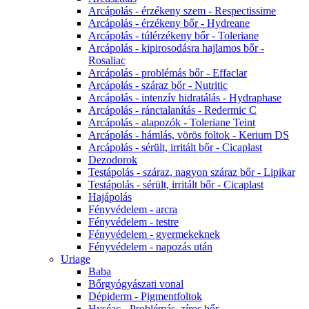
Arcápolás - érzékeny szem - Respectissime
Arcápolás - érzékeny bőr - Hydreane
Arcápolás - túlérzékeny bőr - Toleriane
Arcápolás - kipirosodásra hajlamos bőr -
Rosaliac
Arcápolás - problémás bőr - Effaclar
Arcápolás - száraz bőr - Nutritic
Arcápolás - intenzív hidratálás - Hydraphase
Arcápolás - ránctalanítás - Redermic C
Arcápolás - alapozók - Toleriane Teint
Arcápolás - hámlás, vörös foltok - Kerium DS
Arcápolás - sérült, irritált bőr - Cicaplast
Dezodorok
Testápolás - száraz, nagyon száraz bőr - Lipikar
Testápolás - sérült, irritált bőr - Cicaplast
Hajápolás
Fényvédelem - arcra
Fényvédelem - testre
Fényvédelem - gyermekeknek
Fényvédelem - napozás után
Uriage
Baba
Bőrgyógyászati vonal
Dépiderm - Pigmentfoltok
Hyséac - Problémás, zíros bőr