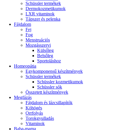
Schüssler termékek
Dermokozmetikumok
LXR vitaminok
Tápszer és pelenka
Fájdalom
Fej
Fog
Menstruációs
Mozgásszervi
Külsőleg
Belsőleg
Sportoláshoz
Homeopátia
Egykomponensű készítmények
Schüssler termékek
Schüssler kozmetikumok
Schüssler sók
Összetett készítmények
Megfázás
Fájdalom és lázcsillapítók
Köhögés
Orrfolyás
Torokgyulladás
Vitaminok
Baba-mama