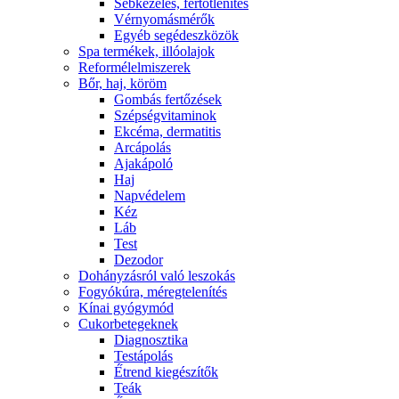
Sebkezelés, fertőtlenítés
Vérnyomásmérők
Egyéb segédeszközök
Spa termékek, illóolajok
Reformélelmiszerek
Bőr, haj, köröm
Gombás fertőzések
Szépségvitaminok
Ekcéma, dermatitis
Arcápolás
Ajakápoló
Haj
Napvédelem
Kéz
Láb
Test
Dezodor
Dohányzásról való leszokás
Fogyókúra, méregtelenítés
Kínai gyógymód
Cukorbetegeknek
Diagnosztika
Testápolás
É́trend kiegészítők
Teák