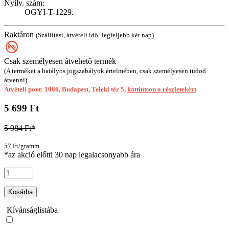
Nyilv. szám:
OGYI-T-1229.
Raktáron
(Szállítási, átvételi idő: legfeljebb két nap)
Csak személyesen átvehető termék
(A terméket a hatályos jogszabályok értelmében, csak személyesen tudod
átvenni)
Átvételi pont: 1086, Budapest, Teleki tér 5,
kattintson a részletekért
5 699 Ft
5 984 Ft*
57 Ft/gramm
*az akció előtti 30 nap legalacsonyabb ára
Kosárba
Kívánságlistába