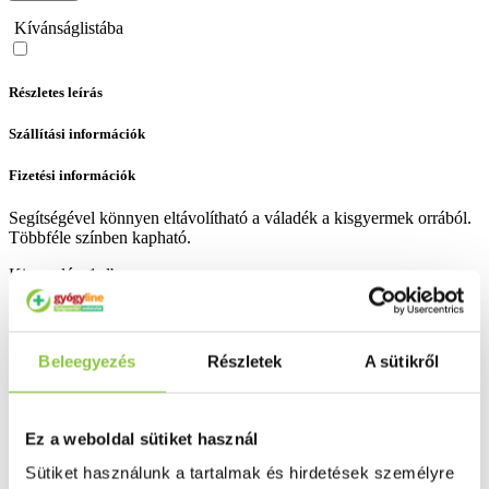
Kívánságlistába
Részletes leírás
Szállítási információk
Fizetési információk
Segítségével könnyen eltávolítható a váladék a kisgyermek orrából.
Többféle színben kapható.
Kiszerelés: 1 db.
Bővebben ...
Ingyenes szállítás 18 000 Ft felett
Beleegyezés
Részletek
A sütikről
Minőségellenőrzött termékek
Valós gyógyszertári háttér
Ez a weboldal sütiket használ
Folyamatos akciók
Sütiket használunk a tartalmak és hirdetések személyre