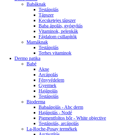
Babáknak
Testápolás
Tápszer
Kecsketejes tápszer
Baba ápolás, gyógyítás
Vitaminok, pelenkák
Fájdalom csillapítók
Mamáknak
Testápolás
Terhes vitaminok
Dermo patika
Babé
Akne
Arcápolás
Fényvédelem
Gyermek
Hajápolás
Testápolás
Bioderma
Babaápolás - Abc derm
Hajápolás - Nodé
Pigmentfoltos bőr - White objective
Testápolás, arcápolás
La-Roche-Posay termékek
Arctisztítás