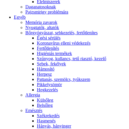
É́lelmiszerek
Daganatosoknak
Pajzsmirigy problémára
Egyéb
Memória zavarok
Nyugtatók, altatók
Bőrgyógyászat, sebkezelés, fertőtlenítes
É́gési sérülés
Koronavírus elleni védekezés
Fertőtlenítés
Higiéniás termékek
Szúnyog, kullancs, tetű riasztó, kezelő
Sebek, fekélyek
Hámosító
Herpesz
Pattanás, szemölcs, tyúkszem
Pikkelysömör
Hegkezelés
Allergia
Külsőleg
Belsőleg
Emésztés
Székrekedés
Hasmenés
Hányás, hányinger