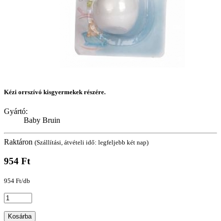
Kézi orrszívó kisgyermekek részére.
Gyártó:
Baby Bruin
Raktáron
(Szállítási, átvételi idő: legfeljebb két nap)
954 Ft
954 Ft/db
Kosárba