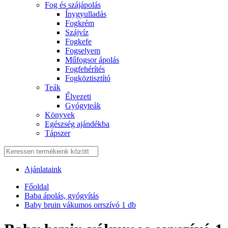
Fog és szájápolás
Í́nygyulladás
Fogkrém
Szájvíz
Fogkefe
Fogselyem
Műfogsor ápolás
Fogfehérítés
Fogköztisztító
Teák
É́lvezeti
Gyógyteák
Könyvek
Egészség ajándékba
Tápszer
Ajánlataink
Főoldal
Baba ápolás, gyógyítás
Baby bruin vákumos orrszívó 1 db