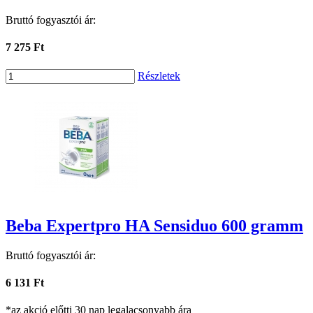
Bruttó fogyasztói ár:
7 275 Ft
Részletek
Beba Expertpro HA Sensiduo 600 gramm
Bruttó fogyasztói ár:
6 131 Ft
*az akció előtti 30 nap legalacsonyabb ára