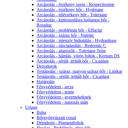
Arcápolás - érzékeny szem - Respectissime
Arcápolás - érzékeny bőr - Hydreane
Arcápolás - túlérzékeny bőr - Toleriane
Arcápolás - kipirosodásra hajlamos bőr -
Rosaliac
Arcápolás - problémás bőr - Effaclar
Arcápolás - száraz bőr - Nutritic
Arcápolás - intenzív hidratálás - Hydraphase
Arcápolás - ránctalanítás - Redermic C
Arcápolás - alapozók - Toleriane Teint
Arcápolás - hámlás, vörös foltok - Kerium DS
Arcápolás - sérült, irritált bőr - Cicaplast
Dezodorok
Testápolás - száraz, nagyon száraz bőr - Lipikar
Testápolás - sérült, irritált bőr - Cicaplast
Hajápolás
Fényvédelem - arcra
Fényvédelem - testre
Fényvédelem - gyermekeknek
Fényvédelem - napozás után
Uriage
Baba
Bőrgyógyászati vonal
Dépiderm - Pigmentfoltok
Hyséac - Problémás, zíros bőr