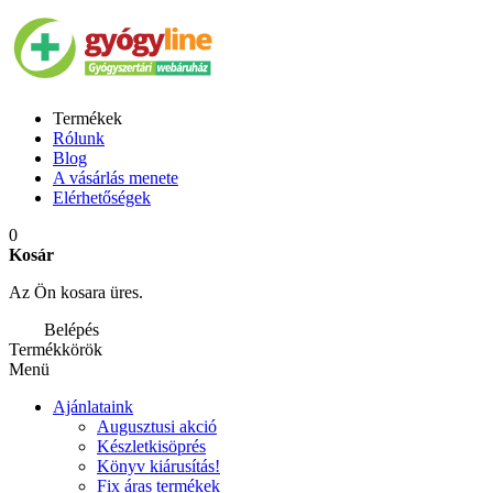
Termékek
Rólunk
Blog
A vásárlás menete
Elérhetőségek
0
Kosár
Az Ön kosara üres.
Belépés
Termékkörök
Menü
Ajánlataink
Augusztusi akció
Készletkisöprés
Könyv kiárusítás!
Fix áras termékek