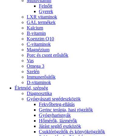
Multivitamin
Felnőtt
Gyerek
LXR vitaminok
GAL termékek
Kalcium
B-vitamin
Koenzim Q10
C-vitaminok
Magnézium
Porc és csont erősítők
Vas
Omega 3
Szelén
Immunerősítők
D-vitaminok
Életmód, szépség
Diagnosztika
Gyógyászati segédeszközök
Fekvőbeteg-ellátás
Gerinc terápia, hasi rögzítők
Gyógyharisnyák
Hőmérők, lázmérők
Járást segítő eszközök
Csuklórögzítők és könyökrögzítők