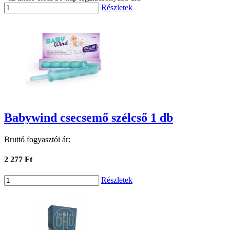
Részletek
Babywind csecsemő szélcső 1 db
Bruttó fogyasztói ár:
2 277 Ft
Részletek