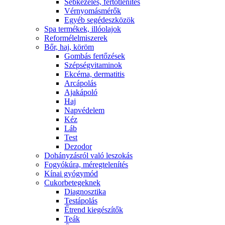
Sebkezelés, fertőtlenítés
Vérnyomásmérők
Egyéb segédeszközök
Spa termékek, illóolajok
Reformélelmiszerek
Bőr, haj, köröm
Gombás fertőzések
Szépségvitaminok
Ekcéma, dermatitis
Arcápolás
Ajakápoló
Haj
Napvédelem
Kéz
Láb
Test
Dezodor
Dohányzásról való leszokás
Fogyókúra, méregtelenítés
Kínai gyógymód
Cukorbetegeknek
Diagnosztika
Testápolás
É́trend kiegészítők
Teák