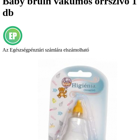
Baby bruin vákumos orrszívó 1
db
Az Egészségpénztári számlára elszámolható