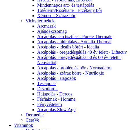
Mindennapos arc- és testápolás
Toléderm/Roséliane - Érzékeny bőr
Xémose - Száraz bőr
Vichy termékek
Arcmaszk
Ajándékcsomag
Arcápolás - arctisztítás - Purete Thermale
Arcápolás - hidratálás - Aqualia Thermál
Arcápolás - ideális bőrért - Idealia
Arcápolás - öregedésgátlás 40 év felett - Liftactiv
Arcápolás - öregedésgátlás 50 és 60 év felett -
Neovadiol
Arcápolás - problémás bőr - Normaderm
Arcápolás - száraz bőrre - Nutrilogie
Arcápolás - alapozók
Testápolás
Dezodorok
Hajápolás - Dercos
Férfiaknak - Homme
Fényvédelem
Arcápolás-Slow Age
Dermedic
CeraVe
Vitaminok