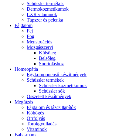
Schüssler termékek
Dermokozmetikumok
LXR vitaminok
Tápszer és pelenka
Fájdalom
Fej
Fog
Menstruációs
Mozgásszervi
Külsőleg
Belsőleg
Sportoláshoz
Homeopátia
Egykomponensű készítmények
Schüssler termékek
Schüssler kozmetikumok
Schüssler sók
Összetett készítmények
Megfázás
Fájdalom és lázcsillapítók
Köhögés
Orrfolyás
Torokgyulladás
Vitaminok
Baba-mama