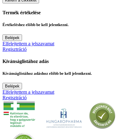
Kérem a cikkeket
Termék értékelése
Értékeléshez előbb be kell jelentkezni.
Belépek
Elfelejtettem a jelszavamat
Regisztráció
Kívánságlistához adás
Kívánságlistához adáshoz előbb be kell jelentkezni.
Belépek
Elfelejtettem a jelszavamat
Regisztráció