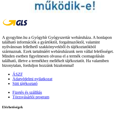
A gyogyline.hu a Gyógyhír Gyógyszertár webáruháza. A honlapon
található információk a gyártóktól, forgalmazóktól, valamint
nyilvánosan fellelhető szakkönyvekből és tájékoztatókból
származnak. Ezek tartalmáért webáruházunk nem vállal felelősséget.
Minden esetben figyelmesen olvassa el a termék csomagolásán
található, illetve a termékhez mellékelt tájékoztatót. Ha valamiben
bizonytalan, forduljon hozzánk bizalommal!
ÁSZF
Adatvédelmi nyilatkozat
Süti tájékoztató
Fizetés és szállítás
Törzsvásárlói program
Elérhetőségek