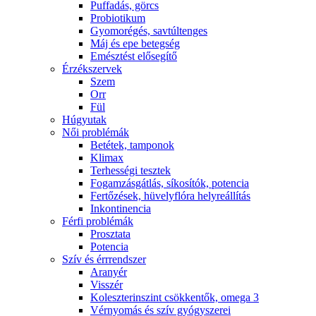
Puffadás, görcs
Probiotikum
Gyomorégés, savtúltenges
Máj és epe betegség
Emésztést elősegítő
Érzékszervek
Szem
Orr
Fül
Húgyutak
Női problémák
Betétek, tamponok
Klimax
Terhességi tesztek
Fogamzásgátlás, síkosítók, potencia
Fertőzések, hüvelyflóra helyreállítás
Inkontinencia
Férfi problémák
Prosztata
Potencia
Szív és érrrendszer
Aranyér
Visszér
Koleszterinszint csökkentők, omega 3
Vérnyomás és szív gyógyszerei