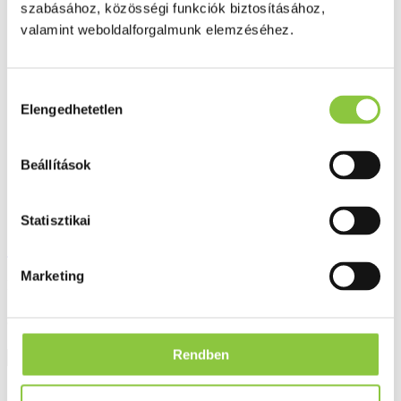
szabásához, közösségi funkciók biztosításához,
Ezek is érdekelhetik Önt
valamint weboldalforgalmunk elemzéséhez.
Hozzájárulás
Elengedhetetlen
kiválasztása
Beállítások
Statisztikai
Sudocrem védőkrém 125 g
Marketing
Bruttó fogyasztói ár:
5 006 Ft
Rendben
Részletek