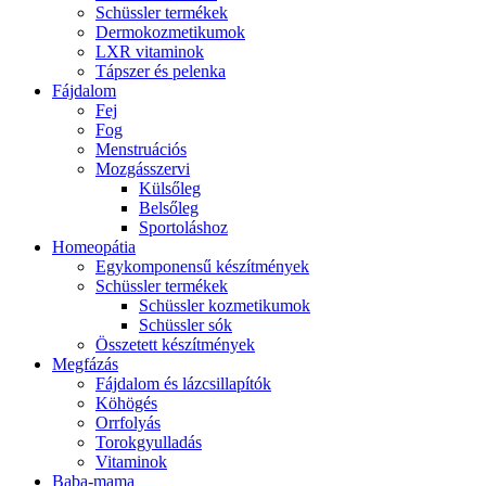
Schüssler termékek
Dermokozmetikumok
LXR vitaminok
Tápszer és pelenka
Fájdalom
Fej
Fog
Menstruációs
Mozgásszervi
Külsőleg
Belsőleg
Sportoláshoz
Homeopátia
Egykomponensű készítmények
Schüssler termékek
Schüssler kozmetikumok
Schüssler sók
Összetett készítmények
Megfázás
Fájdalom és lázcsillapítók
Köhögés
Orrfolyás
Torokgyulladás
Vitaminok
Baba-mama