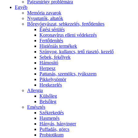
Pajzsmirigy problémára
Egyéb
Memória zavarok
Nyugtatók, altatók
Bőrgyógyászat, sebkezelés, fertőtlenítes
É́gési sérülés
Koronavírus elleni védekezés
Fertőtlenítés
Higiéniás termékek
Szúnyog, kullancs, tetű riasztó, kezelő
Sebek, fekélyek
Hámosító
Herpesz
Pattanás, szemölcs, tyúkszem
Pikkelysömör
Hegkezelés
Allergia
Külsőleg
Belsőleg
Emésztés
Székrekedés
Hasmenés
Hányás, hányinger
Puffadás, görcs
Probiotikum