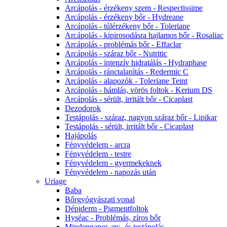
Arcápolás - érzékeny szem - Respectissime
Arcápolás - érzékeny bőr - Hydreane
Arcápolás - túlérzékeny bőr - Toleriane
Arcápolás - kipirosodásra hajlamos bőr - Rosaliac
Arcápolás - problémás bőr - Effaclar
Arcápolás - száraz bőr - Nutritic
Arcápolás - intenzív hidratálás - Hydraphase
Arcápolás - ránctalanítás - Redermic C
Arcápolás - alapozók - Toleriane Teint
Arcápolás - hámlás, vörös foltok - Kerium DS
Arcápolás - sérült, irritált bőr - Cicaplast
Dezodorok
Testápolás - száraz, nagyon száraz bőr - Lipikar
Testápolás - sérült, irritált bőr - Cicaplast
Hajápolás
Fényvédelem - arcra
Fényvédelem - testre
Fényvédelem - gyermekeknek
Fényvédelem - napozás után
Uriage
Baba
Bőrgyógyászati vonal
Dépiderm - Pigmentfoltok
Hyséac - Problémás, zíros bőr
Mindennapos arc- és testápolás