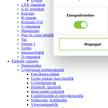
Gyerek
LXR vitaminok
GAL termékek
Hozzájárulás
Kalcium
Elengedhetetlen
kiválasztása
B-vitamin
Koenzim Q10
C-vitaminok
Magnézium
Porc és csont erősítők
Vas
Omega 3
Megtagad
Szelén
Immunerősítők
D-vitaminok
Életmód, szépség
Diagnosztika
Gyógyászati segédeszközök
Fekvőbeteg-ellátás
Gerinc terápia, hasi rögzítők
Gyógyharisnyák
Hőmérők, lázmérők
Járást segítő eszközök
Csuklórögzítők és könyökrögzítők
Sebkezelés, fertőtlenítés
Vérnyomásmérők