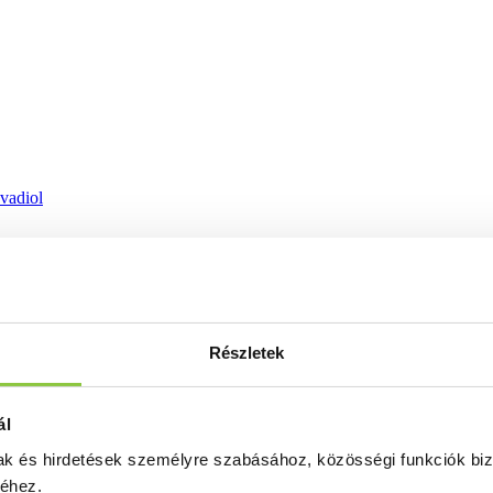
ovadiol
Részletek
ál
mak és hirdetések személyre szabásához, közösségi funkciók biz
séhez.