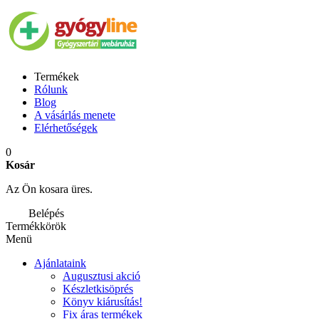
Termékek
Rólunk
Blog
A vásárlás menete
Elérhetőségek
0
Kosár
Az Ön kosara üres.
Belépés
Termékkörök
Menü
Ajánlataink
Augusztusi akció
Készletkisöprés
Könyv kiárusítás!
Fix áras termékek