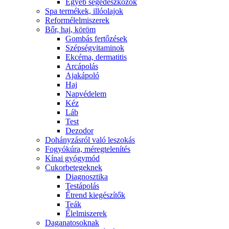
Egyéb segédeszközök
Spa termékek, illóolajok
Reformélelmiszerek
Bőr, haj, köröm
Gombás fertőzések
Szépségvitaminok
Ekcéma, dermatitis
Arcápolás
Ajakápoló
Haj
Napvédelem
Kéz
Láb
Test
Dezodor
Dohányzásról való leszokás
Fogyókúra, méregtelenítés
Kínai gyógymód
Cukorbetegeknek
Diagnosztika
Testápolás
É́trend kiegészítők
Teák
É́lelmiszerek
Daganatosoknak