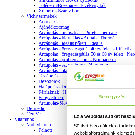
Toléderm/Roséliane - Érzékeny bőr
Xémose - Száraz bőr
Vichy termékek
Arcmaszk
Ajándékcsomag
Arcápolás - arctisztítás - Purete Thermale
Arcápolás - hidratálás - Aqualia Thermál
Arcápolás - ideális bőrért - Idealia
Arcápolás - öregedésgátlás 40 év felett - Liftactiv
Arcápolás - öregedésgátlás 50 és 60 év felett - Ne
Arcápolás - problémás bőr - Normaderm
Arcápolás - száraz bőrre - Nutrilogie
Arcápolás - alapozók
Testápolás
Dezodorok
Hajápolás - Dercos
Férfiaknak - Homme
Beleegyezés
Fényvédelem
Arcápolás-Slow Age
Dermedic
CeraVe
Ez a weboldal sütiket haszn
Vitaminok
Multivitamin
Sütiket használunk a tartal
Felnőtt
weboldalforgalmunk elemzé