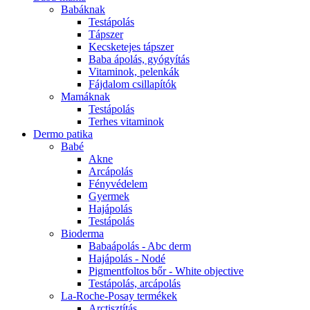
Babáknak
Testápolás
Tápszer
Kecsketejes tápszer
Baba ápolás, gyógyítás
Vitaminok, pelenkák
Fájdalom csillapítók
Mamáknak
Testápolás
Terhes vitaminok
Dermo patika
Babé
Akne
Arcápolás
Fényvédelem
Gyermek
Hajápolás
Testápolás
Bioderma
Babaápolás - Abc derm
Hajápolás - Nodé
Pigmentfoltos bőr - White objective
Testápolás, arcápolás
La-Roche-Posay termékek
Arctisztítás