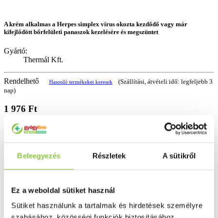
A krém alkalmas a Herpes simplex vírus okozta kezdődő vagy már
kifejlődött bőrfelületi panaszok kezelésére és megszüntet
Gyártó:
Thermál Kft.
Rendelhető
(Szállítási, átvételi idő: legfeljebb 3
Hasonló termékeket keresek
nap)
1 976 Ft
329 Ft/gramm
Beleegyezés
Részletek
A sütikről
Kosárba
Kívánságlistába
Ez a weboldal sütiket használ
Sütiket használunk a tartalmak és hirdetések személyre
Részletes leírás
szabásához, közösségi funkciók biztosításához,