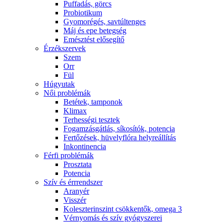
Puffadás, görcs
Probiotikum
Gyomorégés, savtúltenges
Máj és epe betegség
Emésztést elősegítő
Érzékszervek
Szem
Orr
Fül
Húgyutak
Női problémák
Betétek, tamponok
Klimax
Terhességi tesztek
Fogamzásgátlás, síkosítók, potencia
Fertőzések, hüvelyflóra helyreállítás
Inkontinencia
Férfi problémák
Prosztata
Potencia
Szív és érrrendszer
Aranyér
Visszér
Koleszterinszint csökkentők, omega 3
Vérnyomás és szív gyógyszerei