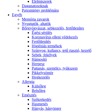
É́lelmiszerek
Daganatosoknak
Pajzsmirigy problémára
Egyéb
Memória zavarok
Nyugtatók, altatók
Bőrgyógyászat, sebkezelés, fertőtlenítes
É́gési sérülés
Koronavírus elleni védekezés
Fertőtlenítés
Higiéniás termékek
Szúnyog, kullancs, tetű riasztó, kezelő
Sebek, fekélyek
Hámosító
Herpesz
Pattanás, szemölcs, tyúkszem
Pikkelysömör
Hegkezelés
Allergia
Külsőleg
Belsőleg
Emésztés
Székrekedés
Hasmenés
Hányás, hányinger