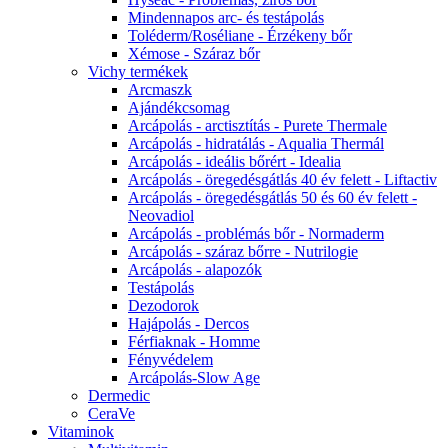
Mindennapos arc- és testápolás
Toléderm/Roséliane - Érzékeny bőr
Xémose - Száraz bőr
Vichy termékek
Arcmaszk
Ajándékcsomag
Arcápolás - arctisztítás - Purete Thermale
Arcápolás - hidratálás - Aqualia Thermál
Arcápolás - ideális bőrért - Idealia
Arcápolás - öregedésgátlás 40 év felett - Liftactiv
Arcápolás - öregedésgátlás 50 és 60 év felett -
Neovadiol
Arcápolás - problémás bőr - Normaderm
Arcápolás - száraz bőrre - Nutrilogie
Arcápolás - alapozók
Testápolás
Dezodorok
Hajápolás - Dercos
Férfiaknak - Homme
Fényvédelem
Arcápolás-Slow Age
Dermedic
CeraVe
Vitaminok