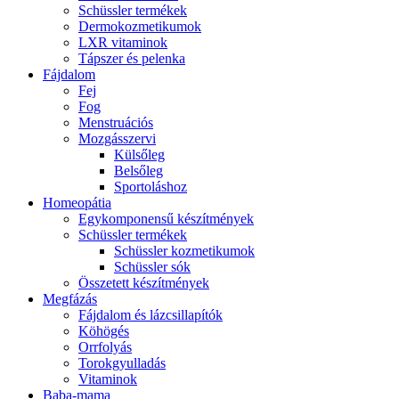
Schüssler termékek
Dermokozmetikumok
LXR vitaminok
Tápszer és pelenka
Fájdalom
Fej
Fog
Menstruációs
Mozgásszervi
Külsőleg
Belsőleg
Sportoláshoz
Homeopátia
Egykomponensű készítmények
Schüssler termékek
Schüssler kozmetikumok
Schüssler sók
Összetett készítmények
Megfázás
Fájdalom és lázcsillapítók
Köhögés
Orrfolyás
Torokgyulladás
Vitaminok
Baba-mama