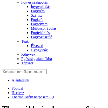
Fog és szájápolás
Í́nygyulladás
Fogkrém
Szájvíz
Fogkefe
Fogselyem
Műfogsor ápolás
Fogfehérítés
Fogköztisztító
Teák
É́lvezeti
Gyógyteák
Könyvek
Egészség ajándékba
Tápszer
Ajánlataink
Főoldal
Herpesz
Thermál krém herpeszre 6 g