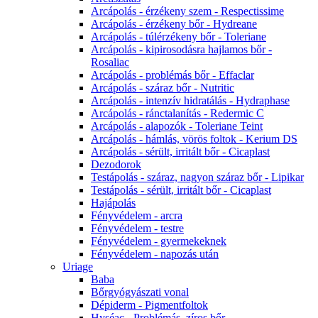
Arcápolás - érzékeny szem - Respectissime
Arcápolás - érzékeny bőr - Hydreane
Arcápolás - túlérzékeny bőr - Toleriane
Arcápolás - kipirosodásra hajlamos bőr -
Rosaliac
Arcápolás - problémás bőr - Effaclar
Arcápolás - száraz bőr - Nutritic
Arcápolás - intenzív hidratálás - Hydraphase
Arcápolás - ránctalanítás - Redermic C
Arcápolás - alapozók - Toleriane Teint
Arcápolás - hámlás, vörös foltok - Kerium DS
Arcápolás - sérült, irritált bőr - Cicaplast
Dezodorok
Testápolás - száraz, nagyon száraz bőr - Lipikar
Testápolás - sérült, irritált bőr - Cicaplast
Hajápolás
Fényvédelem - arcra
Fényvédelem - testre
Fényvédelem - gyermekeknek
Fényvédelem - napozás után
Uriage
Baba
Bőrgyógyászati vonal
Dépiderm - Pigmentfoltok
Hyséac - Problémás, zíros bőr