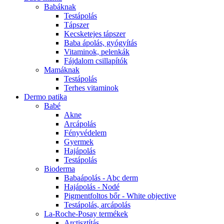
Babáknak
Testápolás
Tápszer
Kecsketejes tápszer
Baba ápolás, gyógyítás
Vitaminok, pelenkák
Fájdalom csillapítók
Mamáknak
Testápolás
Terhes vitaminok
Dermo patika
Babé
Akne
Arcápolás
Fényvédelem
Gyermek
Hajápolás
Testápolás
Bioderma
Babaápolás - Abc derm
Hajápolás - Nodé
Pigmentfoltos bőr - White objective
Testápolás, arcápolás
La-Roche-Posay termékek
Arctisztítás