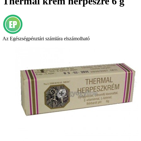
Thermál krém herpeszre 6 g
Az Egészségpénztári számlára elszámolható