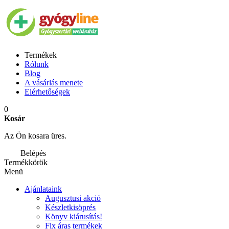
Termékek
Rólunk
Blog
A vásárlás menete
Elérhetőségek
0
Kosár
Az Ön kosara üres.
Belépés
Termékkörök
Menü
Ajánlataink
Augusztusi akció
Készletkisöprés
Könyv kiárusítás!
Fix áras termékek