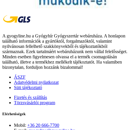
A gyogyline.hu a Gyógyhír Gyógyszertár webáruháza. A honlapon
található információk a gyártóktól, forgalmazóktól, valamint
nyilvánosan fellelhető szakkönyvekből és tájékoztatókból
származnak. Ezek tartalmáért webáruházunk nem vállal felelősséget.
Minden esetben figyelmesen olvassa el a termék csomagolásán
található, illetve a termékhez mellékelt tájékoztatót. Ha valamiben
bizonytalan, forduljon hozzánk bizalommal!
ÁSZF
Adatvédelmi nyilatkozat
Süti tájékoztató
Fizetés és szállítás
Törzsvásárlói program
Elérhetőségek
Mobil:
+36 20 666-7700