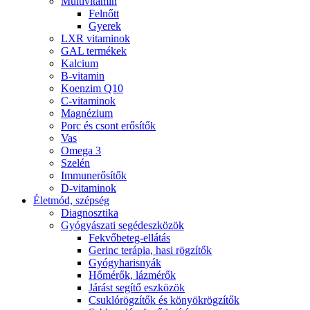
Multivitamin
Felnőtt
Gyerek
LXR vitaminok
GAL termékek
Kalcium
B-vitamin
Koenzim Q10
C-vitaminok
Magnézium
Porc és csont erősítők
Vas
Omega 3
Szelén
Immunerősítők
D-vitaminok
Életmód, szépség
Diagnosztika
Gyógyászati segédeszközök
Fekvőbeteg-ellátás
Gerinc terápia, hasi rögzítők
Gyógyharisnyák
Hőmérők, lázmérők
Járást segítő eszközök
Csuklórögzítők és könyökrögzítők