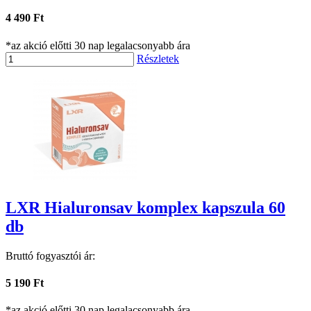
4 490 Ft
*az akció előtti 30 nap legalacsonyabb ára
Részletek
LXR Hialuronsav komplex kapszula 60
db
Bruttó fogyasztói ár:
5 190 Ft
*az akció előtti 30 nap legalacsonyabb ára