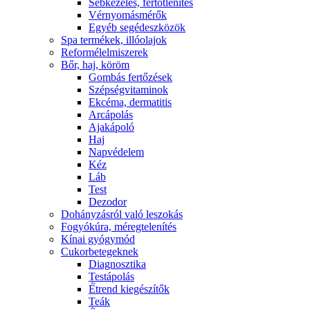
Sebkezelés, fertőtlenítés
Vérnyomásmérők
Egyéb segédeszközök
Spa termékek, illóolajok
Reformélelmiszerek
Bőr, haj, köröm
Gombás fertőzések
Szépségvitaminok
Ekcéma, dermatitis
Arcápolás
Ajakápoló
Haj
Napvédelem
Kéz
Láb
Test
Dezodor
Dohányzásról való leszokás
Fogyókúra, méregtelenítés
Kínai gyógymód
Cukorbetegeknek
Diagnosztika
Testápolás
É́trend kiegészítők
Teák