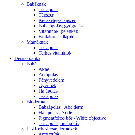
Babáknak
Testápolás
Tápszer
Kecsketejes tápszer
Baba ápolás, gyógyítás
Vitaminok, pelenkák
Fájdalom csillapítók
Mamáknak
Testápolás
Terhes vitaminok
Dermo patika
Babé
Akne
Arcápolás
Fényvédelem
Gyermek
Hajápolás
Testápolás
Bioderma
Babaápolás - Abc derm
Hajápolás - Nodé
Pigmentfoltos bőr - White objective
Testápolás, arcápolás
La-Roche-Posay termékek
Arctisztítás