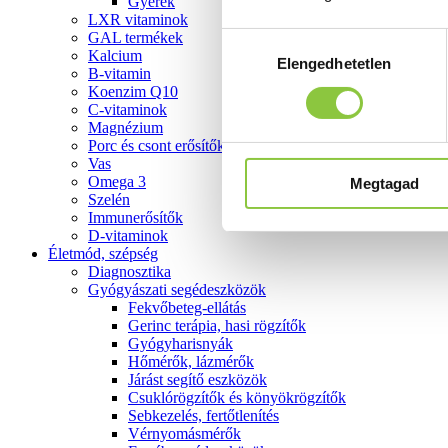
Gyerek
LXR vitaminok
GAL termékek
Hozzájárulás
Kalcium
Elengedhetetlen
kiválasztása
B-vitamin
Koenzim Q10
C-vitaminok
Magnézium
Porc és csont erősítők
Vas
Omega 3
Megtagad
Szelén
Immunerősítők
D-vitaminok
Életmód, szépség
Diagnosztika
Gyógyászati segédeszközök
Fekvőbeteg-ellátás
Gerinc terápia, hasi rögzítők
Gyógyharisnyák
Hőmérők, lázmérők
Járást segítő eszközök
Csuklórögzítők és könyökrögzítők
Sebkezelés, fertőtlenítés
Vérnyomásmérők