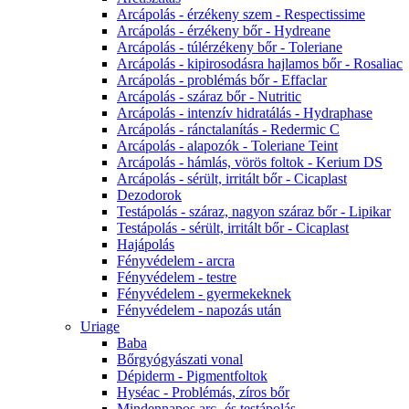
Arcápolás - érzékeny szem - Respectissime
Arcápolás - érzékeny bőr - Hydreane
Arcápolás - túlérzékeny bőr - Toleriane
Arcápolás - kipirosodásra hajlamos bőr - Rosaliac
Arcápolás - problémás bőr - Effaclar
Arcápolás - száraz bőr - Nutritic
Arcápolás - intenzív hidratálás - Hydraphase
Arcápolás - ránctalanítás - Redermic C
Arcápolás - alapozók - Toleriane Teint
Arcápolás - hámlás, vörös foltok - Kerium DS
Arcápolás - sérült, irritált bőr - Cicaplast
Dezodorok
Testápolás - száraz, nagyon száraz bőr - Lipikar
Testápolás - sérült, irritált bőr - Cicaplast
Hajápolás
Fényvédelem - arcra
Fényvédelem - testre
Fényvédelem - gyermekeknek
Fényvédelem - napozás után
Uriage
Baba
Bőrgyógyászati vonal
Dépiderm - Pigmentfoltok
Hyséac - Problémás, zíros bőr
Mindennapos arc- és testápolás