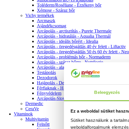
Toléderm/Roséliane - Érzékeny bőr
Xémose - Száraz bőr
Vichy termékek
Arcmaszk
Ajándékcsomag
Arcápolás - arctisztítás - Purete Thermale
Arcápolás - hidratálás - Aqualia Thermál
Arcápolás - ideális bőrért - Idealia
Arcápolás - öregedésgátlás 40 év felett - Liftactiv
Arcápolás - öregedésgátlás 50 és 60 év felett - Ne
Arcápolás - problémás bőr - Normaderm
Arcápolás - száraz bőrre - Nutrilogie
Arcápolás - alapozók
Testápolás
Dezodorok
Hajápolás - Dercos
Férfiaknak - Homme
Beleegyezés
Fényvédelem
Arcápolás-Slow Age
Dermedic
CeraVe
Ez a weboldal sütiket haszn
Vitaminok
Multivitamin
Sütiket használunk a tartal
Felnőtt
weboldalforgalmunk elemzé