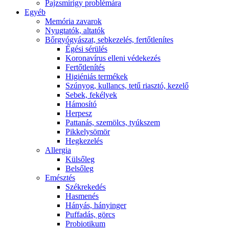
Pajzsmirigy problémára
Egyéb
Memória zavarok
Nyugtatók, altatók
Bőrgyógyászat, sebkezelés, fertőtlenítes
É́gési sérülés
Koronavírus elleni védekezés
Fertőtlenítés
Higiéniás termékek
Szúnyog, kullancs, tetű riasztó, kezelő
Sebek, fekélyek
Hámosító
Herpesz
Pattanás, szemölcs, tyúkszem
Pikkelysömör
Hegkezelés
Allergia
Külsőleg
Belsőleg
Emésztés
Székrekedés
Hasmenés
Hányás, hányinger
Puffadás, görcs
Probiotikum