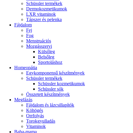
Schüssler termékek
Dermokozmetikumok
LXR vitaminok
Tápszer és pelenka
Fájdalom
Fej
Fog
Menstruációs
Mozgásszervi
Külsőleg
Belsőleg
Sportoláshoz
Homeopátia
Egykomponensű készítmények
Schüssler termékek
Schüssler kozmetikumok
Schüssler sók
Összetett készítmények
Megfázás
Fájdalom és lázcsillapítók
Köhögés
Orrfolyás
Torokgyulladás
Vitaminok
Baba-mama