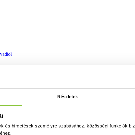
ovadiol
Részletek
ál
mak és hirdetések személyre szabásához, közösségi funkciók biz
séhez.