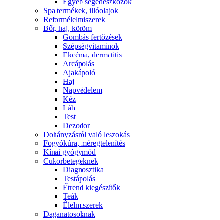
Egyéb segédeszközök
Spa termékek, illóolajok
Reformélelmiszerek
Bőr, haj, köröm
Gombás fertőzések
Szépségvitaminok
Ekcéma, dermatitis
Arcápolás
Ajakápoló
Haj
Napvédelem
Kéz
Láb
Test
Dezodor
Dohányzásról való leszokás
Fogyókúra, méregtelenítés
Kínai gyógymód
Cukorbetegeknek
Diagnosztika
Testápolás
É́trend kiegészítők
Teák
É́lelmiszerek
Daganatosoknak