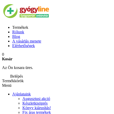
Termékek
Rólunk
Blog
A vásárlás menete
Elérhetőségek
0
Kosár
Az Ön kosara üres.
Belépés
Termékkörök
Menü
Ajánlataink
Augusztusi akció
Készletkisöprés
Könyv kiárusítás!
Fix áras termékek