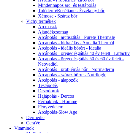
Mindennapos arc- és testápolás
Toléderm/Roséliane - Érzékeny bőr
Xémose - Száraz bőr
Vichy termékek
Arcmaszk
Ajándékcsomag
Arcápolás - arctisztítás - Purete Thermale
Arcápolás - hidratálás - Aqualia Thermál
Arcápolás - ideális bőrért - Idealia
Arcápolás - öregedésgátlás 40 év felett - Liftactiv
Arcápolás - öregedésgátlás 50 és 60 év felett -
Neovadiol
Arcápolás - problémás bőr - Normaderm
Arcápolás - száraz bőrre - Nutrilogie
Arcápolás - alapozók
Testápolás
Dezodorok
Hajápolás - Dercos
Férfiaknak - Homme
Fényvédelem
Arcápolás-Slow Age
Dermedic
CeraVe
Vitaminok