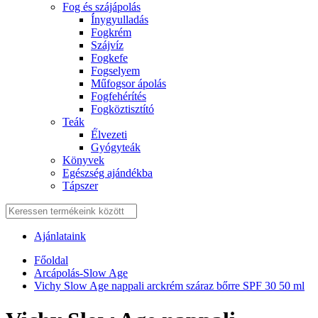
Fog és szájápolás
Í́nygyulladás
Fogkrém
Szájvíz
Fogkefe
Fogselyem
Műfogsor ápolás
Fogfehérítés
Fogköztisztító
Teák
É́lvezeti
Gyógyteák
Könyvek
Egészség ajándékba
Tápszer
Ajánlataink
Főoldal
Arcápolás-Slow Age
Vichy Slow Age nappali arckrém száraz bőrre SPF 30 50 ml