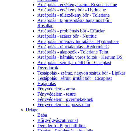
Arcápolás - érzékeny szem - Respectissime
Arcápolás - érzékeny bőr - Hydreane
Arcápolás - túlérzékeny bőr - Toleriane
Arcápolás - kipirosodásra hajlamos bőr -
Rosaliac
Arcápolás - problémás bőr - Effaclar
Arcápolás - száraz bőr - Nutritic
Arcápolás - intenzív hidratálás - Hydraphase
Arcápolás - ránctalanítás - Redermic C
Arcápolás - alapozók - Toleriane Teint
Arcápolás - hámlás, vörös foltok - Kerium DS
Arcápolás - sérült, irritált bőr - Cicaplast
Dezodorok
Testápolás - száraz, nagyon száraz bőr - Lipikar
Testápolás - sérült, irritált bőr - Cicaplast
Hajápolás
Fényvédelem - arcra
Fényvédelem - testre
Fényvédelem - gyermekeknek
Fényvédelem - napozás után
Uriage
Baba
Bőrgyógyászati vonal
Dépiderm - Pigmentfoltok
Hyséac - Problémás, zíros bőr