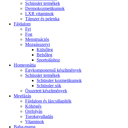
Schüssler termékek
Dermokozmetikumok
LXR vitaminok
Tápszer és pelenka
Fájdalom
Fej
Fog
Menstruációs
Mozgásszervi
Külsőleg
Belsőleg
Sportoláshoz
Homeopátia
Egykomponensű készítmények
Schüssler termékek
Schüssler kozmetikumok
Schüssler sók
Összetett készítmények
Megfázás
Fájdalom és lázcsillapítók
Köhögés
Orrfolyás
Torokgyulladás
Vitaminok
Baba-mama