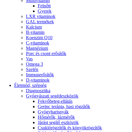
Multivitamin
Felnőtt
Gyerek
LXR vitaminok
GAL termékek
Kalcium
B-vitamin
Koenzim Q10
C-vitaminok
Magnézium
Porc és csont erősítők
Vas
Omega 3
Szelén
Immunerősítők
D-vitaminok
Életmód, szépség
Diagnosztika
Gyógyászati segédeszközök
Fekvőbeteg-ellátás
Gerinc terápia, hasi rögzítők
Gyógyharisnyák
Hőmérők, lázmérők
Járást segítő eszközök
Csuklórögzítők és könyökrögzítők