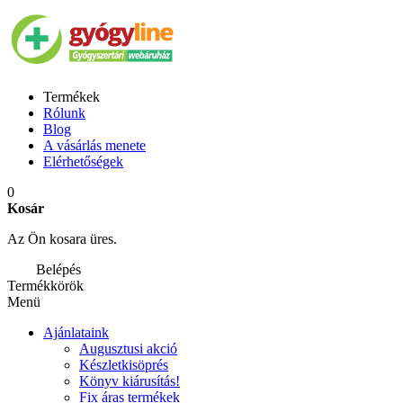
Termékek
Rólunk
Blog
A vásárlás menete
Elérhetőségek
0
Kosár
Az Ön kosara üres.
Belépés
Termékkörök
Menü
Ajánlataink
Augusztusi akció
Készletkisöprés
Könyv kiárusítás!
Fix áras termékek