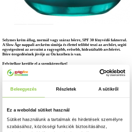
Selymes krém állag, normál vagy száraz bőrre, SPF 30 fényvédő faktorral.
A Slow Âge nappali arckrém simítja és élettel telibbé teszi az arcbőrt, segíti
egységesíteni az arcszínt a ragyogóbb, erősebb, hidratáltabb arcbőrért.
Bőre öregedésének jövője az Ön kezében is van.
Felvitelkor kerülje el a szemkörnyéket!
A Slow Age nappali arckrémet azoknak a nőknek javasoljuk, akik fokozottan
ki vannak téve a külső káros környezeti hatásoknak és szeretnék felvenni a
küzdelmet a bőr öregedés látható jeleivel szemben.
Beleegyezés
Részletek
A sütikről
Gyártó:
Vichy laboratoires
Nincs készleten
Hasonló termékeket keresek
Ez a weboldal sütiket használ
19 365 Ft
Sütiket használunk a tartalmak és hirdetések személyre
szabásához, közösségi funkciók biztosításához,
104 Ft/ml