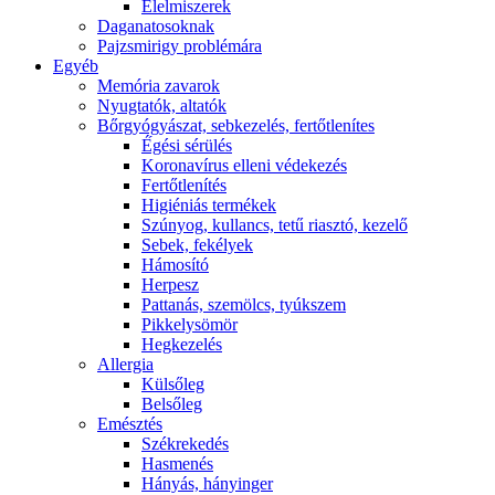
É́lelmiszerek
Daganatosoknak
Pajzsmirigy problémára
Egyéb
Memória zavarok
Nyugtatók, altatók
Bőrgyógyászat, sebkezelés, fertőtlenítes
É́gési sérülés
Koronavírus elleni védekezés
Fertőtlenítés
Higiéniás termékek
Szúnyog, kullancs, tetű riasztó, kezelő
Sebek, fekélyek
Hámosító
Herpesz
Pattanás, szemölcs, tyúkszem
Pikkelysömör
Hegkezelés
Allergia
Külsőleg
Belsőleg
Emésztés
Székrekedés
Hasmenés
Hányás, hányinger