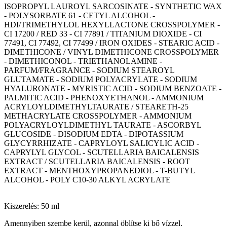
ISOPROPYL LAUROYL SARCOSINATE - SYNTHETIC WAX
- POLYSORBATE 61 - CETYL ALCOHOL -
HDI/TRIMETHYLOL HEXYLLACTONE CROSSPOLYMER -
CI 17200 / RED 33 - CI 77891 / TITANIUM DIOXIDE - CI
77491, CI 77492, CI 77499 / IRON OXIDES - STEARIC ACID -
DIMETHICONE / VINYL DIMETHICONE CROSSPOLYMER
- DIMETHICONOL - TRIETHANOLAMINE -
PARFUM/FRAGRANCE - SODIUM STEAROYL
GLUTAMATE - SODIUM POLYACRYLATE - SODIUM
HYALURONATE - MYRISTIC ACID - SODIUM BENZOATE -
PALMITIC ACID - PHENOXYETHANOL - AMMONIUM
ACRYLOYLDIMETHYLTAURATE / STEARETH-25
METHACRYLATE CROSSPOLYMER - AMMONIUM
POLYACRYLOYLDIMETHYL TAURATE - ASCORBYL
GLUCOSIDE - DISODIUM EDTA - DIPOTASSIUM
GLYCYRRHIZATE - CAPRYLOYL SALICYLIC ACID -
CAPRYLYL GLYCOL - SCUTELLARIA BAICALENSIS
EXTRACT / SCUTELLARIA BAICALENSIS - ROOT
EXTRACT - MENTHOXYPROPANEDIOL - T-BUTYL
ALCOHOL - POLY C10-30 ALKYL ACRYLATE
Kiszerelés: 50 ml
Amennyiben szembe kerül, azonnal öblítse ki bő vízzel.