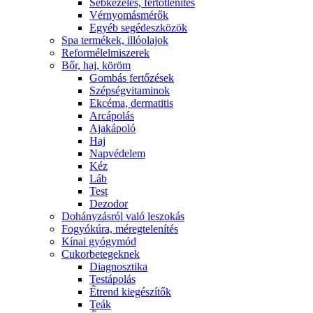
Sebkezelés, fertőtlenítés
Vérnyomásmérők
Egyéb segédeszközök
Spa termékek, illóolajok
Reformélelmiszerek
Bőr, haj, köröm
Gombás fertőzések
Szépségvitaminok
Ekcéma, dermatitis
Arcápolás
Ajakápoló
Haj
Napvédelem
Kéz
Láb
Test
Dezodor
Dohányzásról való leszokás
Fogyókúra, méregtelenítés
Kínai gyógymód
Cukorbetegeknek
Diagnosztika
Testápolás
É́trend kiegészítők
Teák