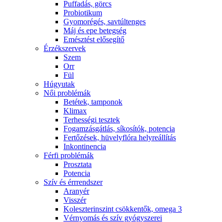
Puffadás, görcs
Probiotikum
Gyomorégés, savtúltenges
Máj és epe betegség
Emésztést elősegítő
Érzékszervek
Szem
Orr
Fül
Húgyutak
Női problémák
Betétek, tamponok
Klimax
Terhességi tesztek
Fogamzásgátlás, síkosítók, potencia
Fertőzések, hüvelyflóra helyreállítás
Inkontinencia
Férfi problémák
Prosztata
Potencia
Szív és érrrendszer
Aranyér
Visszér
Koleszterinszint csökkentők, omega 3
Vérnyomás és szív gyógyszerei