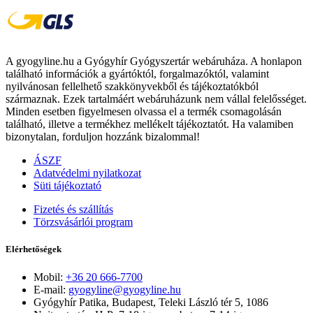
A gyogyline.hu a Gyógyhír Gyógyszertár webáruháza. A honlapon
található információk a gyártóktól, forgalmazóktól, valamint
nyilvánosan fellelhető szakkönyvekből és tájékoztatókból
származnak. Ezek tartalmáért webáruházunk nem vállal felelősséget.
Minden esetben figyelmesen olvassa el a termék csomagolásán
található, illetve a termékhez mellékelt tájékoztatót. Ha valamiben
bizonytalan, forduljon hozzánk bizalommal!
ÁSZF
Adatvédelmi nyilatkozat
Süti tájékoztató
Fizetés és szállítás
Törzsvásárlói program
Elérhetőségek
Mobil:
+36 20 666-7700
E-mail:
gyogyline@gyogyline.hu
Gyógyhír Patika, Budapest, Teleki László tér 5, 1086