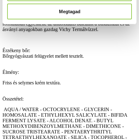
Formulája SPF 30 fényvédő faktorral segít védeni a barna foltok
kialakulása ellen. Azonnal: a bőr hidratált és védett lehet.
Megtagad
Rendszeres használattal: az arcbőr üde és ragyogó lehet. A Vichy
hatóanyag-kombinációja. A Vichy Laboratórium ebben a
formulában egyesítette az antioxidáns baicalint a bifidusszal és az
ásványi anyagokban gazdag Vichy Termálvízzel.
Érzékeny bőr:
Bőrgyógyászati felügyelet mellett tesztelt.
Élmény:
Friss és selymes krém textúra.
Összetétel:
AQUA / WATER - OCTOCRYLENE - GLYCERIN -
HOMOSALATE - ETHYLHEXYL SALICYLATE - BIFIDA
FERMENT LYSATE - ALCOHOL DENAT. - BUTYL
METHOXYDIBENZOYLMETHANE - DIMETHICONE -
SUCROSE TRISTEARATE - PENTAERYTHRITYL
TETRAETHYLHEXANOATE - SILICA - TOCOPHEROL -