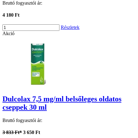
Bruttó fogyasztói ár:
4 180 Ft
Részletek
Akció
Dulcolax 7,5 mg/ml belsőleges oldatos
cseppek 30 ml
Bruttó fogyasztói ár:
3 833 Ft*
3 650 Ft