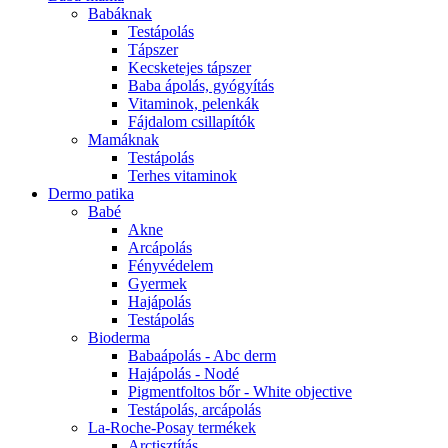
Babáknak
Testápolás
Tápszer
Kecsketejes tápszer
Baba ápolás, gyógyítás
Vitaminok, pelenkák
Fájdalom csillapítók
Mamáknak
Testápolás
Terhes vitaminok
Dermo patika
Babé
Akne
Arcápolás
Fényvédelem
Gyermek
Hajápolás
Testápolás
Bioderma
Babaápolás - Abc derm
Hajápolás - Nodé
Pigmentfoltos bőr - White objective
Testápolás, arcápolás
La-Roche-Posay termékek
Arctisztítás