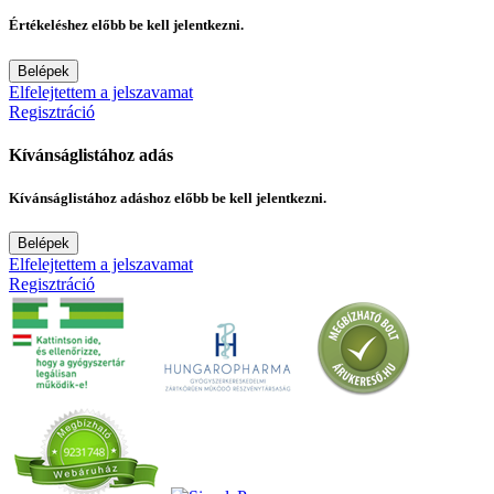
Értékeléshez előbb be kell jelentkezni.
Belépek
Elfelejtettem a jelszavamat
Regisztráció
Kívánságlistához adás
Kívánságlistához adáshoz előbb be kell jelentkezni.
Belépek
Elfelejtettem a jelszavamat
Regisztráció