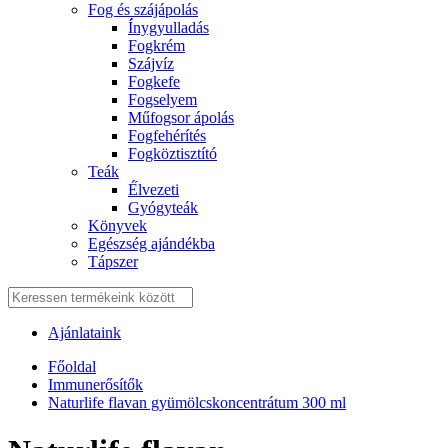
Fog és szájápolás
Í́nygyulladás
Fogkrém
Szájvíz
Fogkefe
Fogselyem
Műfogsor ápolás
Fogfehérítés
Fogköztisztító
Teák
É́lvezeti
Gyógyteák
Könyvek
Egészség ajándékba
Tápszer
Ajánlataink
Főoldal
Immunerősítők
Naturlife flavan gyümölcskoncentrátum 300 ml