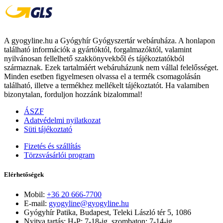
A gyogyline.hu a Gyógyhír Gyógyszertár webáruháza. A honlapon
található információk a gyártóktól, forgalmazóktól, valamint
nyilvánosan fellelhető szakkönyvekből és tájékoztatókból
származnak. Ezek tartalmáért webáruházunk nem vállal felelősséget.
Minden esetben figyelmesen olvassa el a termék csomagolásán
található, illetve a termékhez mellékelt tájékoztatót. Ha valamiben
bizonytalan, forduljon hozzánk bizalommal!
ÁSZF
Adatvédelmi nyilatkozat
Süti tájékoztató
Fizetés és szállítás
Törzsvásárlói program
Elérhetőségek
Mobil:
+36 20 666-7700
E-mail:
gyogyline@gyogyline.hu
Gyógyhír Patika, Budapest, Teleki László tér 5, 1086
Nyitva tartás: H-P: 7-18-ig, szombaton: 7-14-ig.