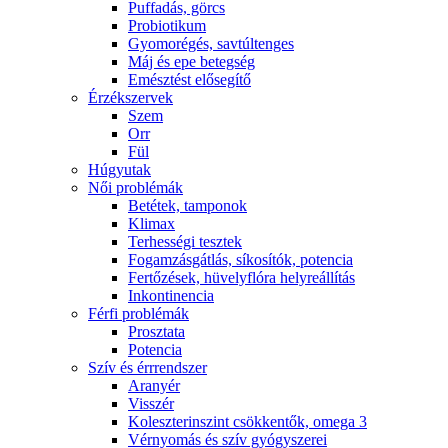
Puffadás, görcs
Probiotikum
Gyomorégés, savtúltenges
Máj és epe betegség
Emésztést elősegítő
Érzékszervek
Szem
Orr
Fül
Húgyutak
Női problémák
Betétek, tamponok
Klimax
Terhességi tesztek
Fogamzásgátlás, síkosítók, potencia
Fertőzések, hüvelyflóra helyreállítás
Inkontinencia
Férfi problémák
Prosztata
Potencia
Szív és érrrendszer
Aranyér
Visszér
Koleszterinszint csökkentők, omega 3
Vérnyomás és szív gyógyszerei