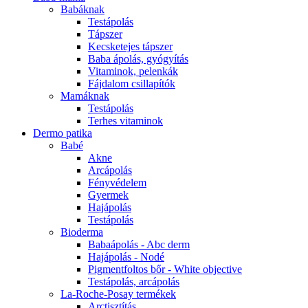
Babáknak
Testápolás
Tápszer
Kecsketejes tápszer
Baba ápolás, gyógyítás
Vitaminok, pelenkák
Fájdalom csillapítók
Mamáknak
Testápolás
Terhes vitaminok
Dermo patika
Babé
Akne
Arcápolás
Fényvédelem
Gyermek
Hajápolás
Testápolás
Bioderma
Babaápolás - Abc derm
Hajápolás - Nodé
Pigmentfoltos bőr - White objective
Testápolás, arcápolás
La-Roche-Posay termékek
Arctisztítás