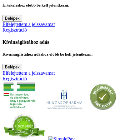
Értékeléshez előbb be kell jelentkezni.
Belépek
Elfelejtettem a jelszavamat
Regisztráció
Kívánságlistához adás
Kívánságlistához adáshoz előbb be kell jelentkezni.
Belépek
Elfelejtettem a jelszavamat
Regisztráció