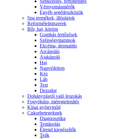
Sebkezelés, fertőtlenítés
Vérnyomásmérők
Egyéb segédeszközök
Spa termékek, illóolajok
Reformélelmiszerek
Bőr, haj, köröm
Gombás fertőzések
Szépségvitaminok
Ekcéma, dermatitis
Arcápolás
Ajakápoló
Haj
Napvédelem
Kéz
Láb
Test
Dezodor
Dohányzásról való leszokás
Fogyókúra, méregtelenítés
Kínai gyógymód
Cukorbetegeknek
Diagnosztika
Testápolás
É́trend kiegészítők
Teák