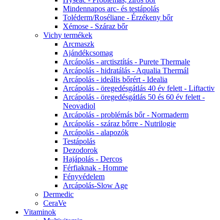
Mindennapos arc- és testápolás
Toléderm/Roséliane - Érzékeny bőr
Xémose - Száraz bőr
Vichy termékek
Arcmaszk
Ajándékcsomag
Arcápolás - arctisztítás - Purete Thermale
Arcápolás - hidratálás - Aqualia Thermál
Arcápolás - ideális bőrért - Idealia
Arcápolás - öregedésgátlás 40 év felett - Liftactiv
Arcápolás - öregedésgátlás 50 és 60 év felett -
Neovadiol
Arcápolás - problémás bőr - Normaderm
Arcápolás - száraz bőrre - Nutrilogie
Arcápolás - alapozók
Testápolás
Dezodorok
Hajápolás - Dercos
Férfiaknak - Homme
Fényvédelem
Arcápolás-Slow Age
Dermedic
CeraVe
Vitaminok