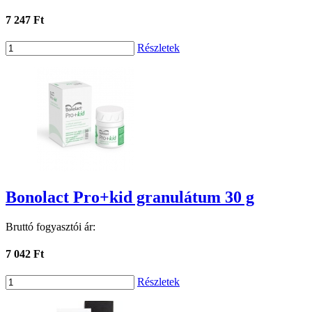
7 247 Ft
Részletek
Bonolact Pro+kid granulátum 30 g
Bruttó fogyasztói ár:
7 042 Ft
Részletek