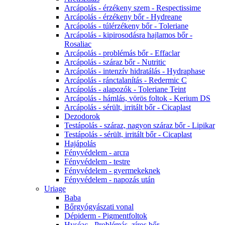
Arcápolás - érzékeny szem - Respectissime
Arcápolás - érzékeny bőr - Hydreane
Arcápolás - túlérzékeny bőr - Toleriane
Arcápolás - kipirosodásra hajlamos bőr -
Rosaliac
Arcápolás - problémás bőr - Effaclar
Arcápolás - száraz bőr - Nutritic
Arcápolás - intenzív hidratálás - Hydraphase
Arcápolás - ránctalanítás - Redermic C
Arcápolás - alapozók - Toleriane Teint
Arcápolás - hámlás, vörös foltok - Kerium DS
Arcápolás - sérült, irritált bőr - Cicaplast
Dezodorok
Testápolás - száraz, nagyon száraz bőr - Lipikar
Testápolás - sérült, irritált bőr - Cicaplast
Hajápolás
Fényvédelem - arcra
Fényvédelem - testre
Fényvédelem - gyermekeknek
Fényvédelem - napozás után
Uriage
Baba
Bőrgyógyászati vonal
Dépiderm - Pigmentfoltok
Hyséac - Problémás, zíros bőr