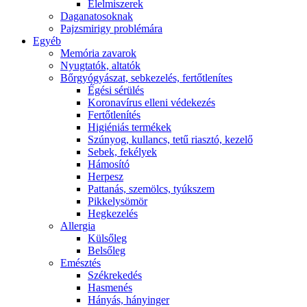
É́lelmiszerek
Daganatosoknak
Pajzsmirigy problémára
Egyéb
Memória zavarok
Nyugtatók, altatók
Bőrgyógyászat, sebkezelés, fertőtlenítes
É́gési sérülés
Koronavírus elleni védekezés
Fertőtlenítés
Higiéniás termékek
Szúnyog, kullancs, tetű riasztó, kezelő
Sebek, fekélyek
Hámosító
Herpesz
Pattanás, szemölcs, tyúkszem
Pikkelysömör
Hegkezelés
Allergia
Külsőleg
Belsőleg
Emésztés
Székrekedés
Hasmenés
Hányás, hányinger