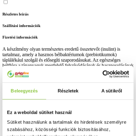
Részletes leírás
Szállítási információk
Fizetési információk
A készítmény olyan természetes eredetű összetevőt (inulint) is
tartalmaz, amely a hasznos bélbaktériumok (prebiotikumok)
táplálékául szolgál és elősegíti szaporodásukat. Az egészséges
bélflóra a tápanyagok megfelelő felszívódásának és hasznosulásának
egyik előfeltétele.
Összetevők: szőlőlé, szőlővelő, meggyvelő, feketeribizlivelő,
feketecseresznyevelő, inulin, bodzasurítmény felhasználásával.
Beleegyezés
Részletek
A sütikről
Bővebben ...
Ingyenes szállítás 18 000 Ft felett
Ez a weboldal sütiket használ
Minőségellenőrzött termékek
Sütiket használunk a tartalmak és hirdetések személyre
Valós gyógyszertári háttér
szabásához, közösségi funkciók biztosításához,