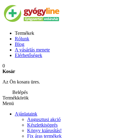
Termékek
Rólunk
Blog
A vásárlás menete
Elérhetőségek
0
Kosár
Az Ön kosara üres.
Belépés
Termékkörök
Menü
Ajánlataink
Augusztusi akció
Készletkisöprés
Könyv kiárusítás!
Fix áras termékek