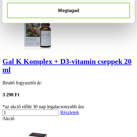
Megtagad
Gal K Komplex + D3-vitamin cseppek 20
ml
Bruttó fogyasztói ár:
3 290 Ft
*az akció előtti 30 nap legalacsonyabb ára
Részletek
Akció