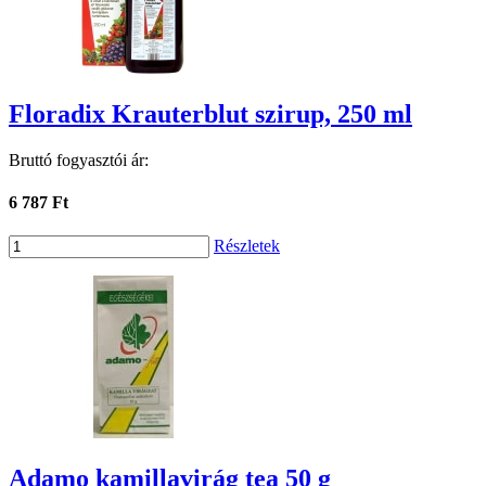
Floradix Krauterblut szirup, 250 ml
Bruttó fogyasztói ár:
6 787 Ft
Részletek
Adamo kamillavirág tea 50 g