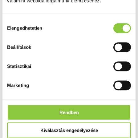
valamint weboldalforgalmunk elemzéséhez.
Folyamatos akciók
Ezek is érdekelhetik Önt
Hozzájárulás
Elengedhetetlen
kiválasztása
Beállítások
Statisztikai
Marketing
Orvosi pemetefű cukorka 75 g
Bruttó fogyasztói ár:
Rendben
596 Ft
Kiválasztás engedélyezése
Részletek