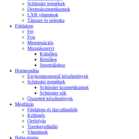
Schüssler termékek
Dermokozmetikumok
LXR vitaminok
Tápszer és pelenka
Fájdalom
Fej
Fog
Menstruációs
Mozgásszervi
Külsőleg
Belsőleg
Sportoláshoz
Homeopátia
Egykomponensű készítmények
Schüssler termékek
Schüssler kozmetikumok
Schüssler sók
Összetett készítmények
Megfázás
Fájdalom és lázcsillapítók
Köhögés
Orrfolyás
Torokgyulladás
Vitaminok
Baba-mama