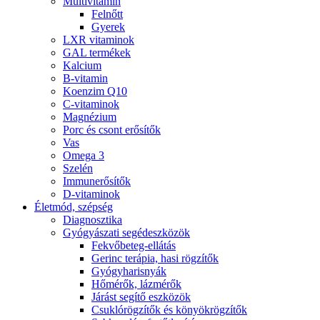
Multivitamin
Felnőtt
Gyerek
LXR vitaminok
GAL termékek
Kalcium
B-vitamin
Koenzim Q10
C-vitaminok
Magnézium
Porc és csont erősítők
Vas
Omega 3
Szelén
Immunerősítők
D-vitaminok
Életmód, szépség
Diagnosztika
Gyógyászati segédeszközök
Fekvőbeteg-ellátás
Gerinc terápia, hasi rögzítők
Gyógyharisnyák
Hőmérők, lázmérők
Járást segítő eszközök
Csuklórögzítők és könyökrögzítők