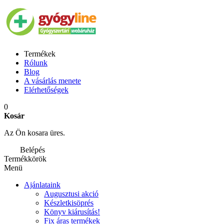
Termékek
Rólunk
Blog
A vásárlás menete
Elérhetőségek
0
Kosár
Az Ön kosara üres.
Belépés
Termékkörök
Menü
Ajánlataink
Augusztusi akció
Készletkisöprés
Könyv kiárusítás!
Fix áras termékek