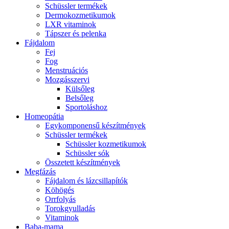
Schüssler termékek
Dermokozmetikumok
LXR vitaminok
Tápszer és pelenka
Fájdalom
Fej
Fog
Menstruációs
Mozgásszervi
Külsőleg
Belsőleg
Sportoláshoz
Homeopátia
Egykomponensű készítmények
Schüssler termékek
Schüssler kozmetikumok
Schüssler sók
Összetett készítmények
Megfázás
Fájdalom és lázcsillapítók
Köhögés
Orrfolyás
Torokgyulladás
Vitaminok
Baba-mama