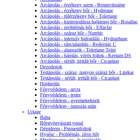
Arcápolás - érzékeny szem - Respectissime
Arcápolás - érzékeny bőr - Hydreane
Arcápolás - túlérzékeny bőr - Toleriane
Arcápolás - kipirosodásra hajlamos bőr - Rosaliac
Arcápolás - problémás bőr - Effaclar
Arcápolás - száraz bőr - Nutritic
Arcápolás - intenzív hidratálás - Hydraphase
Arcápolás - ránctalanítás - Redermic C
Arcápolás - alapozók - Toleriane Teint
Arcápolás - hámlás, vörös foltok - Kerium DS
Arcápolás - sérült, irritált bőr - Cicaplast
Dezodorok
Testápolás - száraz, nagyon száraz bőr - Lipikar
Testápolás - sérült, irritált bőr - Cicaplast
Hajápolás
Fényvédelem - arcra
Fényvédelem - testre
Fényvédelem - gyermekeknek
Fényvédelem - napozás után
Uriage
Baba
Bőrgyógyászati vonal
Dépiderm - Pigmentfoltok
Hyséac - Problémás, zíros bőr
Mindennapos arc- és testápolás