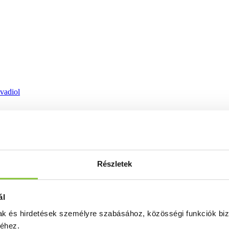
ovadiol
Részletek
ál
mak és hirdetések személyre szabásához, közösségi funkciók biz
séhez.