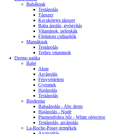
Babáknak
Testápolás
Tápszer
Kecsketejes tápszer
Baba ápolás, gyógyítás
Vitaminok, pelenkák
Fájdalom csillapítók
Mamáknak
Testápolás
Terhes vitaminok
Dermo patika
Babé
Akne
Arcápolás
Fényvédelem
Gyermek
Hajápolás
Testápolás
Bioderma
Babaápolás - Abc derm
Hajápolás - Nodé
Pigmentfoltos bőr - White objective
Testápolás, arcápolás
La-Roche-Posay termékek
Arctisztítás