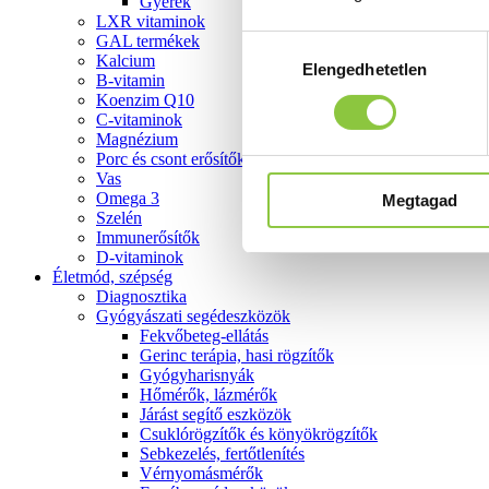
Gyerek
LXR vitaminok
GAL termékek
Hozzájárulás
Kalcium
Elengedhetetlen
kiválasztása
B-vitamin
Koenzim Q10
C-vitaminok
Magnézium
Porc és csont erősítők
Vas
Omega 3
Megtagad
Szelén
Immunerősítők
D-vitaminok
Életmód, szépség
Diagnosztika
Gyógyászati segédeszközök
Fekvőbeteg-ellátás
Gerinc terápia, hasi rögzítők
Gyógyharisnyák
Hőmérők, lázmérők
Járást segítő eszközök
Csuklórögzítők és könyökrögzítők
Sebkezelés, fertőtlenítés
Vérnyomásmérők