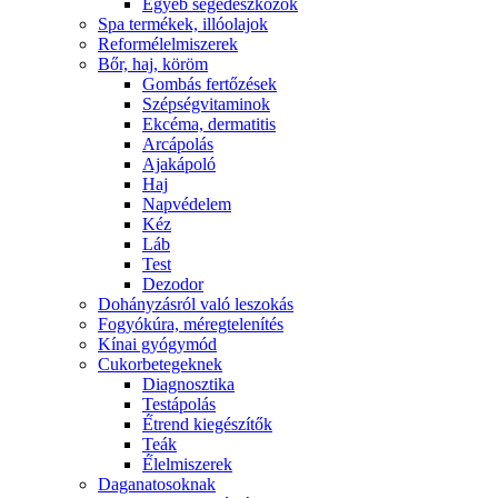
Egyéb segédeszközök
Spa termékek, illóolajok
Reformélelmiszerek
Bőr, haj, köröm
Gombás fertőzések
Szépségvitaminok
Ekcéma, dermatitis
Arcápolás
Ajakápoló
Haj
Napvédelem
Kéz
Láb
Test
Dezodor
Dohányzásról való leszokás
Fogyókúra, méregtelenítés
Kínai gyógymód
Cukorbetegeknek
Diagnosztika
Testápolás
É́trend kiegészítők
Teák
É́lelmiszerek
Daganatosoknak