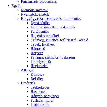
Pajzsmirigy problémára
Egyéb
Memória zavarok
Nyugtatók, altatók
Bőrgyógyászat, sebkezelés, fertőtlenítes
É́gési sérülés
Koronavírus elleni védekezés
Fertőtlenítés
Higiéniás termékek
Szúnyog, kullancs, tetű riasztó, kezelő
Sebek, fekélyek
Hámosító
Herpesz
Pattanás, szemölcs, tyúkszem
Pikkelysömör
Hegkezelés
Allergia
Külsőleg
Belsőleg
Emésztés
Székrekedés
Hasmenés
Hányás, hányinger
Puffadás, görcs
Probiotikum