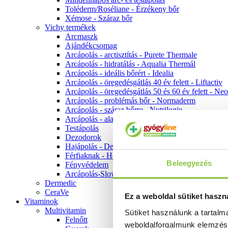
Toléderm/Roséliane - Érzékeny bőr
Xémose - Száraz bőr
Vichy termékek
Arcmaszk
Ajándékcsomag
Arcápolás - arctisztítás - Purete Thermale
Arcápolás - hidratálás - Aqualia Thermál
Arcápolás - ideális bőrért - Idealia
Arcápolás - öregedésgátlás 40 év felett - Liftactiv
Arcápolás - öregedésgátlás 50 és 60 év felett - Ne
Arcápolás - problémás bőr - Normaderm
Arcápolás - száraz bőrre - Nutrilogie
Arcápolás - alapozók
Testápolás
Dezodorok
Hajápolás - Dercos
Férfiaknak - Homme
Beleegyezés
Fényvédelem
Arcápolás-Slow Age
Dermedic
CeraVe
Ez a weboldal sütiket haszn
Vitaminok
Multivitamin
Sütiket használunk a tartal
Felnőtt
weboldalforgalmunk elemzé