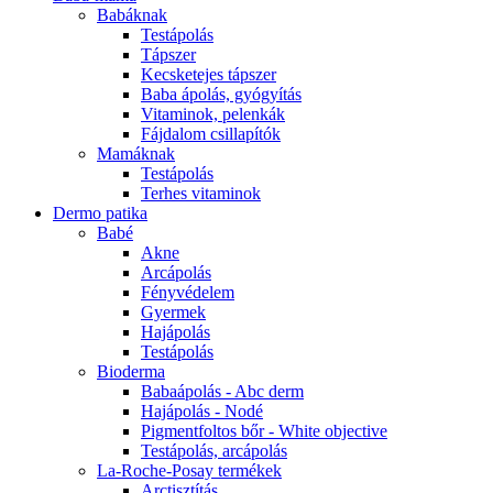
Babáknak
Testápolás
Tápszer
Kecsketejes tápszer
Baba ápolás, gyógyítás
Vitaminok, pelenkák
Fájdalom csillapítók
Mamáknak
Testápolás
Terhes vitaminok
Dermo patika
Babé
Akne
Arcápolás
Fényvédelem
Gyermek
Hajápolás
Testápolás
Bioderma
Babaápolás - Abc derm
Hajápolás - Nodé
Pigmentfoltos bőr - White objective
Testápolás, arcápolás
La-Roche-Posay termékek
Arctisztítás