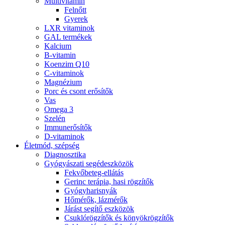
Multivitamin
Felnőtt
Gyerek
LXR vitaminok
GAL termékek
Kalcium
B-vitamin
Koenzim Q10
C-vitaminok
Magnézium
Porc és csont erősítők
Vas
Omega 3
Szelén
Immunerősítők
D-vitaminok
Életmód, szépség
Diagnosztika
Gyógyászati segédeszközök
Fekvőbeteg-ellátás
Gerinc terápia, hasi rögzítők
Gyógyharisnyák
Hőmérők, lázmérők
Járást segítő eszközök
Csuklórögzítők és könyökrögzítők