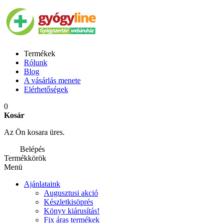
Termékek
Rólunk
Blog
A vásárlás menete
Elérhetőségek
0
Kosár
Az Ön kosara üres.
Belépés
Termékkörök
Menü
Ajánlataink
Augusztusi akció
Készletkisöprés
Könyv kiárusítás!
Fix áras termékek