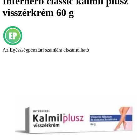
Interherb classic kalmil plusz
visszérkrém 60 g
Az Egészségpénztári számlára elszámolható