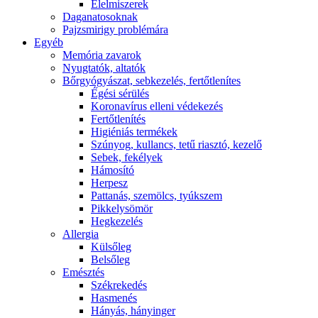
É́lelmiszerek
Daganatosoknak
Pajzsmirigy problémára
Egyéb
Memória zavarok
Nyugtatók, altatók
Bőrgyógyászat, sebkezelés, fertőtlenítes
É́gési sérülés
Koronavírus elleni védekezés
Fertőtlenítés
Higiéniás termékek
Szúnyog, kullancs, tetű riasztó, kezelő
Sebek, fekélyek
Hámosító
Herpesz
Pattanás, szemölcs, tyúkszem
Pikkelysömör
Hegkezelés
Allergia
Külsőleg
Belsőleg
Emésztés
Székrekedés
Hasmenés
Hányás, hányinger