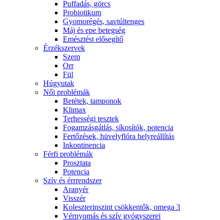
Puffadás, görcs
Probiotikum
Gyomorégés, savtúltenges
Máj és epe betegség
Emésztést elősegítő
Érzékszervek
Szem
Orr
Fül
Húgyutak
Női problémák
Betétek, tamponok
Klimax
Terhességi tesztek
Fogamzásgátlás, síkosítók, potencia
Fertőzések, hüvelyflóra helyreállítás
Inkontinencia
Férfi problémák
Prosztata
Potencia
Szív és érrrendszer
Aranyér
Visszér
Koleszterinszint csökkentők, omega 3
Vérnyomás és szív gyógyszerei