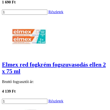
1 690 Ft
Részletek
Elmex red fogkrém fogszuvasodás ellen 2
x 75 ml
Bruttó fogyasztói ár:
4 139 Ft
Részletek