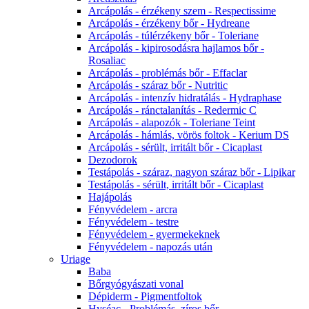
Arcápolás - érzékeny szem - Respectissime
Arcápolás - érzékeny bőr - Hydreane
Arcápolás - túlérzékeny bőr - Toleriane
Arcápolás - kipirosodásra hajlamos bőr -
Rosaliac
Arcápolás - problémás bőr - Effaclar
Arcápolás - száraz bőr - Nutritic
Arcápolás - intenzív hidratálás - Hydraphase
Arcápolás - ránctalanítás - Redermic C
Arcápolás - alapozók - Toleriane Teint
Arcápolás - hámlás, vörös foltok - Kerium DS
Arcápolás - sérült, irritált bőr - Cicaplast
Dezodorok
Testápolás - száraz, nagyon száraz bőr - Lipikar
Testápolás - sérült, irritált bőr - Cicaplast
Hajápolás
Fényvédelem - arcra
Fényvédelem - testre
Fényvédelem - gyermekeknek
Fényvédelem - napozás után
Uriage
Baba
Bőrgyógyászati vonal
Dépiderm - Pigmentfoltok
Hyséac - Problémás, zíros bőr