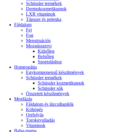
Schüssler termékek
Dermokozmetikumok
LXR vitaminok
Tápszer és pelenka
Fájdalom
Fej
Fog
Menstruációs
Mozgásszervi
Külsőleg
Belsőleg
Sportoláshoz
Homeopátia
Egykomponensű készítmények
Schüssler termékek
Schüssler kozmetikumok
Schüssler sók
Összetett készítmények
Megfázás
Fájdalom és lázcsillapítók
Köhögés
Orrfolyás
Torokgyulladás
Vitaminok
Baba-mama