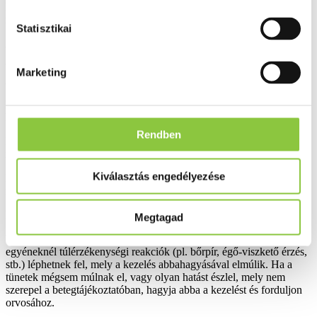
Ép bőrfelület esetén a kezelni kívánt testfelületet szappanos vízzel
mossa le, és öblítse le.
Statisztikai
A krémet nedves bőrfelületre vigye fel;
Visszeres bántalmak kezelése esetén az egész lábat kenje be naponta
Marketing
2-3 alkalommal és masszírozással dörzsölje a bőrbe.
Húzódás, zúzódás esetén a sérült részt naponta 3-4 alkalommal
kenje be.
Rendben
Lábak tartós igénybevétele esetén a fájdalmas területet és környékét
is kenje be, majd masszírozza a bőrbe.
Kiválasztás engedélyezése
Mi az ajánlott adag? A kezelendő testfelületre vékony filmrétegben
felvinni és bemasszírozni.
Milyen nem kívánt hatást válthat ki a készítmény?
Megtagad
Valamely összetevő iránti túlérzékenység esetén különösen érzékeny
egyéneknél túlérzékenységi reakciók (pl. bőrpír, égő-viszkető érzés,
stb.) léphetnek fel, mely a kezelés abbahagyásával elmúlik. Ha a
tünetek mégsem múlnak el, vagy olyan hatást észlel, mely nem
szerepel a betegtájékoztatóban, hagyja abba a kezelést és forduljon
orvosához.