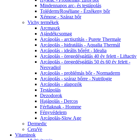
Mindennapos arc- és testápolás
Toléderm/Roséliane - Érzékeny bőr
Xémose - Száraz bőr
Vichy termékek
Arcmaszk
Ajándékcsomag
Arcápolás - arctisztítás - Purete Thermale
Arcápolás - hidratálás - Aqualia Thermál
Arcápolás - ideális bőrért - Idealia
Arcápolás - öregedésgátlás 40 év felett - Liftactiv
Arcápolás - öregedésgátlás 50 és 60 év felett -
Neovadiol
Arcápolás - problémás bőr - Normaderm
Arcápolás - száraz bőrre - Nutrilogie
Arcápolás - alapozók
Testápolás
Dezodorok
Hajápolás - Dercos
Férfiaknak - Homme
Fényvédelem
Arcápolás-Slow Age
Dermedic
CeraVe
Vitaminok