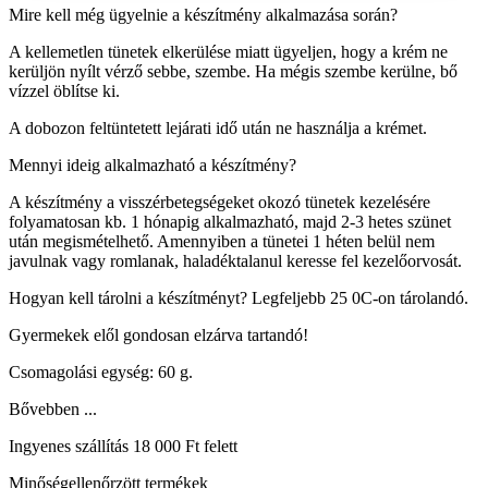
Mire kell még ügyelnie a készítmény alkalmazása során?
A kellemetlen tünetek elkerülése miatt ügyeljen, hogy a krém ne
kerüljön nyílt vérző sebbe, szembe. Ha mégis szembe kerülne, bő
vízzel öblítse ki.
A dobozon feltüntetett lejárati idő után ne használja a krémet.
Mennyi ideig alkalmazható a készítmény?
A készítmény a visszérbetegségeket okozó tünetek kezelésére
folyamatosan kb. 1 hónapig alkalmazható, majd 2-3 hetes szünet
után megismételhető. Amennyiben a tünetei 1 héten belül nem
javulnak vagy romlanak, haladéktalanul keresse fel kezelőorvosát.
Hogyan kell tárolni a készítményt? Legfeljebb 25 0C-on tárolandó.
Gyermekek elől gondosan elzárva tartandó!
Csomagolási egység: 60 g.
Bővebben ...
Ingyenes szállítás 18 000 Ft felett
Minőségellenőrzött termékek