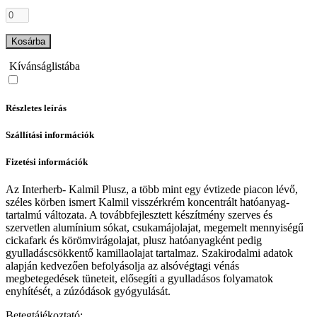
Kosárba
Kívánságlistába
Részletes leírás
Szállítási információk
Fizetési információk
Az Interherb- Kalmil Plusz, a több mint egy évtizede piacon lévő,
széles körben ismert Kalmil visszérkrém koncentrált hatóanyag-
tartalmú változata. A továbbfejlesztett készítmény szerves és
szervetlen alumínium sókat, csukamájolajat, megemelt mennyiségű
cickafark és körömvirágolajat, plusz hatóanyagként pedig
gyulladáscsökkentő kamillaolajat tartalmaz. Szakirodalmi adatok
alapján kedvezően befolyásolja az alsóvégtagi vénás
megbetegedések tüneteit, elősegíti a gyulladásos folyamatok
enyhítését, a zúzódások gyógyulását.
Betegtájékoztató: