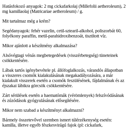
Hatásfokozó anyagok: 2 mg cickafarkolaj (Millefolii aetheroleum), 2
mg kamillaolaj (Matricariae aetheroleum) / g.
Mit tartalmaz még a krém?
Segédanyagok: fehér vazelin, cetil-sztearil-alkohol, poliszorbát 60,
folyékony paraffin, metil-parahidroxibenzoát, tisztított víz.
Mikor ajánlott a készítmény alkalmazása?
Alsóvégtagi vénás megbetegedések (visszérbetegség) tüneteinek
csökkentésére.
Lábak tartós igénybevétele pl. állófoglalkozás, várandós állapotban
a visszeres csomók kialakulásának megakadályozására, a már
kialakult visszerek esetén a csomók feszülésének, fájdalmának és az
éjszakai lábikra görcsök csökkentésére.
Zárt sérülések esetén a haematómák (vérömlenyek) felszívódásának
és zúzódások gyógyulásának elősegítésére.
Mikor nem szabad a készítményt alkalmazni?
Bármely összetevővel szemben ismert túlérzékenység esetén:
kamilla, illetve egyéb fészkesvirágú fajok (pl: cickafark,