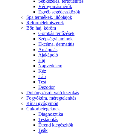
Sebkezelés, fertőtlenítés
Vérnyomásmérők
Egyéb segédeszközök
Spa termékek, illóolajok
Reformélelmiszerek
Bőr, haj, köröm
Gombás fertőzések
Szépségvitaminok
Ekcéma, dermatitis
Arcápolás
Ajakápoló
Haj
Napvédelem
Kéz
Láb
Test
Dezodor
Dohányzásról való leszokás
Fogyókúra, méregtelenítés
Kínai gyógymód
Cukorbetegeknek
Diagnosztika
Testápolás
É́trend kiegészítők
Teák