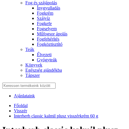
Fog és szájápolás
Í́nygyulladás
Fogkrém
Szájvíz
Fogkefe
Fogselyem
Műfogsor ápolás
Fogfehérítés
Fogköztisztító
Teák
É́lvezeti
Gyógyteák
Könyvek
Egészség ajándékba
Tápszer
Ajánlataink
Főoldal
Visszér
Interherb classic kalmil plusz visszérkrém 60 g