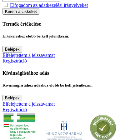
Elfogadom az adatkezelési irányelveket
Kérem a cikkeket
Termék értékelése
Értékeléshez előbb be kell jelentkezni.
Belépek
Elfelejtettem a jelszavamat
Regisztráció
Kívánságlistához adás
Kívánságlistához adáshoz előbb be kell jelentkezni.
Belépek
Elfelejtettem a jelszavamat
Regisztráció