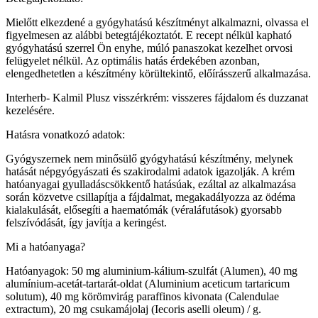
Mielőtt elkezdené a gyógyhatású készítményt alkalmazni, olvassa el
figyelmesen az alábbi betegtájékoztatót. E recept nélkül kapható
gyógyhatású szerrel Ön enyhe, múló panaszokat kezelhet orvosi
felügyelet nélkül. Az optimális hatás érdekében azonban,
elengedhetetlen a készítmény körültekintő, előírásszerű alkalmazása.
Interherb- Kalmil Plusz visszérkrém: visszeres fájdalom és duzzanat
kezelésére.
Hatásra vonatkozó adatok:
Gyógyszernek nem minősülő gyógyhatású készítmény, melynek
hatását népgyógyászati és szakirodalmi adatok igazolják. A krém
hatóanyagai gyulladáscsökkentő hatásúak, ezáltal az alkalmazása
során közvetve csillapítja a fájdalmat, megakadályozza az ödéma
kialakulását, elősegíti a haematómák (véraláfutások) gyorsabb
felszívódását, így javítja a keringést.
Mi a hatóanyaga?
Hatóanyagok: 50 mg aluminium-kálium-szulfát (Alumen), 40 mg
alumínium-acetát-tartarát-oldat (Aluminium aceticum tartaricum
solutum), 40 mg körömvirág paraffinos kivonata (Calendulae
extractum), 20 mg csukamájolaj (Iecoris aselli oleum) / g.