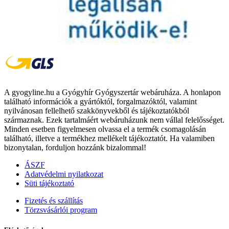
A gyogyline.hu a Gyógyhír Gyógyszertár webáruháza. A honlapon
található információk a gyártóktól, forgalmazóktól, valamint
nyilvánosan fellelhető szakkönyvekből és tájékoztatókból
származnak. Ezek tartalmáért webáruházunk nem vállal felelősséget.
Minden esetben figyelmesen olvassa el a termék csomagolásán
található, illetve a termékhez mellékelt tájékoztatót. Ha valamiben
bizonytalan, forduljon hozzánk bizalommal!
ÁSZF
Adatvédelmi nyilatkozat
Süti tájékoztató
Fizetés és szállítás
Törzsvásárlói program