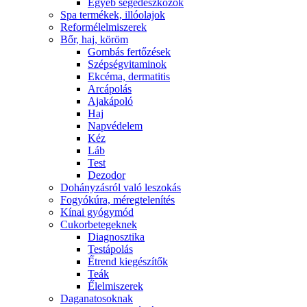
Egyéb segédeszközök
Spa termékek, illóolajok
Reformélelmiszerek
Bőr, haj, köröm
Gombás fertőzések
Szépségvitaminok
Ekcéma, dermatitis
Arcápolás
Ajakápoló
Haj
Napvédelem
Kéz
Láb
Test
Dezodor
Dohányzásról való leszokás
Fogyókúra, méregtelenítés
Kínai gyógymód
Cukorbetegeknek
Diagnosztika
Testápolás
É́trend kiegészítők
Teák
É́lelmiszerek
Daganatosoknak