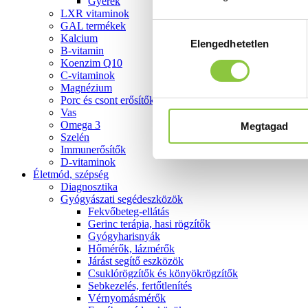
Gyerek
LXR vitaminok
GAL termékek
Hozzájárulás
Kalcium
Elengedhetetlen
kiválasztása
B-vitamin
Koenzim Q10
C-vitaminok
Magnézium
Porc és csont erősítők
Vas
Omega 3
Megtagad
Szelén
Immunerősítők
D-vitaminok
Életmód, szépség
Diagnosztika
Gyógyászati segédeszközök
Fekvőbeteg-ellátás
Gerinc terápia, hasi rögzítők
Gyógyharisnyák
Hőmérők, lázmérők
Járást segítő eszközök
Csuklórögzítők és könyökrögzítők
Sebkezelés, fertőtlenítés
Vérnyomásmérők