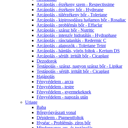
Arcápolás - érzékeny szem - Respectissime
Arcápolás - érzékeny bőr - Hydreane
Arcápolás - túlérzékeny bőr - Toleriane
Arcápolás - kipirosodásra hajlamos bőr - Rosaliac
Arcápolás - problémás bőr - Effaclar
Arcápolás - száraz bőr - Nutritic
Arcápolás - intenzív hidratálás - Hydraphase
Arcápolás - ránctalanítás - Redermic C
Arcápolás - alapozók - Toleriane Teint
Arcápolás - hámlás, vörös foltok - Kerium DS
Arcápolás - sérült, irritált bőr - Cicaplast
Dezodorok
Testápolás - száraz, nagyon száraz bőr - Lipikar
Testápolás - sérült, irritált bőr - Cicaplast
Hajápolás
Fényvédelem - arcra
Fényvédelem - testre
Fényvédelem - gyermekeknek
Fényvédelem - napozás után
Uriage
Baba
Bőrgyógyászati vonal
Dépiderm - Pigmentfoltok
Hyséac - Problémás, zíros bőr
Mindennapos arc- és testápolás