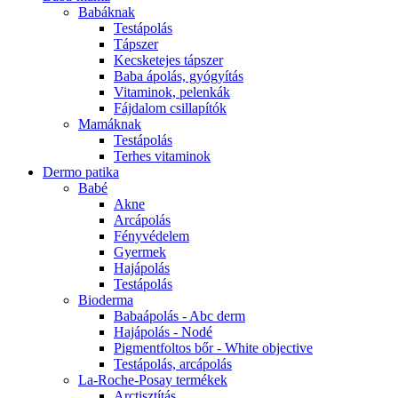
Babáknak
Testápolás
Tápszer
Kecsketejes tápszer
Baba ápolás, gyógyítás
Vitaminok, pelenkák
Fájdalom csillapítók
Mamáknak
Testápolás
Terhes vitaminok
Dermo patika
Babé
Akne
Arcápolás
Fényvédelem
Gyermek
Hajápolás
Testápolás
Bioderma
Babaápolás - Abc derm
Hajápolás - Nodé
Pigmentfoltos bőr - White objective
Testápolás, arcápolás
La-Roche-Posay termékek
Arctisztítás