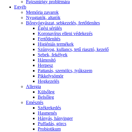
Pajzsmirigy problémára
Egyéb
Memória zavarok
Nyugtatók, altatók
Bőrgyógyászat, sebkezelés, fertőtlenítes
É́gési sérülés
Koronavírus elleni védekezés
Fertőtlenítés
Higiéniás termékek
Szúnyog, kullancs, tetű riasztó, kezelő
Sebek, fekélyek
Hámosító
Herpesz
Pattanás, szemölcs, tyúkszem
Pikkelysömör
Hegkezelés
Allergia
Külsőleg
Belsőleg
Emésztés
Székrekedés
Hasmenés
Hányás, hányinger
Puffadás, görcs
Probiotikum