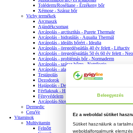
Toléderm/Roséliane - Érzékeny bőr
Xémose - Száraz bőr
Vichy termékek
Arcmaszk
Ajándékcsomag
Arcápolás - arctisztítás - Purete Thermale
Arcápolás - hidratálás - Aqualia Thermál
Arcápolás - ideális bőrért - Idealia
Arcápolás - öregedésgátlás 40 év felett - Liftactiv
Arcápolás - öregedésgátlás 50 és 60 év felett - Ne
Arcápolás - problémás bőr - Normaderm
Arcápolás - száraz bőrre - Nutrilogie
Arcápolás - alapozók
Testápolás
Dezodorok
Hajápolás - Dercos
Férfiaknak - Homme
Beleegyezés
Fényvédelem
Arcápolás-Slow Age
Dermedic
CeraVe
Ez a weboldal sütiket haszn
Vitaminok
Multivitamin
Sütiket használunk a tartal
Felnőtt
weboldalforgalmunk elemzé