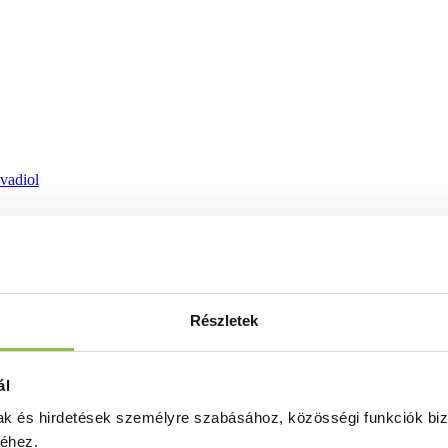
ovadiol
Részletek
ál
mak és hirdetések személyre szabásához, közösségi funkciók biz
séhez.