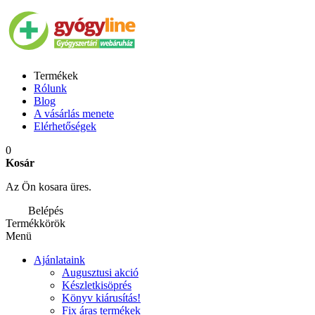
Termékek
Rólunk
Blog
A vásárlás menete
Elérhetőségek
0
Kosár
Az Ön kosara üres.
Belépés
Termékkörök
Menü
Ajánlataink
Augusztusi akció
Készletkisöprés
Könyv kiárusítás!
Fix áras termékek