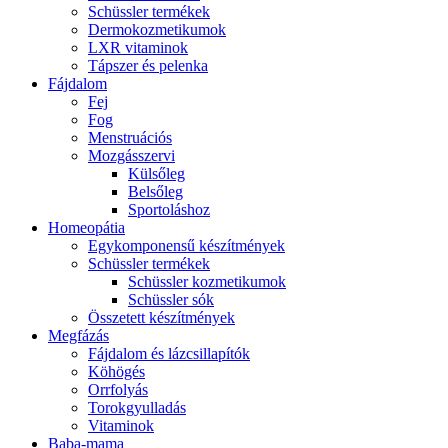
Schüssler termékek
Dermokozmetikumok
LXR vitaminok
Tápszer és pelenka
Fájdalom
Fej
Fog
Menstruációs
Mozgásszervi
Külsőleg
Belsőleg
Sportoláshoz
Homeopátia
Egykomponensű készítmények
Schüssler termékek
Schüssler kozmetikumok
Schüssler sók
Összetett készítmények
Megfázás
Fájdalom és lázcsillapítók
Köhögés
Orrfolyás
Torokgyulladás
Vitaminok
Baba-mama