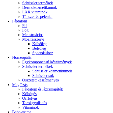
Schüssler termékek
Dermokozmetikumok
LXR vitaminok
Tápszer és pelenka
Fájdalom
Fej
Fog
Menstruációs
Mozgásszervi
Külsőleg
Belsőleg
Sportoláshoz
Homeopátia
Egykomponensű készítmények
Schüssler termékek
Schüssler kozmetikumok
Schüssler sók
Összetett készítmények
Megfázás
Fájdalom és lázcsillapítók
Köhögés
Orrfolyás
Torokgyulladás
Vitaminok
Baba-mama