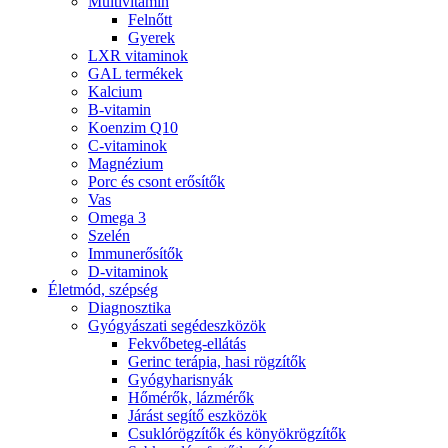
Multivitamin
Felnőtt
Gyerek
LXR vitaminok
GAL termékek
Kalcium
B-vitamin
Koenzim Q10
C-vitaminok
Magnézium
Porc és csont erősítők
Vas
Omega 3
Szelén
Immunerősítők
D-vitaminok
Életmód, szépség
Diagnosztika
Gyógyászati segédeszközök
Fekvőbeteg-ellátás
Gerinc terápia, hasi rögzítők
Gyógyharisnyák
Hőmérők, lázmérők
Járást segítő eszközök
Csuklórögzítők és könyökrögzítők