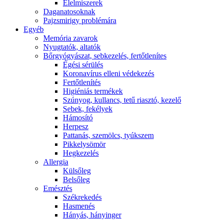
É́lelmiszerek
Daganatosoknak
Pajzsmirigy problémára
Egyéb
Memória zavarok
Nyugtatók, altatók
Bőrgyógyászat, sebkezelés, fertőtlenítes
É́gési sérülés
Koronavírus elleni védekezés
Fertőtlenítés
Higiéniás termékek
Szúnyog, kullancs, tetű riasztó, kezelő
Sebek, fekélyek
Hámosító
Herpesz
Pattanás, szemölcs, tyúkszem
Pikkelysömör
Hegkezelés
Allergia
Külsőleg
Belsőleg
Emésztés
Székrekedés
Hasmenés
Hányás, hányinger