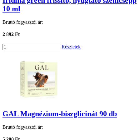
Iridina green frissítő, nyugtató szemcsepp
10 ml
Bruttó fogyasztói ár:
2 892 Ft
Részletek
GAL Magnézium-biszglicinát 90 db
Bruttó fogyasztói ár:
5 290 Ft