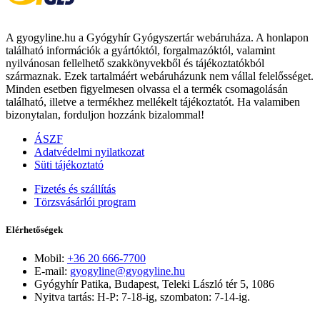
A gyogyline.hu a Gyógyhír Gyógyszertár webáruháza. A honlapon
található információk a gyártóktól, forgalmazóktól, valamint
nyilvánosan fellelhető szakkönyvekből és tájékoztatókból
származnak. Ezek tartalmáért webáruházunk nem vállal felelősséget.
Minden esetben figyelmesen olvassa el a termék csomagolásán
található, illetve a termékhez mellékelt tájékoztatót. Ha valamiben
bizonytalan, forduljon hozzánk bizalommal!
ÁSZF
Adatvédelmi nyilatkozat
Süti tájékoztató
Fizetés és szállítás
Törzsvásárlói program
Elérhetőségek
Mobil:
+36 20 666-7700
E-mail:
gyogyline@gyogyline.hu
Gyógyhír Patika, Budapest, Teleki László tér 5, 1086
Nyitva tartás: H-P: 7-18-ig, szombaton: 7-14-ig.