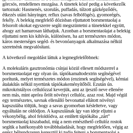
görcsös, rendellenes mozgása. A tünetek közé pedig a következők
tartoznak: Hasmenés, szorulás, puffadás, túlzott gázképződés,
étkezés utáni hányinger, reflux (savas felböfögés), gyomorégés,
fekély. A belekig megfelelő dózisban eljuttatott borsmentaolaj a
felsorolt okokat egyszerre segíti megszüntetni a tünetekkel együtt,
ahogy azt hamarosan láthatjuk. Azonban a borsmentaolajat a belekig
eljuttatni nem kis kihívás, különösen, ha azt természetes módon,
káros mesterséges segéd- és bevonóanyagok alkalmazása nélkül
szeretnénk megvalósítani.
A következő megoldást láttuk a legmegfelelőbbnek:
A molekuláris gasztronómia csínjai közül ellesett módszerrel a
borsmentaolajat egy olyan ún. tápiókamaltodextrin segítségével
porítunk, melyet természetes módon (enzimek segítségével), kémiai
átalakítás nélkül nyertünk tápiókakeményítőből. Ezután ún.
mikrokristályos cellulózzal keverjük, ami az ijesztő neve ellenére
nem más, mint apróra őrölt növényi cellulóz, azaz rost. Majd végül
egy természetes, savnak ellenálló bevonattal ellátott növényi
kapszulába töltjük, hogy a savas gyomorban késleltetve, vagy
egyáltalán ne oldódjon. A kapszulának így van ideje eljutni a
vékonybélig, ahol feloldódva, az említett tápiókába „zárt”
borsmentaolaj kiszabadul, míg a nem emészthető cellulóz rostok
segítik a hatékonyabb továbbhaladását, hogy megfelelően, végig az
egész bélrendszeren keresztül ki tudja fejteni a borsmentaolaj a