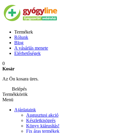
Termékek
Rólunk
Blog
A vásárlás menete
Elérhetőségek
0
Kosár
Az Ön kosara üres.
Belépés
Termékkörök
Menü
Ajánlataink
Augusztusi akció
Készletkisöprés
Könyv kiárusítás!
Fix áras termékek