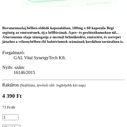
Borsmentaolaj bélben oldódó kapszulában, 100mg x 60 kapszula Régi
segítség az emésztésnek, új a bélflórának. A pre- és probiotikumokon túl...
A borsmenta olaja támogatja a normál bélműködést, emésztést, és szerepet
játszhat a vékonybélben élő baktériumok számának kordában tartásában is.
Forgalmazó:
GAL Vital SynergyTech Kft.
Nyilv. szám:
16146/2015
Raktáron
(Szállítási, átvételi idő: legfeljebb két nap)
4 390 Ft
73 Ft/db