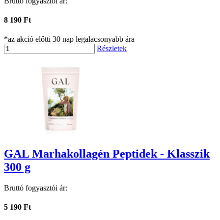
Bruttó fogyasztói ár:
8 190 Ft
*az akció előtti 30 nap legalacsonyabb ára
Részletek
GAL Marhakollagén Peptidek - Klasszik
300 g
Bruttó fogyasztói ár:
5 190 Ft