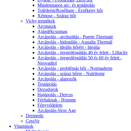
Mindennapos arc- és testápolás
Toléderm/Roséliane - Érzékeny bőr
Xémose - Száraz bőr
Vichy termékek
Arcmaszk
Ajándékcsomag
Arcápolás - arctisztítás - Purete Thermale
Arcápolás - hidratálás - Aqualia Thermál
Arcápolás - ideális bőrért - Idealia
Arcápolás - öregedésgátlás 40 év felett - Liftactiv
Arcápolás - öregedésgátlás 50 és 60 év felett -
Neovadiol
Arcápolás - problémás bőr - Normaderm
Arcápolás - száraz bőrre - Nutrilogie
Arcápolás - alapozók
Testápolás
Dezodorok
Hajápolás - Dercos
Férfiaknak - Homme
Fényvédelem
Arcápolás-Slow Age
Dermedic
CeraVe
Vitaminok