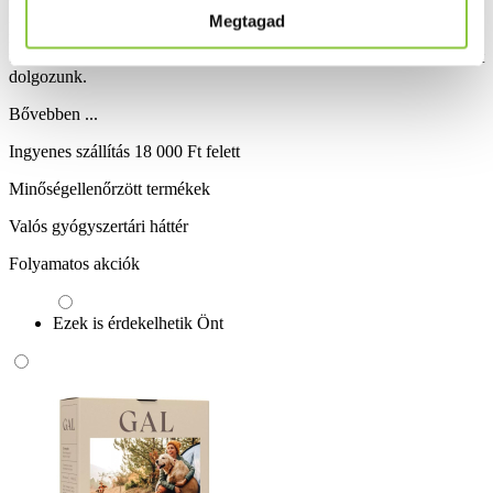
nem buzdítanak. Ha Vásárlóink visszatérő rendeléseikkel
Megtagad
megtisztelnek bennünket, az csakis azért történjék, mert a GAL
termékek jótékony hatásait maguk tapasztalták. Ebben hiszünk, ezért
dolgozunk.
Bővebben ...
Ingyenes szállítás 18 000 Ft felett
Minőségellenőrzött termékek
Valós gyógyszertári háttér
Folyamatos akciók
Ezek is érdekelhetik Önt