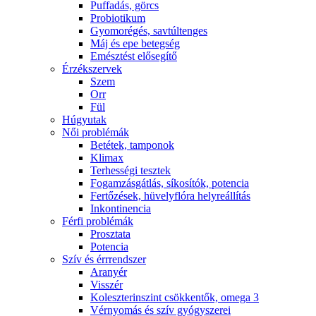
Puffadás, görcs
Probiotikum
Gyomorégés, savtúltenges
Máj és epe betegség
Emésztést elősegítő
Érzékszervek
Szem
Orr
Fül
Húgyutak
Női problémák
Betétek, tamponok
Klimax
Terhességi tesztek
Fogamzásgátlás, síkosítók, potencia
Fertőzések, hüvelyflóra helyreállítás
Inkontinencia
Férfi problémák
Prosztata
Potencia
Szív és érrrendszer
Aranyér
Visszér
Koleszterinszint csökkentők, omega 3
Vérnyomás és szív gyógyszerei