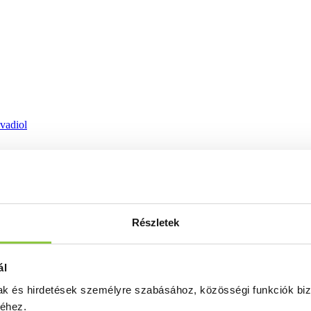
ovadiol
Részletek
ál
mak és hirdetések személyre szabásához, közösségi funkciók biz
séhez.