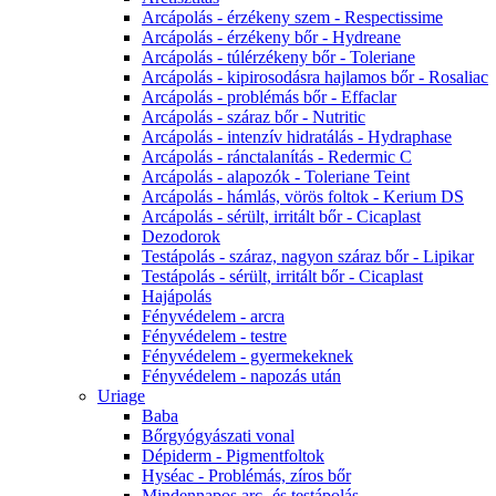
Arcápolás - érzékeny szem - Respectissime
Arcápolás - érzékeny bőr - Hydreane
Arcápolás - túlérzékeny bőr - Toleriane
Arcápolás - kipirosodásra hajlamos bőr - Rosaliac
Arcápolás - problémás bőr - Effaclar
Arcápolás - száraz bőr - Nutritic
Arcápolás - intenzív hidratálás - Hydraphase
Arcápolás - ránctalanítás - Redermic C
Arcápolás - alapozók - Toleriane Teint
Arcápolás - hámlás, vörös foltok - Kerium DS
Arcápolás - sérült, irritált bőr - Cicaplast
Dezodorok
Testápolás - száraz, nagyon száraz bőr - Lipikar
Testápolás - sérült, irritált bőr - Cicaplast
Hajápolás
Fényvédelem - arcra
Fényvédelem - testre
Fényvédelem - gyermekeknek
Fényvédelem - napozás után
Uriage
Baba
Bőrgyógyászati vonal
Dépiderm - Pigmentfoltok
Hyséac - Problémás, zíros bőr
Mindennapos arc- és testápolás