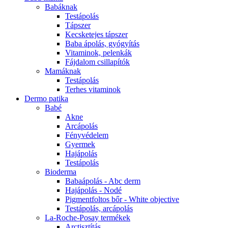
Babáknak
Testápolás
Tápszer
Kecsketejes tápszer
Baba ápolás, gyógyítás
Vitaminok, pelenkák
Fájdalom csillapítók
Mamáknak
Testápolás
Terhes vitaminok
Dermo patika
Babé
Akne
Arcápolás
Fényvédelem
Gyermek
Hajápolás
Testápolás
Bioderma
Babaápolás - Abc derm
Hajápolás - Nodé
Pigmentfoltos bőr - White objective
Testápolás, arcápolás
La-Roche-Posay termékek
Arctisztítás