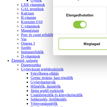
Gyerek
LXR vitaminok
GAL termékek
Hozzájárulás
Kalcium
Elengedhetetlen
kiválasztása
B-vitamin
Koenzim Q10
C-vitaminok
Magnézium
Porc és csont erősítők
Vas
Omega 3
Megtagad
Szelén
Immunerősítők
D-vitaminok
Életmód, szépség
Diagnosztika
Gyógyászati segédeszközök
Fekvőbeteg-ellátás
Gerinc terápia, hasi rögzítők
Gyógyharisnyák
Hőmérők, lázmérők
Járást segítő eszközök
Csuklórögzítők és könyökrögzítők
Sebkezelés, fertőtlenítés
Vérnyomásmérők