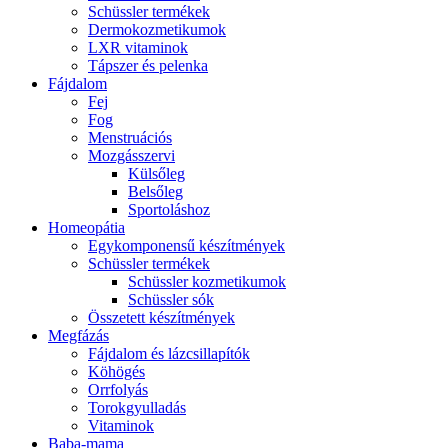
Schüssler termékek
Dermokozmetikumok
LXR vitaminok
Tápszer és pelenka
Fájdalom
Fej
Fog
Menstruációs
Mozgásszervi
Külsőleg
Belsőleg
Sportoláshoz
Homeopátia
Egykomponensű készítmények
Schüssler termékek
Schüssler kozmetikumok
Schüssler sók
Összetett készítmények
Megfázás
Fájdalom és lázcsillapítók
Köhögés
Orrfolyás
Torokgyulladás
Vitaminok
Baba-mama