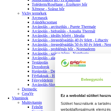
Toléderm/Roséliane - Érzékeny bőr
Xémose - Száraz bőr
Vichy termékek
Arcmaszk
Ajándékcsomag
Arcápolás - arctisztítás - Purete Thermale
Arcápolás - hidratálás - Aqualia Thermál
Arcápolás - ideális bőrért - Idealia
Arcápolás - öregedésgátlás 40 év felett - Liftactiv
Arcápolás - öregedésgátlás 50 és 60 év felett - Ne
Arcápolás - problémás bőr - Normaderm
Arcápolás - száraz bőrre - Nutrilogie
Arcápolás - alapozók
Testápolás
Dezodorok
Hajápolás - Dercos
Férfiaknak - Homme
Beleegyezés
Fényvédelem
Arcápolás-Slow Age
Dermedic
CeraVe
Ez a weboldal sütiket haszn
Vitaminok
Multivitamin
Sütiket használunk a tartal
Felnőtt
weboldalforgalmunk elemzé