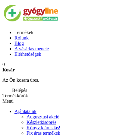
Termékek
Rólunk
Blog
A vásárlás menete
Elérhetőségek
0
Kosár
Az Ön kosara üres.
Belépés
Termékkörök
Menü
Ajánlataink
Augusztusi akció
Készletkisöprés
Könyv kiárusítás!
Fix áras termékek