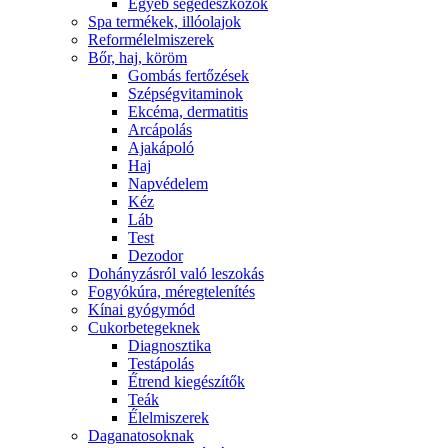
Egyéb segédeszközök
Spa termékek, illóolajok
Reformélelmiszerek
Bőr, haj, köröm
Gombás fertőzések
Szépségvitaminok
Ekcéma, dermatitis
Arcápolás
Ajakápoló
Haj
Napvédelem
Kéz
Láb
Test
Dezodor
Dohányzásról való leszokás
Fogyókúra, méregtelenítés
Kínai gyógymód
Cukorbetegeknek
Diagnosztika
Testápolás
É́trend kiegészítők
Teák
É́lelmiszerek
Daganatosoknak