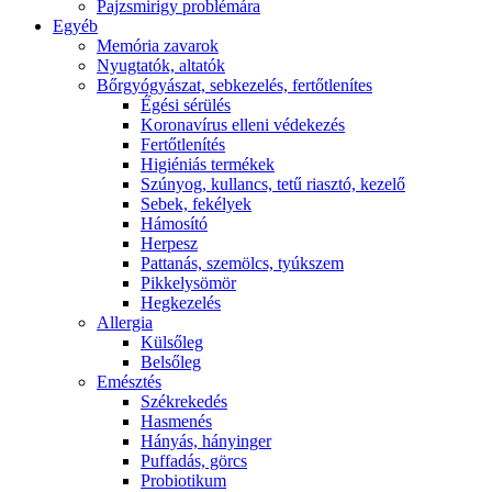
Pajzsmirigy problémára
Egyéb
Memória zavarok
Nyugtatók, altatók
Bőrgyógyászat, sebkezelés, fertőtlenítes
É́gési sérülés
Koronavírus elleni védekezés
Fertőtlenítés
Higiéniás termékek
Szúnyog, kullancs, tetű riasztó, kezelő
Sebek, fekélyek
Hámosító
Herpesz
Pattanás, szemölcs, tyúkszem
Pikkelysömör
Hegkezelés
Allergia
Külsőleg
Belsőleg
Emésztés
Székrekedés
Hasmenés
Hányás, hányinger
Puffadás, görcs
Probiotikum