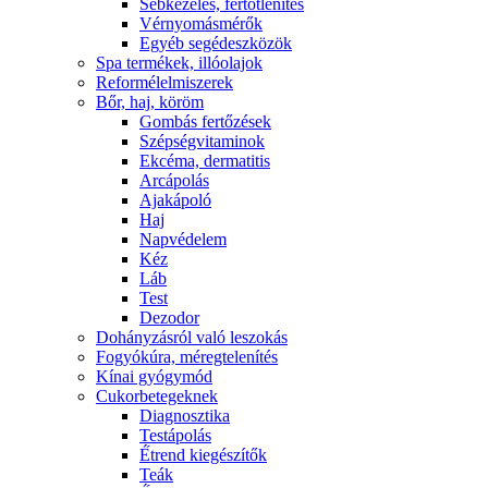
Sebkezelés, fertőtlenítés
Vérnyomásmérők
Egyéb segédeszközök
Spa termékek, illóolajok
Reformélelmiszerek
Bőr, haj, köröm
Gombás fertőzések
Szépségvitaminok
Ekcéma, dermatitis
Arcápolás
Ajakápoló
Haj
Napvédelem
Kéz
Láb
Test
Dezodor
Dohányzásról való leszokás
Fogyókúra, méregtelenítés
Kínai gyógymód
Cukorbetegeknek
Diagnosztika
Testápolás
É́trend kiegészítők
Teák