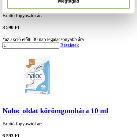
Megtagad
nappali krém SPF 20 40 ml
Bruttó fogyasztói ár:
8 590 Ft
*az akció előtti 30 nap legalacsonyabb ára
Részletek
Naloc oldat körömgombára 10 ml
Bruttó fogyasztói ár:
6 593 Ft