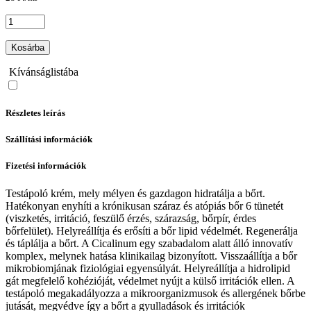
Kosárba
Kívánságlistába
Részletes leírás
Szállítási információk
Fizetési információk
Testápoló krém, mely mélyen és gazdagon hidratálja a bőrt.
Hatékonyan enyhíti a krónikusan száraz és atópiás bőr 6 tünetét
(viszketés, irritáció, feszülő érzés, szárazság, bőrpír, érdes
bőrfelület). Helyreállítja és erősíti a bőr lipid védelmét. Regenerálja
és táplálja a bőrt. A Cicalinum egy szabadalom alatt álló innovatív
komplex, melynek hatása klinikailag bizonyított. Visszaállítja a bőr
mikrobiomjának fiziológiai egyensúlyát. Helyreállítja a hidrolipid
gát megfelelő kohézióját, védelmet nyújt a külső irritációk ellen. A
testápoló megakadályozza a mikroorganizmusok és allergének bőrbe
jutását, megvédve így a bőrt a gyulladások és irritációk