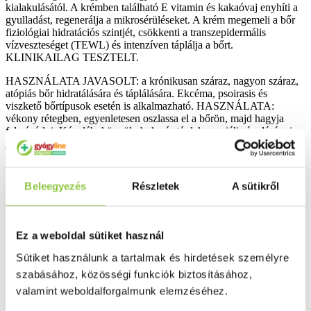
kialakulásától. A krémben található E vitamin és kakaóvaj enyhíti a
gyulladást, regenerálja a mikrosérüléseket. A krém megemeli a bőr
fiziológiai hidratációs szintjét, csökkenti a transzepidermális
vízveszteséget (TEWL) és intenzíven táplálja a bőrt.
KLINIKAILAG TESZTELT.
HASZNÁLATA JAVASOLT: a krónikusan száraz, nagyon száraz,
atópiás bőr hidratálására és táplálására. Ekcéma, psoirasis és
viszkető bőrtípusok esetén is alkalmazható. HASZNÁLATA:
vékony rétegben, egyenletesen oszlassa el a bőrön, majd hagyja
felszívódni. Kéz, láb, könyök, boka és térdek speciális ápolására is
javasolt.
TM
ÖSSZETEVŐK: Cicalinum
, sheavaj, kakaó olaj, SuperHartalon,
E vitamin, glycerin
Beleegyezés
Részletek
A sütikről
INCI: Aqua, Cocos Nucifera Oil, Glycerin, Glyceryl Stearate,
Theobroma Cacao Seed Butter, Butyrospermum Parkii Butter, PEG
-100 Stearate, Isocetyl Stearate, Cyclohexasiloxane,
Ez a weboldal sütiket használ
Cyclopentasiloxane, Lanolin Alcohol, Magnesium Carboxymethyl
Beta-Glucan, Linum Usitatissimum Seed Oil, Tocopheryl Acetate,
Sütiket használunk a tartalmak és hirdetések személyre
Acrylates/C10-30 Alkyl Acrylate Crosspolymer, Triethanolamine,
szabásához, közösségi funkciók biztosításához,
Phenoxyethanol, Ethylhexylglycerin, Parfum
valamint weboldalforgalmunk elemzéséhez.
Bővebben ...