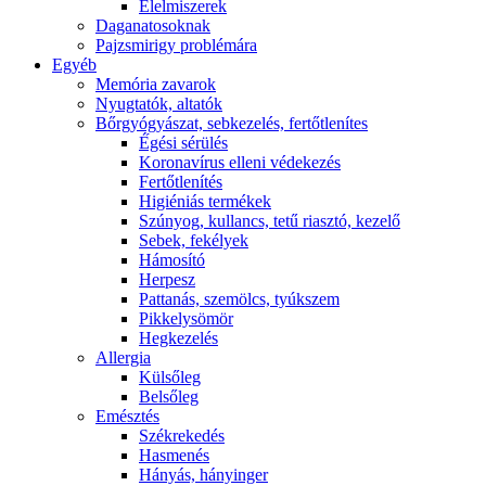
É́lelmiszerek
Daganatosoknak
Pajzsmirigy problémára
Egyéb
Memória zavarok
Nyugtatók, altatók
Bőrgyógyászat, sebkezelés, fertőtlenítes
É́gési sérülés
Koronavírus elleni védekezés
Fertőtlenítés
Higiéniás termékek
Szúnyog, kullancs, tetű riasztó, kezelő
Sebek, fekélyek
Hámosító
Herpesz
Pattanás, szemölcs, tyúkszem
Pikkelysömör
Hegkezelés
Allergia
Külsőleg
Belsőleg
Emésztés
Székrekedés
Hasmenés
Hányás, hányinger