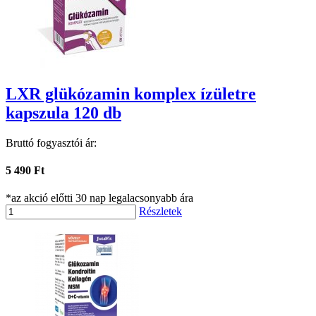
LXR glükózamin komplex ízületre
kapszula 120 db
Bruttó fogyasztói ár:
5 490 Ft
*az akció előtti 30 nap legalacsonyabb ára
Részletek