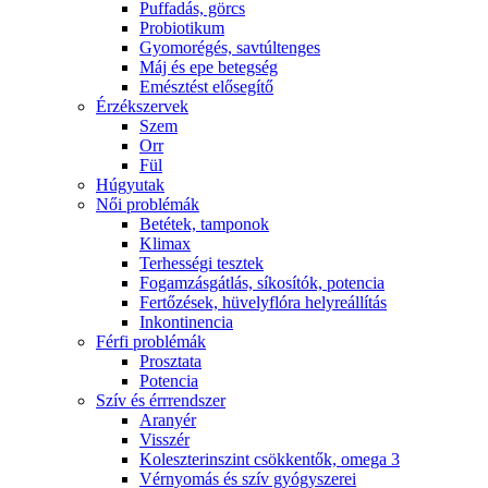
Puffadás, görcs
Probiotikum
Gyomorégés, savtúltenges
Máj és epe betegség
Emésztést elősegítő
Érzékszervek
Szem
Orr
Fül
Húgyutak
Női problémák
Betétek, tamponok
Klimax
Terhességi tesztek
Fogamzásgátlás, síkosítók, potencia
Fertőzések, hüvelyflóra helyreállítás
Inkontinencia
Férfi problémák
Prosztata
Potencia
Szív és érrrendszer
Aranyér
Visszér
Koleszterinszint csökkentők, omega 3
Vérnyomás és szív gyógyszerei