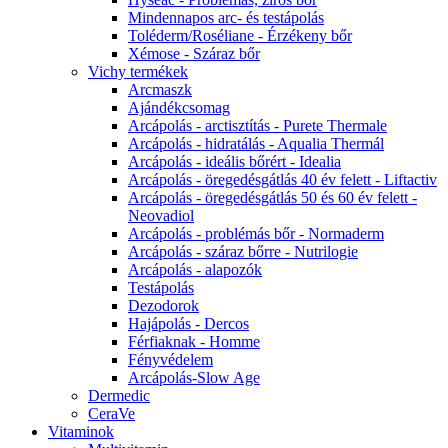
Mindennapos arc- és testápolás
Toléderm/Roséliane - Érzékeny bőr
Xémose - Száraz bőr
Vichy termékek
Arcmaszk
Ajándékcsomag
Arcápolás - arctisztítás - Purete Thermale
Arcápolás - hidratálás - Aqualia Thermál
Arcápolás - ideális bőrért - Idealia
Arcápolás - öregedésgátlás 40 év felett - Liftactiv
Arcápolás - öregedésgátlás 50 és 60 év felett -
Neovadiol
Arcápolás - problémás bőr - Normaderm
Arcápolás - száraz bőrre - Nutrilogie
Arcápolás - alapozók
Testápolás
Dezodorok
Hajápolás - Dercos
Férfiaknak - Homme
Fényvédelem
Arcápolás-Slow Age
Dermedic
CeraVe
Vitaminok