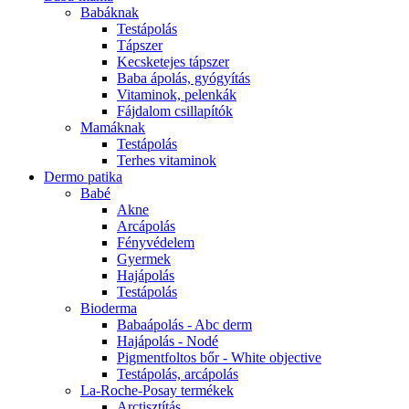
Babáknak
Testápolás
Tápszer
Kecsketejes tápszer
Baba ápolás, gyógyítás
Vitaminok, pelenkák
Fájdalom csillapítók
Mamáknak
Testápolás
Terhes vitaminok
Dermo patika
Babé
Akne
Arcápolás
Fényvédelem
Gyermek
Hajápolás
Testápolás
Bioderma
Babaápolás - Abc derm
Hajápolás - Nodé
Pigmentfoltos bőr - White objective
Testápolás, arcápolás
La-Roche-Posay termékek
Arctisztítás