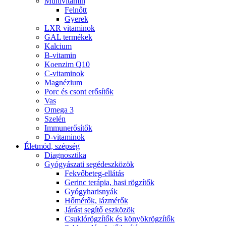
Multivitamin
Felnőtt
Gyerek
LXR vitaminok
GAL termékek
Kalcium
B-vitamin
Koenzim Q10
C-vitaminok
Magnézium
Porc és csont erősítők
Vas
Omega 3
Szelén
Immunerősítők
D-vitaminok
Életmód, szépség
Diagnosztika
Gyógyászati segédeszközök
Fekvőbeteg-ellátás
Gerinc terápia, hasi rögzítők
Gyógyharisnyák
Hőmérők, lázmérők
Járást segítő eszközök
Csuklórögzítők és könyökrögzítők