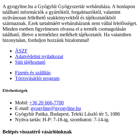
A gyogyline.hu a Gyógyhír Gyógyszertár webáruháza. A honlapon
található információk a gyártóktól, forgalmazóktól, valamint
nyilvánosan fellelhető szakkönyvekből és tájékoztatókból
származnak. Ezek tartalmáért webáruházunk nem vállal felelősséget.
Minden esetben figyelmesen olvassa el a termék csomagolásán
található, illetve a termékhez mellékelt tájékoztatót. Ha valamiben
bizonytalan, forduljon hozzánk bizalommal!
ÁSZF
Adatvédelmi nyilatkozat
Süti tájékoztató
Fizetés és szállítás
Törzsvásárlói program
Elérhetőségek
Mobil:
+36 20 666-7700
E-mail:
gyogyline@gyogyline.hu
Gyógyhír Patika, Budapest, Teleki László tér 5, 1086
Nyitva tartás: H-P: 7-18-ig, szombaton: 7-14-ig.
Belépés visszatérő vásárlóinknak