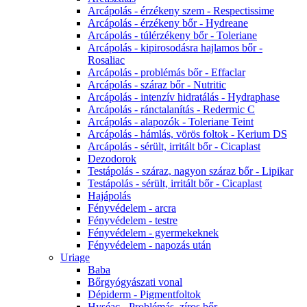
Arcápolás - érzékeny szem - Respectissime
Arcápolás - érzékeny bőr - Hydreane
Arcápolás - túlérzékeny bőr - Toleriane
Arcápolás - kipirosodásra hajlamos bőr -
Rosaliac
Arcápolás - problémás bőr - Effaclar
Arcápolás - száraz bőr - Nutritic
Arcápolás - intenzív hidratálás - Hydraphase
Arcápolás - ránctalanítás - Redermic C
Arcápolás - alapozók - Toleriane Teint
Arcápolás - hámlás, vörös foltok - Kerium DS
Arcápolás - sérült, irritált bőr - Cicaplast
Dezodorok
Testápolás - száraz, nagyon száraz bőr - Lipikar
Testápolás - sérült, irritált bőr - Cicaplast
Hajápolás
Fényvédelem - arcra
Fényvédelem - testre
Fényvédelem - gyermekeknek
Fényvédelem - napozás után
Uriage
Baba
Bőrgyógyászati vonal
Dépiderm - Pigmentfoltok
Hyséac - Problémás, zíros bőr