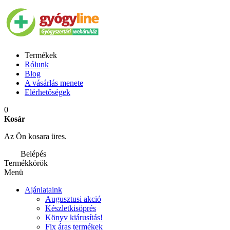
Termékek
Rólunk
Blog
A vásárlás menete
Elérhetőségek
0
Kosár
Az Ön kosara üres.
Belépés
Termékkörök
Menü
Ajánlataink
Augusztusi akció
Készletkisöprés
Könyv kiárusítás!
Fix áras termékek