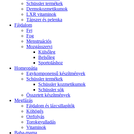
Schüssler termékek
Dermokozmetikumok
LXR vitaminok
Tápszer és pelenka
Fájdalom
Fej
Fog
Menstruációs
Mozgásszervi
Külsőleg
Belsőleg
Sportoláshoz
Homeopátia
Egykomponensű készítmények
Schüssler termékek
Schüssler kozmetikumok
Schüssler sók
Összetett készítmények
Megfázás
Fájdalom és lázcsillapítók
Köhögés
Orrfolyás
Torokgyulladás
Vitaminok
Baba-mama