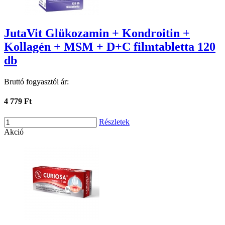
JutaVit Glükozamin + Kondroitin +
Kollagén + MSM + D+C filmtabletta 120
db
Bruttó fogyasztói ár:
4 779 Ft
Részletek
Akció