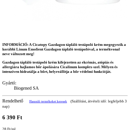
INFORMÁCIÓ: A Cicatopy Gazdagon tápláló testápoló krém megegyezik a
korábbi Linum Emolient Gazdagon tápláló testápolóval, a termékvonal
neve változott meg!
Gazdagon tápláló testápoló krém kifejezetten az ekcémás, atópiás és
allergiára hajlamos bőr ápolására Cicalinum komplex-szel. Mélyen és
intenzíven hidratálja a bőrt, helyreállítja a bőr védelmi funkcióját.
Gyártó:
Biogened SA
Rendelhető
(Szállítási, átvételi idő: legfeljebb 3
Hasonló termékeket keresek
nap)
6 390 Ft
28 Ft/ml