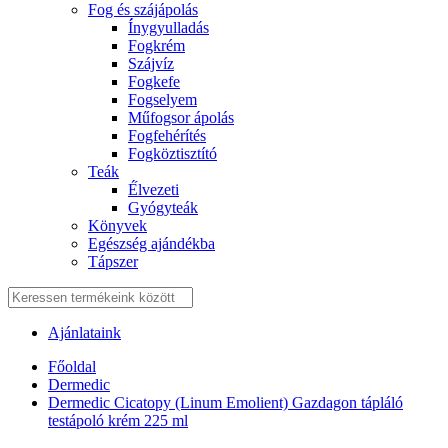
Fog és szájápolás
Í́nygyulladás
Fogkrém
Szájvíz
Fogkefe
Fogselyem
Műfogsor ápolás
Fogfehérítés
Fogköztisztító
Teák
É́lvezeti
Gyógyteák
Könyvek
Egészség ajándékba
Tápszer
Ajánlataink
Főoldal
Dermedic
Dermedic Cicatopy (Linum Emolient) Gazdagon tápláló
testápoló krém 225 ml