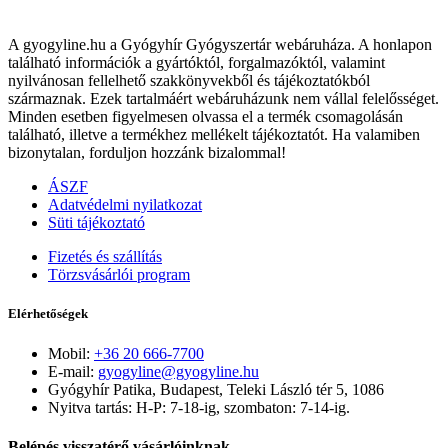
A gyogyline.hu a Gyógyhír Gyógyszertár webáruháza. A honlapon
található információk a gyártóktól, forgalmazóktól, valamint
nyilvánosan fellelhető szakkönyvekből és tájékoztatókból
származnak. Ezek tartalmáért webáruházunk nem vállal felelősséget.
Minden esetben figyelmesen olvassa el a termék csomagolásán
található, illetve a termékhez mellékelt tájékoztatót. Ha valamiben
bizonytalan, forduljon hozzánk bizalommal!
ÁSZF
Adatvédelmi nyilatkozat
Süti tájékoztató
Fizetés és szállítás
Törzsvásárlói program
Elérhetőségek
Mobil:
+36 20 666-7700
E-mail:
gyogyline@gyogyline.hu
Gyógyhír Patika, Budapest, Teleki László tér 5, 1086
Nyitva tartás: H-P: 7-18-ig, szombaton: 7-14-ig.
Belépés visszatérő vásárlóinknak