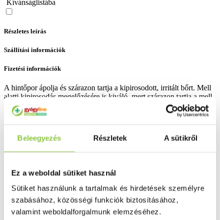
Kívánságlistába
Részletes leírás
Szállítási információk
Fizetési információk
A hintőpor ápolja és szárazon tartja a kipirosodott, irritált bőrt. Mell
alatti kipirosodás megelőzésére is kiváló, mert szárazon tartja a mell
alatti bőrt.
Bővebben ...
Beleegyezés
Részletek
A sütikről
Ingyenes szállítás 18 000 Ft felett
Minőségellenőrzött termékek
Valós gyógyszertári háttér
Ez a weboldal sütiket használ
Sütiket használunk a tartalmak és hirdetések személyre
Folyamatos akciók
szabásához, közösségi funkciók biztosításához,
valamint weboldalforgalmunk elemzéséhez.
Ezek is érdekelhetik Önt