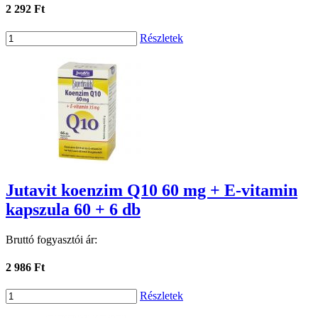
2 292 Ft
Részletek
Jutavit koenzim Q10 60 mg + E-vitamin
kapszula 60 + 6 db
Bruttó fogyasztói ár:
2 986 Ft
Részletek