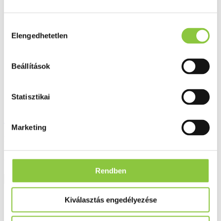
Hozzájárulás
Elengedhetetlen
kiválasztása
Beállítások
Statisztikai
Sudocrem védőkrém 125 g
Marketing
Bruttó fogyasztói ár:
5 006 Ft
Rendben
Részletek
Kiválasztás engedélyezése