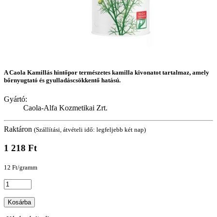
A Caola Kamillás hintőpor természetes kamilla kivonatot tartalmaz, amely
bőrnyugtató és gyulladáscsökkentő hatású.
Gyártó:
Caola-Alfa Kozmetikai Zrt.
Raktáron
(Szállítási, átvételi idő: legfeljebb két nap)
1 218 Ft
12 Ft/gramm
Kosárba