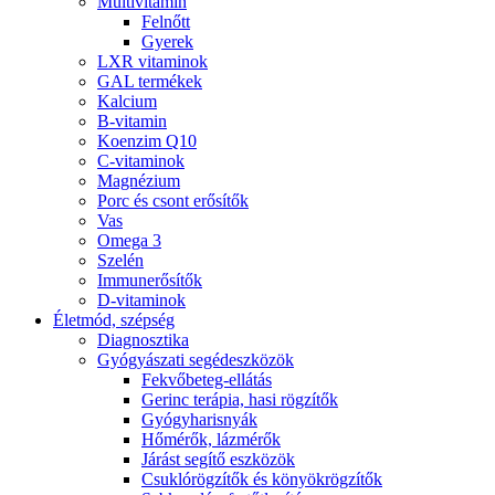
Multivitamin
Felnőtt
Gyerek
LXR vitaminok
GAL termékek
Kalcium
B-vitamin
Koenzim Q10
C-vitaminok
Magnézium
Porc és csont erősítők
Vas
Omega 3
Szelén
Immunerősítők
D-vitaminok
Életmód, szépség
Diagnosztika
Gyógyászati segédeszközök
Fekvőbeteg-ellátás
Gerinc terápia, hasi rögzítők
Gyógyharisnyák
Hőmérők, lázmérők
Járást segítő eszközök
Csuklórögzítők és könyökrögzítők