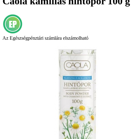
Caola kamillás hintőpor 100 g
Az Egészségpénztári számlára elszámolható