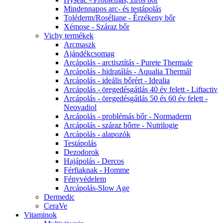
Mindennapos arc- és testápolás
Toléderm/Roséliane - Érzékeny bőr
Xémose - Száraz bőr
Vichy termékek
Arcmaszk
Ajándékcsomag
Arcápolás - arctisztítás - Purete Thermale
Arcápolás - hidratálás - Aqualia Thermál
Arcápolás - ideális bőrért - Idealia
Arcápolás - öregedésgátlás 40 év felett - Liftactiv
Arcápolás - öregedésgátlás 50 és 60 év felett -
Neovadiol
Arcápolás - problémás bőr - Normaderm
Arcápolás - száraz bőrre - Nutrilogie
Arcápolás - alapozók
Testápolás
Dezodorok
Hajápolás - Dercos
Férfiaknak - Homme
Fényvédelem
Arcápolás-Slow Age
Dermedic
CeraVe
Vitaminok