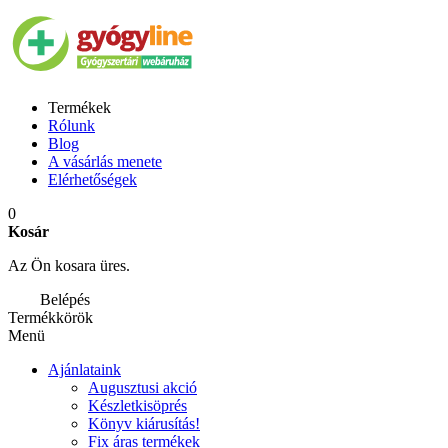
Termékek
Rólunk
Blog
A vásárlás menete
Elérhetőségek
0
Kosár
Az Ön kosara üres.
Belépés
Termékkörök
Menü
Ajánlataink
Augusztusi akció
Készletkisöprés
Könyv kiárusítás!
Fix áras termékek