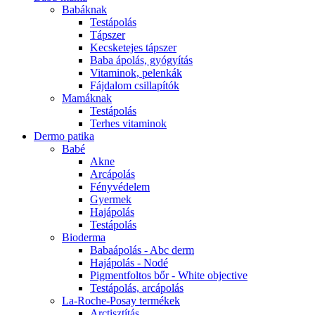
Babáknak
Testápolás
Tápszer
Kecsketejes tápszer
Baba ápolás, gyógyítás
Vitaminok, pelenkák
Fájdalom csillapítók
Mamáknak
Testápolás
Terhes vitaminok
Dermo patika
Babé
Akne
Arcápolás
Fényvédelem
Gyermek
Hajápolás
Testápolás
Bioderma
Babaápolás - Abc derm
Hajápolás - Nodé
Pigmentfoltos bőr - White objective
Testápolás, arcápolás
La-Roche-Posay termékek
Arctisztítás