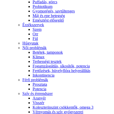
Puffadás, görcs
Probiotikum
Gyomorégés, savtúltenges
Máj és epe betegség
Emésztést elősegítő
Érzékszervek
Szem
Orr
Fül
Húgyutak
Női problémák
Betétek, tamponok
Klimax
Terhességi tesztek
Fogamzásgátlás, síkosítók, potencia
Fertőzések, hüvelyflóra helyreállítás
Inkontinencia
Férfi problémák
Prosztata
Potencia
Szív és érrrendszer
Aranyér
Visszér
Koleszterinszint csökkentők, omega 3
Vérnyomás és szív gyógyszerei