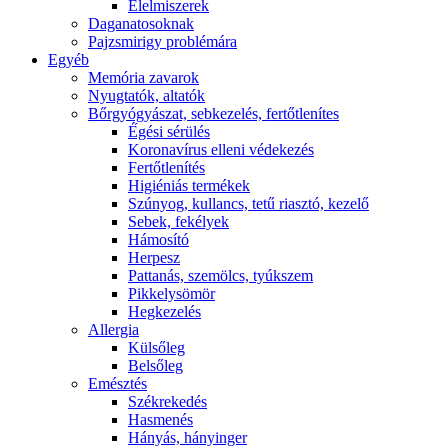
É́lelmiszerek
Daganatosoknak
Pajzsmirigy problémára
Egyéb
Memória zavarok
Nyugtatók, altatók
Bőrgyógyászat, sebkezelés, fertőtlenítes
É́gési sérülés
Koronavírus elleni védekezés
Fertőtlenítés
Higiéniás termékek
Szúnyog, kullancs, tetű riasztó, kezelő
Sebek, fekélyek
Hámosító
Herpesz
Pattanás, szemölcs, tyúkszem
Pikkelysömör
Hegkezelés
Allergia
Külsőleg
Belsőleg
Emésztés
Székrekedés
Hasmenés
Hányás, hányinger