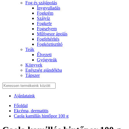
Fog és szájápolás
Í́nygyulladás
Fogkrém
Szájvíz
Fogkefe
Fogselyem
Műfogsor ápolás
Fogfehérítés
Fogköztisztító
Teák
É́lvezeti
Gyógyteák
Könyvek
Egészség ajándékba
Tápszer
Ajánlataink
Főoldal
Ekcéma, dermatitis
Caola kamillás hintőpor 100 g