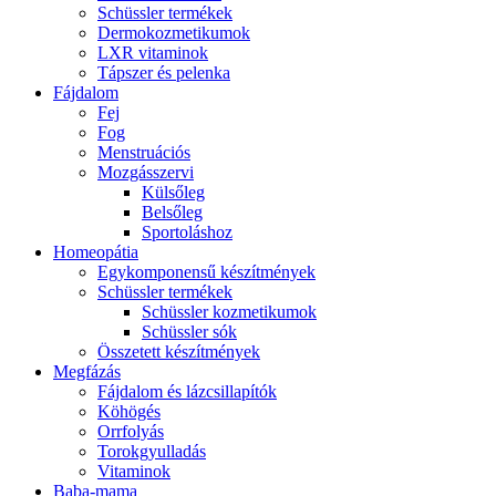
Schüssler termékek
Dermokozmetikumok
LXR vitaminok
Tápszer és pelenka
Fájdalom
Fej
Fog
Menstruációs
Mozgásszervi
Külsőleg
Belsőleg
Sportoláshoz
Homeopátia
Egykomponensű készítmények
Schüssler termékek
Schüssler kozmetikumok
Schüssler sók
Összetett készítmények
Megfázás
Fájdalom és lázcsillapítók
Köhögés
Orrfolyás
Torokgyulladás
Vitaminok
Baba-mama