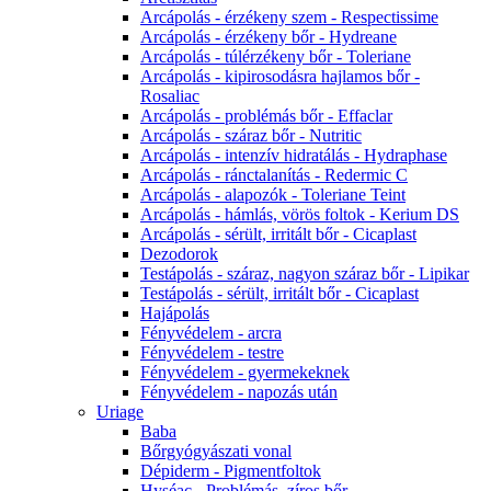
Arcápolás - érzékeny szem - Respectissime
Arcápolás - érzékeny bőr - Hydreane
Arcápolás - túlérzékeny bőr - Toleriane
Arcápolás - kipirosodásra hajlamos bőr -
Rosaliac
Arcápolás - problémás bőr - Effaclar
Arcápolás - száraz bőr - Nutritic
Arcápolás - intenzív hidratálás - Hydraphase
Arcápolás - ránctalanítás - Redermic C
Arcápolás - alapozók - Toleriane Teint
Arcápolás - hámlás, vörös foltok - Kerium DS
Arcápolás - sérült, irritált bőr - Cicaplast
Dezodorok
Testápolás - száraz, nagyon száraz bőr - Lipikar
Testápolás - sérült, irritált bőr - Cicaplast
Hajápolás
Fényvédelem - arcra
Fényvédelem - testre
Fényvédelem - gyermekeknek
Fényvédelem - napozás után
Uriage
Baba
Bőrgyógyászati vonal
Dépiderm - Pigmentfoltok
Hyséac - Problémás, zíros bőr