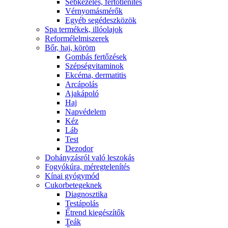
Sebkezelés, fertőtlenítés
Vérnyomásmérők
Egyéb segédeszközök
Spa termékek, illóolajok
Reformélelmiszerek
Bőr, haj, köröm
Gombás fertőzések
Szépségvitaminok
Ekcéma, dermatitis
Arcápolás
Ajakápoló
Haj
Napvédelem
Kéz
Láb
Test
Dezodor
Dohányzásról való leszokás
Fogyókúra, méregtelenítés
Kínai gyógymód
Cukorbetegeknek
Diagnosztika
Testápolás
É́trend kiegészítők
Teák